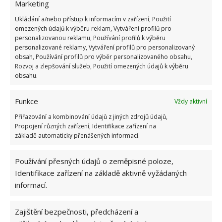
Marketing
Retro kvíz o oblíbených autech v dobách
socialismu: Tehdejší řidiči musí získat 10 z 10
Ukládání a/nebo přístup k informacím v zařízení, Použití
bodů
omezených údajů k výběru reklam, Vytváření profilů pro
6.5.2026
personalizovanou reklamu, Používání profilů k výběru
personalizované reklamy, Vytváření profilů pro personalizovaný
obsah, Používání profilů pro výběr personalizovaného obsahu,
Rozvoj a zlepšování služeb, Použití omezených údajů k výběru
obsahu.
Funkce
Vždy aktivní
ŽHAVÉ NOVINKY
Přiřazování a kombinování údajů z jiných zdrojů údajů,
Propojení různých zařízení, Identifikace zařízení na
Profesionální zahradnice vytvořila přehled
základě automaticky přenášených informací.
nejnebezpečnějších škůdců rostlin a postupy,
jak se jich rychle zbavit
6.8.2026
Používání přesných údajů o zeměpisné poloze,
Identifikace zařízení na základě aktivně vyžádaných
informací.
Bohatá úroda rajčat nemusí být jen zbožným
přáním. Užijte si úspěšnou sklizeň již během
letošní sezony
Zajištění bezpečnosti, předcházení a
6.8.2026