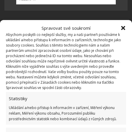
Spravovat své soukromí
OBLÍBENÉ ČLÁNKY
Abychom poskytli co nejlepší služby, my a naši partneři používáme k
ukládání a/nebo přístupu k informacím o zařízeních, technologie jako
Pokuta až 10 000 Kč hrozí za nesprávné sekání i
soubory cookies. Souhlas s těmito technologiemi nám a našim
nesekání trávy. Záleží i na prostředku a lokaci
partnerům umožní zpracovávat osobní údaje, jako je chování při
1.6.2026
procházení nebo jedinečná ID na tomto webu. Nesouhlas nebo
odvolání souhlasu může nepříznivě ovlivnit určité vlastnosti a funkce.
Kliknutím níže vyjádřete souhlas s výše uvedeným nebo proveďte
podrobnější rozhodnutí. Vaše volby budou použity pouze na tomto
Kvíz na téma pionýrské tábory za socialismu:
webu. Nastavení můžete kdykoli změnit, včetně odvolání souhlasu,
Kdo je zažil, bez problému získá 12 ze 12 bodů
pomocí přepínačů v Zásadách cookies nebo kliknutím na tlačítko
12.5.2026
Spravovat souhlas ve spodní části obrazovky.
Statistiky
Test znalostí o každodenní realitě za
komunismu: 10 retro otázek ukáže, kdo má
Ukládání a/nebo přístup k informacím v zařízení, Měření výkonu
dobrý přehled
reklam, Měření výkonu obsahu, Porozumění publiku
prostřednictvím statistik nebo kombinací údajů z různých zdrojů.
23.6.2026