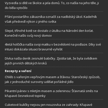
Vyzvedla si dítě ve školce a jela domů. To, co našla na jeho těle, ji
do běla vytočilo
Přání postaršího zákazníka označil za nadlidský úkol. Kadeřník
však předvedl výkon z jiného světa
Slepé, třínohé kotě se dostalo z útulku na Národní den koťat.
Konečně našlo svůj nový domov
4letá holčička našla svoji matku v bezvědomí na podlaze. Díky své
intuici dokázala situaci bravurně vyřešit
Dívka našla deník zesnulé babičky. Zjistila tak, že byla svědkem
jejích prvních dětských kroků
Recepty a vaření
Chléb s vařeným vepřovým masem a šťávou: Staročeský způsob,
jak z jednoduché suroviny udělat pořádné jídlo
Pikantní pánev s mletým masem a zeleninou: Šťavnatá směs na
křupavé česnekové topinky
Cuketové kuličky nejsou jen nouzovka ze zahrady: Křupavé