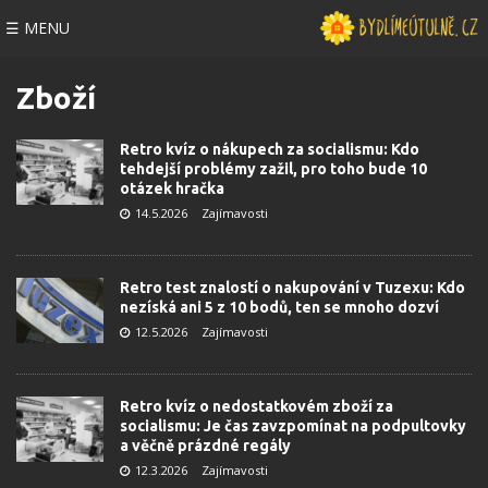
☰ MENU
Zboží
Retro kvíz o nákupech za socialismu: Kdo
tehdejší problémy zažil, pro toho bude 10
otázek hračka
14.5.2026
Zajímavosti
Retro test znalostí o nakupování v Tuzexu: Kdo
nezíská ani 5 z 10 bodů, ten se mnoho dozví
12.5.2026
Zajímavosti
Retro kvíz o nedostatkovém zboží za
socialismu: Je čas zavzpomínat na podpultovky
a věčně prázdné regály
12.3.2026
Zajímavosti