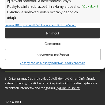
zjišťování podvodů a odstraňování chyb,
Poskytování a zobrazování reklamy a obsahu,
Vždy aktivní
Přírodní hnojiva pro pěstování rajčat, která
Ukládání a sdělování voleb ochrany osobních
zajistí bohatou úrodu šťavnatých a chutných
údajů.
plodů. Připravte se na letošní sezonu včas
6.8.2026
Správa 1811 prodejců
Přečtěte si více o těchto účelech
Příjmout
Odmítnout
Spravovat možnosti
Zásady cookies
Zásady používání cookies
Kontakt
O WEBU
Sháníte zajímavé tipy jak vylepšit Váš domov? Originální nápady,
aktuální trendy, praktické rady i inspirativní fotografie najdete na
stránkách internetového magazínu
Bydlimeutulne.cz
.
Lidé a svět