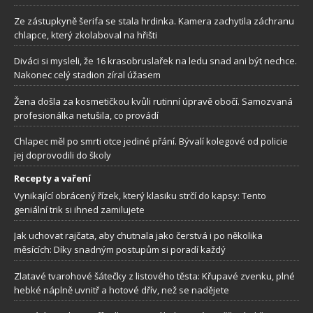
Ze zástupkyně šerifa se stala hrdinka. Kamera zachytila záchranu
chlapce, který zkolaboval na hřišti
Diváci si mysleli, že 16 krasobruslařek na ledu snad ani být nechce.
Nakonec celý stadion zíral úžasem
Žena došla za kosmetičkou kvůli rutinní úpravě obočí. Samozvaná
profesionálka netušila, co provádí
Chlapec měl po smrti otce jediné přání. Bývalí kolegové od policie
jej doprovodili do školy
Recepty a vaření
Vynikající obrácený řízek, který klasiku strčí do kapsy: Tento
geniální trik si ihned zamilujete
Jak uchovat rajčata, aby chutnala jako čerstvá i po několika
měsících: Díky snadným postupům si poradí každý
Zlatavé tvarohové šátečky z listového těsta: Křupavé zvenku, plné
hebké náplně uvnitř a hotové dřív, než se nadějete