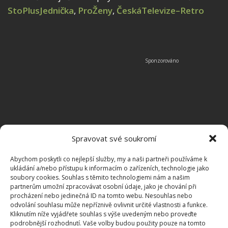
StoPlusJednička
,
ProŽeny
,
ČeskáTelevize–Retro
Spravovat své soukromí
Abychom poskytli co nejlepší služby, my a naši partneři používáme k
ukládání a/nebo přístupu k informacím o zařízeních, technologie jako
soubory cookies. Souhlas s těmito technologiemi nám a našim
partnerům umožní zpracovávat osobní údaje, jako je chování při
procházení nebo jedinečná ID na tomto webu. Nesouhlas nebo
odvolání souhlasu může nepříznivě ovlivnit určité vlastnosti a funkce.
Kliknutím níže vyjádřete souhlas s výše uvedeným nebo proveďte
podrobnější rozhodnutí. Vaše volby budou použity pouze na tomto