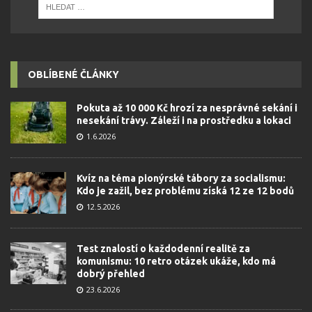
OBLÍBENÉ ČLÁNKY
Pokuta až 10 000 Kč hrozí za nesprávné sekání i
nesekání trávy. Záleží i na prostředku a lokaci
1.6.2026
Kvíz na téma pionýrské tábory za socialismu:
Kdo je zažil, bez problému získá 12 ze 12 bodů
12.5.2026
Test znalostí o každodenní realitě za
komunismu: 10 retro otázek ukáže, kdo má
dobrý přehled
23.6.2026