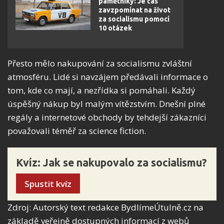
pamětníky: Je čas
zavzpomínat na život
za socialismu pomocí
10 otázek
Přesto mělo nakupování za socialismu zvláštní
atmosféru. Lidé si navzájem předávali informace o
tom, kde co mají, a nezřídka si pomáhali. Každý
úspěšný nákup byl malým vítězstvím. Dnešní plné
regály a internetové obchody by tehdejší zákazníci
považovali téměř za science fiction.
Kvíz: Jak se nakupovalo za socialismu?
Spustit kvíz
Zdroj: Autorský text redakce BydlímeÚtulně.cz na
základě veřejně dostupných informací z webů