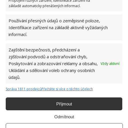
Propojení různých zařízení, Identifikace zařízení na
základě automaticky přenášených informací.
Retro kvíz o řeči socialismu: Úkolem je vysvětlit
10 výrazů, které mladší generace nikdy
neslyšely
Používání přesných údajů o zeměpisné poloze,
Identifikace zařízení na základě aktivně vyžádaných
informací.
Retro kvíz o pionýrských táborech: Šátky,
nástupy a táborové ohně v 10 otázkách zaskočí i
pamětníky
Zajištění bezpečnosti, předcházení a
zjišťování podvodů a odstraňování chyb,
Poskytování a zobrazování reklamy a obsahu,
Vždy aktivní
Retro kvíz o komunismu v Československu:
Ukládání a sdělování voleb ochrany osobních
Úkolem je zodpovědět 10 otázek o tehdejším
životě
údajů.
Správa 1811 prodejců
Přečtěte si více o těchto účelech
BUĎTE PRVNÍ KDO PŘIDÁ KOMENTÁŘ
Příjmout
Napište komentář
Odmítnout
Vaše e-mailová adresa nebude zveřejněna.