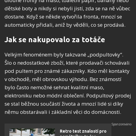
dlouhé fronty na maso, toaletní papír, banány nebo
dětské boty a nikdy si nebyli jistí, zda se na ně vůbec
dostane. Když se někde vytvořila fronta, mnozí se
automaticky přidali, aniž by věděli, co se prodává.
Jak se nakupovalo za totáče
Velkým fenoménem byly takzvané „podpultovky“.
Šlo o nedostatkové zboží, které prodavači schovávali
pod pultem pro známé zákazníky. Kdo měl kontakty
v obchodě, měl obrovskou výhodu. Bez známostí
bylo často nemožné sehnat kvalitní maso,
elektroniku nebo módní oblečení. Podpultový prodej
se stal běžnou součástí života a mnozí lidé si díky
němu obstarávali i základní věci do domácnosti.
Retro test znalostí pro