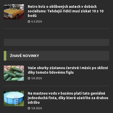
Retro kvíz o oblíbených autech v dobách
socialismu: Tehdejší řidiči musí získat 10 z 10
bodů
6.5.2026
ŽHAVÉ NOVINKY
Vaše okurky zůstanou čerstvé i měsíc po sklizni
díky tomuto lidovému fíglu
5.8.2026
Na mastnou vodu v bazénu platí tato geniálně
jednoduchá finta, díky které ušetříte za drahou
údržbu
5.8.2026