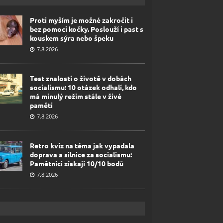
Proti myším je možné zakročit i
bez pomoci kočky. Poslouží i past s
kouskem sýra nebo špeku
7.8.2026
Test znalostí o životě v dobách
socialismu: 10 otázek odhalí, kdo
má minulý režim stále v živé
paměti
7.8.2026
Retro kvíz na téma jak vypadala
doprava a silnice za socialismu:
Pamětníci získají 10/10 bodů
7.8.2026