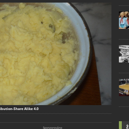
ibution-Share Alike 4.0
Ž