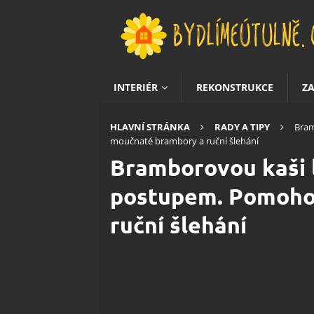
INTERIÉR
REKONSTRUKCE
Z
HLAVNÍ STRÁNKA
RADY A TIPY
Bram
moučnaté brambory a ruční šlehání
Bramborovou kaši 
postupem. Pomoho
ruční šlehání