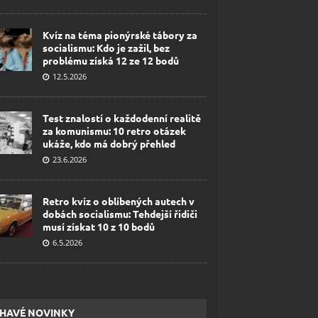
Kvíz na téma pionýrské tábory za
socialismu: Kdo je zažil, bez
problému získá 12 ze 12 bodů
12.5.2026
Test znalostí o každodenní realitě
za komunismu: 10 retro otázek
ukáže, kdo má dobrý přehled
23.6.2026
Retro kvíz o oblíbených autech v
dobách socialismu: Tehdejší řidiči
musí získat 10 z 10 bodů
6.5.2026
HAVÉ NOVINKY