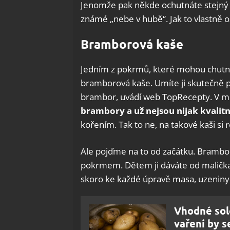
Jenomže pak někde ochutnáte stejný 
známé „nebe v hubě“. Jak to vlastně ost
Bramborová kaše
Jedním z pokrmů, které mohou chutnat
bramborová kaše. Umíte ji skutečně p
brambor, uvádí web TopRecepty. V m
brambory a už nejsou nijak kvalitn
kořením. Tak to ne, na takové kaši si
Ale pojďme na to od začátku. Brambo
pokrmem. Dětem ji dáváte od malička,
skoro ke každé úpravě masa, uzeniny
Vhodné sole
vaření by s