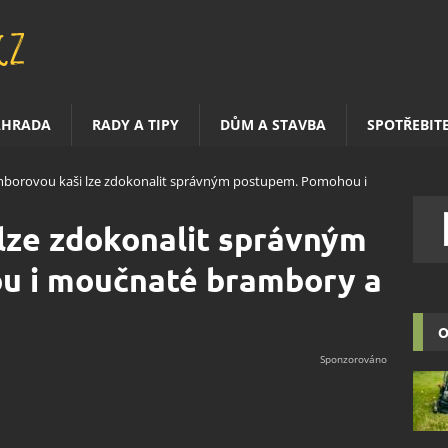
AHRADA
RADY A TIPY
DŮM A STAVBA
SPOTŘEBIT
borovou kaši lze zdokonalit správným postupem. Pomohou i
lze zdokonalit správným
u i moučnaté brambory a
O