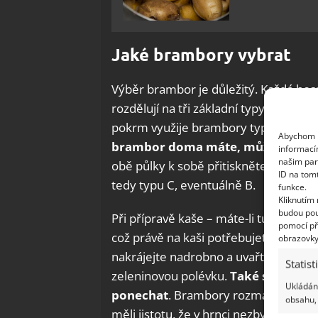
Jaké brambory vybrat
Výběr brambor je důležitý. Každá hos
rozdělují na tři základní typy: A, B, C
pokrm využije brambory typu B, tedy
Abychom p
brambor doma máte, můžete prové
informací
našim par
obě půlky k sobě přitiskněte. Pokud 
ID na tom
tedy typu C, eventuálně B.
funkce.
Kliknutím
budou pou
Při přípravě kaše – máte-li tu možnos
pomocí př
což právě na kaši potřebujete, píše 
obrazovky
nakrájejte nadrobno a uvařte v osole
Statist
zeleninovou polévku.
Také si můžet
Ukládání
ponechat
. Brambory rozmačkejte pom
obsahu, 
měli jistotu, že v hrnci nezbyly žádné