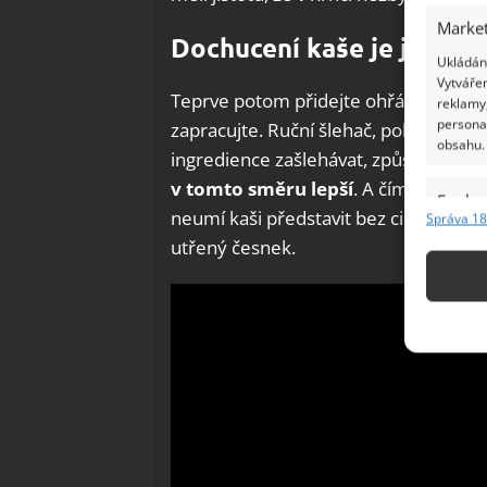
Market
Dochucení kaše je jen na 
Ukládání
Vytvářen
Teprve potom přidejte ohřátou smetan
reklamy,
persona
zapracujte. Ruční šlehač, pokud ho po
obsahu.
ingredience zašlehávat, způsobí, že ka
v tomto směru lepší
. A čím kaši oko
Funkc
neumí kaši představit bez cibulky, ať 
Správa 18
Přiřazov
utřený česnek.
Identifi
Použív
základ
Zajišt
odstra
Ukládá