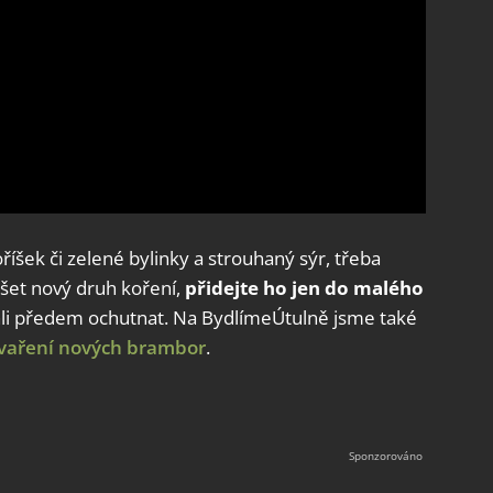
íšek či zelené bylinky a strouhaný sýr, třeba
šet nový druh koření,
přidejte ho jen do malého
hli předem ochutnat. Na BydlímeÚtulně jsme také
vaření nových brambor
.