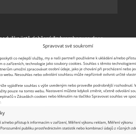
podyňka jistě dobře ví, že brambory se dnes
Spravovat své soukromí
. Nikdo nic nezkazí, když na jakýkoliv bramborový
 středně škrobnaté.
Jestli nevíte, jaký druh
oskytli co nejlepší služby, my a naši partneři používáme k ukládání a/nebo příst
st malý test:
bramboru překrojte na polovinu a
m o zařízeních, technologie jako soubory cookies. Souhlas s těmito technologiem
tnerům umožní zpracovávat osobní údaje, jako je chování při procházení nebo j
se k sobě přilepí, jedná se o brambory moučnaté,
to webu. Nesouhlas nebo odvolání souhlasu může nepříznivě ovlivnit určité vlastn
 níže vyjádřete souhlas s výše uvedeným nebo proveďte podrobnější rozhodnutí. 
žity pouze na tomto webu. Nastavení můžete kdykoli změnit, včetně odvolání so
t – vyberte tedy typ C. Ten je nejvíce moučnatý,
epínačů v Zásadách cookies nebo kliknutím na tlačítko Spravovat souhlas ve spod
se na webu Pysnozci. Brambory oloupejte,
.
né vodě. Vodu z brambor využijte třeba na
iky
e malé množství tohoto vývaru v bramborách
 a/nebo přístup k informacím v zařízení, Měření výkonu reklam, Měření výkonu
ocí šťouchadla, a to nejprve nasucho, abyste
Porozumění publiku prostřednictvím statistik nebo kombinací údajů z různých zdr
 kousky a kaše bude tvořit jednolitou hmotu.