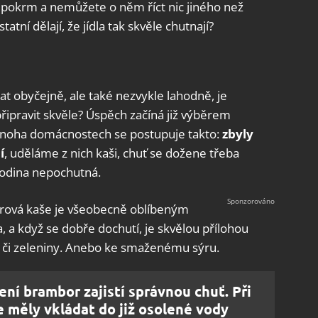
pokrm a nemůžete o něm říct nic jiného než
atní dělají, že jídla tak skvěle chutnají?
 obyčejně, ale také nezvykle lahodně, je
řipravit skvěle? Úspěch začíná již výběrem
noha domácnostech se postupuje takto:
zbyly
í
, uděláme z nich kaši, chuť se dožene třeba
 rodina nepochutná.
rová kaše je všeobecně oblíbeným
 a když se dobře dochutí, je skvělou přílohou
 či zeleniny. Anebo ke smaženému sýru.
ní brambor zajistí správnou chuť. Při
e měly vkládat do již osolené vody