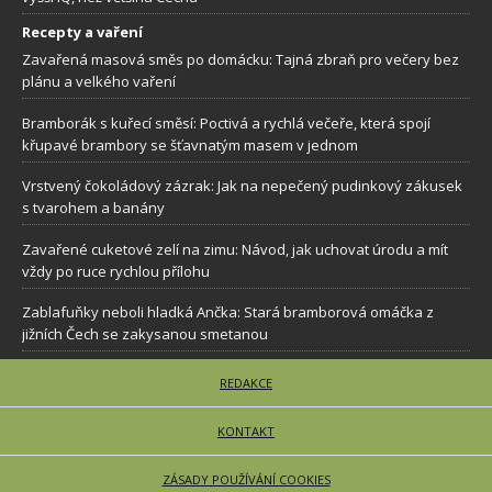
Recepty a vaření
Zavařená masová směs po domácku: Tajná zbraň pro večery bez
plánu a velkého vaření
Bramborák s kuřecí směsí: Poctivá a rychlá večeře, která spojí
křupavé brambory se šťavnatým masem v jednom
Vrstvený čokoládový zázrak: Jak na nepečený pudinkový zákusek
s tvarohem a banány
Zavařené cuketové zelí na zimu: Návod, jak uchovat úrodu a mít
vždy po ruce rychlou přílohu
Zablafuňky neboli hladká Ančka: Stará bramborová omáčka z
jižních Čech se zakysanou smetanou
REDAKCE
KONTAKT
ZÁSADY POUŽÍVÁNÍ COOKIES