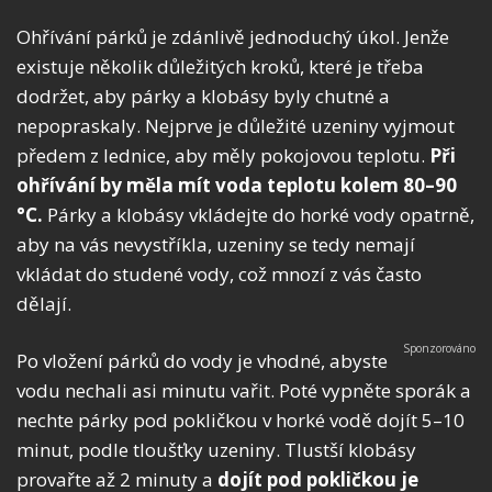
Ohřívání párků je zdánlivě jednoduchý úkol. Jenže
existuje několik důležitých kroků, které je třeba
dodržet, aby párky a klobásy byly chutné a
nepopraskaly. Nejprve je důležité uzeniny vyjmout
předem z lednice, aby měly pokojovou teplotu.
Při
ohřívání by měla mít voda teplotu kolem 80–90
°C.
Párky a klobásy vkládejte do horké vody opatrně,
aby na vás nevystříkla, uzeniny se tedy nemají
vkládat do studené vody, což mnozí z vás často
dělají.
Po vložení párků do vody je vhodné, abyste
vodu nechali asi minutu vařit. Poté vypněte sporák a
nechte párky pod pokličkou v horké vodě dojít 5–10
minut, podle tloušťky uzeniny. Tlustší klobásy
provařte až 2 minuty a
dojít pod pokličkou je