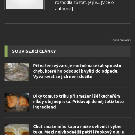
rozhodla zůstat. Její v...
[Více o
autorovi]
SOUVISEJÍCÍ ČLÁNKY
Při vaření vývaru je možné nasekat spoustu
chyb, které ho odsoudí k vylití do odpadu.
Vyvarovat se jich není složité
Díky tomuto triku při smažení šéfkuchařům
nikdy olej neprská. Přidávají do něj totiž tuto
ingredienci
Chuť smaženého kapra může ovlivnit i výběr
tuku. Mezi nejvhodnější patří i řepkový olej a