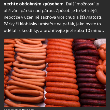
nechte obdobným způsobem.
Další možností je
ohřívání párků nad párou. Způsob je to šetrnější,
neboť se v uzenině zachová více chuti a šťavnatosti.
Párky či klobásky umístěte na pařák, jako byste to
udělali s knedlíky, a prohřívejte je zhruba 10 minut.