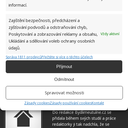
informací.
Zajištění bezpečnosti, předcházení a
zjišťování podvodů a odstraňování chyb,
Poskytování a zobrazování reklamy a obsahu,
Vždy aktivní
Ukládání a sdělování voleb ochrany osobních
údajů.
OHŘEV
PÁRKY
VAŘENÍ
Správa 1811 prodejců
Přečtěte si více o těchto účelech
Příjmout
Přidejte svůj názor
Odmítnout
KOMENTOVAT
Spravovat možnosti
Hana Musilová
Zásady cookies
Zásady používání cookies
Kontakt
Do redakce Bydlimeutulne.cz se
přidala během svých studií a práce
redaktorky ji tak nadchla, že se