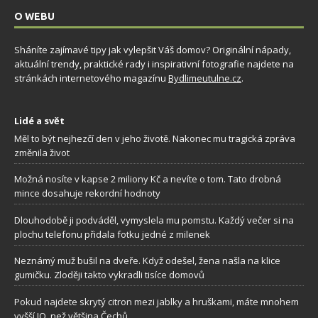
O WEBU
Sháníte zajímavé tipy jak vylepšit Váš domov? Originální nápady,
aktuální trendy, praktické rady i inspirativní fotografie najdete na
stránkách internetového magazínu
Bydlimeutulne.cz
.
Lidé a svět
Měl to být nejhezčí den v jeho životě. Nakonec mu tragická zpráva
změnila život
Možná nosíte v kapse 2 miliony Kč a nevíte o tom. Tato drobná
mince dosahuje rekordní hodnoty
Dlouhodobě ji podváděl, vymyslela mu pomstu. Každý večer si na
plochu telefonu přidala fotku jedné z milenek
Neznámý muž bušil na dveře. Když odešel, žena našla na klice
gumičku. Zloději takto vykradli tisíce domovů
Pokud najdete skrytý citron mezi jablky a hruškami, máte mnohem
vyšší IQ, než většina Čechů