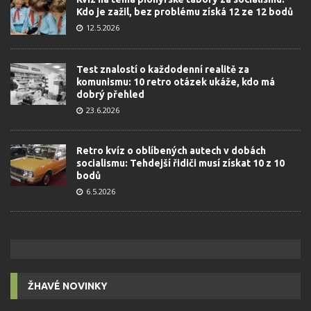
Kdo je zažil, bez problému získá 12 ze 12 bodů
12.5.2026
Test znalostí o každodenní realitě za
komunismu: 10 retro otázek ukáže, kdo má
dobrý přehled
23.6.2026
Retro kvíz o oblíbených autech v dobách
socialismu: Tehdejší řidiči musí získat 10 z 10
bodů
6.5.2026
ŽHAVÉ NOVINKY