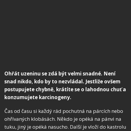
Ohřát uzeninu se zdá být velmi snadné. Není
snad nikdo, kdo by to nezvládal. Jestliže ovšem
postupujete chybně, krátíte se o lahodnou chuť a
konzumujete karcinogeny.
Čas od času si každý rád pochutná na párcích nebo
ohřívaných klobásách. Někdo je opéká na pánvi na
tuku, jiný je opéká nasucho. Další je vloží do kastrolu