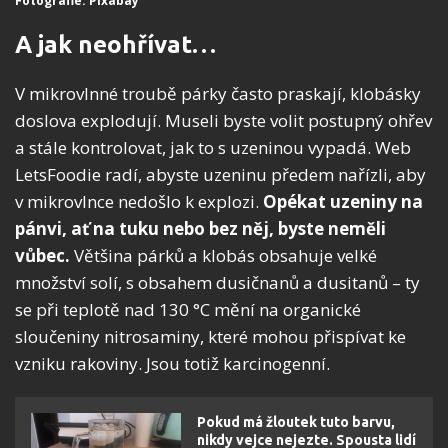
Fotografie: Pixabay
A jak neohřívat…
V mikrovlnné troubě párky často praskají, klobásky
doslova explodují. Museli byste volit postupný ohřev
a stále kontrolovat, jak to s uzeninou vypadá. Web
LetsFoodie radí, abyste uzeninu předem nařízli, aby
v mikrovlnce nedošlo k explozi.
Opékat uzeniny na
pánvi, ať na tuku nebo bez něj, byste neměli
vůbec.
Většina párků a klobás obsahuje velké
množství solí, s obsahem dusičnanů a dusitanů – ty
se při teplotě nad 130 °C mění na organické
sloučeniny nitrosaminy, které mohou přispívat ke
vzniku rakoviny. Jsou totiž karcinogenní.
Pokud má žloutek tuto barvu,
nikdy vejce nejezte. Spousta lidí