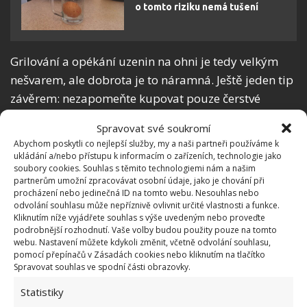
o tomto riziku nemá tušení
Grilování a opékání uzenin na ohni je tedy velkým
nešvarem, ale dobrota je to náramná. Ještě jeden tip
závěrem: nezapomeňte kupovat pouze čerstvé
uzeniny a přesvědčte se, že mají alespoň 90 % masa.
Spravovat své soukromí
Složení klobás a párků
si přečtěte na etiketách.
Abychom poskytli co nejlepší služby, my a naši partneři používáme k
Zdraví škodlivé mohou být fosfáty i stabilizátory, jak
ukládání a/nebo přístupu k informacím o zařízeních, technologie jako
soubory cookies. Souhlas s těmito technologiemi nám a našim
jsme na BydlímeÚtulně nedávno napsali.
partnerům umožní zpracovávat osobní údaje, jako je chování při
procházení nebo jedinečná ID na tomto webu. Nesouhlas nebo
odvolání souhlasu může nepříznivě ovlivnit určité vlastnosti a funkce.
Kliknutím níže vyjádřete souhlas s výše uvedeným nebo proveďte
podrobnější rozhodnutí. Vaše volby budou použity pouze na tomto
webu. Nastavení můžete kdykoli změnit, včetně odvolání souhlasu,
pomocí přepínačů v Zásadách cookies nebo kliknutím na tlačítko
Spravovat souhlas ve spodní části obrazovky.
Statistiky