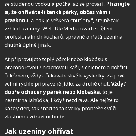
se studenou vodou a počká, až se provaří.
Přiznejte
si, že ohříváte-li tenké párky, občas vám i
prasknou
, a pak je veškerá chuť pryč, stejně tak
vzhled uzeniny. Web UkrMedia uvádí sdělení
profesionálních kuchařů: správně ohřátá uzenina
chutná úplně jinak.
Ať připravujete teplý párek nebo klobásu s
bramborovou / hrachovou kaší, s chlebem a hořčicí
či křenem, vždy očekáváte skvělé výsledky. Za prvé
velmi rychle připravené jídlo, za druhé chuť.
Vždyť
dobře ochucený párek nebo klobáska
, to je
nesmírná lahůdka, i když nezdravá. Ale nejíte to
každý den, tak snad to tak velký prohřešek vůči
vlastnímu zdraví nebude.
Jak uzeniny ohřívat