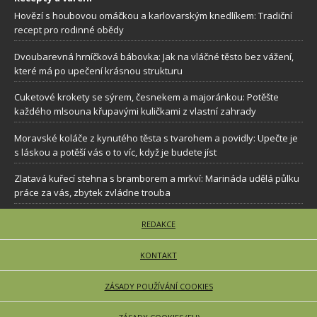
Hovězí s houbovou omáčkou a karlovarským knedlíkem: Tradiční
recept pro rodinné obědy
Dvoubarevná hrníčková bábovka: Jak na vláčné těsto bez vážení,
které má po upečení krásnou strukturu
Cuketové krokety se sýrem, česnekem a majoránkou: Potěšte
každého mlsouna křupavými kuličkami z vlastní zahrady
Moravské koláče z kynutého těsta s tvarohem a povidly: Upečte je
s láskou a potěší vás o to víc, když je budete jíst
Zlatavá kuřecí stehna s bramborem a mrkví: Marináda udělá půlku
práce za vás, zbytek zvládne trouba
REDAKCE
KONTAKT
ZÁSADY POUŽÍVÁNÍ COOKIES