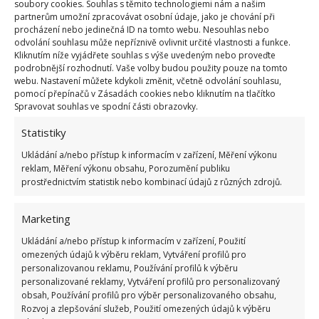
soubory cookies. Souhlas s těmito technologiemi nám a našim
partnerům umožní zpracovávat osobní údaje, jako je chování při
procházení nebo jedinečná ID na tomto webu. Nesouhlas nebo
odvolání souhlasu může nepříznivě ovlivnit určité vlastnosti a funkce.
Fotografie: Asurnipal / Creative Commons / CC BY-SA
Kliknutím níže vyjádřete souhlas s výše uvedeným nebo proveďte
podrobnější rozhodnutí. Vaše volby budou použity pouze na tomto
Abyste zabránili jejich přesídlení, lze tento postřik
webu. Nastavení můžete kdykoli změnit, včetně odvolání souhlasu,
použít i k preventivnímu ošetření okolních stromů.
pomocí přepínačů v Zásadách cookies nebo kliknutím na tlačítko
Spravovat souhlas ve spodní části obrazovky.
Čím dříve se tohoto škůdce v zahradě zbavíte, tím
lépe.
V případě potřeby celý postup několikrát
Statistiky
během sezóny zopakujte
. Nezapomeňte stromy
Ukládání a/nebo přístup k informacím v zařízení, Měření výkonu
následně pravidelně kontrolovat, abyste mohli
reklam, Měření výkonu obsahu, Porozumění publiku
prostřednictvím statistik nebo kombinací údajů z různých zdrojů.
předejít jejich opětovnému výskytu nebo jinému
problému.
Marketing
Zdroj:
Domek i Ogrodek
Ukládání a/nebo přístup k informacím v zařízení, Použití
omezených údajů k výběru reklam, Vytváření profilů pro
personalizovanou reklamu, Používání profilů k výběru
personalizované reklamy, Vytváření profilů pro personalizovaný
obsah, Používání profilů pro výběr personalizovaného obsahu,
Rozvoj a zlepšování služeb, Použití omezených údajů k výběru