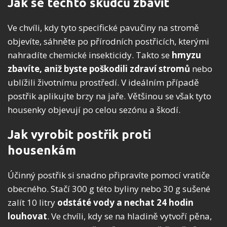
Jak se těchto škůdců zbavit
Ve chvíli, kdy tyto specifické pavučiny na stromě
objevíte, sáhněte po přírodních postřicích, kterými
nahradíte chemické insekticidy. Takto se
hmyzu
zbavíte, aniž byste poškodili zdraví stromů
nebo
ublížili životnímu prostředí. V ideálním případě
postřik aplikujte brzy na jaře. Většinou se však tyto
housenky objevují po celou sezónu a škodí.
Jak vyrobit postřik proti
housenkám
Účinný postřik si snadno připravíte pomocí vratiče
obecného. Stačí 300 g této byliny nebo 30 g sušené
zalít 10 litry
odstáté vody a nechat 24 hodin
louhovat
. Ve chvíli, kdy se na hladině vytvoří pěna,