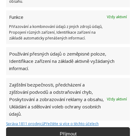
obsahu.
Funkce
Vždy aktivní
Přiřazování a kombinování údajů z jiných zdrojů údajů,
Propojení různých zařízení, Identifikace zařízení na
základě automaticky přenášených informací.
Používání přesných údajů o zeměpisné poloze,
Identifikace zařízení na základě aktivně vyžádaných
informací.
Zajištění bezpečnosti, předcházení a
zjišťování podvodů a odstraňování chyb,
HMYZ
OVOCNÉ STROMY
ŠKŮDCI
Poskytování a zobrazování reklamy a obsahu,
Vždy aktivní
Ukládání a sdělování voleb ochrany osobních
údajů.
Jiří Kolář
Správa 1811 prodejců
Přečtěte si více o těchto účelech
Absolvent České zemědělské
Příjmout