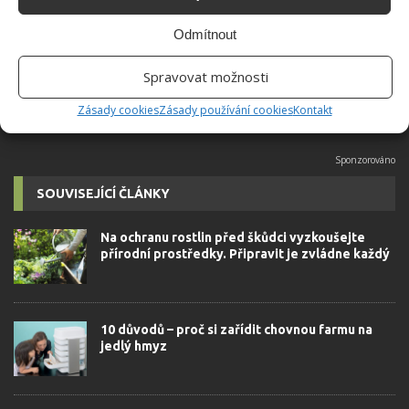
univerzity, který je již od malička
velkým kutilem. V podstatě vše, co je
Odmítnout
možné najít v j...
[Více o autorovi]
Spravovat možnosti
Zásady cookies
Zásady používání cookies
Kontakt
SOUVISEJÍCÍ ČLÁNKY
Na ochranu rostlin před škůdci vyzkoušejte
přírodní prostředky. Připravit je zvládne každý
10 důvodů – proč si zařídit chovnou farmu na
jedlý hmyz