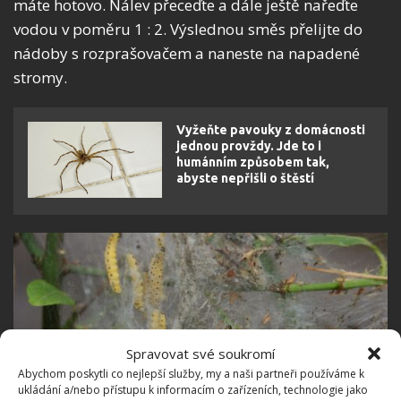
máte hotovo. Nálev přeceďte a dále ještě nařeďte
vodou v poměru 1 : 2. Výslednou směs přelijte do
nádoby s rozprašovačem a naneste na napadené
stromy.
Vyžeňte pavouky z domácnosti
jednou provždy. Jde to i
humánním způsobem tak,
abyste nepřišli o štěstí
Spravovat své soukromí
Abychom poskytli co nejlepší služby, my a naši partneři používáme k
ukládání a/nebo přístupu k informacím o zařízeních, technologie jako