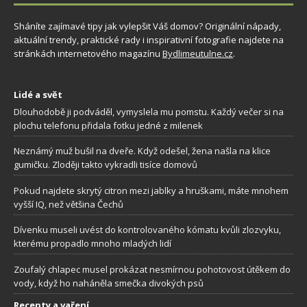
Sháníte zajímavé tipy jak vylepšit Váš domov? Originální nápady,
aktuální trendy, praktické rady i inspirativní fotografie najdete na
stránkách internetového magazínu
Bydlimeutulne.cz
.
Lidé a svět
Dlouhodobě ji podváděl, vymyslela mu pomstu. Každý večer si na
plochu telefonu přidala fotku jedné z milenek
Neznámý muž bušil na dveře. Když odešel, žena našla na klice
gumičku. Zloději takto vykradli tisíce domovů
Pokud najdete skrytý citron mezi jablky a hruškami, máte mnohem
vyšší IQ, než většina Čechů
Dívenku museli uvést do kontrolovaného kómatu kvůli zlozvyku,
kterému propadlo mnoho mladých lidí
Zoufalý chlapec musel prokázat nesmírnou pohotovost útěkem do
vody, když ho naháněla smečka divokých psů
Recepty a vaření