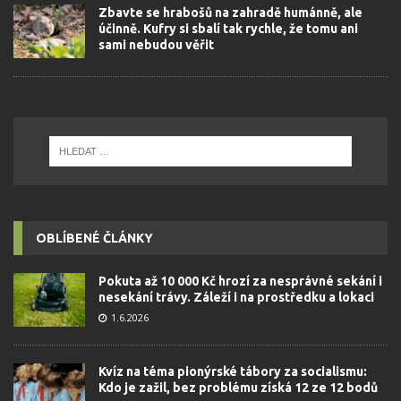
Zbavte se hrabošů na zahradě humánně, ale
účinně. Kufry si sbalí tak rychle, že tomu ani
sami nebudou věřit
OBLÍBENÉ ČLÁNKY
Pokuta až 10 000 Kč hrozí za nesprávné sekání i
nesekání trávy. Záleží i na prostředku a lokaci
1.6.2026
Kvíz na téma pionýrské tábory za socialismu:
Kdo je zažil, bez problému získá 12 ze 12 bodů