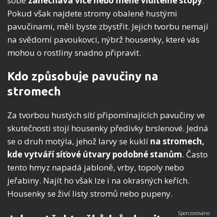
sobě
zanechává více nebo méně viditelné stopy
.
Pokud však najdete stromy obalené hustými
pavučinami, měli byste zbystřit. Jejich tvorbu nemají
na svědomí pavoukovci, nýbrž housenky, které vás
mohou o rostliny snadno připravit.
Kdo způsobuje pavučiny na
stromech
Za tvorbou hustých sítí připomínajících pavučiny ve
skutečnosti stojí housenky předivky brslenové. Jedná
se o druh motýla, jehož larvy se kuklí
na stromech,
kde vytváří síťové útvary podobné stanům
. Často
tento hmyz napadá jabloně, vrby, topoly nebo
jeřabiny. Najít ho však lze i na okrasných keřích.
Housenky se živí listy stromů nebo pupeny.