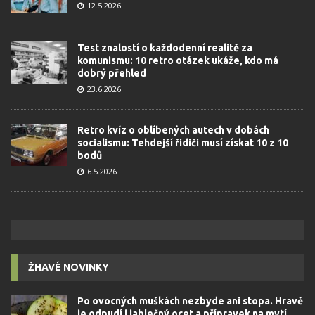
12.5.2026
Test znalostí o každodenní realitě za
komunismu: 10 retro otázek ukáže, kdo má
dobrý přehled
23.6.2026
Retro kvíz o oblíbených autech v dobách
socialismu: Tehdejší řidiči musí získat 10 z 10
bodů
6.5.2026
ŽHAVÉ NOVINKY
Po ovocných muškách nezbyde ani stopa. Hravě
je odpudí i jablečný ocet a přípravek na mytí