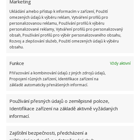
Marketing
Ukládání a/nebo přístup k informacím v zařízení, Použití
omezených údajů k výběru reklam, Vytváření profilů pro
personalizovanou reklamu, Používání profilů k výběru
personalizované reklamy, Vytváření profilů pro personalizovaný
obsah, Používání profilů pro výběr personalizovaného obsahu,
Rozvoj a zlepšování služeb, Použití omezených údajů k výběru
obsahu.
Funkce
Vždy aktivní
Přiřazování a kombinování údajů z jiných zdrojů údajů,
Propojení různých zařízení, Identifikace zařízení na
základě automaticky přenášených informací.
Používání přesných údajů o zeměpisné poloze,
Identifikace zařízení na základě aktivně vyžádaných
informací.
ČIŠTĚNÍ TOALETY
JEDLÁ SODA
OCET
Zajištění bezpečnosti, předcházení a