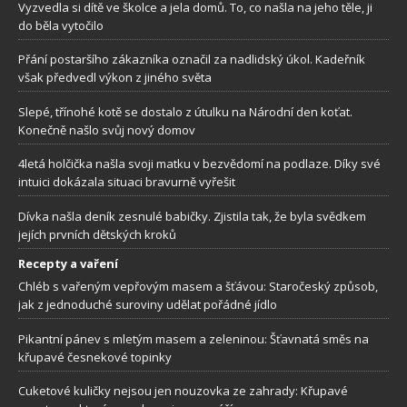
Vyzvedla si dítě ve školce a jela domů. To, co našla na jeho těle, ji
do běla vytočilo
Přání postaršího zákazníka označil za nadlidský úkol. Kadeřník
však předvedl výkon z jiného světa
Slepé, třínohé kotě se dostalo z útulku na Národní den koťat.
Konečně našlo svůj nový domov
4letá holčička našla svoji matku v bezvědomí na podlaze. Díky své
intuici dokázala situaci bravurně vyřešit
Dívka našla deník zesnulé babičky. Zjistila tak, že byla svědkem
jejích prvních dětských kroků
Recepty a vaření
Chléb s vařeným vepřovým masem a šťávou: Staročeský způsob,
jak z jednoduché suroviny udělat pořádné jídlo
Pikantní pánev s mletým masem a zeleninou: Šťavnatá směs na
křupavé česnekové topinky
Cuketové kuličky nejsou jen nouzovka ze zahrady: Křupavé