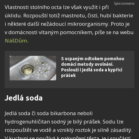
Vlastnosti stolního octa lze však využít i při
úklidu. Rozpouští totiž mastnotu, čistí, hubí bakterie
i některé další nežádoucí mikroorganismy. Proto je
v domácnosti vítaným pomocníkem, píše se na webu
NášDům
.
S ucpaným odtokem pomohou
domácí metody uvolnění.
Poslouží i jedlá soda a kypřicí
prášek
Jedlá soda
Jedlá soda či soda bikarbona neboli
hydrogenuhličitan sodný je bílý prášek. Sodu lze
rozpouštět ve vodě a vzniklý roztok je silně zásaditý.
V kuchyni se používá k nakypření těsta, je i součástí