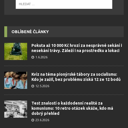
OBLÍBENÉ ČLÁNKY
Pokuta až 10 000 Kč hrozí za nesprávné sekání i
nesekání trávy. Záleží i na prostředku a lokaci
1.6.2026
Kvíz na téma pionýrské tábory za socialismu:
Kdo je zažil, bez problému získá 12 ze 12 bodů
12.5.2026
Test znalostí o každodenní realitě za
komunismu: 10 retro otázek ukáže, kdo má
dobrý přehled
23.6.2026