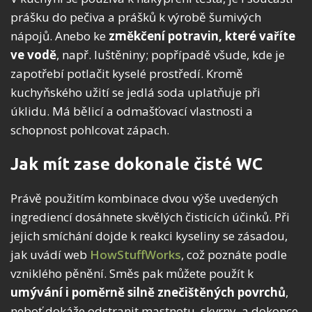
prášku do pečiva a prášků k výrobě šumivých
nápojů. Anebo ke
změkčení potravin, které vaříte
ve vodě
, např. luštěniny; popřípadě všude, kde je
zapotřebí potlačit kyselé prostředí. Kromě
kuchyňského užití se jedlá soda uplatňuje při
úklidu. Má bělicí a odmašťovací vlastnosti a
schopnost pohlcovat zápach.
Jak mít zase dokonale čisté WC
Právě použitím kombinace dvou výše uvedených
ingrediencí dosáhnete skvělých čisticích účinků. Při
jejich smíchání dojde k reakci kyseliny se zásadou,
jak uvádí web
HowStuffWorks
, což poznáte podle
vzniklého pěnění. Směs pak můžete použít k
umývání i poměrně silně znečištěných povrchů
,
neboť dokáže odstranit mastnotu, skvrny, a dokonce