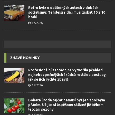
Retro kvíz o oblíbených autech v dobách
socialismu: Tehdejší řidiči musí získat 10 z 10
bodů
6.5.2026
ŽHAVÉ NOVINKY
Profesionální zahradnice vytvořila přehled
nejnebezpečnějších škůdců rostlin a postupy,
jak se jich rychle zbavit
6.8.2026
Bohatá úroda rajčat nemusí být jen zbožným
přáním. Užijte si úspěšnou sklizeň již během
letošní sezony