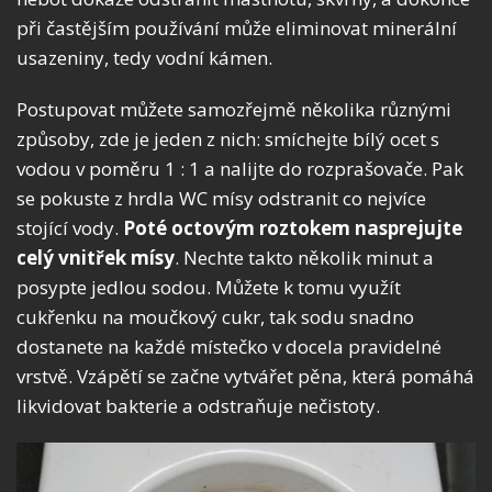
při častějším používání může eliminovat minerální
usazeniny, tedy vodní kámen.
Postupovat můžete samozřejmě několika různými
způsoby, zde je jeden z nich: smíchejte bílý ocet s
vodou v poměru 1 : 1 a nalijte do rozprašovače. Pak
se pokuste z hrdla WC mísy odstranit co nejvíce
stojící vody.
Poté octovým roztokem nasprejujte
celý vnitřek mísy
. Nechte takto několik minut a
posypte jedlou sodou. Můžete k tomu využít
cukřenku na moučkový cukr, tak sodu snadno
dostanete na každé místečko v docela pravidelné
vrstvě. Vzápětí se začne vytvářet pěna, která pomáhá
likvidovat bakterie a odstraňuje nečistoty.