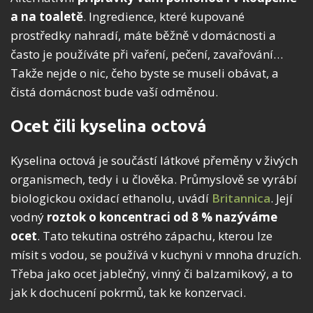
a na toaletě
. Ingredience, které kupované
prostředky nahradí, máte běžně v domácnosti a
často je používáte při vaření, pečení, zavařování…
Takže nejde o nic, čeho byste se museli obávat, a
čistá domácnost bude vaší odměnou.
Ocet čili kyselina octová
Kyselina octová je součástí látkové přeměny v živých
organismech, tedy i u člověka. Průmyslově se vyrábí
biologickou oxidací ethanolu, uvádí
Britannica
. Její
vodný
roztok o koncentraci od 8 % nazýváme
ocet
. Tato tekutina ostrého zápachu, kterou lze
mísit s vodou, se používá v kuchyni v mnoha druzích.
Třeba jako ocet jablečný, vinný či balzamikový, a to
jak k dochucení pokrmů, tak ke konzervaci.