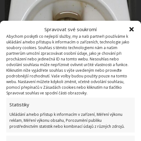
Spravovat své soukromí
Abychom poskytli co nejlepší služby, my a naši partneři používáme k
ukládání a/nebo přístupu k informacím o zařízeních, technologie jako
soubory cookies. Souhlas s těmito technologiemi nám a našim
partnerům umožní zpracovávat osobní údaje, jako je chování při
procházení nebo jedinečná ID na tomto webu. Nesouhlas nebo
Fotografie: Freepik
odvolání souhlasu může nepříznivě ovlivnit určité vlastnosti a funkce.
Kliknutím níže vyjádřete souhlas s výše uvedeným nebo proveďte
podrobnější rozhodnutí. Vaše volby budou použity pouze na tomto
Můžete-li tento proces provést na noc, bude to
webu. Nastavení můžete kdykoli změnit, včetně odvolání souhlasu,
nejlepší. Ráno si vezměte houbičku nebo WC štětku a
pomocí přepínačů v Zásadách cookies nebo kliknutím na tlačítko
Spravovat souhlas ve spodní části obrazovky.
vnitřek mísy pročistěte. Nakonec spláchněte. Na
webu
KobietaInteria
se uvádí, že
ocet můžete
Statistiky
nahradit kyselinou citronovou
a jedlou sodu
Ukládání a/nebo přístup k informacím v zařízení, Měření výkonu
kuchyňskou solí. Efekt bude obdobný. Na
reklam, Měření výkonu obsahu, Porozumění publiku
prostřednictvím statistik nebo kombinací údajů z různých zdrojů.
BydlímeÚtulně jsme také napsali, že záchodovou
mísu můžete
vyčistit pomocí Coca-Coly
.