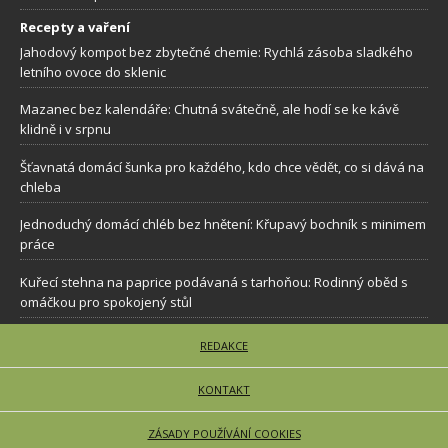
Recepty a vaření
Jahodový kompot bez zbytečné chemie: Rychlá zásoba sladkého
letního ovoce do sklenic
Mazanec bez kalendáře: Chutná svátečně, ale hodí se ke kávě
klidně i v srpnu
Šťavnatá domácí šunka pro každého, kdo chce vědět, co si dává na
chleba
Jednoduchý domácí chléb bez hnětení: Křupavý bochník s minimem
práce
Kuřecí stehna na paprice podávaná s tarhoňou: Rodinný oběd s
omáčkou pro spokojený stůl
REDAKCE
KONTAKT
ZÁSADY POUŽÍVÁNÍ COOKIES