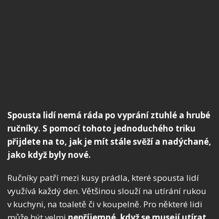
Spousta lidí nemá ráda po vyprání ztuhlé a hrubé
ručníky. S pomocí tohoto jednoduchého triku
přijdete na to, jak je mít stále svěží a nadýchané,
jako když byly nové.
Ručníky patří mezi kusy prádla, které spousta lidí
využívá každý den. Většinou slouží na utírání rukou
v kuchyni, na toaletě či v koupelně. Pro některé lidi
může být velmi
nepříjemné, když se musejí utírat