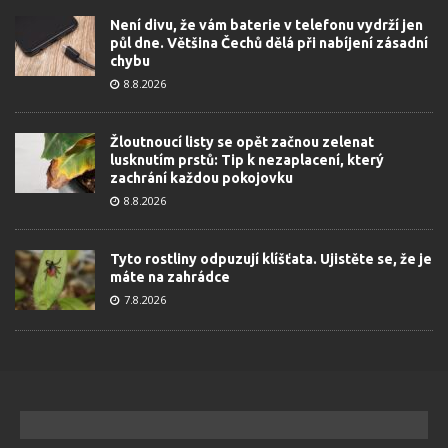
Není divu, že vám baterie v telefonu vydrží jen
půl dne. Většina Čechů dělá při nabíjení zásadní
chybu
8.8.2026
Žloutnoucí listy se opět začnou zelenat
lusknutím prstů: Tip k nezaplacení, který
zachrání každou pokojovku
8.8.2026
Tyto rostliny odpuzují klíšťata. Ujistěte se, že je
máte na zahrádce
7.8.2026