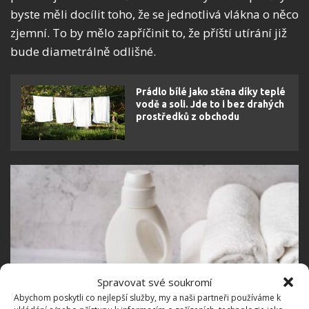
byste měli docílit toho, že se jednotlivá vlákna o něco
zjemní. To by mělo zapříčinit to, že příští utírání již
bude diametrálně odlišné.
Prádlo bílé jako stěna díky teplé
vodě a soli. Jde to i bez drahých
prostředků z obchodu
Spravovat své soukromí
Abychom poskytli co nejlepší služby, my a naši partneři používáme k