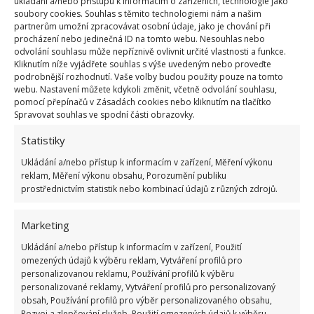
ukládání a/nebo přístupu k informacím o zařízeních, technologie jako
soubory cookies. Souhlas s těmito technologiemi nám a našim
partnerům umožní zpracovávat osobní údaje, jako je chování při
Fotografie: Freepik
procházení nebo jedinečná ID na tomto webu. Nesouhlas nebo
odvolání souhlasu může nepříznivě ovlivnit určité vlastnosti a funkce.
Kliknutím níže vyjádřete souhlas s výše uvedeným nebo proveďte
Dělejte to pravidelně
podrobnější rozhodnutí. Vaše volby budou použity pouze na tomto
webu. Nastavení můžete kdykoli změnit, včetně odvolání souhlasu,
Abyste docílili toho, že vaše ručníky budou stále
pomocí přepínačů v Zásadách cookies nebo kliknutím na tlačítko
Spravovat souhlas ve spodní části obrazovky.
měkké a příjemné, je dobré tento proces často
opakovat. Klidně takto
můžete prát ručníky
Statistiky
pokaždé, ničemu to neškodí
. Pokud však chcete
Ukládání a/nebo přístup k informacím v zařízení, Měření výkonu
reklam, Měření výkonu obsahu, Porozumění publiku
mít spotřebu octa o něco nižší, můžete tak ručníky
prostřednictvím statistik nebo kombinací údajů z různých zdrojů.
prát i méně častěji. Důležité je dodržovat nějakou
pravidelnost a použít ho vždy, když se vám ručníky
Marketing
budou zdát tvrdé a nepříjemné.
Ukládání a/nebo přístup k informacím v zařízení, Použití
omezených údajů k výběru reklam, Vytváření profilů pro
Zdroj:
Genialne
personalizovanou reklamu, Používání profilů k výběru
personalizované reklamy, Vytváření profilů pro personalizovaný
obsah, Používání profilů pro výběr personalizovaného obsahu,
Rozvoj a zlepšování služeb, Použití omezených údajů k výběru