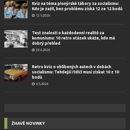
Kvíz na téma pionýrské tábory za socialismu:
Kdo je zažil, bez problému získá 12 ze 12 bodů
12.5.2026
Test znalostí o každodenní realitě za
komunismu: 10 retro otázek ukáže, kdo má
dobrý přehled
23.6.2026
Retro kvíz o oblíbených autech v dobách
socialismu: Tehdejší řidiči musí získat 10 z 10
bodů
6.5.2026
ŽHAVÉ NOVINKY