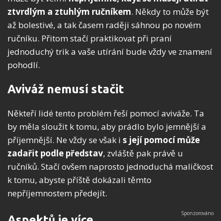
ztvrdlým a ztuhlým ručníkem
. Někdy to může být
až bolestivé, a tak časem raději sáhnou po novém
ručníku. Přitom stačí praktikovat při praní
jednoduchý trik a vaše utírání bude vždy ve znamení
pohodlí.
Aviváž nemusí stačit
Někteří lidé tento problém řeší pomocí aviváže. Ta
by měla sloužit k tomu, aby prádlo bylo jemnější a
příjemnější. Ne vždy se však i
s její pomocí může
zadařit podle představ
, zvláště pak právě u
ručníků. Stačí ovšem naprosto jednoduchá maličkost
k tomu, abyste příště dokázali těmto
nepříjemnostem předejít.
Aspektů je více