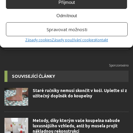
Příjmout
Absolvent České zemědělské
univerzity, který je již od malička
Odmítnout
velkým kutilem. V podstatě vše, co je
možné najít v j...
[Více o autorovi]
Spravovat možnosti
Zásady cookies
Zásady používání cookies
Kontakt
SOUVISEJÍCÍ ČLÁNKY
Staré ručníky nemusí skončit v koši. Upleťte si z
užitečný doplněk do koupelny
Metody, díky kterým vaše koupelna nabude
luxusnějšího vzhledu, aniž by musela projít
nákladnou rekonstrukcí