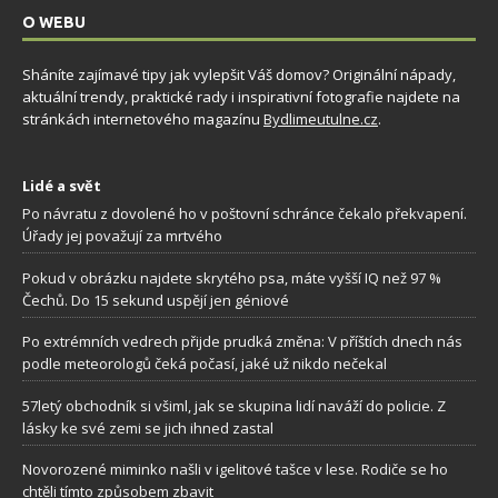
O WEBU
Sháníte zajímavé tipy jak vylepšit Váš domov? Originální nápady,
aktuální trendy, praktické rady i inspirativní fotografie najdete na
stránkách internetového magazínu
Bydlimeutulne.cz
.
Lidé a svět
Po návratu z dovolené ho v poštovní schránce čekalo překvapení.
Úřady jej považují za mrtvého
Pokud v obrázku najdete skrytého psa, máte vyšší IQ než 97 %
Čechů. Do 15 sekund uspějí jen géniové
Po extrémních vedrech přijde prudká změna: V příštích dnech nás
podle meteorologů čeká počasí, jaké už nikdo nečekal
57letý obchodník si všiml, jak se skupina lidí naváží do policie. Z
lásky ke své zemi se jich ihned zastal
Novorozené miminko našli v igelitové tašce v lese. Rodiče se ho
chtěli tímto způsobem zbavit