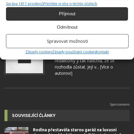
DEZINFEKCE
DOMOV
HYGIENA
Správa 1811 prodejců
Přečtěte si více o těchto účelech
Příjmout
KORONAVIRUS
Odmítnout
Hana Musilová
Spravovat možnosti
Do redakce Bydlimeutulne.cz se
Zásady cookies
Zásady používání cookies
Kontakt
přidala během svých studií a práce
redaktorky ji tak nadchla, že se
rozhodla zůstat. Její v...
[Více o
autorovi]
SOUVISEJÍCÍ ČLÁNKY
Rodina přestavěla starou garáž na luxusní