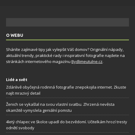
O WEBU
Sháníte zajímavé tipy jak vylepšit Váš domov? Originální nápady,
aktuální trendy, praktické rady i inspirativní fotografie najdete na
stránkách internetového magazínu
Bydlimeutulne.cz
.
Lidé a svět
Zdánlivě obyčejná rodinná fotografie znepokojila internet. Zkuste
najít mrazivý detail
Ženich se vykašlal na svou vlastní svatbu. Zhrzená nevěsta
okamžitě vymyslela geniální pomstu
4letý chlapec ve školce upadl do bezvědomí. Učitelkám hrozí tresty
odnětí svobody