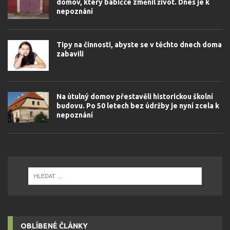
domov, který babičce změnil život. Dnes je k
nepoznání
Tipy na činnosti, abyste se v těchto dnech doma
zabavili
Na útulný domov přestavěli historickou školní
budovu. Po 50 letech bez údržby je nyní zcela k
nepoznání
OBLÍBENÉ ČLÁNKY