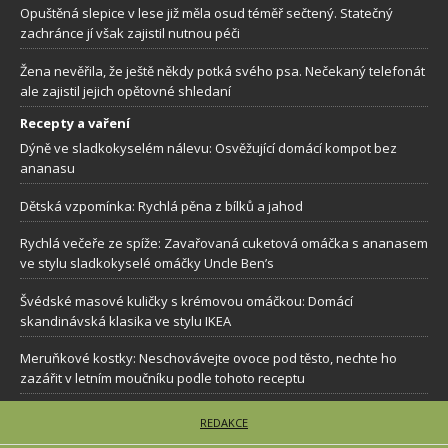
Opuštěná slepice v lese již měla osud téměř sečtený. Statečný
zachránce jí však zajistil nutnou péči
Žena nevěřila, že ještě někdy potká svého psa. Nečekaný telefonát
ale zajistil jejich opětovné shledaní
Recepty a vaření
Dýně ve sladkokyselém nálevu: Osvěžující domácí kompot bez
ananasu
Dětská vzpomínka: Rychlá pěna z bílků a jahod
Rychlá večeře ze spíže: Zavařovaná cuketová omáčka s ananasem
ve stylu sladkokyselé omáčky Uncle Ben’s
Švédské masové kuličky s krémovou omáčkou: Domácí
skandinávská klasika ve stylu IKEA
Meruňkové kostky: Neschovávejte ovoce pod těsto, nechte ho
zazářit v letním moučníku podle tohoto receptu
REDAKCE