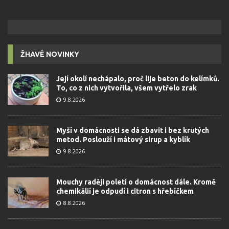
ŽHAVÉ NOVINKY
Její okolí nechápalo, proč lije beton do kelímků.
To, co z nich vytvořila, všem vytřelo zrak
9.8.2026
Myší v domácnosti se dá zbavit i bez krutých
metod. Poslouží i mátový sirup a kyblík
9.8.2026
Mouchy raději poletí o domácnost dále. Kromě
chemikálií je odpudí i citron s hřebíčkem
8.8.2026