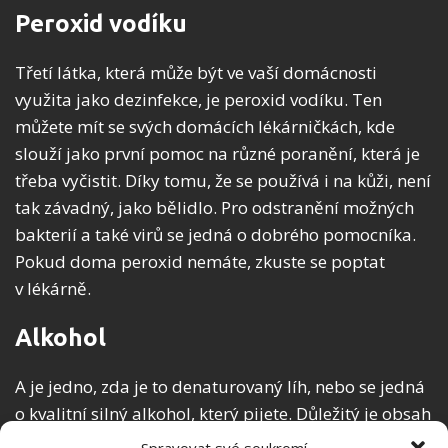
Peroxid vodíku
Třetí látka, která může být ve vaší domácnosti
využita jako dezinfekce, je peroxid vodíku. Ten
můžete mít se svých domácích lékárničkách, kde
slouží jako první pomoc na různé poranění, která je
třeba vyčistit. Díky tomu, že se používá i na kůži, není
tak závadný, jako bělidlo. Pro odstranění možných
bakterií a také virů se jedná o dobrého pomocníka.
Pokud doma peroxid nemáte, zkuste se poptat
v lékárně.
Alkohol
A je jedno, zda je to denaturovaný líh, nebo se jedná
o kvalitní silný alkohol, který pijete. Důležitý je obsah
lihu. Pokud je obsah alkoholu vyšší než 70 procent,
Spravovat své soukromí