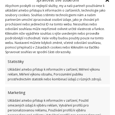
můžete danou tekutinu použít i jako dezinfekci.
Abychom poskytli co nejlepší služby, my a naši partneři používáme k
ukládání a/nebo přístupu k informacím o zařízeních, technologie jako
Třeba ve chvíli, kdy si potřebujete dezinfikovat ruce.
soubory cookies. Souhlas s těmito technologiemi nám a našim
V případě alkoholických nápojů se sice může jednat
partnerům umožní zpracovávat osobní údaje, jako je chování při
procházení nebo jedinečná ID na tomto webu. Nesouhlas nebo
o poměrně drahý prostředek k dezinfekci, ale když je
odvolání souhlasu může nepříznivě ovlivnit určité vlastnosti a funkce.
nouze, tak by se na finance hledět nutně nemělo.
Kliknutím níže vyjádřete souhlas s výše uvedeným nebo proveďte
podrobnější rozhodnutí. Vaše volby budou použity pouze na tomto
webu. Nastavení můžete kdykoli změnit, včetně odvolání souhlasu,
pomocí přepínačů v Zásadách cookies nebo kliknutím na tlačítko
Spravovat souhlas ve spodní části obrazovky.
Statistiky
Ukládání a/nebo přístup k informacím v zařízení, Měření výkonu
reklam, Měření výkonu obsahu, Porozumění publiku
prostřednictvím statistik nebo kombinací údajů z různých zdrojů.
Marketing
Ukládání a/nebo přístup k informacím v zařízení, Použití
omezených údajů k výběru reklam, Vytváření profilů pro
personalizovanou reklamu, Používání profilů k výběru