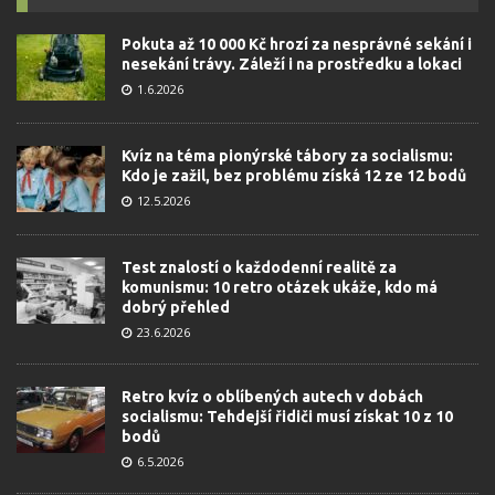
Pokuta až 10 000 Kč hrozí za nesprávné sekání i
nesekání trávy. Záleží i na prostředku a lokaci
1.6.2026
Kvíz na téma pionýrské tábory za socialismu:
Kdo je zažil, bez problému získá 12 ze 12 bodů
12.5.2026
Test znalostí o každodenní realitě za
komunismu: 10 retro otázek ukáže, kdo má
dobrý přehled
23.6.2026
Retro kvíz o oblíbených autech v dobách
socialismu: Tehdejší řidiči musí získat 10 z 10
bodů
6.5.2026