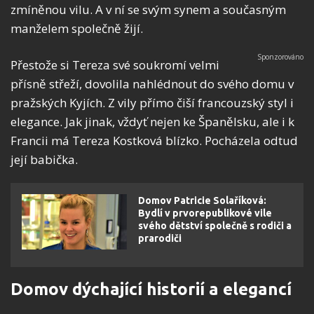
zmíněnou vilu. A v ní se svým synem a současným
manželem společně žijí.
Přestože si Tereza své soukromí velmi
přísně střeží, dovolila nahlédnout do svého domu v
pražských Kyjích. Z vily přímo čiší francouzský styl i
elegance. Jak jinak, vždyť nejen ke Španělsku, ale i k
Francii má Tereza Kostková blízko. Pocházela odtud
její babička.
Domov Patricie Solaříková:
Bydlí v prvorepublikové vile
svého dětství společně s rodiči a
prarodiči
Domov dýchající historií a elegancí