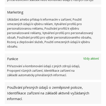
Marketing
Ukládání a/nebo přístup k informacím v zařízení, Použití
omezených údajů k výběru reklam, Vytváření profilů pro
personalizovanou reklamu, Používání profilů k výběru
personalizované reklamy, Vytváření profilů pro personalizovaný
obsah, Používání profilů pro výběr personalizovaného obsahu,
Rozvoj a zlepšování služeb, Použití omezených údajů k výběru
obsahu.
Funkce
Vždy aktivní
Přiřazování a kombinování údajů z jiných zdrojů údajů,
Propojení různých zařízení, Identifikace zařízení na
základě automaticky přenášených informací.
BYDLENÍ
CELEBRITY
DOMOV
Používání přesných údajů o zeměpisné poloze,
TEREZA KOSTKOVÁ
Identifikace zařízení na základě aktivně vyžádaných
informací.
Přidejte svůj názor