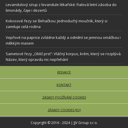
Levandulový sirup z levandule lékařské: Fialová letní zásoba do
limonády, čaje i dezertů
Kokosové řezy se šlehačkou: Jednoduchý moučník, který si
zamiluje celá rodina
Vepřové na paprice zvládne každý a odmění se jemnou omáčkou i
měkkým masem
Sametové řezy „Obliž prst”: Vláčný korpus, krém, který se rozplývá.
Název, který opravdu nic nepřehání
REDAKCE
KONTAKT
ZÁSADY POUŽÍVÁNÍ COOKIES
ZÁSADY COOKIES (EU)
Copyright © 2016 - 2024 | JJV Group s.r.o.