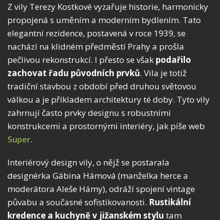
Z vily Terezy Kostkové vyzařuje historie, harmonicky
propojená s uměním a moderním bydlením. Tato
elegantní rezidence, postavená v roce 1939, se
nachází na klidném předměstí Prahy a prošla
pečlivou rekonstrukcí. I přesto se však
podařilo
zachovat řadu původních prvků
. Vila je totiž
tradiční stavbou z období před druhou světovou
válkou a je příkladem architektury té doby. Tyto vily
zahrnují často prvky designu s robustními
konstrukcemi a prostornými interiéry, jak píše web
Super
.
Interiérový design vily, o nějž se postarala
designérka Gábina Hámová (manželka herce a
moderátora Aleše Hámy), odráží spojení vintage
půvabu a současné sofistikovanosti.
Rustikální
kredence a kuchyně v jižanském stylu
tam