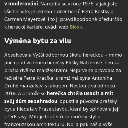
v moderování
. Narodila se v roce 1976, a jak jistě
všichni víte, je jednou z dcer herců Petra Kostky a
Carmen Mayerové. I to ji pravděpodobně předurčilo
k herecké kariéře, uvádí web
Blesk
.
Výměna bytu za vilu
Absolvovala Vyšší odbornou školu hereckou – mimo
jiné i pod vedením herečky Elišky Balzerové. Tereza
prošla dvěma manželstvími. Nejprve se provdala za
režiséra Petra Kracíka, s nímž má syna Antonína.
Druhé manželství s Jakubem Nvotou trvá od roku
2018. A protože se
herečka chtěla usadit a mít
svůj dům se zahradou
, opustila původní pražský
byt a hledala v Praze stavbu, která by splňovala její
představy. Miluje totiž středomořský styl a
francouzskou architekturu. No, a pak našla výše