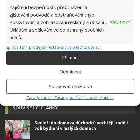
KOMENTOVAT
Zajištění bezpečnosti, předcházení a
zjišťování podvodů a odstraňování chyb,
Poskytování a zobrazování reklamy a obsahu,
Vždy aktivní
Jiří Kolář
Ukládání a sdělování voleb ochrany osobních
údajů.
Absolvent České zemědělské
univerzity, který je již od malička
Správa 1811 prodejců
Přečtěte si více o těchto účelech
velkým kutilem. V podstatě vše, co je
možné najít v j...
[Více o autorovi]
Příjmout
Odmítnout
Spravovat možnosti
Zásady cookies
Zásady používání cookies
Kontakt
SOUVISEJÍCÍ ČLÁNKY
Senioři do domova důchodců nechtějí, raději
volí bydlení v malých domech