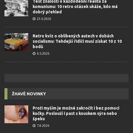
Test znalostí o každodenní realitě za
komunismu: 10 retro otázek ukáže, kdo má
dobrý přehled
23.6.2026
Retro kvíz o oblíbených autech v dobách
socialismu: Tehdejší řidiči musí získat 10 z 10
bodů
6.5.2026
ŽHAVÉ NOVINKY
Proti myším je možné zakročit i bez pomoci
kočky. Poslouží i past s kouskem sýra nebo
špeku
7.8.2026