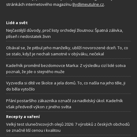
stránkách internetového magazínu
Bydlimeutulne.cz
.
Lidé a svět
Nejčastější důvody, proč listy orchidejí žloutnou: Špatná zálivka,
plíseň i nedostatek živin
Obával se, že pitbul jeho manželky, ublíží novorozené dceři. To, co
se stalo, když je nechali samotné v obýváku, nečekal
Kadeřník proměnil bezdomovce Marka: Z výsledku cizí lidé sotva
poznali, že jde o stejného muže
Vyzvedla si dítě ve školce a jela domů. To, co našla na jeho těle, ji
do běla vytočilo
Přání postaršího zákazníka označil za nadlidský úkol. Kadeřník
však předvedl výkon z jiného světa
Recepty a vaření
Velký test slunečnicových olejů 2026: 7 výrobků z českých obchodů
se značně liší cenou i kvalitou