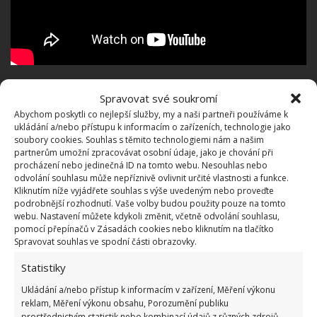
Levandulové keře a upravené prostory evokují klid a
Spravovat své soukromí
půvab středomořských lokalit. Zahrada nabízí
Abychom poskytli co nejlepší služby, my a naši partneři používáme k
ukládání a/nebo přístupu k informacím o zařízeních, technologie jako
upravené trávníky i nezbytný bazén. Tuto Terezinu
soubory cookies. Souhlas s těmito technologiemi nám a našim
vizi uvedli v život profesionální
zahradní architekti,
partnerům umožní zpracovávat osobní údaje, jako je chování při
procházení nebo jedinečná ID na tomto webu. Nesouhlas nebo
kteří přizpůsobili každý prvek
tak, aby rezonoval s
odvolání souhlasu může nepříznivě ovlivnit určité vlastnosti a funkce.
preferencemi Terezy Kostkové, a zároveň do něj
Kliknutím níže vyjádřete souhlas s výše uvedeným nebo proveďte
podrobnější rozhodnutí. Vaše volby budou použity pouze na tomto
vnesli svůj odborný dotek. Na BydlímeÚtulně se také
webu. Nastavení můžete kdykoli změnit, včetně odvolání souhlasu,
můžete dozvědět,
jak bydlí Peter Nagy
, oblíbený
pomocí přepínačů v Zásadách cookies nebo kliknutím na tlačítko
Spravovat souhlas ve spodní části obrazovky.
slovenský i český zpěvák.
Statistiky
Ukládání a/nebo přístup k informacím v zařízení, Měření výkonu
reklam, Měření výkonu obsahu, Porozumění publiku
prostřednictvím statistik nebo kombinací údajů z různých zdrojů.