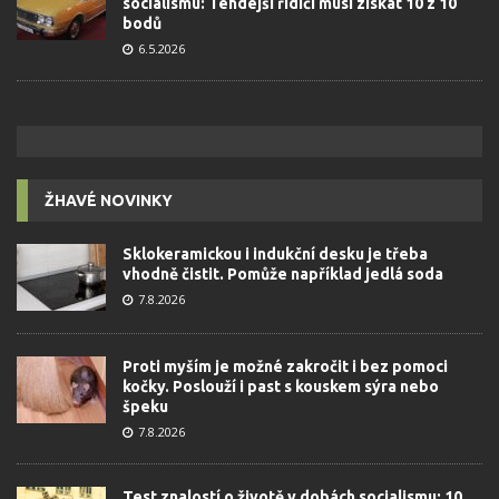
socialismu: Tehdejší řidiči musí získat 10 z 10
bodů
6.5.2026
ŽHAVÉ NOVINKY
Sklokeramickou i indukční desku je třeba
vhodně čistit. Pomůže například jedlá soda
7.8.2026
Proti myším je možné zakročit i bez pomoci
kočky. Poslouží i past s kouskem sýra nebo
špeku
7.8.2026
Test znalostí o životě v dobách socialismu: 10