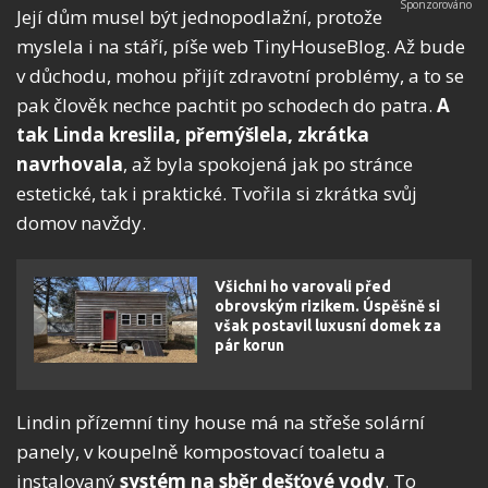
Její dům musel být jednopodlažní, protože
myslela i na stáří, píše web TinyHouseBlog. Až bude
v důchodu, mohou přijít zdravotní problémy, a to se
pak člověk nechce pachtit po schodech do patra.
A
tak Linda kreslila, přemýšlela, zkrátka
navrhovala
, až byla spokojená jak po stránce
estetické, tak i praktické. Tvořila si zkrátka svůj
domov navždy.
Všichni ho varovali před
obrovským rizikem. Úspěšně si
však postavil luxusní domek za
pár korun
Lindin přízemní tiny house má na střeše solární
panely, v koupelně kompostovací toaletu a
instalovaný
systém na sběr dešťové vody
. To