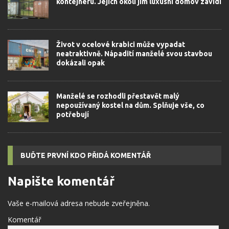
kontejneru. Jejich okolí jim luxusní domov závidí
Život v ocelové krabici může vypadat
neatraktivně. Nápadití manželé svou stavbou
dokázali opak
Manželé se rozhodli přestavět malý
nepoužívaný kostel na dům. Splňuje vše, co
potřebují
BUĎTE PRVNÍ KDO PŘIDÁ KOMENTÁŘ
Napište komentář
Vaše e-mailová adresa nebude zveřejněna.
Komentář