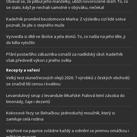
Obával se, že pitbul jeho manželky, ublíží novorozené dceři. To, co
se stalo, když je nechali samotné v obýváku, nečekal
Kadeřník proměnil bezdomovce Marka: Z výsledku cizí lidé sotva
poznali, že jde o stejného muže
Vyzvedla si dítě ve školce a jela domů. To, co našla na jeho těle, ji
do běla vytočilo
Přání postaršího zákazníka označil za nadlidský úkol. Kadeřník
však předvedl výkon z jiného světa
Recepty a vaření
Velký test slunečnicových olejů 2026: 7 výrobků z českých obchodů
se značně liší cenou i kvalitou
Levandulový sirup z levandule lékařské: Fialová letní zásoba do
limonády, čaje i dezertů
Kokosové řezy se šlehačkou: Jednoduchý moučník, který si
zamiluje celá rodina
Vepřové na paprice zvládne každý a odmění se jemnou omáčkou i
měkkým masem