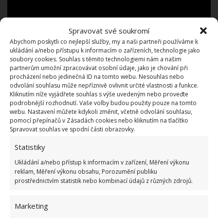
Spravovat své soukromí
Abychom poskytli co nejlepší služby, my a naši partneři používáme k
ukládání a/nebo přístupu k informacím o zařízeních, technologie jako
soubory cookies. Souhlas s těmito technologiemi nám a našim
partnerům umožní zpracovávat osobní údaje, jako je chování při
procházení nebo jedinečná ID na tomto webu. Nesouhlas nebo
odvolání souhlasu může nepříznivě ovlivnit určité vlastnosti a funkce.
Kliknutím níže vyjádřete souhlas s výše uvedeným nebo proveďte
podrobnější rozhodnutí. Vaše volby budou použity pouze na tomto
webu. Nastavení můžete kdykoli změnit, včetně odvolání souhlasu,
pomocí přepínačů v Zásadách cookies nebo kliknutím na tlačítko
Ať jsou tyto domky situovány na vlastních
Spravovat souhlas ve spodní části obrazovky.
pozemcích, anebo v komunitě tiny houses, většinou
Statistiky
jsou v užším
propojení s přírodou, což dnešní lidé
Ukládání a/nebo přístup k informacím v zařízení, Měření výkonu
stále víc vyhledávají
. Moderátor Bryce, který vás
reklam, Měření výkonu obsahu, Porozumění publiku
často provází těmito stavbami tiny houses, sám
prostřednictvím statistik nebo kombinací údajů z různých zdrojů.
postavil
malý domek pro rodiče
, aby v něm mohli
Marketing
prožít své stáří, jak jsme psali na BydlímeÚtulně.