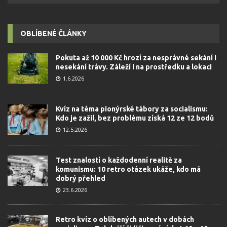
OBLÍBENÉ ČLÁNKY
Pokuta až 10 000 Kč hrozí za nesprávné sekání i
nesekání trávy. Záleží i na prostředku a lokaci
1.6.2026
Kvíz na téma pionýrské tábory za socialismu:
Kdo je zažil, bez problému získá 12 ze 12 bodů
12.5.2026
Test znalostí o každodenní realitě za
komunismu: 10 retro otázek ukáže, kdo má
dobrý přehled
23.6.2026
Retro kvíz o oblíbených autech v dobách