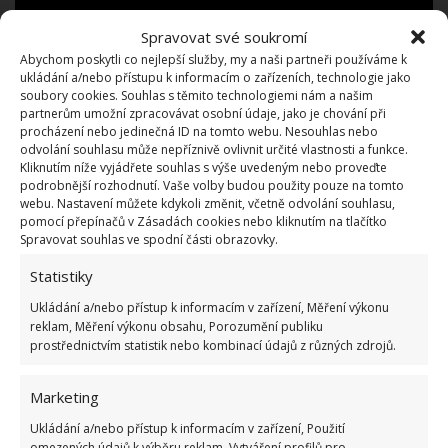
Spravovat své soukromí
Abychom poskytli co nejlepší služby, my a naši partneři používáme k
ukládání a/nebo přístupu k informacím o zařízeních, technologie jako
soubory cookies. Souhlas s těmito technologiemi nám a našim
partnerům umožní zpracovávat osobní údaje, jako je chování při
procházení nebo jedinečná ID na tomto webu. Nesouhlas nebo
odvolání souhlasu může nepříznivě ovlivnit určité vlastnosti a funkce.
Kliknutím níže vyjádřete souhlas s výše uvedeným nebo proveďte
podrobnější rozhodnutí. Vaše volby budou použity pouze na tomto
webu. Nastavení můžete kdykoli změnit, včetně odvolání souhlasu,
pomocí přepínačů v Zásadách cookies nebo kliknutím na tlačítko
Spravovat souhlas ve spodní části obrazovky.
Statistiky
Tento tiny house poskytuje bývalé učitelce vše, co ke
Ukládání a/nebo přístup k informacím v zařízení, Měření výkonu
svému životu potřebuje. Veškeré náklady činily 30
reklam, Měření výkonu obsahu, Porozumění publiku
tisíc dolarů (asi 700 tisíc korun) a tento projekt je
prostřednictvím statistik nebo kombinací údajů z různých zdrojů.
důkazem, že i s omezeným rozpočtem a minimálním
prostorem může vzniknout útulný a funkční domov.
Marketing
Ukládání a/nebo přístup k informacím v zařízení, Použití
omezených údajů k výběru reklam, Vytváření profilů pro