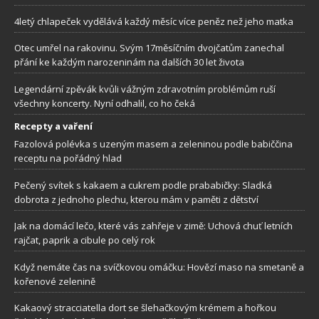
4letý chlapeček vydělává každý měsíc více peněz než jeho matka
Otec umřel na rakovinu. Svým 17měsíčním dvojčatům zanechal
přání ke každým narozeninám na dalších 30 let života
Legendární zpěvák kvůli vážným zdravotním problémům ruší
všechny koncerty. Nyní odhalil, co ho čeká
Recepty a vaření
Fazolová polévka s uzeným masem a zeleninou podle babiččina
receptu na pořádný hlad
Pečený svítek s kakaem a cukrem podle prababičky: Sladká
dobrota z jednoho plechu, kterou mám v paměti z dětství
Jak na domácí lečo, které vás zahřeje v zimě: Uchová chuť letních
rajčat, paprik a cibule po celý rok
Když nemáte čas na svíčkovou omáčku: Hovězí maso na smetaně a
kořenové zelenině
Kakaový stracciatella dort se šlehačkovým krémem a hořkou