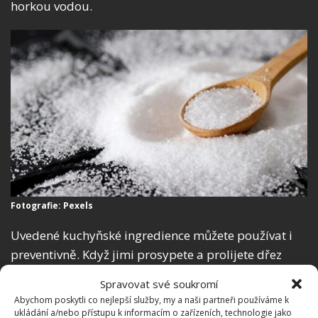
horkou vodou.
Fotografie: Pexels
Uvedené kuchyňské ingredience můžete používat i
preventivně. Když jimi prosypete a prolijete dřez
jednou až dvakrát týdně, drobné usazeniny se
Spravovat své soukromí
budou
uvolňovat průběžně a ucpaný dřez vás
Abychom poskytli co nejlepší služby, my a naši partneři používáme k
přestane strašit
. A při jejich použití nehrozí
ukládání a/nebo přístupu k informacím o zařízeních, technologie jako