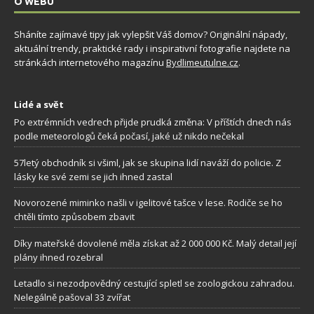
O WEBU
Sháníte zajímavé tipy jak vylepšit Váš domov? Originální nápady,
aktuální trendy, praktické rady i inspirativní fotografie najdete na
stránkách internetového magazínu
Bydlimeutulne.cz
.
Lidé a svět
Po extrémních vedrech přijde prudká změna: V příštích dnech nás
podle meteorologů čeká počasí, jaké už nikdo nečekal
57letý obchodník si všiml, jak se skupina lidí naváží do policie. Z
lásky ke své zemi se jich ihned zastal
Novorozené miminko našli v igelitové tašce v lese. Rodiče se ho
chtěli tímto způsobem zbavit
Díky mateřské dovolené měla získat až 2 000 000 Kč. Malý detail její
plány ihned rozebral
Letadlo si nezodpovědný cestující spletl se zoologickou zahradou.
Nelegálně pašoval 33 zvířat