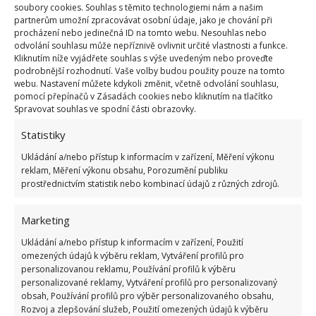
soubory cookies. Souhlas s těmito technologiemi nám a našim
poškození potrubí a nemají negativní vliv na zdraví
partnerům umožní zpracovávat osobní údaje, jako je chování při
člověka a životní prostředí. Uvedené ingredience
procházení nebo jedinečná ID na tomto webu. Nesouhlas nebo
odvolání souhlasu může nepříznivě ovlivnit určité vlastnosti a funkce.
můžete pochopitelně používat i na odpady
Kliknutím níže vyjádřete souhlas s výše uvedeným nebo proveďte
v koupelně. Na BydlímeÚtulně jsme také psali o
podrobnější rozhodnutí. Vaše volby budou použity pouze na tomto
webu. Nastavení můžete kdykoli změnit, včetně odvolání souhlasu,
tom, jak snadno a rychle můžete
vyčistit
pomocí přepínačů v Zásadách cookies nebo kliknutím na tlačítko
kuchyňskou troubu
.
Spravovat souhlas ve spodní části obrazovky.
Statistiky
Zdroje:
TheSpruce
,
WikiHow
Ukládání a/nebo přístup k informacím v zařízení, Měření výkonu
reklam, Měření výkonu obsahu, Porozumění publiku
prostřednictvím statistik nebo kombinací údajů z různých zdrojů.
Marketing
Ukládání a/nebo přístup k informacím v zařízení, Použití
omezených údajů k výběru reklam, Vytváření profilů pro
personalizovanou reklamu, Používání profilů k výběru
personalizované reklamy, Vytváření profilů pro personalizovaný
obsah, Používání profilů pro výběr personalizovaného obsahu,
Rozvoj a zlepšování služeb, Použití omezených údajů k výběru