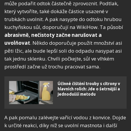
může podařit odtok částečně zprovoznit. Podtlak,
který vytvoříte, také dokáže částice usazené v
trubkách uvolnit. A pak nasypte do odtoku hrubou
kuchyňskou sůl, doporučují na WikiHow. Ta působí
abrasivně, nečistoty začne narušovat a
uvolňovat
. Někdo doporučuje použít množství asi
pěti lžic, ale bude lepší soli do odpadu nasypat asi
tak jednu sklenku. Chvíli počkejte, sůl ve vlhkém
prostředí začne už trochu pracovat sama.
Účinné čištění trouby s citrony v
hlavních rolích: Jde o šetrnější a
jednodušší metodu
A pak pomalu zalévejte vařící vodou z konvice. Dojde
k určité reakci, díky níž se uvolní mastnota i další