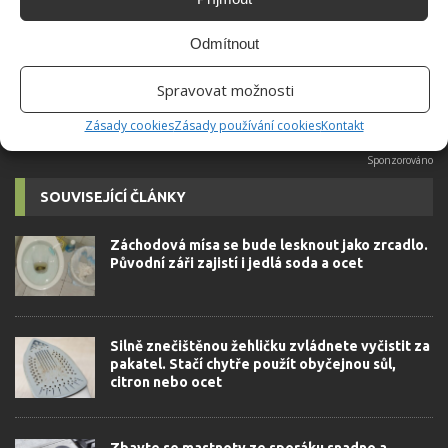
velkým kutilem. V podstatě vše, co je
možné najít v j...
[Více o autorovi]
Odmítnout
Spravovat možnosti
Zásady cookies
Zásady používání cookies
Kontakt
SOUVISEJÍCÍ ČLÁNKY
Záchodová mísa se bude lesknout jako zrcadlo.
Původní záři zajistí i jedlá soda a ocet
Silně znečištěnou žehličku zvládnete vyčistit za
pakatel. Stačí chytře použít obyčejnou sůl,
citron nebo ocet
Zbavte se mastnoty ze sporáku snadno a