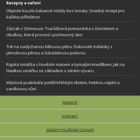
Recepty a vaření
Objevte kouzlo kakaové rolády bez mouky: Snadný recept pro
každou příležitost
Zázrak z Olomouce: Tvarůžková pomazánka s česnekem a
cibulkou, která provoní i pochmurný den
Trik na nadýchanou bílkovou pěnu: Dokonalé indiánky s
jahodovou pěnou a čokoládovou polevou
Rajská omáčka s hovězím masem a kynutým knedlíkem: Jak na
hladkou omáčku se základem v silném vývaru
Máslové pudinkáče potěší křehkým těstem, hebkou náplní a
vanilkovou vůní
REDAKCE
KONTAKT
ZÁSADY POUŽÍVÁNÍ COOKIES