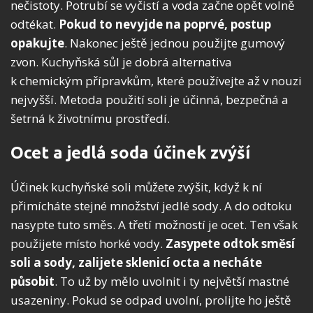
nečistoty. Potrubí se vyčistí a voda začne opět volně
odtékat.
Pokud to nevyjde na poprvé, postup
opakujte
. Nakonec ještě jednou použijte gumový
zvon. Kuchyňská sůl je dobrá alternativa
k chemickým přípravkům, které používejte až v nouzi
nejvyšší. Metoda použití soli je účinná, bezpečná a
šetrná k životnímu prostředí.
Ocet a jedlá soda účinek zvýší
Účinek kuchyňské soli můžete zvýšit, když k ní
přimícháte stejné množství jedlé sody. A do odtoku
nasypte tuto směs. A třetí možností je ocet. Ten však
použijete místo horké vody.
Zasypete odtok směsí
soli a sody, zalijete sklenicí octa a necháte
působit
. To už by mělo uvolnit i ty největší mastné
usazeniny. Pokud se odpad uvolní, prolijte ho ještě