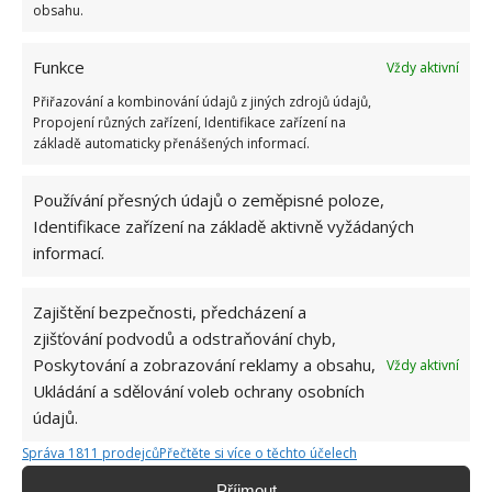
obsahu.
Funkce
Vždy aktivní
Přiřazování a kombinování údajů z jiných zdrojů údajů,
Propojení různých zařízení, Identifikace zařízení na
základě automaticky přenášených informací.
Používání přesných údajů o zeměpisné poloze,
JEDLÁ SODA
SŮL
UCPANÝ DŘEZ
Identifikace zařízení na základě aktivně vyžádaných
UCPANÝ ODPAD
informací.
Přidejte svůj názor
Zajištění bezpečnosti, předcházení a
zjišťování podvodů a odstraňování chyb,
KOMENTOVAT
Poskytování a zobrazování reklamy a obsahu,
Vždy aktivní
Ukládání a sdělování voleb ochrany osobních
údajů.
Jiří Kolář
Správa 1811 prodejců
Přečtěte si více o těchto účelech
Absolvent České zemědělské
univerzity, který je již od malička
Příjmout