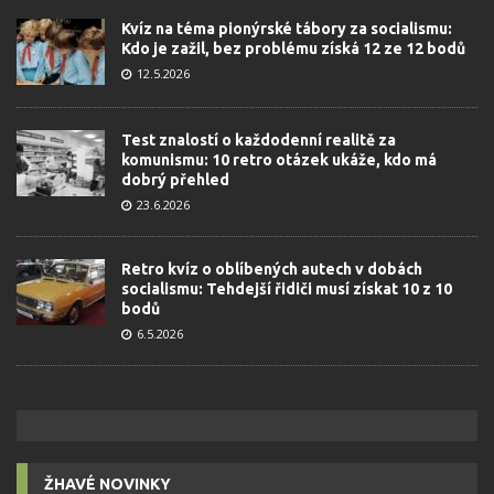
Kvíz na téma pionýrské tábory za socialismu:
Kdo je zažil, bez problému získá 12 ze 12 bodů
12.5.2026
Test znalostí o každodenní realitě za
komunismu: 10 retro otázek ukáže, kdo má
dobrý přehled
23.6.2026
Retro kvíz o oblíbených autech v dobách
socialismu: Tehdejší řidiči musí získat 10 z 10
bodů
6.5.2026
ŽHAVÉ NOVINKY