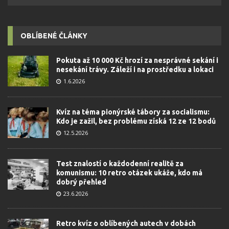
OBLÍBENÉ ČLÁNKY
Pokuta až 10 000 Kč hrozí za nesprávné sekání i
nesekání trávy. Záleží i na prostředku a lokaci
1.6.2026
Kvíz na téma pionýrské tábory za socialismu:
Kdo je zažil, bez problému získá 12 ze 12 bodů
12.5.2026
Test znalostí o každodenní realitě za
komunismu: 10 retro otázek ukáže, kdo má
dobrý přehled
23.6.2026
Retro kvíz o oblíbených autech v dobách