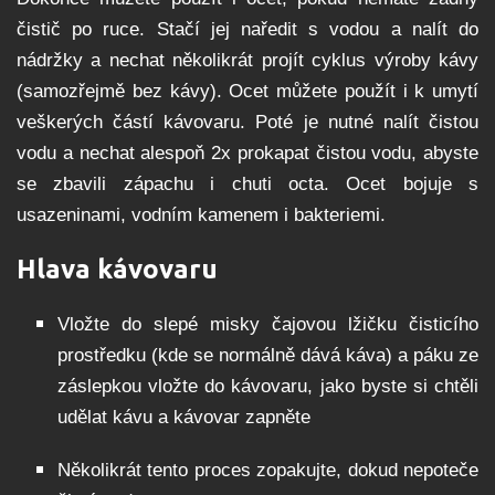
čistič po ruce. Stačí jej naředit s vodou a nalít do
nádržky a nechat několikrát projít cyklus výroby kávy
(samozřejmě bez kávy). Ocet můžete použít i k umytí
veškerých částí kávovaru. Poté je nutné nalít čistou
vodu a nechat alespoň 2x prokapat čistou vodu, abyste
se zbavili zápachu i chuti octa. Ocet bojuje s
usazeninami, vodním kamenem i bakteriemi.
Hlava kávovaru
Vložte do slepé misky čajovou lžičku čisticího
prostředku (kde se normálně dává káva) a páku ze
záslepkou vložte do kávovaru, jako byste si chtěli
udělat kávu a kávovar zapněte
Několikrát tento proces zopakujte, dokud nepoteče