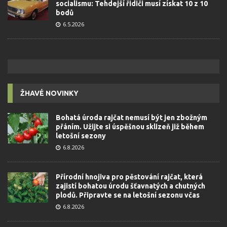
socialismu: Tehdejší řidiči musí získat 10 z 10
bodů
6.5.2026
ŽHAVÉ NOVINKY
Bohatá úroda rajčat nemusí být jen zbožným
přáním. Užijte si úspěšnou sklizeň již během
letošní sezony
6.8.2026
Přírodní hnojiva pro pěstování rajčat, která
zajistí bohatou úrodu šťavnatých a chutných
plodů. Připravte se na letošní sezonu včas
6.8.2026