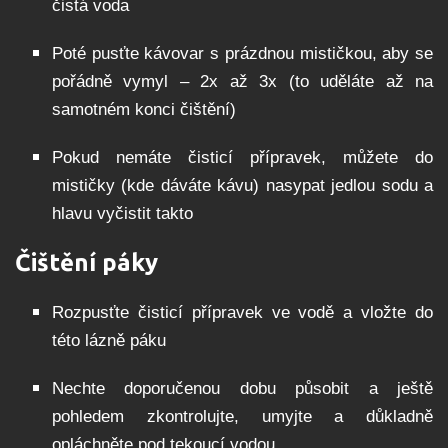
čistá voda
Poté pusťte kávovar s prázdnou mističkou, aby se
pořádně vymyl – 2x až 3x (to uděláte až na
samotném konci čištění)
Pokud nemáte čisticí přípravek, můžete do
mističky (kde dáváte kávu) nasypat jedlou sodu a
hlavu vyčistit takto
Čištění páky
Rozpusťte čisticí přípravek ve vodě a vložte do
této lázně páku
Nechte doporučenou dobu působit a ještě
pohledem zkontrolujte, umyjte a důkladně
opláchněte pod tekoucí vodou