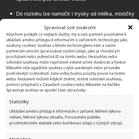
Do roztoku lze namočit i trysky od mléka, mističky
a další komponenty
Spravovat své soukromí
Abychom poskytli co nejlepší služby, my a naši partneři používáme k
Pokud nemáte čisticí přípravek, použijte ocet nebo
ukládání a/nebo přístupu k informacím o zařízeních, technologie jako
soubory cookies. Souhlas s těmito technologiemi nám a našim
podle stavu páky a mističek roztok z octa a jedlé
partnerům umožní zpracovávat osobní údaje, jako je chování při
sody
procházení nebo jedinečná ID na tomto webu. Nesouhlas nebo
odvolání souhlasu může nepříznivě ovlivnit určité vlastnosti a funkce.
Kliknutím níže vyjádřete souhlas s výše uvedeným nebo proveďte
Vnitřní část kávovaru
podrobnější rozhodnutí. Vaše volby budou použity pouze na tomto
webu. Nastavení můžete kdykoli změnit, včetně odvolání souhlasu,
pomocí přepínačů v Zásadách cookies nebo kliknutím na tlačítko
Do vnitřní části kávovaru není možné zasahovat,
Spravovat souhlas ve spodní části obrazovky.
tudíž musíte namíchat koktejl vody a čisticího
Statistiky
prostředku a nechat tento koktejl projít kávovarem
Ukládání a/nebo přístup k informacím v zařízení, Měření výkonu
reklam, Měření výkonu obsahu, Porozumění publiku
Případně opět použít ocet – smíchejte 1:1 ocet s
prostřednictvím statistik nebo kombinací údajů z různých zdrojů.
vodou a nechte několikrát projít kávovarem, totéž
platí o části, kde pěníte mléko. Jen pustíte páru
Marketing