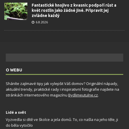
Fantastické hnojivo z kvasnic podpoří růst a
květ rostlin jako žádné jiné. Připravit jej
zvládne každý
6.8.2026
O WEBU
Sháníte zajímavé tipy jak vylepšit Váš domov? Originální nápady,
aktuální trendy, praktické rady i inspirativní fotografie najdete na
stránkách internetového magazínu
Bydlimeutulne.cz
.
Lidé a svět
Vyzvedla si dítě ve školce a jela domů. To, co našla na jeho těle, ji
do běla vytočilo