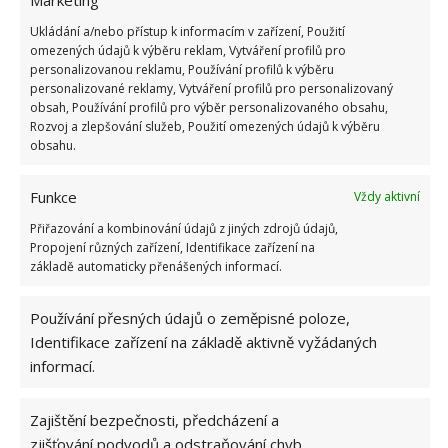
ven, nebudete ohřívat a pěnit mléko
Ukládání a/nebo přístup k informacím v zařízení, Použití
omezených údajů k výběru reklam, Vytváření profilů pro
Nakonec necháte projít alespoň 2x čistou vodou
personalizovanou reklamu, Používání profilů k výběru
personalizované reklamy, Vytváření profilů pro personalizovaný
obsah, Používání profilů pro výběr personalizovaného obsahu,
K dostání jsou dnes i celé sady k čištění kávovarů a
Rozvoj a zlepšování služeb, Použití omezených údajů k výběru
mléčných cest. Anebo si můžete vystačit s jedlou
obsahu.
sodou a octem. To záleží jen na vás. Každopádně
nezapomínejte o svůj kávovar pečovat, jen tak bude
Funkce
Vždy aktivní
káva z něj opravdu chutnat.
Přiřazování a kombinování údajů z jiných zdrojů údajů,
Propojení různých zařízení, Identifikace zařízení na
základě automaticky přenášených informací.
Poznámka:
I kapslové kávovary je možné čistit. Buď
kapslí naplněnou čisticím prostředkem, případně
Používání přesných údajů o zeměpisné poloze,
opět pomocí octa.
Identifikace zařízení na základě aktivně vyžádaných
informací.
Fotografie: Pixabay
Zajištění bezpečnosti, předcházení a
zjišťování podvodů a odstraňování chyb,