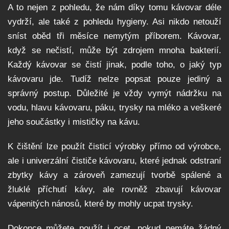
A to nejen z pohledu, že nám díky tomu kávovar déle
vydrží, ale také z pohledu hygieny. Asi nikdo netouží
sníst oběd tři měsíce nemytým příborem. Kávovar,
když se nečistí, může být zdrojem mnoha bakterií.
Každý kávovar se čistí jinak, podle toho, o jaký typ
kávovaru jde. Tudíž nelze popsat pouze jediný a
správný postup. Důležité je vždy vymýt nádržku na
vodu, hlavu kávovaru, páku, trysky na mléko a veškeré
jeho součástky i mističky na kávu.
K čištění lze použít čisticí výrobky přímo od výrobce,
ale i univerzální čističe kávovaru, které jednak odstraní
zbytky kávy a zároveň zamezují tvorbě spálené a
žluklé příchutí kávy, ale rovněž zbavují kávovar
vápenitých nánosů, které by mohly ucpat trysky.
Dokonce můžete použít i ocet, pokud nemáte žádný