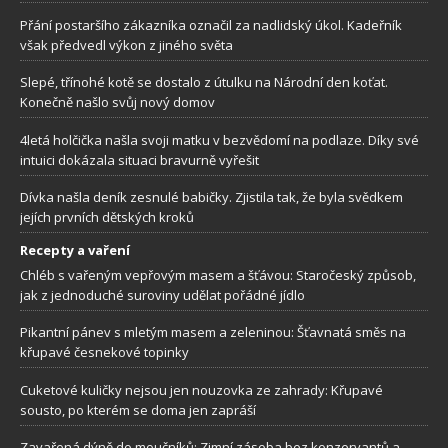
Přání postaršího zákazníka označil za nadlidský úkol. Kadeřník
však předvedl výkon z jiného světa
Slepé, třínohé kotě se dostalo z útulku na Národní den koťat.
Konečně našlo svůj nový domov
4letá holčička našla svoji matku v bezvědomí na podlaze. Díky své
intuici dokázala situaci bravurně vyřešit
Dívka našla deník zesnulé babičky. Zjistila tak, že byla svědkem
jejích prvních dětských kroků
Recepty a vaření
Chléb s vařeným vepřovým masem a šťávou: Staročeský způsob,
jak z jednoduché suroviny udělat pořádné jídlo
Pikantní pánev s mletým masem a zeleninou: Šťavnatá směs na
křupavé česnekové topinky
Cuketové kuličky nejsou jen nouzovka ze zahrady: Křupavé
sousto, po kterém se doma jen zapráší
Zavařená dýně do moučníků: Zimní zásoba bez konzervantů a