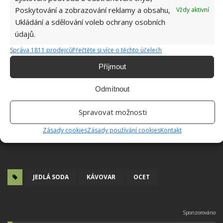
Poskytování a zobrazování reklamy a obsahu,
Vždy aktivní
Ukládání a sdělování voleb ochrany osobních
údajů.
Správa 1811 prodejců
Přečtěte si více o těchto účelech
Příjmout
Odmítnout
Spravovat možnosti
Zásady cookies
Zásady používání cookies
Kontakt
JEDLÁ SODA
KÁVOVAR
OCET