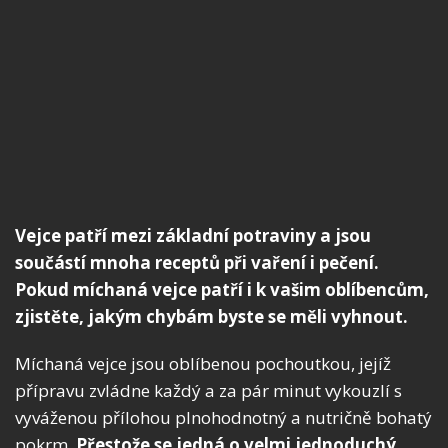
Vejce patří mezi základní potraviny a jsou
součástí mnoha receptů při vaření i pečení.
Pokud míchaná vejce patří i k vašim oblíbencům,
zjistěte, jakým chybám byste se měli vyhnout.
Míchaná vejce jsou oblíbenou pochoutkou, jejíž
přípravu zvládne každý a za pár minut vykouzlí s
vyváženou přílohou plnohodnotný a nutričně bohatý
pokrm.
Přestože se jedná o velmi jednoduchý