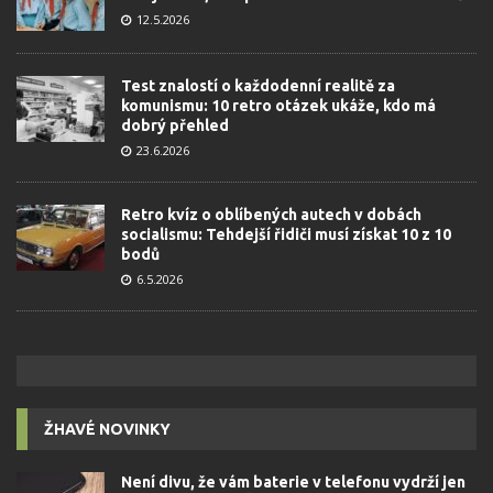
12.5.2026
Test znalostí o každodenní realitě za
komunismu: 10 retro otázek ukáže, kdo má
dobrý přehled
23.6.2026
Retro kvíz o oblíbených autech v dobách
socialismu: Tehdejší řidiči musí získat 10 z 10
bodů
6.5.2026
ŽHAVÉ NOVINKY
Není divu, že vám baterie v telefonu vydrží jen