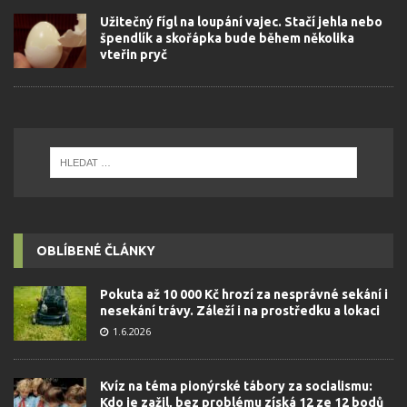
Užitečný fígl na loupání vajec. Stačí jehla nebo
špendlík a skořápka bude během několika
vteřin pryč
OBLÍBENÉ ČLÁNKY
Pokuta až 10 000 Kč hrozí za nesprávné sekání i
nesekání trávy. Záleží i na prostředku a lokaci
1.6.2026
Kvíz na téma pionýrské tábory za socialismu:
Kdo je zažil, bez problému získá 12 ze 12 bodů