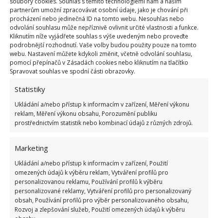
soubory cookies. Souhlas s těmito technologiemi nám a našim
Fotografie: Pixabay
partnerům umožní zpracovávat osobní údaje, jako je chování při
procházení nebo jedinečná ID na tomto webu. Nesouhlas nebo
odvolání souhlasu může nepříznivě ovlivnit určité vlastnosti a funkce.
Hotové vejce odstraňte z pánve
Kliknutím níže vyjádřete souhlas s výše uvedeným nebo proveďte
podrobnější rozhodnutí. Vaše volby budou použity pouze na tomto
Další častou chybou je ponechání připravených
webu. Nastavení můžete kdykoli změnit, včetně odvolání souhlasu,
pomocí přepínačů v Zásadách cookies nebo kliknutím na tlačítko
míchaných vajec v pánvi na rozpáleném sporáku. I
Spravovat souhlas ve spodní části obrazovky.
po vypnutí zůstává sporák horký,
což způsobuje
Statistiky
další srážení vaječné hmoty
uvnitř pánve. Kvůli
Ukládání a/nebo přístup k informacím v zařízení, Měření výkonu
této chybě se vejce vysuší, a připravíte se tak o jejich
reklam, Měření výkonu obsahu, Porozumění publiku
šťavnatou chuť. Abyste si na míchaných vejcích co
prostřednictvím statistik nebo kombinací údajů z různých zdrojů.
nejvíc pochutnali, těmto chybám byste se měli
vyhnout.
Marketing
Ukládání a/nebo přístup k informacím v zařízení, Použití
Zdroj:
Onet
omezených údajů k výběru reklam, Vytváření profilů pro
personalizovanou reklamu, Používání profilů k výběru
personalizované reklamy, Vytváření profilů pro personalizovaný
obsah, Používání profilů pro výběr personalizovaného obsahu,
Rozvoj a zlepšování služeb, Použití omezených údajů k výběru