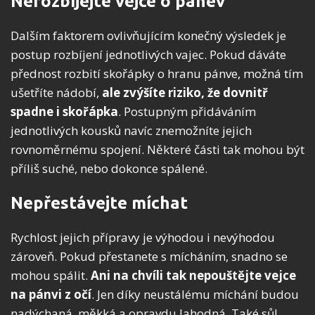
Nerozbíjejte vejce o pánev
Dalším faktorem ovlivňujícím konečný výsledek je
postup rozbíjení jednotlivých vajec. Pokud dáváte
přednost rozbití skořápky o hranu pánve, možná tím
ušetříte nádobí,
ale zvýšíte riziko, že dovnitř
spadne i skořápka
. Postupným přidáváním
jednotlivých kousků navíc znemožníte jejich
rovnoměrnému spojení. Některé části tak mohou být
příliš suché, nebo dokonce spálené.
Nepřestávejte míchat
Rychlost jejich přípravy je výhodou i nevýhodou
zároveň. Pokud přestanete s mícháním, snadno se
mohou spálit.
Ani na chvíli tak nepouštějte vejce
na pánvi z očí
. Jen díky neustálému míchání budou
nadýchaná, měkká a opravdu lahodná. Také sůl