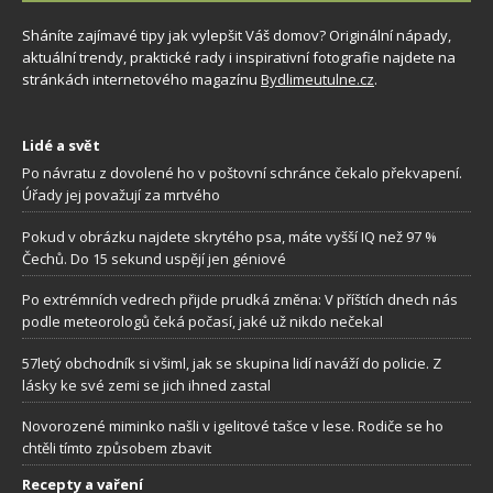
Sháníte zajímavé tipy jak vylepšit Váš domov? Originální nápady,
aktuální trendy, praktické rady i inspirativní fotografie najdete na
stránkách internetového magazínu
Bydlimeutulne.cz
.
Lidé a svět
Po návratu z dovolené ho v poštovní schránce čekalo překvapení.
Úřady jej považují za mrtvého
Pokud v obrázku najdete skrytého psa, máte vyšší IQ než 97 %
Čechů. Do 15 sekund uspějí jen géniové
Po extrémních vedrech přijde prudká změna: V příštích dnech nás
podle meteorologů čeká počasí, jaké už nikdo nečekal
57letý obchodník si všiml, jak se skupina lidí naváží do policie. Z
lásky ke své zemi se jich ihned zastal
Novorozené miminko našli v igelitové tašce v lese. Rodiče se ho
chtěli tímto způsobem zbavit
Recepty a vaření