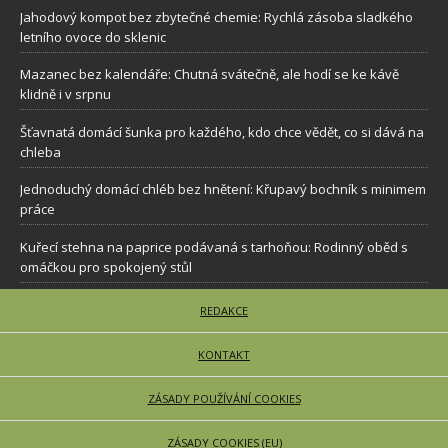
Jahodový kompot bez zbytečné chemie: Rychlá zásoba sladkého
letního ovoce do sklenic
Mazanec bez kalendáře: Chutná svátečně, ale hodí se ke kávě
klidně i v srpnu
Šťavnatá domácí šunka pro každého, kdo chce vědět, co si dává na
chleba
Jednoduchý domácí chléb bez hnětení: Křupavý bochník s minimem
práce
Kuřecí stehna na paprice podávaná s tarhoňou: Rodinný oběd s
omáčkou pro spokojený stůl
REDAKCE
KONTAKT
ZÁSADY POUŽÍVÁNÍ COOKIES
ZÁSADY COOKIES (EU)