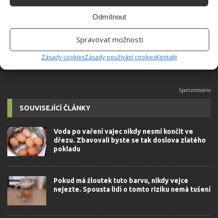
univerzity, který je již od malička
Odmítnout
velkým kutilem. V podstatě vše, co je
možné najít v j...
[Více o autorovi]
Spravovat možnosti
Zásady cookies
Zásady používání cookies
Kontakt
SOUVISEJÍCÍ ČLÁNKY
Voda po vaření vajec nikdy nesmí končit ve
dřezu. Zbavovali byste se tak doslova zlatého
pokladu
Pokud má žloutek tuto barvu, nikdy vejce
nejezte. Spousta lidí o tomto riziku nemá tušení