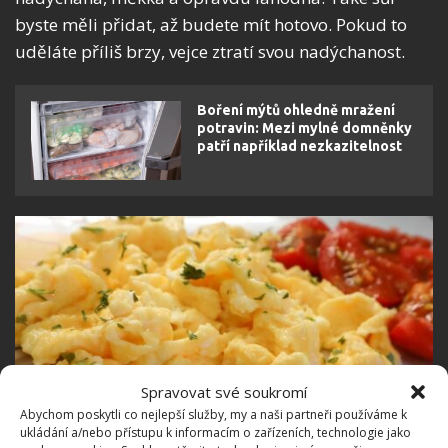
byste měli přidat, až budete mít hotovo. Pokud to
uděláte příliš brzy, vejce ztratí svou nadýchanost.
Boření mýtů ohledně mražení
potravin: Mezi mylné domněnky
patří například nezkazitelnost
Spravovat své soukromí
Abychom poskytli co nejlepší služby, my a naši partneři používáme k
ukládání a/nebo přístupu k informacím o zařízeních, technologie jako