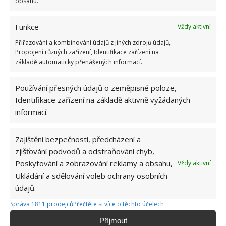
obsahu.
Funkce
Vždy aktivní
Přiřazování a kombinování údajů z jiných zdrojů údajů,
Propojení různých zařízení, Identifikace zařízení na
základě automaticky přenášených informací.
Používání přesných údajů o zeměpisné poloze,
Identifikace zařízení na základě aktivně vyžádaných
informací.
Zajištění bezpečnosti, předcházení a
zjišťování podvodů a odstraňování chyb,
Poskytování a zobrazování reklamy a obsahu,
Vždy aktivní
RECEPT
VEJCE
Ukládání a sdělování voleb ochrany osobních
údajů.
Správa 1811 prodejců
Přečtěte si více o těchto účelech
Jiří Kolář
Příjmout
Absolvent České zemědělské