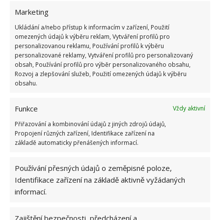
Marketing
Zvláště v případě velkých oken se výborně osvědčila
přítomnost záclon. Jen při jejich výběru a věšení
Ukládání a/nebo přístup k informacím v zařízení, Použití
omezených údajů k výběru reklam, Vytváření profilů pro
dejte pozor, abyste jimi nepřekáželi radiátorům.
personalizovanou reklamu, Používání profilů k výběru
Velká část tepla by jimi byla zachycena
a k
personalizované reklamy, Vytváření profilů pro personalizovaný
obsah, Používání profilů pro výběr personalizovaného obsahu,
vytopení celé místnosti byste nakonec spotřebovali
Rozvoj a zlepšování služeb, Použití omezených údajů k výběru
mnohem více energie. Další tepelnou bariéru, i když
obsahu.
méně účinnou, můžete vytvořit i truhlíky a květináči
na parapetech.
Funkce
Vždy aktivní
Přiřazování a kombinování údajů z jiných zdrojů údajů,
Zdroj:
Porady Interia
Propojení různých zařízení, Identifikace zařízení na
základě automaticky přenášených informací.
Používání přesných údajů o zeměpisné poloze,
Identifikace zařízení na základě aktivně vyžádaných
informací.
Zajištění bezpečnosti, předcházení a