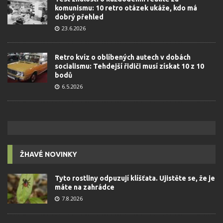
komunismu: 10 retro otázek ukáže, kdo má
dobrý přehled
23.6.2026
Retro kvíz o oblíbených autech v dobách
socialismu: Tehdejší řidiči musí získat 10 z 10
bodů
6.5.2026
ŽHAVÉ NOVINKY
Tyto rostliny odpuzují klíšťata. Ujistěte se, že je
máte na zahrádce
7.8.2026