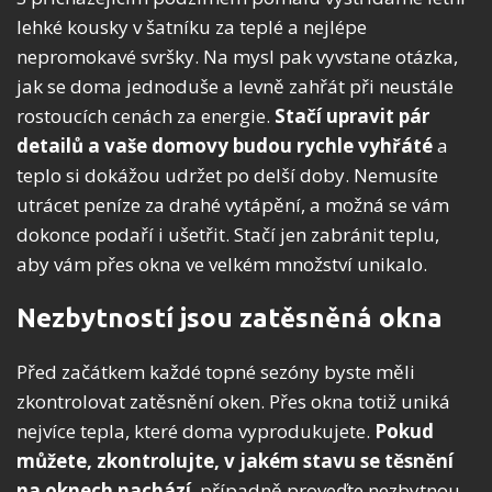
lehké kousky v šatníku za teplé a nejlépe
nepromokavé svršky. Na mysl pak vyvstane otázka,
jak se doma jednoduše a levně zahřát při neustále
rostoucích cenách za energie.
Stačí upravit pár
detailů a vaše domovy budou rychle vyhřáté
a
teplo si dokážou udržet po delší doby. Nemusíte
utrácet peníze za drahé vytápění, a možná se vám
dokonce podaří i ušetřit. Stačí jen zabránit teplu,
aby vám přes okna ve velkém množství unikalo.
Nezbytností jsou zatěsněná okna
Před začátkem každé topné sezóny byste měli
zkontrolovat zatěsnění oken. Přes okna totiž uniká
nejvíce tepla, které doma vyprodukujete.
Pokud
můžete, zkontrolujte, v jakém stavu se těsnění
na oknech nachází
, případně proveďte nezbytnou