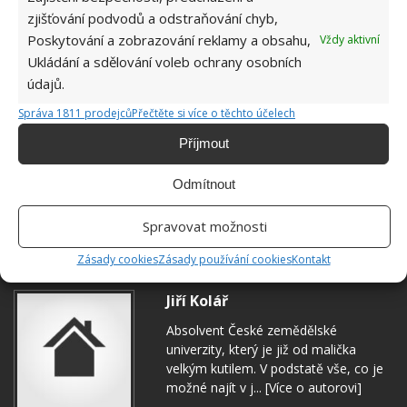
zjišťování podvodů a odstraňování chyb,
Poskytování a zobrazování reklamy a obsahu,
Vždy aktivní
Ukládání a sdělování voleb ochrany osobních
údajů.
Správa 1811 prodejců
Přečtěte si více o těchto účelech
Příjmout
Odmítnout
Spravovat možnosti
TEPLO
ZADRŽOVÁNÍ TEPLA
Zásady cookies
Zásady používání cookies
Kontakt
Jiří Kolář
Absolvent České zemědělské
univerzity, který je již od malička
velkým kutilem. V podstatě vše, co je
možné najít v j...
[Více o autorovi]