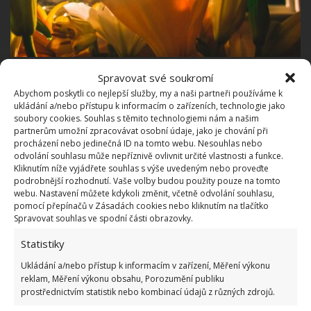
Fotografie: Piqsels
Spravovat své soukromí
Kdy zakrýt okna závěsem
Abychom poskytli co nejlepší služby, my a naši partneři používáme k
ukládání a/nebo přístupu k informacím o zařízeních, technologie jako
soubory cookies. Souhlas s těmito technologiemi nám a našim
Závěs před oknem obzvlášť využijete ve dnech, kdy je
partnerům umožní zpracovávat osobní údaje, jako je chování při
procházení nebo jedinečná ID na tomto webu. Nesouhlas nebo
venku šedo, mlhavo a vlhko, ve dnech, kdy je venku
odvolání souhlasu může nepříznivě ovlivnit určité vlastnosti a funkce.
silný déšť nebo sněžení.
Využijete je také při
Kliknutím níže vyjádřete souhlas s výše uvedeným nebo proveďte
podrobnější rozhodnutí. Vaše volby budou použity pouze na tomto
silném nárazovém větru
nebo když chcete okna
webu. Nastavení můžete kdykoli změnit, včetně odvolání souhlasu,
večer pořádně zastínit. Z venku se k vám dostane
pomocí přepínačů v Zásadách cookies nebo kliknutím na tlačítko
Spravovat souhlas ve spodní části obrazovky.
minimum pouličního osvětlení a ještě vám bude
doma tepleji.
Statistiky
Ukládání a/nebo přístup k informacím v zařízení, Měření výkonu
Na co nezapomenout, abyste doma
reklam, Měření výkonu obsahu, Porozumění publiku
prostřednictvím statistik nebo kombinací údajů z různých zdrojů.
měli co nejvíc tepla