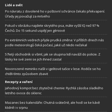
Lidé a svět
Po návratu z dovolené ho v poštovní schránce čekalo překvapení.
Úřady jej považují za mrtvého
Pokud v obrázku najdete skrytého psa, máte vyšší IQ než 97 %
Čechů. Do 15 sekund uspějí jen géniové
Po extrémních vedrech přijde prudká změna: V příštích dnech nás
podle meteorologů čeká počasí, jaké už nikdo nečekal
57letý obchodník si všiml, jak se skupina lidí naváží do policie. Z
lásky ke své zemi se jich ihned zastal
Novorozené miminko našli v igelitové tašce v lese. Rodiče se ho
chtěli tímto způsobem zbavit
Recepty a vaření
Jahodový kompot bez zbytečné chemie: Rychlá zásoba sladkého
letního ovoce do sklenic
Mazanec bez kalendáře: Chutná svátečně, ale hodí se ke kávě
klidně i v srpnu