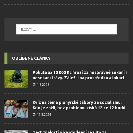
OBLÍBENÉ ČLÁNKY
Pokuta až 10 000 Kč hrozí za nesprávné sekání i
nesekání trávy. Záleží i na prostředku a lokaci
1.6.2026
Kvíz na téma pionýrské tábory za socialismu:
Kdo je zažil, bez problému získá 12 ze 12 bodů
12.5.2026
Test znalostí o každodenní realitě za