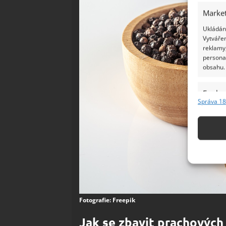
Market
Ukládání
Vytvářen
reklamy,
persona
obsahu.
Funkc
Správa 18
Přiřazov
Identifi
Použív
základ
Zajišt
odstra
Fotografie: Freepik
Ukládá
Jak se zbavit prachových