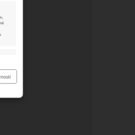
m,
ané
u
y aktivní
nosti
y aktivní