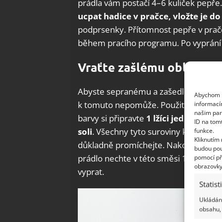
prádla vám postačí 4–6 kuliček pepře.
ucpat hadice v pračce, vložte je do
podprsenky. Přítomnost pepře v pračc
během pracího programu. Po vyprání 
Vraťte zašlému oblečení 
Abyste sepranému a zašedlému oblečen
Abychom p
k tomuto nepomůže. Použití pepře se 
informací
našim par
barvy si připravte
1 lžíci jedlé sody,
ID na tom
soli
. Všechny tyto suroviny kromě pra
funkce.
Kliknutím
důkladně promíchejte. Nakonec přidej
budou pou
prádlo nechte v této směsi 15–30 mi
pomocí př
obrazovky
vyprat.
Statist
Ukládání
obsahu, 