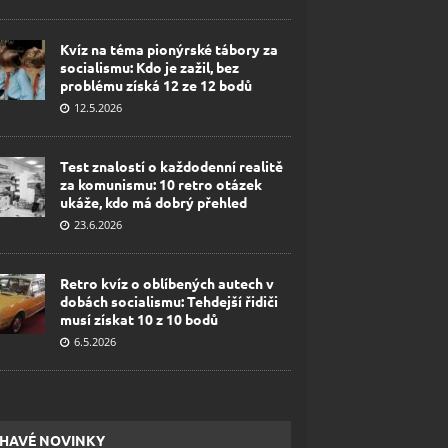
Kvíz na téma pionýrské tábory za
socialismu: Kdo je zažil, bez
problému získá 12 ze 12 bodů
12.5.2026
Test znalostí o každodenní realitě
za komunismu: 10 retro otázek
ukáže, kdo má dobrý přehled
23.6.2026
Retro kvíz o oblíbených autech v
dobách socialismu: Tehdejší řidiči
musí získat 10 z 10 bodů
6.5.2026
HAVÉ NOVINKY