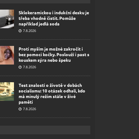
Sklokeramickou i indukční desku je
třeba vhodně čistit. Pomůže
například jedlá soda
7.8.2026
Proti myším je možné zakročit i
bez pomoci kočky. Poslouží i past s
kouskem sýra nebo špeku
7.8.2026
Test znalostí o životě v dobách
socialismu: 10 otázek odhalí, kdo
má minulý režim stále v živé
paměti
7.8.2026