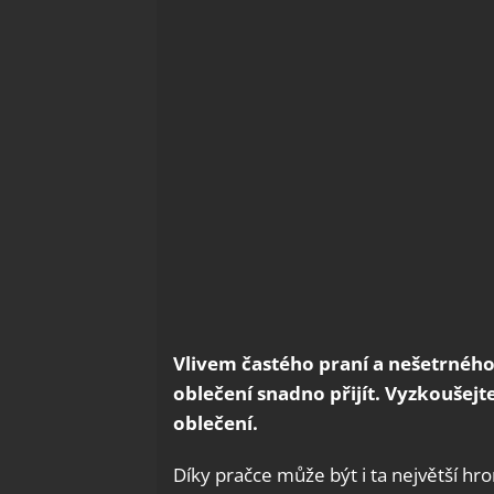
Vlivem častého praní a nešetrného
oblečení snadno přijít. Vyzkoušejt
oblečení.
Díky pračce může být i ta největší h