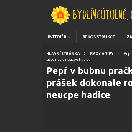
INTERIÉR
REKONSTRUKCE
Z
HLAVNÍ STRÁNKA
RADY A TIPY
Pepř
síťce navíc neucpe hadice
Pepř v bubnu pračky
prášek dokonale roz
neucpe hadice