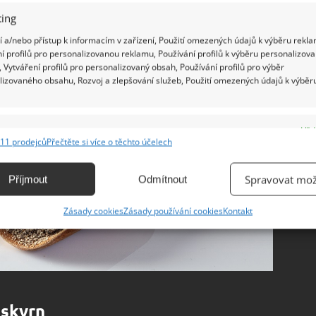
ing
 a/nebo přístup k informacím v zařízení, Použití omezených údajů k výběru rekla
í profilů pro personalizovanou reklamu, Používání profilů k výběru personalizov
 Vytváření profilů pro personalizovaný obsah, Používání profilů pro výběr
lizovaného obsahu, Rozvoj a zlepšování služeb, Použití omezených údajů k výběr
e
Vžd
11 prodejců
Přečtěte si více o těchto účelech
ání a kombinování údajů z jiných zdrojů údajů, Propojení různých zařízení,
kace zařízení na základě automaticky přenášených informací.
Spravovat mož
Příjmout
Odmítnout
ání přesných údajů o zeměpisné poloze, Identifikace zařízení na
Zásady cookies
Zásady používání cookies
Kontakt
ě aktivně vyžádaných informací.
ění bezpečnosti, předcházení a zjišťování podvodů a
ňování chyb, Poskytování a zobrazování reklamy a obsahu,
Vžd
ní a sdělování voleb ochrany osobních údajů.
 skvrn