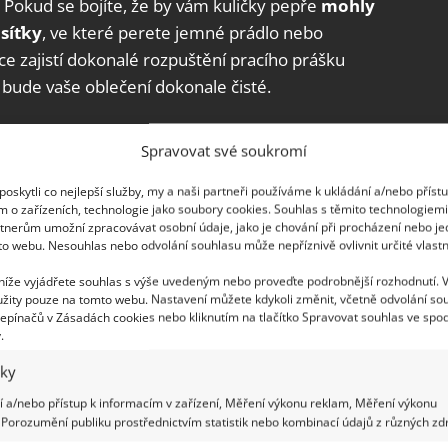
 Pokud se bojíte, že by vám kuličky pepře
mohly
 síťky
, ve které perete jemné prádlo nebo
e zajistí dokonalé rozpuštění pracího prášku
bude vaše oblečení dokonale čisté.
jeho původní bělost
Spravovat své soukromí
í navrátili původní zářivě bílou barvu, pepř vám
oskytli co nejlepší služby, my a naši partneři používáme k ukládání a/nebo příst
skvěle hodí na tmavé prádlo. Pro obnovu bílé
m o zařízeních, technologie jako soubory cookies. Souhlas s těmito technologiem
tnerům umožní zpracovávat osobní údaje, jako je chování při procházení nebo j
 1 lžíci tekutého pracího prostředku a 2 lžíce
to webu. Nesouhlas nebo odvolání souhlasu může nepříznivě ovlivnit určité vlastn
cího gelu přimíchejte do kyblíku s horkou vodou a
 níže vyjádřete souhlas s výše uvedeným nebo proveďte podrobnější rozhodnutí. 
te prací gel a opět promíchejte. Poškozené
žity pouze na tomto webu. Nastavení můžete kdykoli změnit, včetně odvolání so
nut odmočit, nakonec propláchněte vodou a dejte
epínačů v Zásadách cookies nebo kliknutím na tlačítko Spravovat souhlas ve spod
.
iky
 a/nebo přístup k informacím v zařízení, Měření výkonu reklam, Měření výkonu
Porozumění publiku prostřednictvím statistik nebo kombinací údajů z různých zdr