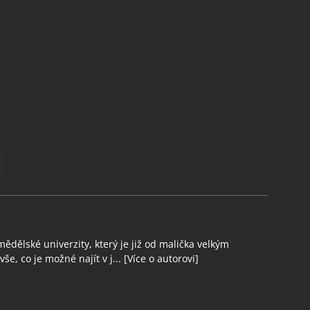
ědělské univerzity, který je již od malička velkým
še, co je možné najít v j...
[Více o autorovi]