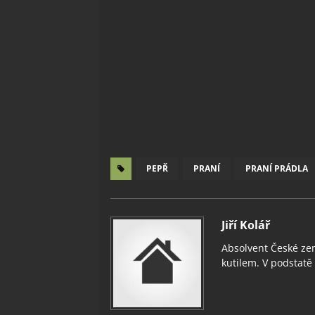
PEPŘ
PRANÍ
PRANÍ PRÁDLA
Jiří Kolář
Absolvent České zem
kutilem. V podstatě v