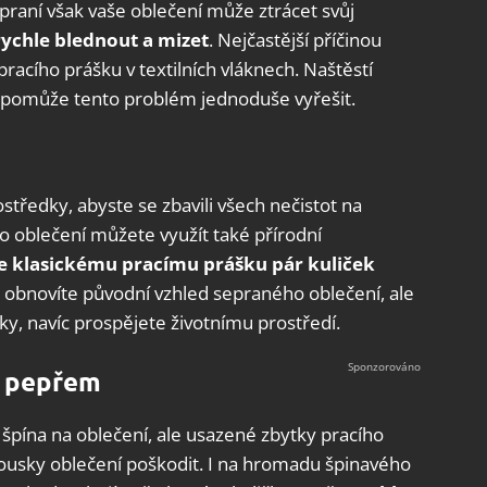
 praní však vaše oblečení může ztrácet svůj
ychle blednout a mizet
. Nejčastější příčinou
 pracího prášku v textilních vláknech. Naštěstí
ám pomůže tento problém jednoduše vyřešit.
tředky, abyste se zbavili všech nečistot na
o oblečení můžete využít také přírodní
e klasickému pracímu prášku pár kuliček
n obnovíte původní vzhled sepraného oblečení, ale
ky, navíc prospějete životnímu prostředí.
s pepřem
pína na oblečení, ale usazené zbytky pracího
ousky oblečení poškodit. I na hromadu špinavého