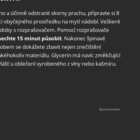
 a účinně odstranit skvrny prachu, připravte si 8
 lžíci obyčejného prostředku na mytí nádobí. Veškeré
 nádoby s rozprašovačem. Pomocí rozprašovače
nechte 15 minut působit
. Nakonec špinavé
sobem se dokážete zbavit nejen znečištění
kéhokoliv materiálu. Glycerin má navíc změkčující
vlášť u oblečení vyrobeného z vlny nebo kašmíru.