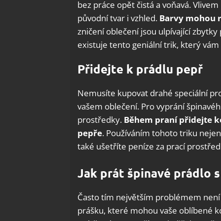
bez práce opět čistá a voňavá. Vlivem
původní tvar i vzhled.
Barvy mohou r
zničení oblečení jsou ulpívající zbytky
existuje tento geniální trik, který v
Přidejte k prádlu pepř
Nemusíte kupovat drahé speciální pros
vašem oblečení. Pro vyprání špinavéh
prostředky.
Během praní přidejte k
pepře
. Používáním tohoto triku neje
také ušetříte peníze za prací prostřed
Jak prát špinavé prádlo 
Často tím největším problémem není š
prášku, které mohou vaše oblíbené k