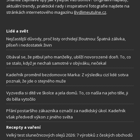
aktuální trendy, praktické rady i inspirativní fotografie najdete na
stránkách internetového magazínu
Bydlimeutulne.cz
.
Lidé a svět
Nejčastější důvody, proč listy orchidejí žloutnou: Špatná zálivka,
plíseň i nedostatek živin
Obával se, že pitbul jeho manželky, ublíží novorozené dceři. To, co
se stalo, když je nechali samotné v obýváku, nečekal
Kadeřník proměnil bezdomovce Marka: Z výsledku cizí lidé sotva
poznali, že jde o stejného muže
Vyzvedla si dítě ve školce a jela domů. To, co našla na jeho těle, ji
do běla vytočilo
Přání postaršího zákazníka označil za nadlidský úkol. Kadeřník
však předvedl výkon z jiného světa
Recepty a vaření
Velký test slunečnicových olejů 2026: 7 výrobků z českých obchodů