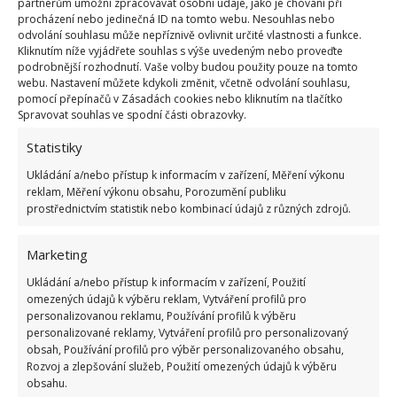
partnerům umožní zpracovávat osobní údaje, jako je chování při
vlhkost vzduchu
procházení nebo jedinečná ID na tomto webu. Nesouhlas nebo
odvolání souhlasu může nepříznivě ovlivnit určité vlastnosti a funkce.
Kliknutím níže vyjádřete souhlas s výše uvedeným nebo proveďte
podrobnější rozhodnutí. Vaše volby budou použity pouze na tomto
I přestože jde o nucenou výměnu, která vyžaduje
webu. Nastavení můžete kdykoli změnit, včetně odvolání souhlasu,
investici, dívejte se na celou věc pozitivně. Nový kotel
pomocí přepínačů v Zásadách cookies nebo kliknutím na tlačítko
Spravovat souhlas ve spodní části obrazovky.
bude efektivnější, čímž za topení ušetříte. Odborníci
se shodují na tom, že
kotle prvních dvou emisních
Statistiky
tříd dosahují účinnosti asi jen 70 %
. Moderní kotle
Ukládání a/nebo přístup k informacím v zařízení, Měření výkonu
jsou také technologicky řešené tak, aby
reklam, Měření výkonu obsahu, Porozumění publiku
prostřednictvím statistik nebo kombinací údajů z různých zdrojů.
nevyžadovaly téměř žádnou vaši pozornost, ani co se
týče přikládání. Budete tak mít nohy nahoře, a ještě
Marketing
k tomu v teple.
Ukládání a/nebo přístup k informacím v zařízení, Použití
omezených údajů k výběru reklam, Vytváření profilů pro
personalizovanou reklamu, Používání profilů k výběru
personalizované reklamy, Vytváření profilů pro personalizovaný
obsah, Používání profilů pro výběr personalizovaného obsahu,
Rozvoj a zlepšování služeb, Použití omezených údajů k výběru
obsahu.