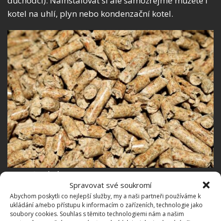
důchodci). Nainstalovat si ale samozřejmě můžete i
kotel na uhlí, plyn nebo kondenzační kotel.
Fotografie: Pixabay
Spravovat své soukromí
Abychom poskytli co nejlepší služby, my a naši partneři používáme k
Účinné vytápění domácnosti za
ukládání a/nebo přístupu k informacím o zařízeních, technologie jako
nižší náklady. Peníze ušetří i
soubory cookies. Souhlas s těmito technologiemi nám a našim
správné větrání a optimální