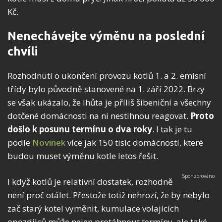
Kč.
Nenechávejte výměnu na poslední
chvíli
Rozhodnutí o ukončení provozu kotlů 1. a 2. emisní
třídy bylo původně stanovené na 1. září 2022. Brzy
se však ukázalo, že lhůta je příliš šibeniční a všechny
dotčené domácnosti na ni nestihnou reagovat.
Proto
došlo k posunu termínu o dva roky
. I tak je tu
podle
Novinek
více jak 150 tisíc domácností, které
budou muset výměnu kotle letos řešit.
I když kotlů je relativní dostatek, rozhodně
není proč otálet. Přestože totiž nehrozí, že by nebylo
zač starý kotel vyměnit, kumulace volajících
opozdilců může nejen protáhnout termíny, ale také