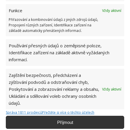
Funkce
Vždy aktivní
Přiřazování a kombinování údajů z jiných zdrojů údajů,
Propojení různých zařízení, Identifikace zařízení na
základě automaticky přenášených informací.
Používání přesných údajů o zeměpisné poloze,
Identifikace zařízení na základě aktivně vyžádaných
informací.
Zajištění bezpečnosti, předcházení a
zjišťování podvodů a odstraňování chyb,
EKOLOGIE
KOTEL
TOPENÍ
Poskytování a zobrazování reklamy a obsahu,
Vždy aktivní
Ukládání a sdělování voleb ochrany osobních
údajů.
Jiří Kolář
Správa 1811 prodejců
Přečtěte si více o těchto účelech
Absolvent České zemědělské
univerzity, který je již od malička
Příjmout
velkým kutilem. V podstatě vše, co je