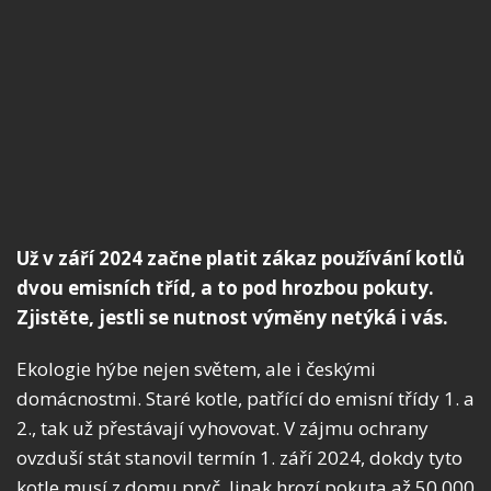
Už v září 2024 začne platit zákaz používání kotlů
dvou emisních tříd, a to pod hrozbou pokuty.
Zjistěte, jestli se nutnost výměny netýká i vás.
Ekologie hýbe nejen světem, ale i českými
domácnostmi. Staré kotle, patřící do emisní třídy 1. a
2., tak už přestávají vyhovovat. V zájmu ochrany
ovzduší stát stanovil termín 1. září 2024, dokdy tyto
kotle musí z domu pryč. Jinak hrozí pokuta až 50 000