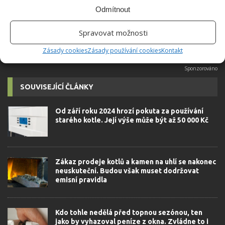
možné najít v j...
[Více o autorovi]
Odmítnout
Spravovat možnosti
Zásady cookies
Zásady používání cookies
Kontakt
SOUVISEJÍCÍ ČLÁNKY
Od září roku 2024 hrozí pokuta za používání
starého kotle. Její výše může být až 50 000 Kč
Zákaz prodeje kotlů a kamen na uhlí se nakonec
neuskuteční. Budou však muset dodržovat
emisní pravidla
Kdo tohle nedělá před topnou sezónou, ten
jako by vyhazoval peníze z okna. Zvládne to i