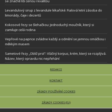
se značně liší cenou i kvalitou
Levandulový sirup z levandule lékařské: Fialová letní zásoba do
limonády, čaje i dezertů
Kokosové řezy se šlehačkou: Jednoduchý moučník, který si
zamiluje celá rodina
Vepřové na paprice zvládne každý a odmění se jemnou omáčkou i
měkkým masem
Sametové řezy „Obliž prst”: Vláčný korpus, krém, který se rozplývá.
Název, který opravdu nic nepřehání
REDAKCE
KONTAKT
ZÁSADY POUŽÍVÁNÍ COOKIES
ZÁSADY COOKIES (EU)