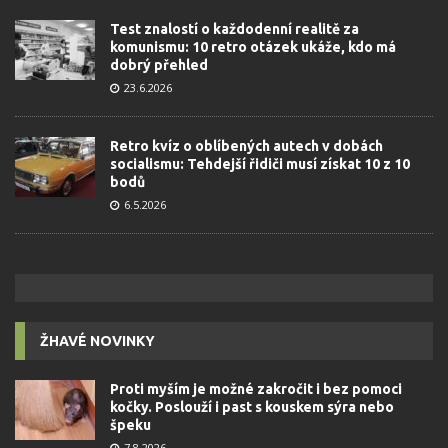
Test znalostí o každodenní realitě za
komunismu: 10 retro otázek ukáže, kdo má
dobrý přehled
23.6.2026
Retro kvíz o oblíbených autech v dobách
socialismu: Tehdejší řidiči musí získat 10 z 10
bodů
6.5.2026
ŽHAVÉ NOVINKY
Proti myším je možné zakročit i bez pomoci
kočky. Poslouží i past s kouskem sýra nebo
špeku
7.8.2026