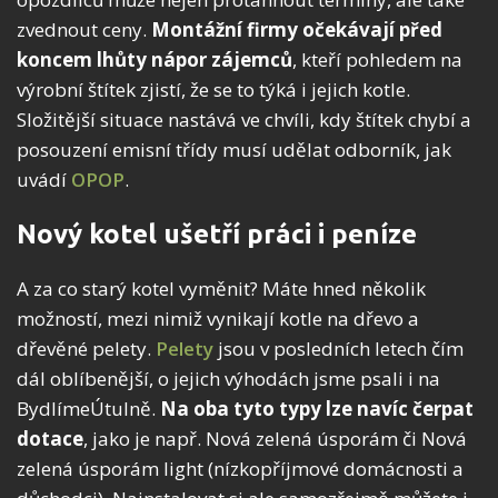
zvednout ceny.
Montážní firmy očekávají před
koncem lhůty nápor zájemců
, kteří pohledem na
výrobní štítek zjistí, že se to týká i jejich kotle.
Složitější situace nastává ve chvíli, kdy štítek chybí a
posouzení emisní třídy musí udělat odborník, jak
uvádí
OPOP
.
Nový kotel ušetří práci i peníze
A za co starý kotel vyměnit? Máte hned několik
možností, mezi nimiž vynikají kotle na dřevo a
dřevěné pelety.
Pelety
jsou v posledních letech čím
dál oblíbenější, o jejich výhodách jsme psali i na
BydlímeÚtulně.
Na oba tyto typy lze navíc čerpat
dotace
, jako je např. Nová zelená úsporám či Nová
zelená úsporám light (nízkopříjmové domácnosti a