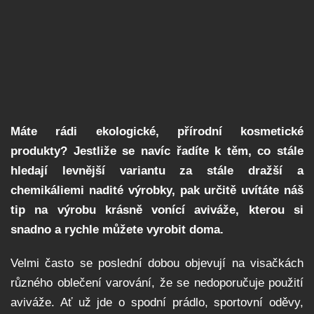
Máte rádi ekologické, přírodní kosmetické
produkty? Jestliže se navíc řadíte k těm, co stále
hledají levnější variantu za stále dražší a
chemikáliemi nadité výrobky, pak určitě uvítáte náš
tip na výrobu krásně vonící aviváže, kterou si
snadno a rychle můžete vyrobit doma.
Velmi často se poslední dobou objevují na visačkách
různého oblečení varování, že se nedoporučuje použití
aviváže. Ať už jde o spodní prádlo, sportovní oděvy,