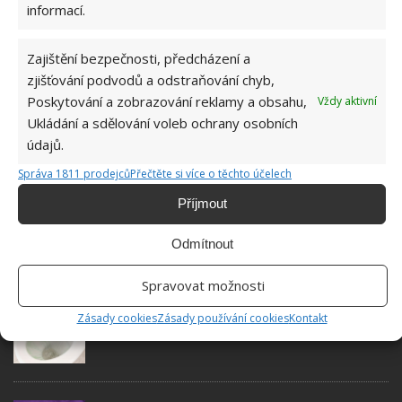
informací.
AVIVÁŽ
ESENCIÁLNÍ OLEJ
OCET
PRÁDLO
Zajištění bezpečnosti, předcházení a
zjišťování podvodů a odstraňování chyb,
VŮNĚ
Poskytování a zobrazování reklamy a obsahu,
Vždy aktivní
Ukládání a sdělování voleb ochrany osobních
údajů.
Správa 1811 prodejců
Přečtěte si více o těchto účelech
SOUVISEJÍCÍ ČLÁNKY
Příjmout
Sušíte prádlo v zimě venku? Skvělý způsobu
sušení mrazem můžete využít i v domácnosti
Odmítnout
Spravovat možnosti
Zásady cookies
Zásady používání cookies
Kontakt
Zářivě čistá toaleta díky domácím pomocníkům:
Poslouží i jedlá soda a ocet