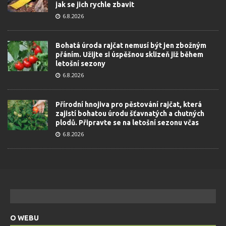
jak se jich rychle zbavit
6.8.2026
Bohatá úroda rajčat nemusí být jen zbožným
přáním. Užijte si úspěšnou sklizeň již během
letošní sezony
6.8.2026
Přírodní hnojiva pro pěstování rajčat, která
zajistí bohatou úrodu šťavnatých a chutných
plodů. Připravte se na letošní sezonu včas
6.8.2026
O WEBU