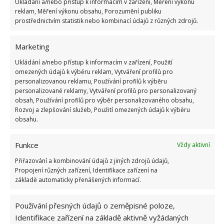
Ukládání a/nebo přístup k informacím v zařízení, Měření výkonu
reklam, Měření výkonu obsahu, Porozumění publiku
navíc čistí pračku.
prostřednictvím statistik nebo kombinací údajů z různých zdrojů.
Obrázky: silkmagik, healthstartsinthekitchen
Marketing
Ukládání a/nebo přístup k informacím v zařízení, Použití
omezených údajů k výběru reklam, Vytváření profilů pro
personalizovanou reklamu, Používání profilů k výběru
personalizované reklamy, Vytváření profilů pro personalizovaný
obsah, Používání profilů pro výběr personalizovaného obsahu,
Rozvoj a zlepšování služeb, Použití omezených údajů k výběru
obsahu.
Funkce
Vždy aktivní
Přiřazování a kombinování údajů z jiných zdrojů údajů,
Propojení různých zařízení, Identifikace zařízení na
základě automaticky přenášených informací.
Používání přesných údajů o zeměpisné poloze,
Identifikace zařízení na základě aktivně vyžádaných