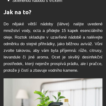
Skleněnou nádobu s víčkem
Jak na to?
Do nějaké větší nádoby (láhve) nalijte uvedené
množství vody, octa a přidejte 15 kapek esenciálního
oleje. Roztok skladujte v uzavřené nádobě a nalévejte
odměrku do stejné přihrádky, jako běžnou aviváž. Vůni
zvolte takovou, aby vám byla příjemná: růže, citrusy,
levandule či jiné aroma. Ocet je skvělý desinfekční
prostředek, který nejenže prospívá prádlu, ale i pračce,
protože ji čistí a zbavuje vodního kamene.