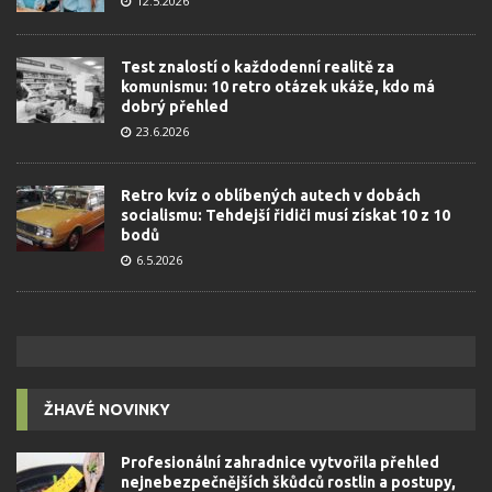
12.5.2026
Test znalostí o každodenní realitě za
komunismu: 10 retro otázek ukáže, kdo má
dobrý přehled
23.6.2026
Retro kvíz o oblíbených autech v dobách
socialismu: Tehdejší řidiči musí získat 10 z 10
bodů
6.5.2026
ŽHAVÉ NOVINKY
Profesionální zahradnice vytvořila přehled
nejnebezpečnějších škůdců rostlin a postupy,