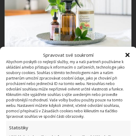
Spravovat své soukromí
3 funkce běžné aviváže
Abychom poskytli co nejlepší služby, my a naši partneři používáme k
ukládání a/nebo přístupu k informacím o zařízeních, technologie jako
soubory cookies. Souhlas s těmito technologiemi nám a našim
Změkčí prádlo
partnerům umožní zpracovávat osobní údaje, jako je chování při
procházení nebo jedinečná ID na tomto webu. Nesouhlas nebo
odvolání souhlasu může nepříznivě ovlivnit určité vlastnosti a funkce.
Zamezí elektrostatickému nabití
Kliknutím níže vyjádřete souhlas s výše uvedeným nebo proveďte
podrobnější rozhodnutí. Vaše volby budou použity pouze na tomto
Provoní prádlo
webu. Nastavení můžete kdykoli změnit, včetně odvolání souhlasu,
pomocí přepínačů v Zásadách cookies nebo kliknutím na tlačítko
Spravovat souhlas ve spodní části obrazovky.
Bohužel koktejl chemických látek nemusí svědčit ani
Statistiky
vaší pokožce, prádlu, ani pračce. Domácí aviváž
nedráždí pokožku, rovněž prádlo provoní, změkčí a