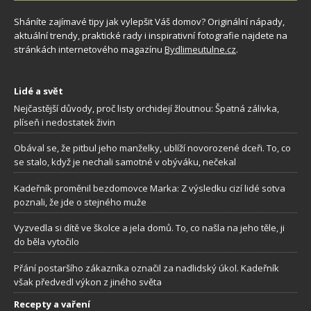
Sháníte zajímavé tipy jak vylepšit Váš domov? Originální nápady,
aktuální trendy, praktické rady i inspirativní fotografie najdete na
stránkách internetového magazínu
Bydlimeutulne.cz
.
Lidé a svět
Nejčastější důvody, proč listy orchidejí žloutnou: Špatná zálivka,
plíseň i nedostatek živin
Obával se, že pitbul jeho manželky, ublíží novorozené dceři. To, co
se stalo, když je nechali samotné v obýváku, nečekal
Kadeřník proměnil bezdomovce Marka: Z výsledku cizí lidé sotva
poznali, že jde o stejného muže
Vyzvedla si dítě ve školce a jela domů. To, co našla na jeho těle, ji
do běla vytočilo
Přání postaršího zákazníka označil za nadlidský úkol. Kadeřník
však předvedl výkon z jiného světa
Recepty a vaření