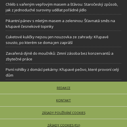
Chléb s vařeným vepřovým masem a šťávou: Staročeský způsob,
jak z jednoduché suroviny udělat pořádné jídlo
Pikantní pánev s mletým masem a zeleninou: Šťavnatá směs na
křupavé česnekové topinky
Cuketové kuličky nejsou jen nouzovka ze zahrady: Křupavé
sousto, po kterém se doma jen zapráší
Zavařená dýně do moučníků: Zimní zásoba bez konzervantů a
zbytečné práce
Pivní rohlíky z domácí pekárny: Křupavé pečivo, které provoní celý
dům
REDAKCE
KONTAKT
ZÁSADY POUŽÍVÁNÍ COOKIES
ZÁSADY COOKIES (EU)