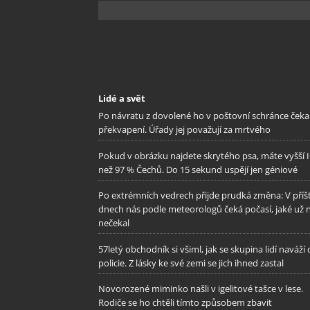
Lidé a svět
Po návratu z dovolené ho v poštovní schránce čeka
překvapení. Úřady jej považují za mrtvého
Pokud v obrázku najdete skrytého psa, máte vyšší 
než 97 % Čechů. Do 15 sekund uspějí jen géniové
Po extrémních vedrech přijde prudká změna: V příš
dnech nás podle meteorologů čeká počasí, jaké už 
nečekal
57letý obchodník si všiml, jak se skupina lidí naváží
policie. Z lásky ke své zemi se jich ihned zastal
Novorozené miminko našli v igelitové tašce v lese.
Rodiče se ho chtěli tímto způsobem zbavit