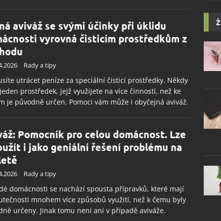
Ž
ná aviváž se svými účinky při úklidu
ácnosti vyrovná čisticím prostředkům z
hodu
4.2026
Rady a tipy
íte utrácet peníze za speciální čisticí prostředky. Někdy
 jeden prostředek, jejž využijete na více činností, než ke
m je původně určen. Pomoci vám může i obyčejná aviváž.
váž: Pomocník pro celou domácnost. Lze
použít i jako geniální řešení problému na
letě
4.2026
Rady a tipy
dé domácnosti se nachází spousta přípravků, které mají
utečnosti mnohem více způsobů využití, než k čemu byly
ně určeny. Jinak tomu není ani v případě aviváže.