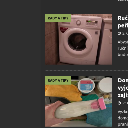
Ruč
RADY A TIPY
peř
3.7
Abyst
ruční
budo
Dom
RADY A TIPY
vyj
zaj
25.
Vyzko
doma 
praní