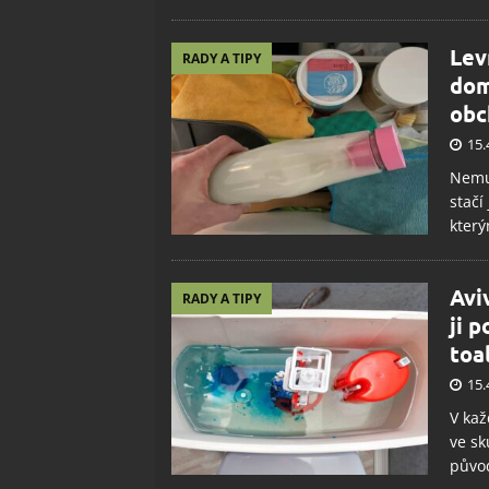
Lev
RADY A TIPY
dom
obc
15.
Nemus
stačí
který
Avi
RADY A TIPY
ji 
toa
15.
V kaž
ve sk
původ