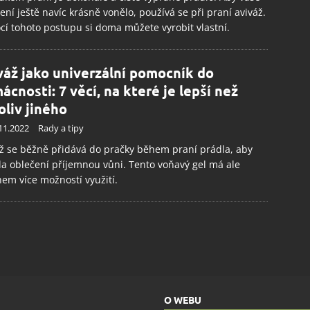
ení ještě navíc krásně vonělo, používá se při praní aviváž.
í tohoto postupu si doma můžete vyrobit vlastní.
váž jako univerzální pomocník do
ácnosti: 7 věcí, na které je lepší než
oliv jiného
11.2022
Rady a tipy
ž se běžně přidává do pračky během praní prádla, aby
a oblečení příjemnou vůni. Tento voňavý gel má ale
m více možností využití.
O WEBU