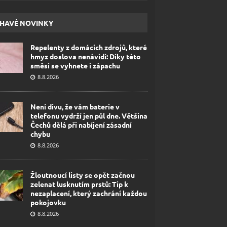
HAVÉ NOVINKY
Repelenty z domácích zdrojů, které
hmyz doslova nenávidí: Díky této
směsi se vyhnete i zápachu
8.8.2026
Není divu, že vám baterie v
telefonu vydrží jen půl dne. Většina
Čechů dělá při nabíjení zásadní
chybu
8.8.2026
Žloutnoucí listy se opět začnou
zelenat lusknutím prstů: Tip k
nezaplacení, který zachrání každou
pokojovku
8.8.2026