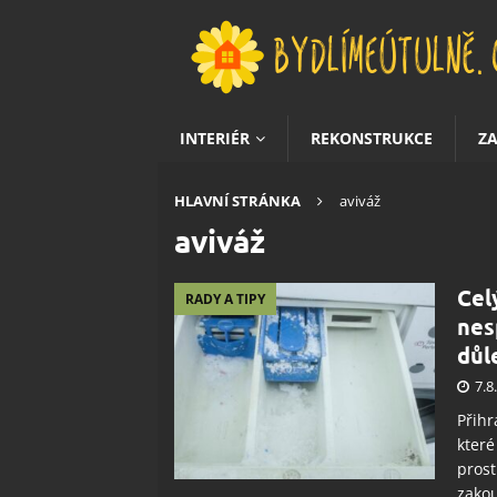
INTERIÉR
REKONSTRUKCE
Z
HLAVNÍ STRÁNKA
aviváž
aviváž
Cel
RADY A TIPY
nes
důl
7.8
Přihr
které
prost
zakou