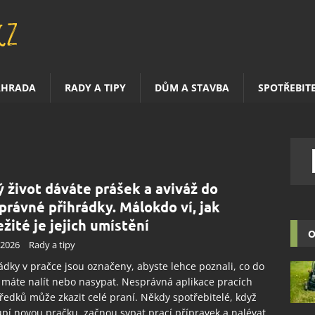
AHRADA
RADY A TIPY
DŮM A STAVBA
SPOTŘEBIT
ý život dáváte prášek a aviváž do
právné přihrádky. Málokdo ví, jak
ežité je jejich umístění
O
.2026
Rady a tipy
ádky v pračce jsou označeny, abyste lehce poznali, co do
 máte nalít nebo nasypat. Nesprávná aplikace pracích
ředků může zkazit celé praní. Někdy spotřebitelé, když
pí novou pračku, začnou sypat prací přípravek a nalévat