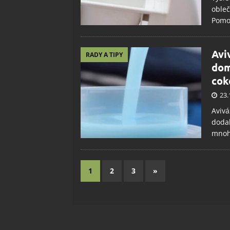
obleč
Pomoc
Avi
RADY A TIPY
dom
cok
23.
Avivá
dodal
mnohe
1
2
3
»