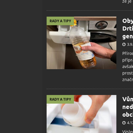
že je
Oby
RADY A TIPY
Drt
gen
3.9
Příro
přípr
avšak
prost
značn
Vůn
RADY A TIPY
ned
obc
4.1
Výsle