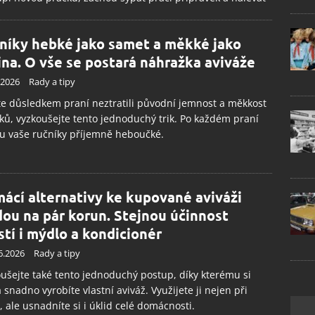
níky hebké jako samet a měkké jako
ina. O vše se postará náhražka aviváže
.2026
Rady a tipy
e důsledkem praní neztratili původní jemnost a měkkost
ků, vyzkoušejte tento jednoduchý trik. Po každém praní
u vaše ručníky příjemně heboučké.
ácí alternativy ke kupované aviváži
dou na pár korun. Stejnou účinnost
istí i mýdlo a kondicionér
6.2026
Rady a tipy
ušejte také tento jednoduchý postup, díky kterému si
snadno vyrobíte vlastní aviváž. Využijete ji nejen při
, ale usnadníte si i úklid celé domácnosti.