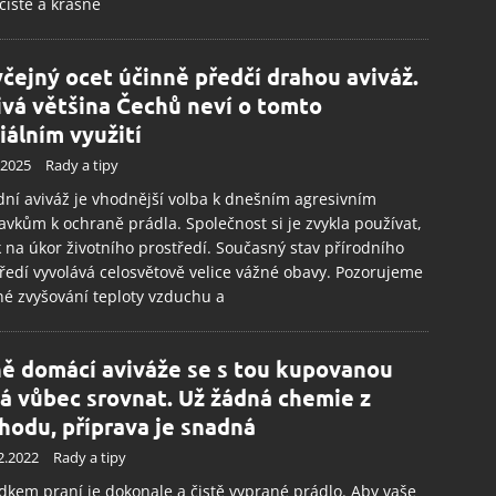
 čisté a krásně
čejný ocet účinně předčí drahou aviváž.
ivá většina Čechů neví o tomto
iálním využití
.2025
Rady a tipy
dní aviváž je vhodnější volba k dnešním agresivním
avkům k ochraně prádla. Společnost si je zvykla používat,
 na úkor životního prostředí. Současný stav přírodního
ředí vyvolává celosvětově velice vážné obavy. Pozorujeme
é zvyšování teploty vzduchu a
ě domácí aviváže se s tou kupovanou
á vůbec srovnat. Už žádná chemie z
hodu, příprava je snadná
2.2022
Rady a tipy
dkem praní je dokonale a čistě vyprané prádlo. Aby vaše