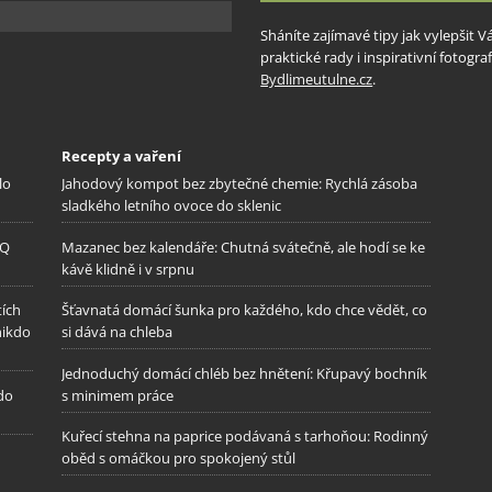
Sháníte zajímavé tipy jak vylepšit 
praktické rady i inspirativní fotog
Bydlimeutulne.cz
.
Recepty a vaření
lo
Jahodový kompot bez zbytečné chemie: Rychlá zásoba
sladkého letního ovoce do sklenic
IQ
Mazanec bez kalendáře: Chutná svátečně, ale hodí se ke
kávě klidně i v srpnu
tích
Šťavnatá domácí šunka pro každého, kdo chce vědět, co
nikdo
si dává na chleba
Jednoduchý domácí chléb bez hnětení: Křupavý bochník
 do
s minimem práce
Kuřecí stehna na paprice podávaná s tarhoňou: Rodinný
oběd s omáčkou pro spokojený stůl