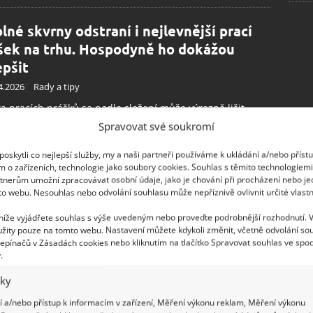
lné skvrny odstraní i nejlevnější prací
šek na trhu. Hospodyně ho dokážou
epšit
4.2026
Rady a tipy
ta pracích prášků se podle složení může výrazně lišit.
ce to pak poznáte na čistotě vypraného prádla. S tímto
Spravovat své soukromí
m jednoduše vyperete i ty nejodolnější skvrny.
oskytli co nejlepší služby, my a naši partneři používáme k ukládání a/nebo příst
m o zařízeních, technologie jako soubory cookies. Souhlas s těmito technologiem
tnerům umožní zpracovávat osobní údaje, jako je chování při procházení nebo j
váž už zásadně nekupuji. Šetřím tisíce
to webu. Nesouhlas nebo odvolání souhlasu může nepříznivě ovlivnit určité vlastn
un díky této domácí přírodní alternativě
 níže vyjádřete souhlas s výše uvedeným nebo proveďte podrobnější rozhodnutí. 
.2026
Rady a tipy
žity pouze na tomto webu. Nastavení můžete kdykoli změnit, včetně odvolání so
epínačů v Zásadách cookies nebo kliknutím na tlačítko Spravovat souhlas ve spod
í aviváž je vhodnější alternativou ke komerčním
.
ředkům. Lepší jsou snad jen aviváže hypoalergenní a ty
zi rostlinných látek. Jsou ale drahé. Běžné aviváže
iky
ují řadu škodlivých látek. Jak se jich při výběru vyvarovat?
 a/nebo přístup k informacím v zařízení, Měření výkonu reklam, Měření výkonu