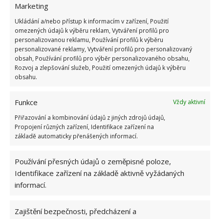
Marketing
Zdroje:
Deccoria
,
IReceptář
,
TheSpruce
Ukládání a/nebo přístup k informacím v zařízení, Použití
omezených údajů k výběru reklam, Vytváření profilů pro
personalizovanou reklamu, Používání profilů k výběru
personalizované reklamy, Vytváření profilů pro personalizovaný
obsah, Používání profilů pro výběr personalizovaného obsahu,
Rozvoj a zlepšování služeb, Použití omezených údajů k výběru
obsahu.
Funkce
Vždy aktivní
Přiřazování a kombinování údajů z jiných zdrojů údajů,
Propojení různých zařízení, Identifikace zařízení na
základě automaticky přenášených informací.
Používání přesných údajů o zeměpisné poloze,
Identifikace zařízení na základě aktivně vyžádaných
informací.
Zajištění bezpečnosti, předcházení a