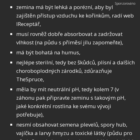
zemina má být lehká a porézní, aby byl
zajištěn přístup vzduchu ke kořínkům, radí web
IReceptář,
musí rovněž dobře absorbovat a zadržovat
vlhkost (na půdu s příměsí jílu zapomeňte),
má být bohatá na humus,
nejlépe sterilní, tedy bez škůdců, plísní a dalších
choroboplodných zárodků, zdůrazňuje
TheSpruce,
měla by mít neutrální pH, tedy kolem 7 (v
záhonu pak připravte zeminu s takovým pH,
jaké konkrétní rostlina ke svému vývoji
potřebuje),
nesmí obsahovat semena plevelů, spory hub,
vajíčka a larvy hmyzu a toxické látky (půdu pro