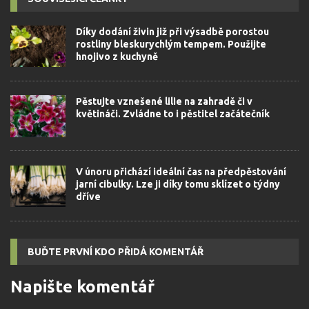
Díky dodání živin již při výsadbě porostou
rostliny bleskurychlým tempem. Použijte
hnojivo z kuchyně
Pěstujte vznešené lilie na zahradě či v
květináči. Zvládne to i pěstitel začátečník
V únoru přichází ideální čas na předpěstování
jarní cibulky. Lze ji díky tomu sklízet o týdny
dříve
BUĎTE PRVNÍ KDO PŘIDÁ KOMENTÁŘ
Napište komentář