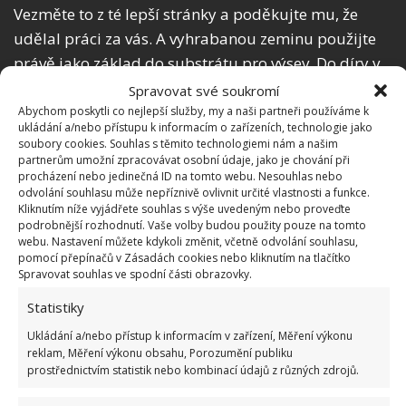
Vezměte to z té lepší stránky a poděkujte mu, že
udělal práci za vás. A vyhrabanou zeminu použijte
právě jako základ do substrátu pro výsev. Do díry v
trávníku pak nasypte písek a na něj posaďte travní
Spravovat své soukromí
drn.
Abychom poskytli co nejlepší služby, my a naši partneři používáme k
ukládání a/nebo přístupu k informacím o zařízeních, technologie jako
soubory cookies. Souhlas s těmito technologiemi nám a našim
Jestliže jste si půdu pro výsev připravili už na
partnerům umožní zpracovávat osobní údaje, jako je chování při
procházení nebo jedinečná ID na tomto webu. Nesouhlas nebo
podzim, nechte ji přes zimu venku pěkně
odvolání souhlasu může nepříznivě ovlivnit určité vlastnosti a funkce.
promrznout a nebudete ji muset propařovat (někdo
Kliknutím níže vyjádřete souhlas s výše uvedeným nebo proveďte
podrobnější rozhodnutí. Vaše volby budou použity pouze na tomto
ji peče krátce v mikrovlnce nebo v klasické troubě).
webu. Nastavení můžete kdykoli změnit, včetně odvolání souhlasu,
Jsou však i odpůrci tohoto postupu s tím, že
zemina
pomocí přepínačů v Zásadách cookies nebo kliknutím na tlačítko
Spravovat souhlas ve spodní části obrazovky.
musí být „živá“ s potřebnými mikroorganismy
.
Rostliny, které vyrůstají ve sterilním prostředí, nejsou
Statistiky
potom venku vůbec odolné. A tak se rozhodněte
Ukládání a/nebo přístup k informacím v zařízení, Měření výkonu
sami, jaký postup zvolíte. Na BydlímeÚtulně jsme
reklam, Měření výkonu obsahu, Porozumění publiku
prostřednictvím statistik nebo kombinací údajů z různých zdrojů.
rovněž napsali, čím je dobré
předpěstované
sazenice
po výsadbě na záhon přihnojit.