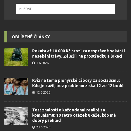
OBLÍBENÉ ČLÁNKY
Pokuta až 10 000 Kč hrozí za nesprávné sekání i
nesekání trávy. Záleží i na prostředku a lokaci
1.6.2026
Kvíz na téma pionýrské tábory za socialismu:
Kdo je zažil, bez problému získá 12 ze 12 bodů
12.5.2026
Test znalostí o každodenní realitě za
komunismu: 10 retro otázek ukáže, kdo má
dobrý přehled
23.6.2026