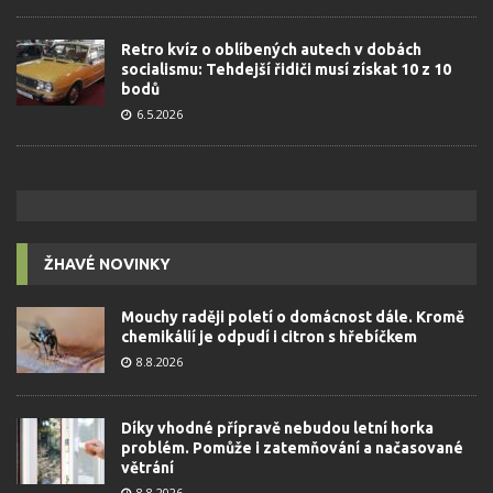
Retro kvíz o oblíbených autech v dobách
socialismu: Tehdejší řidiči musí získat 10 z 10
bodů
6.5.2026
ŽHAVÉ NOVINKY
Mouchy raději poletí o domácnost dále. Kromě
chemikálií je odpudí i citron s hřebíčkem
8.8.2026
Díky vhodné přípravě nebudou letní horka
problém. Pomůže i zatemňování a načasované
větrání
8.8.2026