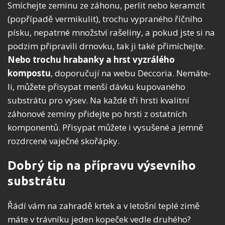
Smíchejte zeminu ze záhonu, perlit nebo keramzit
(popřípadě vermikulit), trochu vypraného říčního
písku, nepatrné množství rašeliny, a pokud jste si na
podzim připravili drnovku, tak ji také přimíchejte.
Nebo trochu hrabanky a hrst vyzrálého
kompostu
, doporučují na webu Deccoria. Nemáte-
li, můžete přisypat menší dávku kupovaného
substrátu pro výsev. Na každé tři hrsti kvalitní
záhonové zeminy přidejte po hrsti z ostatních
komponentů. Přisypat můžete i vysušené a jemně
rozdrcené vaječné skořápky.
Dobrý tip na přípravu výsevního
substrátu
Řádí vám na zahradě krtek a v letošní teplé zimě
máte v trávníku jeden kopeček vedle druhého?