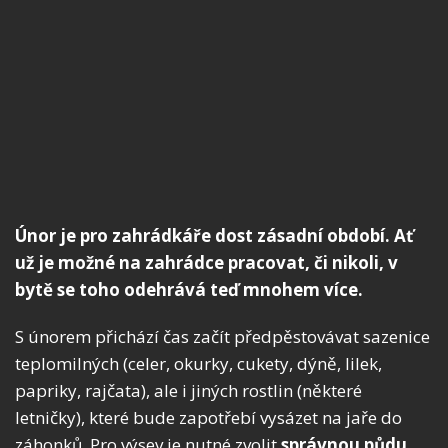
Únor je pro zahrádkáře dost zásadní období. Ať
už je možné na zahrádce pracovat, či nikoli, v
bytě se toho odehrává teď mnohem více.
S únorem přichází čas začít předpěstovávat sazenice
teplomilných (celer, okurky, cukety, dýně, lilek,
papriky, rajčata), ale i jiných rostlin (některé
letničky), které bude zapotřebí vysázet na jaře do
záhonků. Pro výsev je nutné zvolit
správnou půdu,