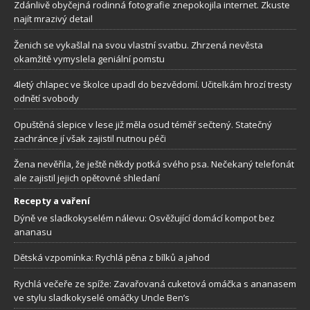
Zdánlivě obyčejná rodinná fotografie znepokojila internet. Zkuste
najít mrazivý detail
Ženich se vykašlal na svou vlastní svatbu. Zhrzená nevěsta
okamžitě vymyslela geniální pomstu
4letý chlapec ve školce upadl do bezvědomí. Učitelkám hrozí tresty
odnětí svobody
Opuštěná slepice v lese již měla osud téměř sečtený. Statečný
zachránce jí však zajistil nutnou péči
Žena nevěřila, že ještě někdy potká svého psa. Nečekaný telefonát
ale zajistil jejich opětovné shledaní
Recepty a vaření
Dýně ve sladkokyselém nálevu: Osvěžující domácí kompot bez
ananasu
Dětská vzpomínka: Rychlá pěna z bílků a jahod
Rychlá večeře ze spíže: Zavařovaná cuketová omáčka s ananasem
ve stylu sladkokyselé omáčky Uncle Ben’s