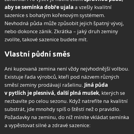
aby se semínka dobře ujala
a vzešly kvalitní
sazenice s bohatým kořenovým systémem.
Nevhodná půda může způsobit jejich špatný vývoj,
nebo dokonce zánik. Zkrátka – jaký druh zeminy
zvolíte, takové sazenice budete mít.
Vlastní půdní směs
Ani kupovaná zemina není vždy nejvhodnější volbou.
Existuje řada výrobců, kteří pod názvem různých
směsí zeminy prodávají rašelinu.
Jiná půda
v pytlích je plesnivá, další plná mušek
, kterých se
nezbavíte po celou sezonu. Když natrefíte na kvalitní
substrát, jde mnohdy spíš o štěstí než o pravidlo.
Požadavky na zeminu, do níž míníte vkládat semínka
a vypěstovat silné a zdravé sazenice: