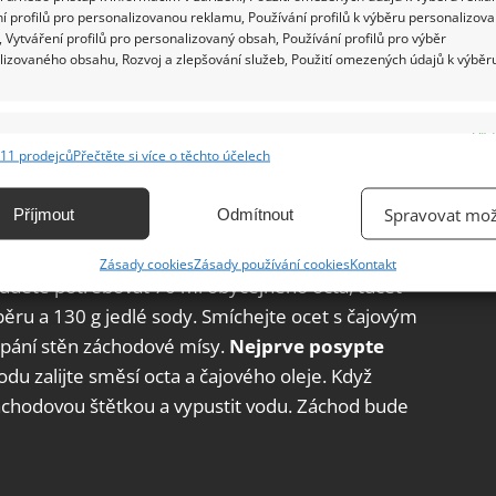
í profilů pro personalizovanou reklamu, Používání profilů k výběru personalizov
 Vytváření profilů pro personalizovaný obsah, Používání profilů pro výběr
lizovaného obsahu, Rozvoj a zlepšování služeb, Použití omezených údajů k výběr
e
Vžd
11 prodejců
Přečtěte si více o těchto účelech
ání a kombinování údajů z jiných zdrojů údajů, Propojení různých zařízení,
kace zařízení na základě automaticky přenášených informací.
Spravovat mož
Příjmout
Odmítnout
ání přesných údajů o zeměpisné poloze, Identifikace zařízení na
Zásady cookies
Zásady používání cookies
Kontakt
ě aktivně vyžádaných informací.
budete potřebovat 70 ml obyčejného octa, tucet
běru a 130 g jedlé sody. Smíchejte ocet s čajovým
ění bezpečnosti, předcházení a zjišťování podvodů a
ypání stěn záchodové mísy.
Nejprve posypte
ňování chyb, Poskytování a zobrazování reklamy a obsahu,
Vžd
odu zalijte směsí octa a čajového oleje. Když
ní a sdělování voleb ochrany osobních údajů.
záchodovou štětkou a vypustit vodu. Záchod bude