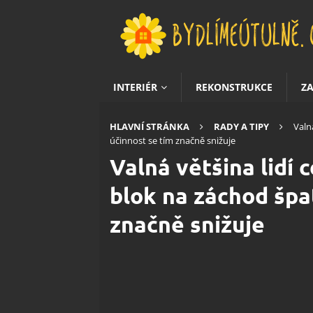
INTERIÉR
REKONSTRUKCE
Z
HLAVNÍ STRÁNKA
RADY A TIPY
Valn
účinnost se tím značně snižuje
Valná většina lidí 
blok na záchod špa
značně snižuje