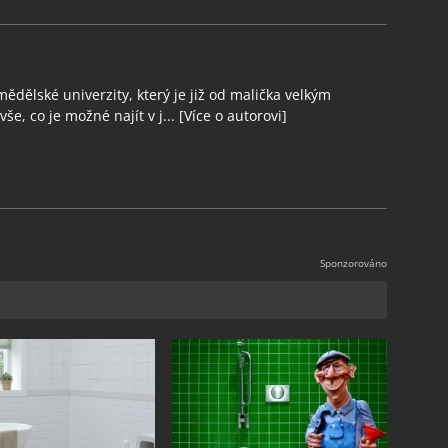
ědělské univerzity, který je již od malička velkým
še, co je možné najít v j...
[Více o autorovi]