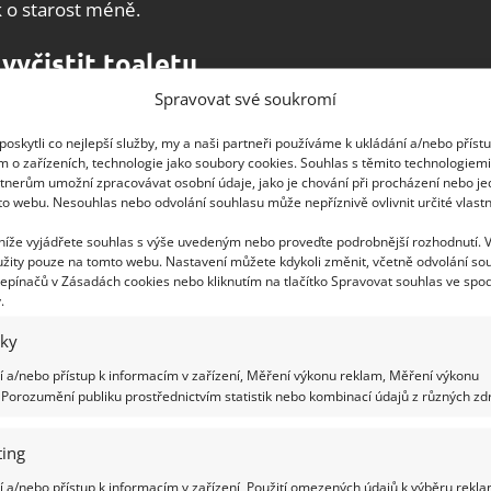
k o starost méně.
 vyčistit toaletu
Spravovat své soukromí
 vyskytují choroplodné zárodky. Údržba
oskytli co nejlepší služby, my a naši partneři používáme k ukládání a/nebo příst
 jednodušší než v případě tradičních záchodových
m o zařízeních, technologie jako soubory cookies. Souhlas s těmito technologiem
stále čistit a toaletu umývat.
Příprava
tnerům umožní zpracovávat osobní údaje, jako je chování při procházení nebo j
to webu. Nesouhlas nebo odvolání souhlasu může nepříznivě ovlivnit určité vlastn
ní
v
ůbec časově náročná
. Můžete si snadno
si jí udělat více a používat ji, kdykoliv budete
 níže vyjádřete souhlas s výše uvedeným nebo proveďte podrobnější rozhodnutí. 
žity pouze na tomto webu. Nastavení můžete kdykoli změnit, včetně odvolání so
epínačů v Zásadách cookies nebo kliknutím na tlačítko Spravovat souhlas ve spod
.
iky
 a/nebo přístup k informacím v zařízení, Měření výkonu reklam, Měření výkonu
Porozumění publiku prostřednictvím statistik nebo kombinací údajů z různých zdr
ing
 a/nebo přístup k informacím v zařízení, Použití omezených údajů k výběru rekla