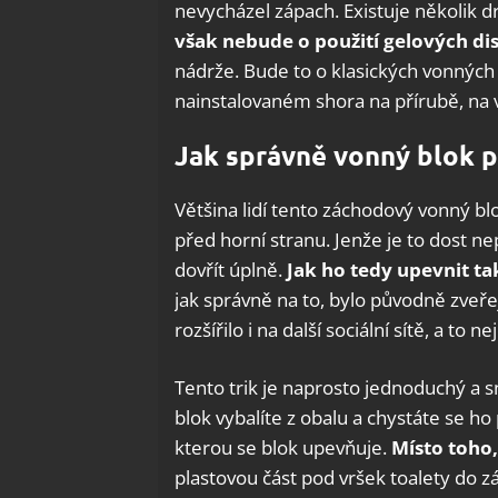
nevycházel zápach. Existuje několik d
však nebude o použití
gelových di
nádrže.
Bude to o klasických vonných 
nainstalovaném shora na přírubě, na 
Jak správně vonný blok p
Většina lidí tento záchodový vonný blo
před horní stranu. Jenže je to dost 
dovřít úplně.
Jak ho tedy upevnit ta
jak správně na to, bylo původně zveř
rozšířilo i na další sociální sítě, a to n
Tento trik je naprosto jednoduchý a 
blok vybalíte z obalu a chystáte se ho
kterou se blok upevňuje.
Místo toho,
plastovou část pod vršek toalety do z