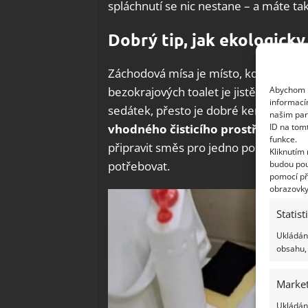
spláchnutí se nic nestane – a máte ta
Dobrý tip, jak ekologicky
Záchodová mísa je místo, kde se rády
Abychom p
bezokrajových toalet je jistě mnohem
informací
sedátek, přesto je dobré keramiku neu
našim par
ID na tom
vhodného čisticího prostředku ne
funkce.
připravit směs pro jedno použití, nebo 
Kliknutím
budou pou
potřebovat.
pomocí př
obrazovky
Statist
Ukládání
obsahu, 
Market
Ukládání