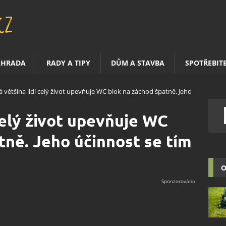
AHRADA
RADY A TIPY
DŮM A STAVBA
SPOTŘEBIT
á většina lidí celý život upevňuje WC blok na záchod špatně. Jeho
celý život upevňuje WC
tně. Jeho účinnost se tím
O