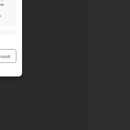
ané
u
y aktivní
nosti
y aktivní