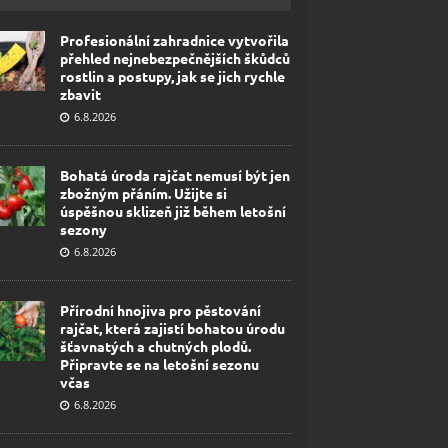
Profesionální zahradnice vytvořila
přehled nejnebezpečnějších škůdců
rostlin a postupy, jak se jich rychle
zbavit
6.8.2026
Bohatá úroda rajčat nemusí být jen
zbožným přáním. Užijte si
úspěšnou sklizeň již během letošní
sezony
6.8.2026
Přírodní hnojiva pro pěstování
rajčat, která zajistí bohatou úrodu
šťavnatých a chutných plodů.
Připravte se na letošní sezonu
včas
6.8.2026