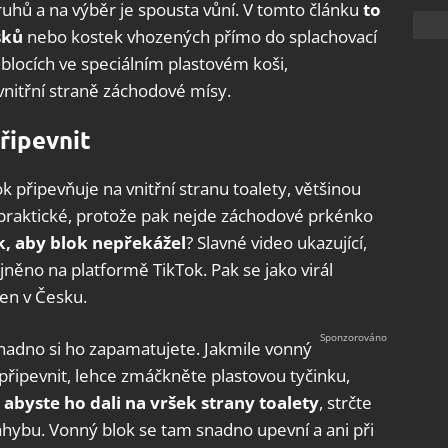
ruhů a na výběr je spousta vůní.
V tomto článku
to
sků
nebo kostek vhozených přímo do splachovací
blocích ve speciálním plastovém koši,
vnitřní straně záchodové mísy.
řipevnit
k připevňuje na vnitřní stranu toalety, většinou
nepraktické, protože pak nejde záchodové prkénko
k, aby blok nepřekážel
?
Slavné video ukazující,
ejněno na platformě TikTok.
Pak se jako virál
ejen v Česku.
snadno si ho zapamatujete. Jakmile vonný
 připevnit, lehce zmáčkněte plastovou tyčinku,
 abyste ho dali na vršek strany toalety
, strčte
áhybu. Vonný blok se tam snadno upevní a ani při