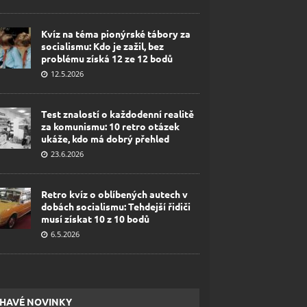
Kvíz na téma pionýrské tábory za
socialismu: Kdo je zažil, bez
problému získá 12 ze 12 bodů
12.5.2026
Test znalostí o každodenní realitě
za komunismu: 10 retro otázek
ukáže, kdo má dobrý přehled
23.6.2026
Retro kvíz o oblíbených autech v
dobách socialismu: Tehdejší řidiči
musí získat 10 z 10 bodů
6.5.2026
HAVÉ NOVINKY