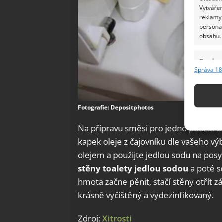
Vytvářen
reklamy,
persona
obsahu.
Funkc
Správa 18
Přiřazov
Identifi
Fotografie: Depositphotos
Použív
základ
Na přípravu směsi pro jedno použití 
kapek oleje z čajovníku dle vašeho vý
Zajišt
olejem a použijte jedlou sodu na pos
odstra
stěny toalety jedlou sodou
a poté s
Ukládá
hmota začne pěnit, stačí stěny otřít 
krásně vyčištěný a vydezinfikovaný.
Zdroj:
Xitrosti