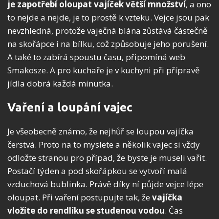
je zapotřebí oloupat vajíček větší množství
, a ono
to nejde a nejde, je to prostě k vzteku. Vejce jsou pak
nevzhledná, protože vaječná blána zůstává částečně
na skořápce i na bílku, což způsobuje jeho porušení.
A také to zabírá spoustu času, připomíná web
Smakosze. A pro kuchaře je v kuchyni při přípravě
jídla dobrá každá minutka.
Vaření a loupání vajec
Je všeobecně známo, že nejhůř se loupou vajíčka
čerstvá. Proto na to myslete a několik vajec si vždy
odložte stranou pro případ, že byste je museli vařit.
Postačí týden a pod skořápkou se vytvoří malá
vzduchová bublinka. Právě díky ní půjde vejce lépe
oloupat. Při vaření postupujte tak, že
vajíčka
vložíte do rendlíku se studenou vodou
. Čas