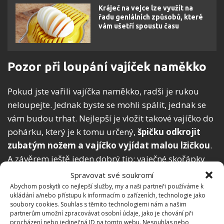
Kráječ na vejce lze využít na
řadu geniálních způsobů, které
vám ušetří spoustu času
Pozor při loupání vajíček naměkko
Pokud jste vařili vajíčka naměkko, radši je rukou
neloupejte. Jednak byste se mohli spálit, jednak se
vám budou trhat. Nejlepší je vložit takové vajíčko do
pohárku, který je k tomu určený,
špičku odkrojit
zubatým nožem a vajíčko vyjídat malou lžičkou
.
A závěrem ještě jeden dobrý tip: vaječné skořápky
nevyhazujte. Řádně je vysušte, rozdrťte najemno a
Spravovat své soukromí
pak je můžete v zahradě využít jako hnojivo. Na
Abychom poskytli co nejlepší služby, my a naši partneři používáme k
ukládání a/nebo přístupu k informacím o zařízeních, technologie jako
BydlímeÚtulně jsme rovněž napsali, jakým
soubory cookies. Souhlas s těmito technologiemi nám a našim
způsobem připravit
míchaná vajíčka
, aby měla
partnerům umožní zpracovávat osobní údaje, jako je chování při
procházení nebo jedinečná ID na tomto webu. Nesouhlas nebo