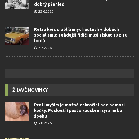
dobrý přehled
23.6.2026
Retro kvíz o oblíbených autech v dobách
socialismu: Tehdejší řidiči musí získat 10 z 10
bodů
6.5.2026
ŽHAVÉ NOVINKY
Proti myším je možné zakročit i bez pomoci
kočky. Poslouží i past s kouskem sýra nebo
špeku
7.8.2026