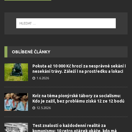
OBLÍBENÉ ČLÁNKY
Pokuta až 10 000 Kč hrozí za nesprávné sekání i
nesekání trávy. Záleží i na prostředku a lokaci
1.6.2026
Kvíz na téma pionýrské tábory za socialismu:
Kdo je zažil, bez problému získá 12 ze 12 bodů
12.5.2026
Test znalostí o každodenní realitě za
komunismu: 10 retro otázek ukáže, kdo má