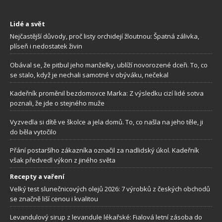
Lidé a svět
Nejčastější důvody, proč listy orchidejí žloutnou: Špatná zálivka,
plíseň i nedostatek živin
Obával se, že pitbul jeho manželky, ublíží novorozené dceři. To, co
se stalo, když je nechali samotné v obýváku, nečekal
Kadeřník proměnil bezdomovce Marka: Z výsledku cizí lidé sotva
poznali, že jde o stejného muže
Vyzvedla si dítě ve školce a jela domů. To, co našla na jeho těle, ji
do běla vytočilo
Přání postaršího zákazníka označil za nadlidský úkol. Kadeřník
však předvedl výkon z jiného světa
Recepty a vaření
Velký test slunečnicových olejů 2026: 7 výrobků z českých obchodů
se značně liší cenou i kvalitou
Levandulový sirup z levandule lékařské: Fialová letní zásoba do