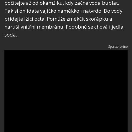
počítejte až od okamžiku, kdy začne voda bublat.
Tak si ohlídáte vajíčko naměkko i natvrdo. Do vody
přidejte lžíci octa. Pomůže změkčit skořápku a
naruší vnitřní membránu. Podobně se chová i jedlá
soda.