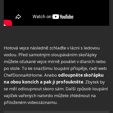
Hotová vejce následně zchlaďte v lázni s ledovou
vodou. Před samotným sloupáváním skořápky
můžete oťukané vejce mírně poválet v dlaních nebo
po stole. To ke snazšímu loupání přispěje, radí web
ChefDonnaAtHome. Anebo
odloupněte skořápku
na obou koncích a pak ji profoukněte
. Zbytek by
se měl odloupnout skoro sám. Další způsob loupání
vajíček vařených natvrdo můžete zhlédnout na
přiloženém videozáznamu.