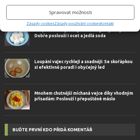
Spravovat možnosti
SOUVISEJÍCÍ ČLÁNKY
Zásady cookies
Zásady používání cookies
Kontakt
Loupání vařených vajec snadněji a rychleji:
Dobře poslouží i ocet a jedlá soda
Loupání vajec rychleji a snadněji: Se skořápkou
si efektivně poradí i obyčejný led
Mnohem chutnější míchaná vejce díky vhodným
přísadám: Poslouží i přepuštěné máslo
BUĎTE PRVNÍ KDO PŘIDÁ KOMENTÁŘ