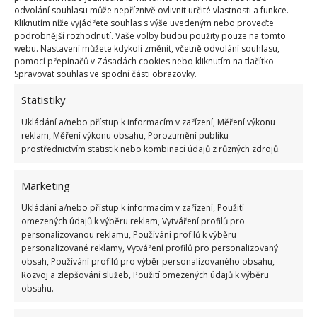
krémovitou konzistenci.
odvolání souhlasu může nepříznivě ovlivnit určité vlastnosti a funkce.
Kliknutím níže vyjádřete souhlas s výše uvedeným nebo proveďte
Zdroje:
Smakosze
,
ChefDonnaAtHome
podrobnější rozhodnutí. Vaše volby budou použity pouze na tomto
webu. Nastavení můžete kdykoli změnit, včetně odvolání souhlasu,
pomocí přepínačů v Zásadách cookies nebo kliknutím na tlačítko
Spravovat souhlas ve spodní části obrazovky.
Statistiky
Ukládání a/nebo přístup k informacím v zařízení, Měření výkonu
reklam, Měření výkonu obsahu, Porozumění publiku
prostřednictvím statistik nebo kombinací údajů z různých zdrojů.
Marketing
Ukládání a/nebo přístup k informacím v zařízení, Použití
omezených údajů k výběru reklam, Vytváření profilů pro
personalizovanou reklamu, Používání profilů k výběru
personalizované reklamy, Vytváření profilů pro personalizovaný
obsah, Používání profilů pro výběr personalizovaného obsahu,
Rozvoj a zlepšování služeb, Použití omezených údajů k výběru
obsahu.