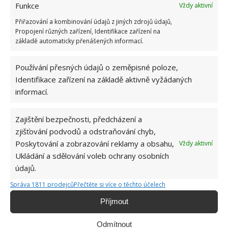
Funkce
Vždy aktivní
LOUPÁNÍ VAJEC
SKOŘÁPKA
VAJÍČKA
Přiřazování a kombinování údajů z jiných zdrojů údajů,
Propojení různých zařízení, Identifikace zařízení na
VAŘENÁ VEJCE
základě automaticky přenášených informací.
Používání přesných údajů o zeměpisné poloze,
Přidejte svůj názor
Identifikace zařízení na základě aktivně vyžádaných
KOMENTOVAT
informací.
Zajištění bezpečnosti, předcházení a
Jiří Kolář
zjišťování podvodů a odstraňování chyb,
Absolvent České zemědělské
Poskytování a zobrazování reklamy a obsahu,
Vždy aktivní
univerzity, který je již od malička
Ukládání a sdělování voleb ochrany osobních
velkým kutilem. V podstatě vše, co je
údajů.
možné najít v j...
[Více o autorovi]
Správa 1811 prodejců
Přečtěte si více o těchto účelech
Příjmout
Odmítnout