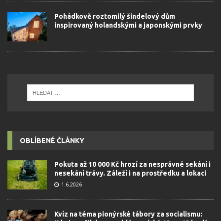
Pohádkově roztomilý šindelový dům
inspirovaný holandskými a japonskými prvky
OBLÍBENÉ ČLÁNKY
Pokuta až 10 000 Kč hrozí za nesprávné sekání i
nesekání trávy. Záleží i na prostředku a lokaci
1.6.2026
Kvíz na téma pionýrské tábory za socialismu: