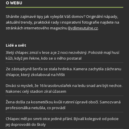
O WEBU
Sháníte zajímavé tipy jak vylepšit Váš domov? Originální nápady,
aktuální trendy, praktické rady i inspirativní fotografie najdete na
stránkách internetového magazínu
Bydlimeutulne.cz
.
Lidé a svět
3letý chlapec zmizí v lese a je 2 noci nezvěstný. Policisté mají husí
kůži, když jim řekne, kdo se o něho postaral
Ze zástupkyně šerifa se stala hrdinka. Kamera zachytila záchranu
chlapce, který zkolaboval na hřišti
Diváci si mysleli, že 16 krasobruslařek na ledu snad ani být nechce.
Nakonec celý stadion zíral úžasem
Žena došla za kosmetičkou kvůli rutinní úpravě obočí. Samozvaná
profesionálka netušila, co provádí
Chlapec měl po smrti otce jediné přání. Bývalí kolegové od policie
jej doprovodili do školy