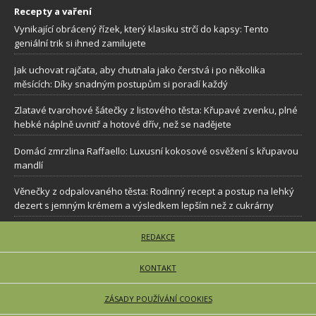
Recepty a vaření
Vynikající obrácený řízek, který klasiku strčí do kapsy: Tento
geniální trik si ihned zamilujete
Jak uchovat rajčata, aby chutnala jako čerstvá i po několika
měsících: Díky snadným postupům si poradí každý
Zlatavé tvarohové šátečky z listového těsta: Křupavé zvenku, plné
hebké náplně uvnitř a hotové dřív, než se nadějete
Domácí zmrzlina Raffaello: Luxusní kokosové osvěžení s křupavou
mandlí
Věnečky z odpalovaného těsta: Rodinný recept a postup na lehký
dezert s jemným krémem a výsledkem lepším než z cukrárny
REDAKCE
KONTAKT
ZÁSADY POUŽÍVÁNÍ COOKIES