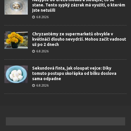
stane. Tento sypký zázrak má využití, o kterém
jste netušili
6.8.2026
Chryzantémy ze supermarketů obvykle v
květináči dlouho nevydrží. Mohou začít vadnout
už po 2 dnech
6.8.2026
Sekundová finta, jak oloupat vejce: Díky
tomuto postupu skořápka od bílku doslova
sama odpadne
6.8.2026