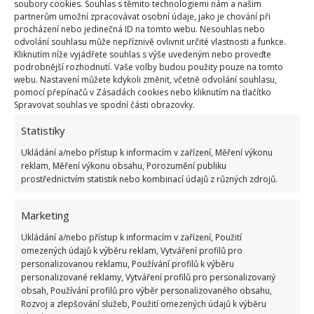
soubory cookies. Souhlas s těmito technologiemi nám a našim
partnerům umožní zpracovávat osobní údaje, jako je chování při
procházení nebo jedinečná ID na tomto webu. Nesouhlas nebo
odvolání souhlasu může nepříznivě ovlivnit určité vlastnosti a funkce.
Kliknutím níže vyjádřete souhlas s výše uvedeným nebo proveďte
podrobnější rozhodnutí. Vaše volby budou použity pouze na tomto
webu. Nastavení můžete kdykoli změnit, včetně odvolání souhlasu,
pomocí přepínačů v Zásadách cookies nebo kliknutím na tlačítko
Spravovat souhlas ve spodní části obrazovky.
Statistiky
Ukládání a/nebo přístup k informacím v zařízení, Měření výkonu
reklam, Měření výkonu obsahu, Porozumění publiku
prostřednictvím statistik nebo kombinací údajů z různých zdrojů.
Snaha zkrášlit i venkovní prostor
Marketing
Architekti se snažili zkrášlit i venkovní prostředí,
Ukládání a/nebo přístup k informacím v zařízení, Použití
omezených údajů k výběru reklam, Vytváření profilů pro
které by ladili do venkovského stylu. I to se povedlo
personalizovanou reklamu, Používání profilů k výběru
díky zeleni, velkým kamenným deskám nahrazující
personalizované reklamy, Vytváření profilů pro personalizovaný
obklady, díky štěrku kolem domu, ale třeba i díky
obsah, Používání profilů pro výběr personalizovaného obsahu,
Rozvoj a zlepšování služeb, Použití omezených údajů k výběru
nádhernému výhledu do okolí. Venkovský styl sice