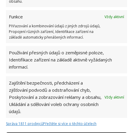
obsahu.
trochu kazí bazén, ale i ten je vytvořen tak, aby do
okolí zapadal jak klasickým tvarem, tak barevným
Funkce
Vždy aktivní
odstínem.
Přiřazování a kombinování údajů z jiných zdrojů údajů,
Propojení různých zařízení, Identifikace zařízení na
základě automaticky přenášených informací.
Používání přesných údajů o zeměpisné poloze,
Identifikace zařízení na základě aktivně vyžádaných
informací.
Zajištění bezpečnosti, předcházení a
zjišťování podvodů a odstraňování chyb,
Poskytování a zobrazování reklamy a obsahu,
Vždy aktivní
Ukládání a sdělování voleb ochrany osobních
údajů.
Správa 1811 prodejců
Přečtěte si více o těchto účelech