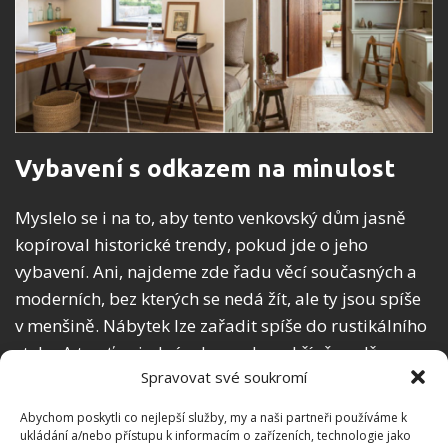
Vybavení s odkazem na minulost
Myslelo se i na to, aby tento venkovský dům jasně
kopíroval historické trendy, pokud jde o jeho
vybavení. Ani, najdeme zde řadu věcí současných a
moderních, bez kterých se nedá žít, ale ty jsou spíše
v menšině. Nábytek lze zařadit spíše do rustikálního
stylu. A to ať se jedná o komody a skříně ze dřeva,
Spravovat své soukromí
nebo se jedná o kovovou konstrukci postele, či se
jedná o staře vypadající dřevěnou lavici.
Abychom poskytli co nejlepší služby, my a naši partneři používáme k
ukládání a/nebo přístupu k informacím o zařízeních, technologie jako