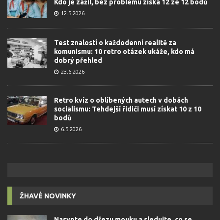
Kdo je zažil, bez problému získá 12 ze 12 bodů
12.5.2026
Test znalostí o každodenní realitě za
komunismu: 10 retro otázek ukáže, kdo má
dobrý přehled
23.6.2026
Retro kvíz o oblíbených autech v dobách
socialismu: Tehdejší řidiči musí získat 10 z 10
bodů
6.5.2026
ŽHAVÉ NOVINKY
Nasypte do dřezu mouku a sledujte, co se