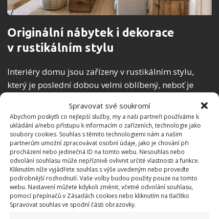
Originální nábytek i dekorace
v rustikálním stylu
Interiéry domu jsou zařízeny v rustikálním stylu,
který je poslední dobou velmi oblíbený, neboť je
určitou protiváhou našeho uspěchaného života, a
Spravovat své soukromí
svými materiály, především dřevem a kamenem, nás
Abychom poskytli co nejlepší služby, my a naši partneři používáme k
navrací zpátky do starých časů. Zároveň ale
ukládání a/nebo přístupu k informacím o zařízeních, technologie jako
soubory cookies. Souhlas s těmito technologiemi nám a našim
rustikální styl může působit i současně a elegantně,
partnerům umožní zpracovávat osobní údaje, jako je chování při
což můžete vidět na fotografiích jednotlivých
procházení nebo jedinečná ID na tomto webu. Nesouhlas nebo
odvolání souhlasu může nepříznivě ovlivnit určité vlastnosti a funkce.
místností. V jednopatrovém domě se nachází kuchyň
Kliknutím níže vyjádřete souhlas s výše uvedeným nebo proveďte
s jídelnou, obývací pokoj, dvě ložnice, pracovna a
podrobnější rozhodnutí. Vaše volby budou použity pouze na tomto
webu. Nastavení můžete kdykoli změnit, včetně odvolání souhlasu,
koupelna.
pomocí přepínačů v Zásadách cookies nebo kliknutím na tlačítko
Spravovat souhlas ve spodní části obrazovky.