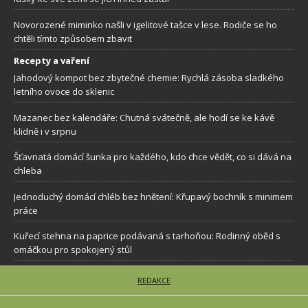
Novorozené miminko našli v igelitové tašce v lese. Rodiče se ho
chtěli tímto způsobem zbavit
Recepty a vaření
Jahodový kompot bez zbytečné chemie: Rychlá zásoba sladkého
letního ovoce do sklenic
Mazanec bez kalendáře: Chutná svátečně, ale hodí se ke kávě
klidně i v srpnu
Šťavnatá domácí šunka pro každého, kdo chce vědět, co si dává na
chleba
Jednoduchý domácí chléb bez hnětení: Křupavý bochník s minimem
práce
Kuřecí stehna na paprice podávaná s tarhoňou: Rodinný oběd s
omáčkou pro spokojený stůl
REDAKCE