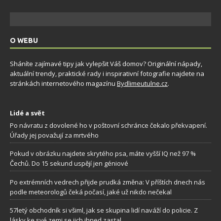
O WEBU
Sháníte zajímavé tipy jak vylepšit Váš domov? Originální nápady,
aktuální trendy, praktické rady i inspirativní fotografie najdete na
stránkách internetového magazínu
Bydlimeutulne.cz
.
Lidé a svět
Po návratu z dovolené ho v poštovní schránce čekalo překvapení.
Úřady jej považují za mrtvého
Pokud v obrázku najdete skrytého psa, máte vyšší IQ než 97 %
Čechů. Do 15 sekund uspějí jen géniové
Po extrémních vedrech přijde prudká změna: V příštích dnech nás
podle meteorologů čeká počasí, jaké už nikdo nečekal
57letý obchodník si všiml, jak se skupina lidí naváží do policie. Z
lásky ke své zemi se jich ihned zastal