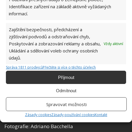
V obývacím pokoji se nachází krb, který místnosti
Identifikace zařízení na základě aktivně vyžádaných
dodá teplo i atmosféru. Z barev kromě nejrůznějších
informací.
hnědých odstínů dřeva domu dominuje ještě béžová
a bílá, které se obecně k rustikálnímu stylu hodí.
Zajištění bezpečnosti, předcházení a
zjišťování podvodů a odstraňování chyb,
Poskytování a zobrazování reklamy a obsahu,
Vždy aktivní
Ukládání a sdělování voleb ochrany osobních
údajů.
Správa 1811 prodejců
Přečtěte si více o těchto účelech
Příjmout
Odmítnout
Spravovat možnosti
Zásady cookies
Zásady používání cookies
Kontakt
Fotografie: Adriano Bacchella