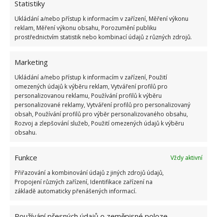
Statistiky
Ukládání a/nebo přístup k informacím v zařízení, Měření výkonu
reklam, Měření výkonu obsahu, Porozumění publiku
prostřednictvím statistik nebo kombinací údajů z různých zdrojů.
Marketing
Ukládání a/nebo přístup k informacím v zařízení, Použití
omezených údajů k výběru reklam, Vytváření profilů pro
personalizovanou reklamu, Používání profilů k výběru
personalizované reklamy, Vytváření profilů pro personalizovaný
obsah, Používání profilů pro výběr personalizovaného obsahu,
Rozvoj a zlepšování služeb, Použití omezených údajů k výběru
obsahu.
Nejdůležitějším materiálem interiéru je přírodní
dřevo, ze kterého je vyroben nejen veškerý nábytek,
Funkce
Vždy aktivní
ale také dekorace. Z dalších přírodních materiálů je
Přiřazování a kombinování údajů z jiných zdrojů údajů,
to pak zejména bavlna, len či vlna, ze kterých jsou
Propojení různých zařízení, Identifikace zařízení na
vyrobeny textilie, od nejrůznějších přehozů a
základě automaticky přenášených informací.
polštářů přes plédy, koberečky až po závěsy.
Používání přesných údajů o zeměpisné poloze,