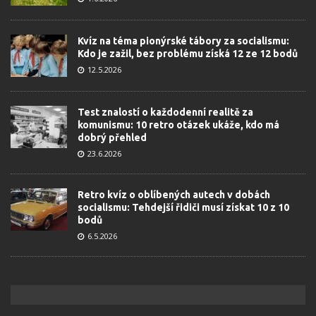
Kvíz na téma pionýrské tábory za socialismu:
Kdo je zažil, bez problému získá 12 ze 12 bodů
12.5.2026
Test znalostí o každodenní realitě za
komunismu: 10 retro otázek ukáže, kdo má
dobrý přehled
23.6.2026
Retro kvíz o oblíbených autech v dobách
socialismu: Tehdejší řidiči musí získat 10 z 10
bodů
6.5.2026