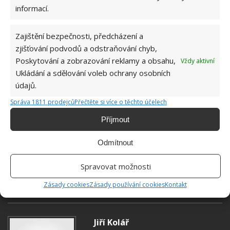
informací.
Zajištění bezpečnosti, předcházení a
zjišťování podvodů a odstraňování chyb,
Poskytování a zobrazování reklamy a obsahu,
Vždy aktivní
Ukládání a sdělování voleb ochrany osobních
údajů.
Správa 1811 prodejců
Přečtěte si více o těchto účelech
Příjmout
Odmítnout
JEDLÁ SODA
KYSELINA CITRONOVÁ
Spravovat možnosti
MYČKA NA NÁDOBÍ
Zásady cookies
Zásady používání cookies
Kontakt
Jiří Kolář