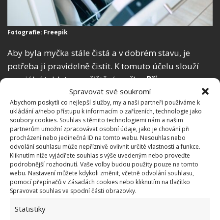
Fotografie: Freepik
Aby byla myčka stále čistá a v dobrém stavu, je
potřeba ji pravidelně čistit. K tomuto účelu slouží
speciální tablety pro čištění myčky.
Při
Spravovat své soukromí
dlouhodobém zanedbávání pravidelného čištění
Abychom poskytli co nejlepší služby, my a naši partneři používáme k
tohoto přístroje
může dojít ke snížení jeho
ukládání a/nebo přístupu k informacím o zařízeních, technologie jako
funkčnosti nebo k jeho úplnému poškození. Tablety
soubory cookies. Souhlas s těmito technologiemi nám a našim
partnerům umožní zpracovávat osobní údaje, jako je chování při
na čištění myčky koupíte v běžných obchodech. Stačí
procházení nebo jedinečná ID na tomto webu. Nesouhlas nebo
pak jen na myčce zapnout čisticí program a o vše
odvolání souhlasu může nepříznivě ovlivnit určité vlastnosti a funkce.
Kliknutím níže vyjádřete souhlas s výše uvedeným nebo proveďte
bude postaráno.
podrobnější rozhodnutí. Vaše volby budou použity pouze na tomto
webu. Nastavení můžete kdykoli změnit, včetně odvolání souhlasu,
pomocí přepínačů v Zásadách cookies nebo kliknutím na tlačítko
Spravovat souhlas ve spodní části obrazovky.
Statistiky