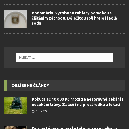
Podomácku vyrobené tablety pomohou s
čištěním záchodu. Důležitou roli hraje i jedlá
soda
OBLÍBENÉ ČLÁNKY
Pokuta až 10 000 Kč hrozí za nesprávné sekání i
nesekání trávy. Záleží i na prostředku a lokaci
1.6.2026
Kvíz na téma pionýrské tábory za socialismu: