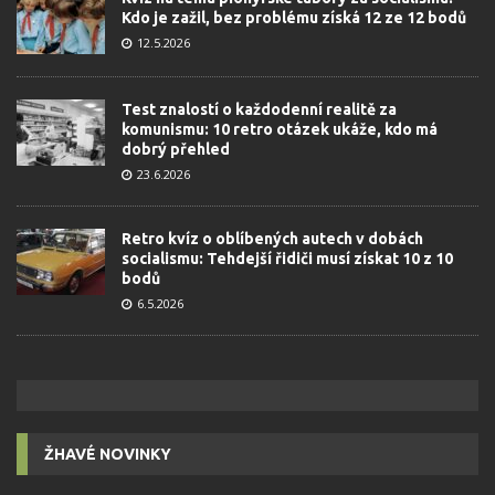
Kdo je zažil, bez problému získá 12 ze 12 bodů
12.5.2026
Test znalostí o každodenní realitě za
komunismu: 10 retro otázek ukáže, kdo má
dobrý přehled
23.6.2026
Retro kvíz o oblíbených autech v dobách
socialismu: Tehdejší řidiči musí získat 10 z 10
bodů
6.5.2026
ŽHAVÉ NOVINKY