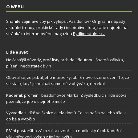
O WEBU
Sháníte zajímavé tipy jak vylepšit Váš domov? Originální nápady,
aktuální trendy, praktické rady i inspirativní fotografie najdete na
stránkách internetového magazínu
Bydlimeutulne.cz
.
Lidé a svět
Nejčastější důvody, proč listy orchidejí žloutnou: Špatná zálivka,
plíseň i nedostatek živin
Obával se, že pitbul jeho manželky, ublíží novorozené dceři. To, co
se stalo, když je nechali samotné v obýváku, nečekal
Kadeřník proměnil bezdomovce Marka: Z výsledku cizí lidé sotva
poznali, že jde o stejného muže
Vyzvedla si dítě ve školce a jela domů. To, co našla na jeho těle, ji
do běla vytočilo
Přání postaršího zákazníka označil za nadlidský úkol. Kadeřník
však předvedl výkon z jiného světa