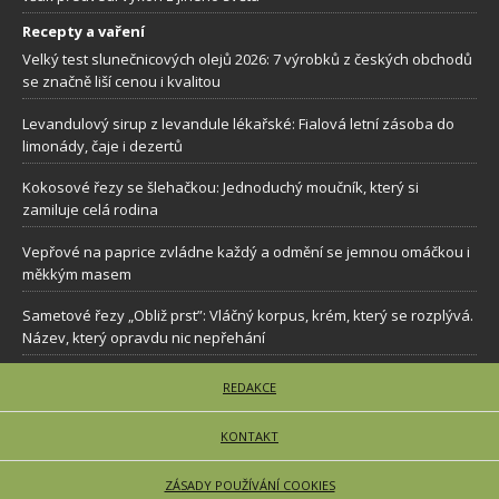
Recepty a vaření
Velký test slunečnicových olejů 2026: 7 výrobků z českých obchodů
se značně liší cenou i kvalitou
Levandulový sirup z levandule lékařské: Fialová letní zásoba do
limonády, čaje i dezertů
Kokosové řezy se šlehačkou: Jednoduchý moučník, který si
zamiluje celá rodina
Vepřové na paprice zvládne každý a odmění se jemnou omáčkou i
měkkým masem
Sametové řezy „Obliž prst”: Vláčný korpus, krém, který se rozplývá.
Název, který opravdu nic nepřehání
REDAKCE
KONTAKT
ZÁSADY POUŽÍVÁNÍ COOKIES