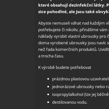
které obsahují dezinfekční látky.
sice pohodlné, ale jsou také obvy
Abyste nemuseli váhat nad každým vl
potřebujete či nikoliv, přinášíme vá
náklady vyrobit vlastní ubrousky pro č
doma vyrobené ubrousky jsou navíc s
než řada komerčních produktů. Uvidít
a trocha času.
K výrobě budete potřebovat
prázdnou plastovou uzavírate
jednorázové ubrousky nebo ru
isopropylalkohol (lze jej běžně
destilovanou vodu.