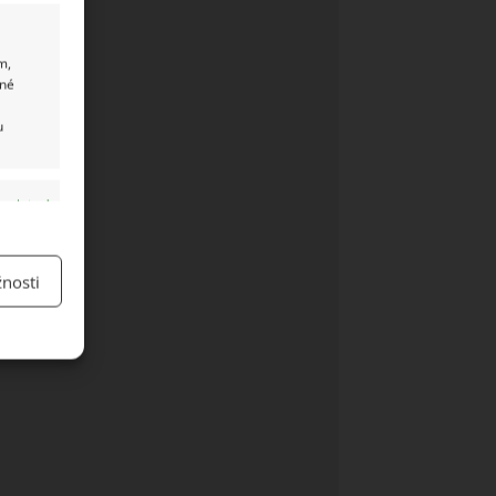
m,
ané
u
y aktivní
nosti
y aktivní