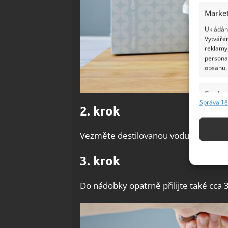
Market
Ukládání
Vytvářen
reklamy,
persona
obsahu.
Funkc
Správa 18
2. krok
Přiřazov
Identifi
Vezměte destilovanou vodu a do nádob
Použív
3. krok
základ
Do nádobky opatrně přilijte také cca 
Zajišt
odstra
Ukládá