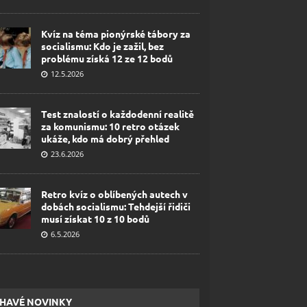
Kvíz na téma pionýrské tábory za
socialismu: Kdo je zažil, bez
problému získá 12 ze 12 bodů
12.5.2026
Test znalostí o každodenní realitě
za komunismu: 10 retro otázek
ukáže, kdo má dobrý přehled
23.6.2026
Retro kvíz o oblíbených autech v
dobách socialismu: Tehdejší řidiči
musí získat 10 z 10 bodů
6.5.2026
HAVÉ NOVINKY