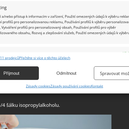
ing
 a/nebo přístup k informacím v zařízení, Použití omezených údajů k výběru rekla
í profilů pro personalizovanou reklamu, Používání profilů k výběru personalizov
 Vytváření profilů pro personalizovaný obsah, Používání profilů pro výběr
lizovaného obsahu, Rozvoj a zlepšování služeb, Použití omezených údajů k výběr
e
Vžd
11 prodejců
Přečtěte si více o těchto účelech
ání a kombinování údajů z jiných zdrojů údajů, Propojení různých zařízení,
kace zařízení na základě automaticky přenášených informací.
Spravovat mož
Příjmout
Odmítnout
ky přilejte cca 3/4 šálku.
ání přesných údajů o zeměpisné poloze, Identifikace zařízení na
Zásady cookies
Zásady používání cookies
Kontakt
ě aktivně vyžádaných informací.
3/4 šálku isopropylalkoholu.
ění bezpečnosti, předcházení a zjišťování podvodů a
ňování chyb, Poskytování a zobrazování reklamy a obsahu,
Vžd
ní a sdělování voleb ochrany osobních údajů.