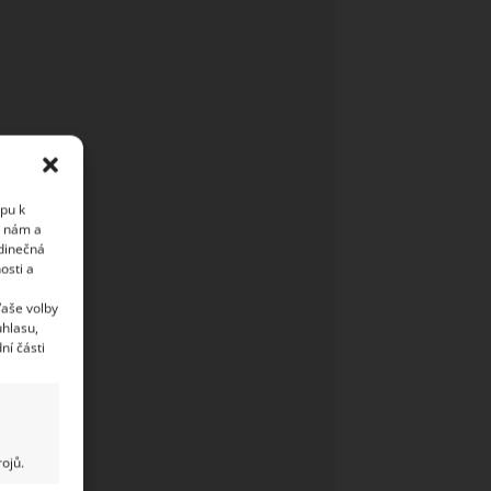
upu k
i nám a
edinečná
osti a
Vaše volby
uhlasu,
ní části
ojů.