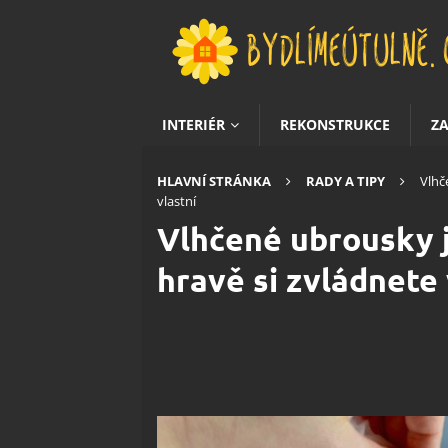
INTERIÉR
REKONSTRUKCE
Z
HLAVNÍ STRÁNKA
RADY A TIPY
Vlhč
vlastní
Vlhčené ubrousky j
hravě si zvládnete 