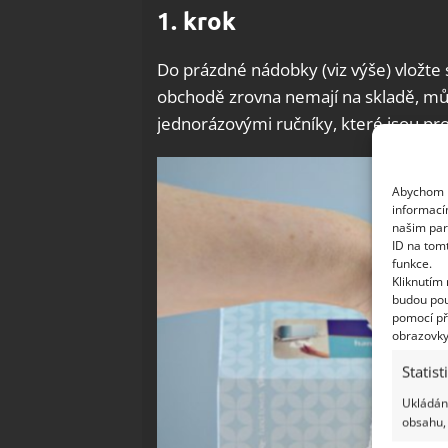
1. krok
Do prázdné nádobky (viz výše) vložte
obchodě zrovna nemají na skladě, mů
jednorázovými ručníky, které jsou pro
Abychom p
informací
našim par
ID na tom
funkce.
Kliknutím
budou pou
pomocí př
obrazovky
Statist
Ukládání
obsahu, 