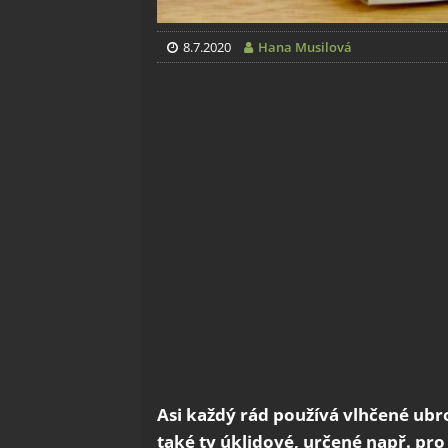
8.7.2020
Hana Musilová
Asi každý rád používá vlhčené ubro
také ty úklidové, určené např. p