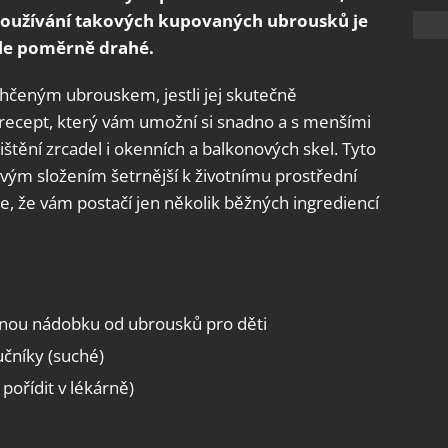
 Používání takových kupovaných ubrousků je
kle poměrně drahé.
hčeným ubrouskem, jestli jej skutečně
m recept, který vám umožní si snadno a s menšími
ištění zrcadel i okenních a balkonových skel. Tyto
vým složením šetrnější k životnímu prostřední
e, že vám postačí jen několik běžných ingrediencí
lnou nádobku od ubrousků pro děti
čníky (suché)
 pořídit v lékárně)