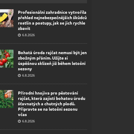
Profesionální zahradnice vytvořila
přehled nejnebezpečnějších škůdců
rostlin a postupy, jak se jich rychle
zbavit
6.8.2026
Bohatá úroda rajčat nemusí být jen
zbožným přáním. Užijte si
úspěšnou sklizeň již během letošní
sezony
6.8.2026
Přírodní hnojiva pro pěstování
rajčat, která zajistí bohatou úrodu
šťavnatých a chutných plodů.
Připravte se na letošní sezonu
včas
6.8.2026