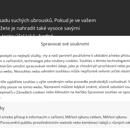
 sadu suchých ubrousků. Pokud je ve vašem
žete je nahradit také vysoce savými
 tento účel také vhodné.
Spravovat své soukromí
oskytli co nejlepší služby, my a naši partneři používáme k ukládání a/nebo příst
m o zařízeních, technologie jako soubory cookies. Souhlas s těmito technologiem
tnerům umožní zpracovávat osobní údaje, jako je chování při procházení nebo j
to webu. Nesouhlas nebo odvolání souhlasu může nepříznivě ovlivnit určité vlastn
 níže vyjádřete souhlas s výše uvedeným nebo proveďte podrobnější rozhodnutí. 
žity pouze na tomto webu. Nastavení můžete kdykoli změnit, včetně odvolání so
epínačů v Zásadách cookies nebo kliknutím na tlačítko Spravovat souhlas ve spod
.
iky
 a/nebo přístup k informacím v zařízení, Měření výkonu reklam, Měření výkonu
Porozumění publiku prostřednictvím statistik nebo kombinací údajů z různých zdr