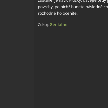
zůstane, je navíc kluzký, dávejte tedy 
povrchy, po nichž budete následně cho
rozhodně ho oceníte.
Zdroj:
Genialne