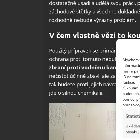
dostatečně usadí a udělá svou práci, 
záchodové štětky a všechno důkladně
rozhodně nebude výrazný problém.
V čem vlastně vězí to ko
Použitý přípravek se primárně vyrábí j
ochrana proti tomuto neduhu mnoha p
Abychom p
informací
zbraní proti vodnímu kameni nejen
našim par
nečistot účinně zbaví, ale zanechá n
ID na tom
funkce.
tak budete proti jejich návratu do z
Kliknutím
jde o silnou chemikálii.
budou pou
pomocí př
obrazovky
Statist
Ukládání
obsahu, 