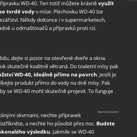
 přípravku WD-40. Ten totiž můžete krásně
využít
bo tvrdé vody
v míse. Plechovku WD-40 lze
ezářství. Někdy dokonce i v supermarketech,
adně u odmašťovačů a přípravků proti rzi.
idu, dejte si pozor na otevřené dveře a okna.
ok skutečně kvalitně větraná. Do toaletní mísy pak
žství WD-40, ideálně
přímo na povrch
. Jestli je
tříkejte produkt přímo do vody na dně mísy. Pak
aby se WD-40 mohl skutečně projevit. To funguje
dolnými skvrnami, nechte přípravek
řistříkněte, a nechte ho působit přes noc.
Budete
okonalého výsledku
. Jakmile se WD-40