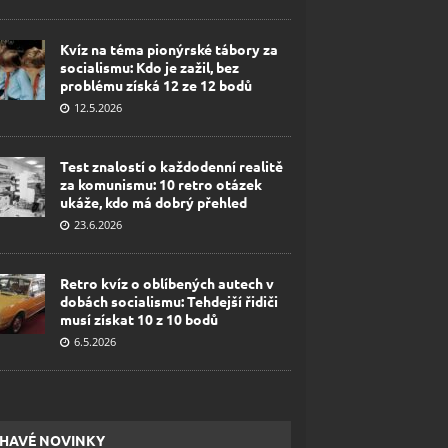
Kvíz na téma pionýrské tábory za
socialismu: Kdo je zažil, bez
problému získá 12 ze 12 bodů
12.5.2026
Test znalostí o každodenní realitě
za komunismu: 10 retro otázek
ukáže, kdo má dobrý přehled
23.6.2026
Retro kvíz o oblíbených autech v
dobách socialismu: Tehdejší řidiči
musí získat 10 z 10 bodů
6.5.2026
HAVÉ NOVINKY