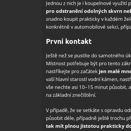
Jednou z nich je i koupelnové využití
pro odstranění odolných skvrn ne
snadno koupit prakticky v každém žel
konkrétně v automobilové sekci, příp
První kontakt
Ještě než se pustíte do samotného úkl
Místnost potřebuje být pro tento zákr
nastříkejte pro začátek
jen
malé mno
vaší hlavní starostí vodní kámen, nas
vše nechte asi 10–15 minut působit, 
na základní znečištění.
V případě, že se setkáte s opravdu o
působit déle, případně ještě trochu p
tak mít plnou jistotou prakticky
d