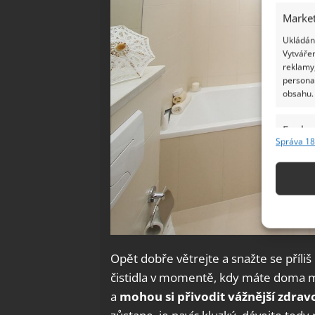
Market
Ukládání
Vytvářen
reklamy,
persona
obsahu.
Funkc
Správa 18
Přiřazov
Identifi
Použív
základ
Zajišt
Opět dobře větrejte a snažte se příli
odstra
čistidla v momentě, kdy máte doma m
Ukládá
a
mohou si přivodit vážnější zdra