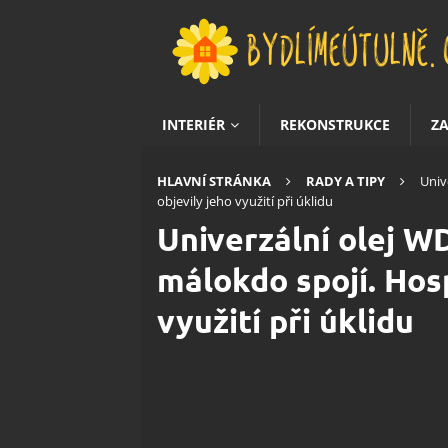
INTERIÉR
REKONSTRUKCE
Z
HLAVNÍ STRÁNKA
RADY A TIPY
Univ
objevily jeho využití při úklidu
Univerzální olej W
málokdo spojí. Hos
využití při úklidu