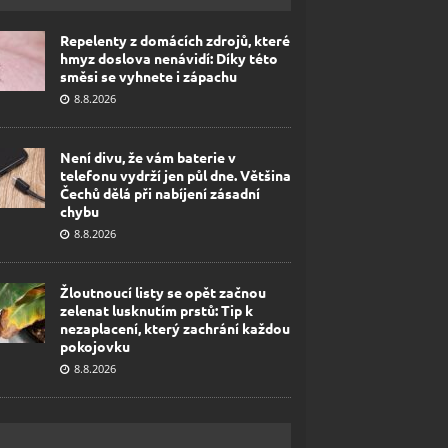
Repelenty z domácích zdrojů, které
hmyz doslova nenávidí: Díky této
směsi se vyhnete i zápachu
8.8.2026
Není divu, že vám baterie v
telefonu vydrží jen půl dne. Většina
Čechů dělá při nabíjení zásadní
chybu
8.8.2026
Žloutnoucí listy se opět začnou
zelenat lusknutím prstů: Tip k
nezaplacení, který zachrání každou
pokojovku
8.8.2026