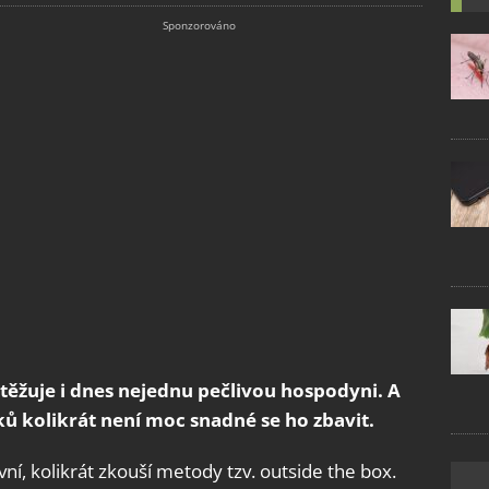
ěžuje i dnes nejednu pečlivou hospodyni. A
ků kolikrát není moc snadné se ho zbavit.
vní, kolikrát zkouší metody tzv. outside the box.