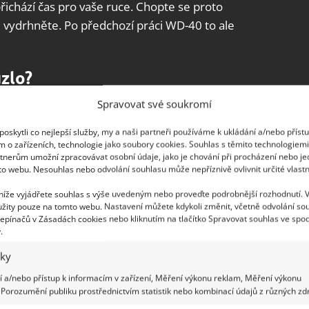
přichází čas pro vaše ruce. Chopte se proto
 vydrhněte. Po předchozí práci WD-40 to ale
uzlo?
Spravovat své soukromí
ako odstraňovač rzi ve spreji, stejně tak jako
ovrchů. Právě z toho důvodu je ale tak
účinnou
oskytli co nejlepší služby, my a naši partneři používáme k ukládání a/nebo příst
m o zařízeních, technologie jako soubory cookies. Souhlas s těmito technologiem
 v případě toalety
. Nejenže vás souvisejících
tnerům umožní zpracovávat osobní údaje, jako je chování při procházení nebo j
a povrchu také ochrannou vrstvu. Po nějakou dobu
to webu. Nesouhlas nebo odvolání souhlasu může nepříznivě ovlivnit určité vlastn
načné míry chráněni. Vezměte však na vědomí, že
 níže vyjádřete souhlas s výše uvedeným nebo proveďte podrobnější rozhodnutí. 
žity pouze na tomto webu. Nastavení můžete kdykoli změnit, včetně odvolání so
epínačů v Zásadách cookies nebo kliknutím na tlačítko Spravovat souhlas ve spod
.
iky
 a/nebo přístup k informacím v zařízení, Měření výkonu reklam, Měření výkonu
Porozumění publiku prostřednictvím statistik nebo kombinací údajů z různých zdr