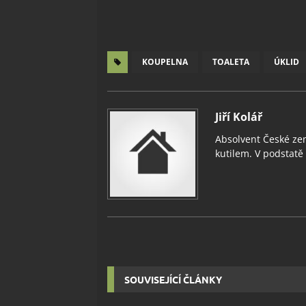
KOUPELNA
TOALETA
ÚKLID
Jiří Kolář
Absolvent České zem
kutilem. V podstatě v
SOUVISEJÍCÍ ČLÁNKY