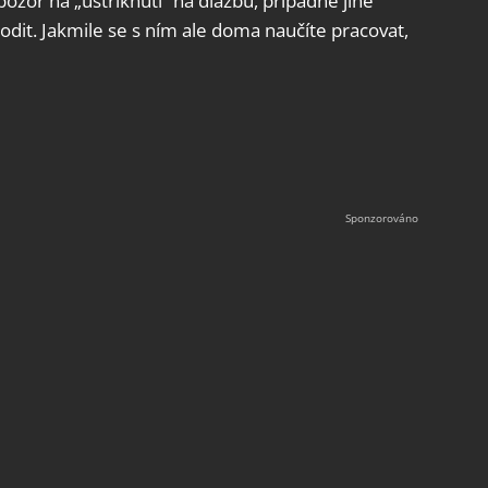
pozor na „ustříknutí“ na dlažbu, případně jiné
dit. Jakmile se s ním ale doma naučíte pracovat,