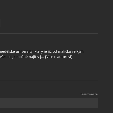
ědělské univerzity, který je již od malička velkým
še, co je možné najít v j...
[Více o autorovi]