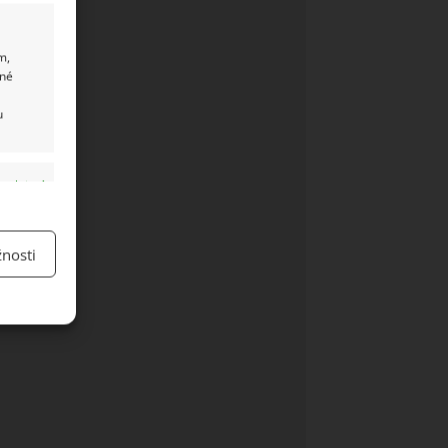
m,
ané
u
y aktivní
nosti
y aktivní