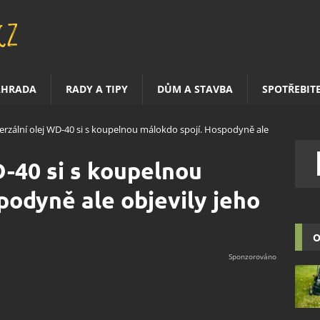
AHRADA
RADY A TIPY
DŮM A STAVBA
SPOTŘEBIT
erzální olej WD-40 si s koupelnou málokdo spojí. Hospodyně ale
D-40 si s koupelnou
podyně ale objevily jeho
O