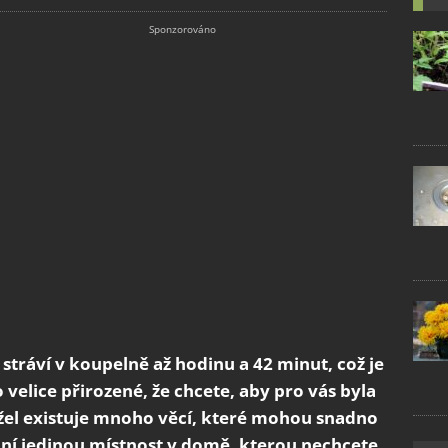
ráví v koupelně až hodinu a 42 minut, což je
o velice přirozené, že chcete, aby pro vás byla
žel existuje mnoho věcí, které mohou snadno
 z ní jedinou místnost v domě, kterou nechcete,