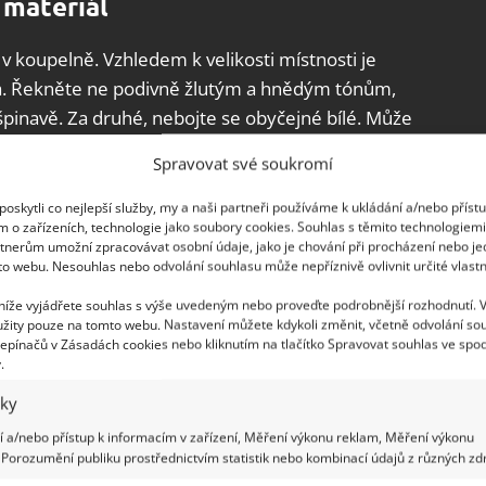
materiál
 v koupelně. Vzhledem k velikosti místnosti je
a. Řekněte ne podivně žlutým a hnědým tónům,
špinavě. Za druhé, nebojte se obyčejné bílé. Může
tely používají čistě bílou, aby podtrhly pocit
Spravovat své soukromí
oskytli co nejlepší služby, my a naši partneři používáme k ukládání a/nebo příst
te se s koberci. Koberce obecně nejsou dobrým
m o zařízeních, technologie jako soubory cookies. Souhlas s těmito technologiem
tnerům umožní zpracovávat osobní údaje, jako je chování při procházení nebo j
gnetem na vlhkost a její vedlejší produkty.
to webu. Nesouhlas nebo odvolání souhlasu může nepříznivě ovlivnit určité vlastn
udělejte to samé i s toaletou. Nepotřebujete více
 níže vyjádřete souhlas s výše uvedeným nebo proveďte podrobnější rozhodnutí. 
žity pouze na tomto webu. Nastavení můžete kdykoli změnit, včetně odvolání so
máte. Na toaletě je to navíc extrémně nehygienické,
epínačů v Zásadách cookies nebo kliknutím na tlačítko Spravovat souhlas ve spod
itě je vyhoďte.
.
iky
 a/nebo přístup k informacím v zařízení, Měření výkonu reklam, Měření výkonu
Porozumění publiku prostřednictvím statistik nebo kombinací údajů z různých zdr
ném prostoru. Ani vaše koupelna takový být