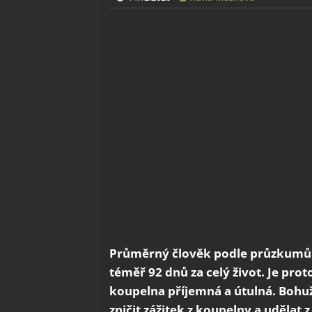
Průměrný člověk podle průzkumů st
téměř 92 dnů za celý život. Je prot
koupelna příjemná a útulná. Bohu
zničit zážitek z koupelny a udělat