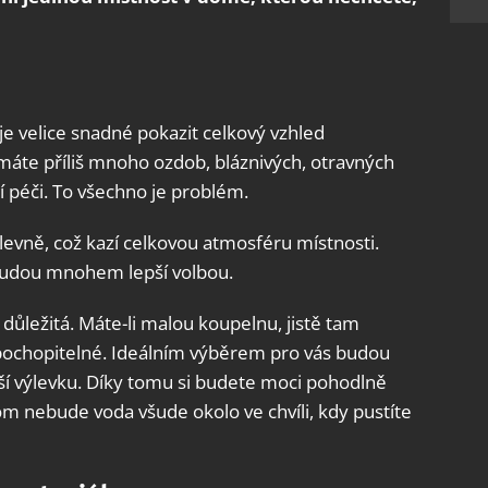
e velice snadné pokazit celkový vzhled
áte příliš mnoho ozdob, bláznivých, otravných
í péči. To všechno je problém.
 levně, což kazí celkovou atmosféru místnosti.
budou mnohem lepší volbou.
 důležitá. Máte-li malou koupelnu, jistě tam
pochopitelné. Ideálním výběrem pro vás budou
ubší výlevku. Díky tomu si budete moci pohodlně
m nebude voda všude okolo ve chvíli, kdy pustíte