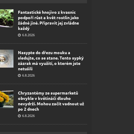
Fantastické hnojivo z kvasnic
podpoří růst a květ rostlin jako
žádné jiné. Připravit jej zvládne
každý
6.8.2026
Nasypte do dřezu mouku a
sledujte, co se stane. Tento sypký
zázrak má využití, o kterém jste
netušili
6.8.2026
Chryzantémy ze supermarketů
obvykle v květináči dlouho
nevydrží. Mohou začít vadnout už
po 2 dnech
6.8.2026