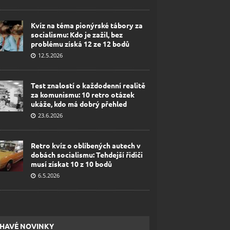
Kvíz na téma pionýrské tábory za
socialismu: Kdo je zažil, bez
problému získá 12 ze 12 bodů
12.5.2026
Test znalostí o každodenní realitě
za komunismu: 10 retro otázek
ukáže, kdo má dobrý přehled
23.6.2026
Retro kvíz o oblíbených autech v
dobách socialismu: Tehdejší řidiči
musí získat 10 z 10 bodů
6.5.2026
HAVÉ NOVINKY