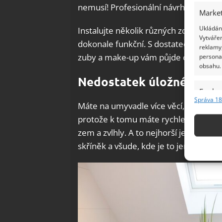
nemusí! Profesionální návrháři radí, a
Market
Ukládání
Instalujte několik různých zdrojů osvě
Vytvářen
dokonale funkční. S dostatečným množ
reklamy,
zuby a make-up vám půjde od ruky.
persona
obsahu.
Nedostatek úložného pr
Funkc
Správa 18
Máte na umyvadle více věcí, než je zdr
Přiřazov
Identifi
protože k tomu máte rychlejší přístup,
zem a zvlhly. A to nejhorší je, že to
Použív
skříněk a všude, kde je to jen možné.
základ
Zajišt
odstra
Ukládá