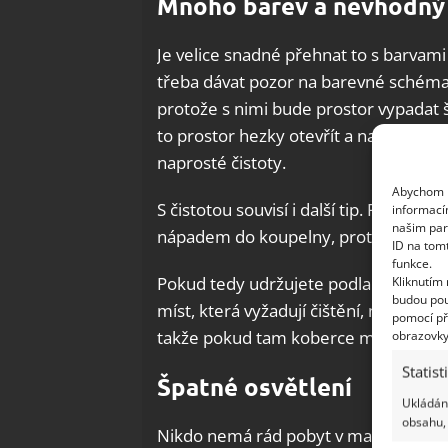
Mnoho barev a nevhodný 
Je velice snadné přehnat to s barvami
třeba dávat pozor na barevné schém
protože s nimi bude prostor vypadat 
to prostor hezky otevřít a například ho
naprosté čistoty.
Abychom p
S čistotou souvisí i další tip. Rozluč
informací
našim par
nápadem do koupelny, protože jsou ma
ID na tom
funkce.
Pokud tedy udržujete podlahu čistou, 
Kliknutím
budou pou
míst, která vyžadují čištění, než již 
pomocí př
takže pokud tam koberce máte, okamž
obrazovky
Statist
Špatné osvětlení
Ukládání
obsahu, 
Nikdo nemá rád pobyt v malém a tem