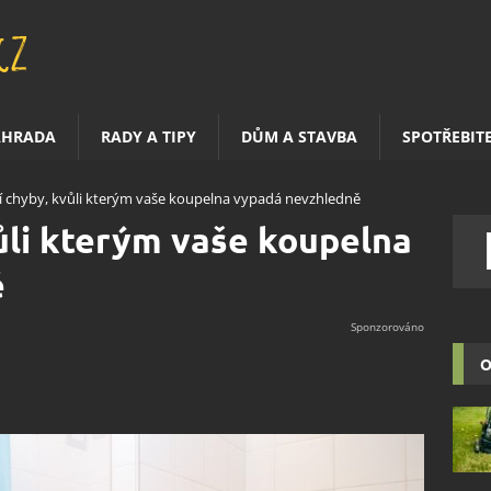
AHRADA
RADY A TIPY
DŮM A STAVBA
SPOTŘEBIT
í chyby, kvůli kterým vaše koupelna vypadá nevzhledně
ůli kterým vaše koupelna
ě
O