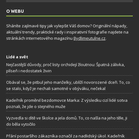
O WEBU
Sháníte zajímavé tipy jak vylepšit Váš domov? Originální nápady,
aktuální trendy, praktické rady i inspirativní fotografie najdete na
stránkách internetového magazínu
Bydlimeutulne.cz
.
Lidé a svět
Nejčastější důvody, proč listy orchidejí žloutnou: Špatná zálivka,
plíseň i nedostatek živin
Obával se, že pitbul jeho manželky, ublíží novorozené dceři. To, co
se stalo, když je nechali samotné v obýváku, nečekal
Kadeřník proměnil bezdomovce Marka: Z výsledku cizí lidé sotva
poznali, že jde o stejného muže
Vyzvedla si dítě ve školce a jela domů. To, co našla na jeho těle, ji
do běla vytočilo
Přání postaršího zákazníka označil za nadlidský úkol. Kadeřník