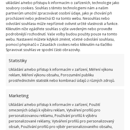
ukládání a/nebo přístupu k informacím o zařízeních, technologie jako
soubory cookies. Souhlas s těmito technologiemi nám a našim
partnerům umožní zpracovávat osobní údaje, jako je chování při
procházení nebo jedinečná ID na tomto webu. Nesouhlas nebo
Fotografie: Pixabay
odvolání souhlasu může nepříznivě ovlivnit určité vlastnosti a funkce.
Kliknutím níže vyjádřete souhlas s výše uvedeným nebo proveďte
Do jednoho květináče můžete vysadit s klidem i více
podrobnější rozhodnutí. Vaše volby budou použity pouze na tomto
webu. Nastavení můžete kdykoli změnit, včetně odvolání souhlasu,
sazenic, protože chryzantémě se ve společnosti daří
pomocí přepínačů v Zásadách cookies nebo kliknutím na tlačítko
lépe. Na co je však třeba dávat pozor, je sterilní
Spravovat souhlas ve spodní části obrazovky.
substrát a a přemokření kořenů,
ale neznamená to,
Statistiky
že rostlina má ráda sucho
. Měla by se zalévat
Ukládání a/nebo přístup k informacím v zařízení, Měření výkonu
každý den, a substrát by měl být pouze vlhký, ne
reklam, Měření výkonu obsahu, Porozumění publiku
prostřednictvím statistik nebo kombinací údajů z různých zdrojů.
úplně mokrý. A pokud chcete, aby chryzantéma
měla krásné květy, můžete ji přihnojovat klasickým
Marketing
hnojivem.
Ukládání a/nebo přístup k informacím v zařízení, Použití
Zdroj:
Styl Interia
omezených údajů k výběru reklam, Vytváření profilů pro
personalizovanou reklamu, Používání profilů k výběru
personalizované reklamy, Vytváření profilů pro personalizovaný
obsah, Používání profilů pro výběr personalizovaného obsahu,