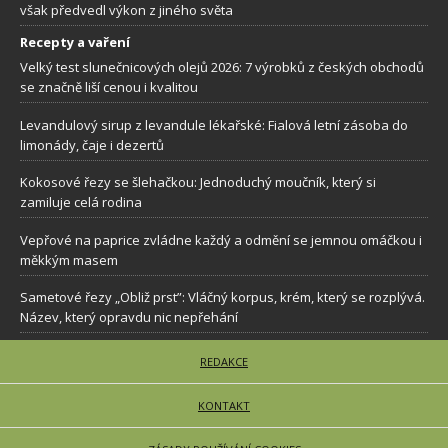
však předvedl výkon z jiného světa
Recepty a vaření
Velký test slunečnicových olejů 2026: 7 výrobků z českých obchodů
se značně liší cenou i kvalitou
Levandulový sirup z levandule lékařské: Fialová letní zásoba do
limonády, čaje i dezertů
Kokosové řezy se šlehačkou: Jednoduchý moučník, který si
zamiluje celá rodina
Vepřové na paprice zvládne každý a odmění se jemnou omáčkou i
měkkým masem
Sametové řezy „Obliž prst”: Vláčný korpus, krém, který se rozplývá.
Název, který opravdu nic nepřehání
REDAKCE
KONTAKT