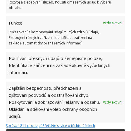
Rozvoj a zlepšování služeb, Použití omezených údajů k výběru
obsahu.
Funkce
Vždy aktivní
Přiřazování a kombinování údajů z jiných zdrojů údajů,
Propojení různých zařízení, Identifikace zařízení na
základě automaticky přenášených informací.
Používání přesných údajů o zeměpisné poloze,
Identifikace zařízení na základě aktivně vyžádaných
informací.
Zajištění bezpečnosti, předcházení a
zjišťování podvodů a odstraňování chyb,
Poskytování a zobrazování reklamy a obsahu,
Vždy aktivní
CHRYZANTÉMA
RADA
Ukládání a sdělování voleb ochrany osobních
údajů.
Správa 1811 prodejců
Přečtěte si více o těchto účelech
Jiří Kolář