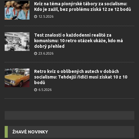
Kvíz na téma pionýrské tábory za socialismu:
Kdo je zažil, bez problému získá 12 ze 12 bodů
12.5.2026
Test znalostí o každodenní realitě za
komunismu: 10 retro otázek ukáže, kdo má
dobrý přehled
23.6.2026
Retro kvíz o oblíbených autech v dobách
socialismu: Tehdejší řidiči musí získat 10 z 10
bodů
6.5.2026
ŽHAVÉ NOVINKY