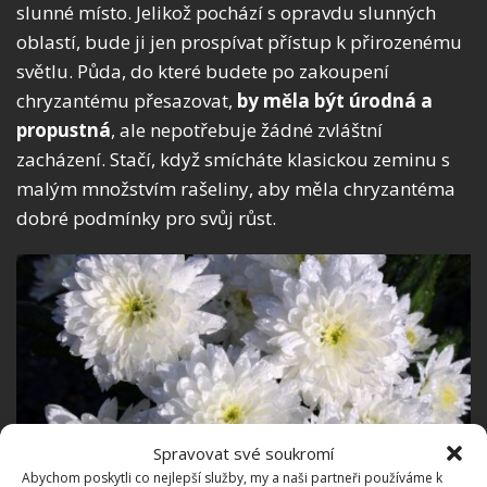
slunné místo. Jelikož pochází s opravdu slunných
oblastí, bude ji jen prospívat přístup k přirozenému
světlu. Půda, do které budete po zakoupení
chryzantému přesazovat,
by měla být úrodná a
propustná
, ale nepotřebuje žádné zvláštní
zacházení. Stačí, když smícháte klasickou zeminu s
malým množstvím rašeliny, aby měla chryzantéma
dobré podmínky pro svůj růst.
Spravovat své soukromí
Abychom poskytli co nejlepší služby, my a naši partneři používáme k