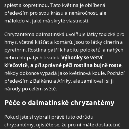
splést s kopretinou. Tato květina je oblíbená
především pro svou krásu a nenáročnost, ale
málokdo ví, jaké má skryté vlastnosti.
Chryzantéma dalmatinská uvolňuje látky toxické pro
hmyz, včetně klíšťat a komárů. Jsou to látky cinerin a
pyrethrin. Rostlina patří k habitu polokeřů, a nahých
nebo chlupatých trvalek.
Výhonky se větví
křečovitě, a při správné péči rostlina bujně roste
,
někdy dokonce vypadá jako květinová koule. Pochází
především z Balkánu a Afriky, ale zamilovali si ji
národy po celém světě.
Péče o dalmatinské chryzantémy
Pokud jste si vybrali právě tuto odrůdu
chryzantémy, ujistěte se, že pro ni máte dostatečně