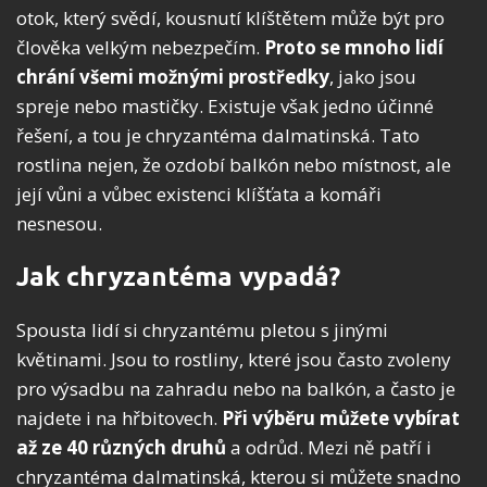
otok, který svědí, kousnutí klíštětem může být pro
člověka velkým nebezpečím.
Proto se mnoho lidí
chrání všemi možnými prostředky
, jako jsou
spreje nebo mastičky. Existuje však jedno účinné
řešení, a tou je chryzantéma dalmatinská. Tato
rostlina nejen, že ozdobí balkón nebo místnost, ale
její vůni a vůbec existenci klíšťata a komáři
nesnesou.
Jak chryzantéma vypadá?
Spousta lidí si chryzantému pletou s jinými
květinami. Jsou to rostliny, které jsou často zvoleny
pro výsadbu na zahradu nebo na balkón, a často je
najdete i na hřbitovech.
Při výběru můžete vybírat
až ze 40 různých druhů
a odrůd. Mezi ně patří i
chryzantéma dalmatinská, kterou si můžete snadno