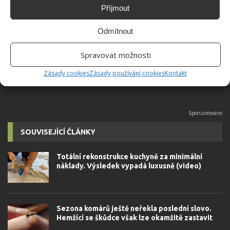
Příjmout
Absolvent České zemědělské
univerzity, který je již od malička
Odmítnout
velkým kutilem. V podstatě vše, co je
možné najít v j...
[Více o autorovi]
Spravovat možnosti
Zásady cookies
Zásady používání cookies
Kontakt
SOUVISEJÍCÍ ČLÁNKY
Totální rekonstrukce kuchyně za minimální
náklady. Výsledek vypadá luxusně (video)
Sezona komárů ještě neřekla poslední slovo.
Hemžící se škůdce však lze okamžitě zastavit