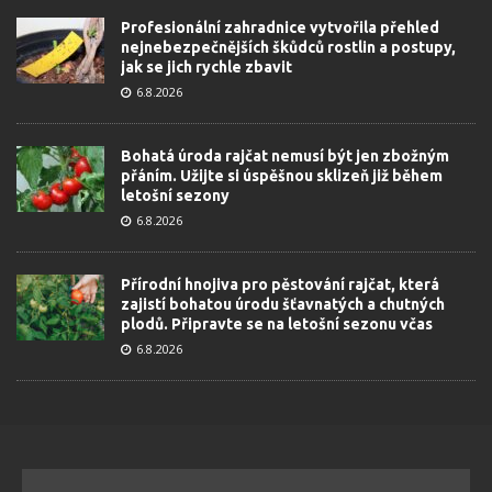
Profesionální zahradnice vytvořila přehled
nejnebezpečnějších škůdců rostlin a postupy,
jak se jich rychle zbavit
6.8.2026
Bohatá úroda rajčat nemusí být jen zbožným
přáním. Užijte si úspěšnou sklizeň již během
letošní sezony
6.8.2026
Přírodní hnojiva pro pěstování rajčat, která
zajistí bohatou úrodu šťavnatých a chutných
plodů. Připravte se na letošní sezonu včas
6.8.2026