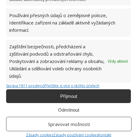
Používání přesných údajů o zeměpisné poloze,
Identifikace zařízení na základě aktivně vyžádaných
informací.
Zajištění bezpečnosti, předcházení a
zjišťování podvodů a odstraňování chyb,
Poskytování a zobrazování reklamy a obsahu,
Vždy aktivní
Ukládání a sdělování voleb ochrany osobních
údajů.
BOLEST ZAD
MATRACE
POSTEL
Správa 1811 prodejců
Přečtěte si více o těchto účelech
Příjmout
VÝBĚR MATRACE
Odmítnout
Spravovat možnosti
SOUVISEJÍCÍ ČLÁNKY
Zásady cookies
Zásady používání cookies
Kontakt