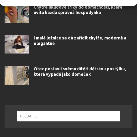
Chytré úklidové triky do domácnosti, které
uvítá každá správná hospodyňka
I malá ložnice se dá zařídit chytře, moderně a
elegantně
Otec postavil svému dítěti dětskou postýlku,
která vypadá jako domeček