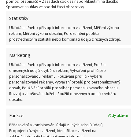
pomocí přepínačů v Zásadách cookies nebo kliknutím na tlačítko
Jaký druh matrace potřebujete, pokud trpíte
Spravovat souhlas ve spodní části obrazovky.
bolestí kloubů nebo zad?
Statistiky
Dobrá matrace vám musí poskytnout dostatečnou
Ukládání a/nebo přístup k informacím v zařízení, Měření výkonu
oporu a zároveň komfort. Většina prodejců v tomto
reklam, Měření výkonu obsahu, Porozumění publiku
prostřednictvím statistik nebo kombinací údajů z různých zdrojů.
případě doporučuje tvrdší typy matrací. Měli byste
dbát na to, aby matrace byla schopna udržet vaše
Marketing
záda ve správné rovině a uvolňovala tlak podél
Ukládání a/nebo přístup k informacím v zařízení, Použití
páteře a kloubů. Obecně lze říct, že čím těžší jste, tím
omezených údajů k výběru reklam, Vytváření profilů pro
tvrdší by měla matrace být.
personalizovanou reklamu, Používání profilů k výběru
personalizované reklamy, Vytváření profilů pro personalizovaný
obsah, Používání profilů pro výběr personalizovaného obsahu,
Obrázek: pexels
Rozvoj a zlepšování služeb, Použití omezených údajů k výběru
obsahu.
Funkce
Vždy aktivní
Přiřazování a kombinování údajů z jiných zdrojů údajů,
Propojení různých zařízení, Identifikace zařízení na
základě automaticky přenášených informací.