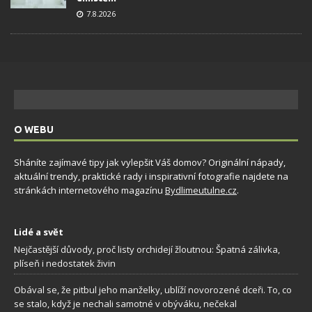
7.8.2026
O WEBU
Sháníte zajímavé tipy jak vylepšit Váš domov? Originální nápady,
aktuální trendy, praktické rady i inspirativní fotografie najdete na
stránkách internetového magazínu
Bydlimeutulne.cz
.
Lidé a svět
Nejčastější důvody, proč listy orchidejí žloutnou: Špatná zálivka,
plíseň i nedostatek živin
Obával se, že pitbul jeho manželky, ublíží novorozené dceři. To, co
se stalo, když je nechali samotné v obýváku, nečekal