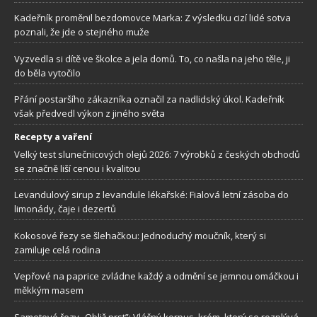
Kadeřník proměnil bezdomovce Marka: Z výsledku cizí lidé sotva
poznali, že jde o stejného muže
Vyzvedla si dítě ve školce a jela domů. To, co našla na jeho těle, ji
do běla vytočilo
Přání postaršího zákazníka označil za nadlidský úkol. Kadeřník
však předvedl výkon z jiného světa
Recepty a vaření
Velký test slunečnicových olejů 2026: 7 výrobků z českých obchodů
se značně liší cenou i kvalitou
Levandulový sirup z levandule lékařské: Fialová letní zásoba do
limonády, čaje i dezertů
Kokosové řezy se šlehačkou: Jednoduchý moučník, který si
zamiluje celá rodina
Vepřové na paprice zvládne každý a odmění se jemnou omáčkou i
měkkým masem
Sametové řezy „Obliž prst”: Vláčný korpus, krém, který se rozplývá.