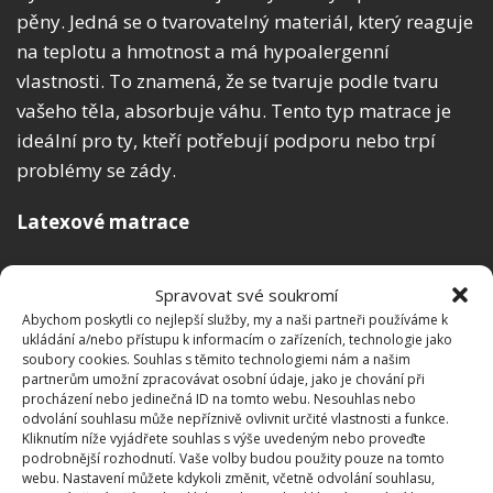
pěny. Jedná se o tvarovatelný materiál, který reaguje
na teplotu a hmotnost a má hypoalergenní
vlastnosti. To znamená, že se tvaruje podle tvaru
vašeho těla, absorbuje váhu. Tento typ matrace je
ideální pro ty, kteří potřebují podporu nebo trpí
problémy se zády.
Latexové matrace
Latexová matrace jsou naplněné latexovou pěnou.
Spravovat své soukromí
Jedná se o obzvláště prodyšný materiál, takže se
Abychom poskytli co nejlepší služby, my a naši partneři používáme k
během spánku nebudete zbytečně přehřívat. Patří
ukládání a/nebo přístupu k informacím o zařízeních, technologie jako
soubory cookies. Souhlas s těmito technologiemi nám a našim
mezi extrémně odolné typy matrací a měla by vám
partnerům umožní zpracovávat osobní údaje, jako je chování při
vydržet delší dobu. Je vhodnou volnou pro osoby,
procházení nebo jedinečná ID na tomto webu. Nesouhlas nebo
odvolání souhlasu může nepříznivě ovlivnit určité vlastnosti a funkce.
které trpí alergiemi nebo mají astma. Latexové
Kliknutím níže vyjádřete souhlas s výše uvedeným nebo proveďte
matrace jsou ve většině případů celkem těžké.
podrobnější rozhodnutí. Vaše volby budou použity pouze na tomto
webu. Nastavení můžete kdykoli změnit, včetně odvolání souhlasu,