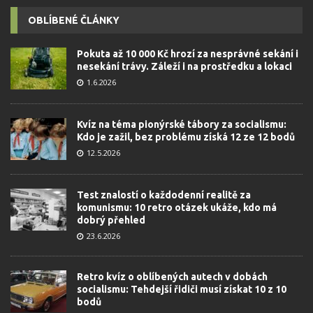
OBLÍBENÉ ČLÁNKY
Pokuta až 10 000 Kč hrozí za nesprávné sekání i
nesekání trávy. Záleží i na prostředku a lokaci
1.6.2026
Kvíz na téma pionýrské tábory za socialismu:
Kdo je zažil, bez problému získá 12 ze 12 bodů
12.5.2026
Test znalostí o každodenní realitě za
komunismu: 10 retro otázek ukáže, kdo má
dobrý přehled
23.6.2026
Retro kvíz o oblíbených autech v dobách
socialismu: Tehdejší řidiči musí získat 10 z 10
bodů