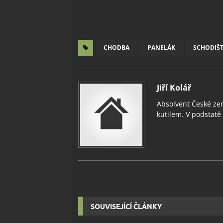
CHODBA
PANELÁK
SCHODIŠ
Jiří Kolář
Absolvent České zem
kutilem. V podstatě v
SOUVISEJÍCÍ ČLÁNKY