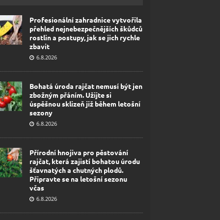
Profesionální zahradnice vytvořila
přehled nejnebezpečnějších škůdců
rostlin a postupy, jak se jich rychle
zbavit
6.8.2026
Bohatá úroda rajčat nemusí být jen
zbožným přáním. Užijte si
úspěšnou sklizeň již během letošní
sezony
6.8.2026
Přírodní hnojiva pro pěstování
rajčat, která zajistí bohatou úrodu
šťavnatých a chutných plodů.
Připravte se na letošní sezonu
včas
6.8.2026