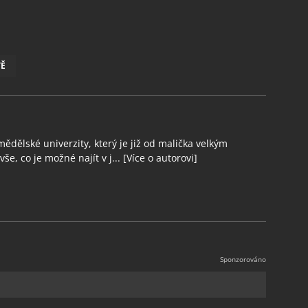
TĚ
ědělské univerzity, který je již od malička velkým
še, co je možné najít v j...
[Více o autorovi]