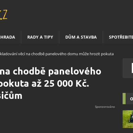
AHRADA
RADY A TIPY
DŮM A STAVBA
SPOTŘEBIT
skladování věcí na chodbě panelového domu může hrozit pokuta
í na chodbě panelového
okuta až 25 000 Kč.
sičům
O