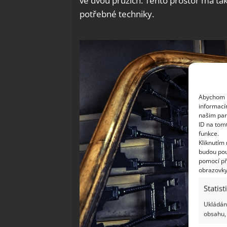
ve dvou pruzích. Tento prostor má tak
potřebné techniky.
Abychom p
informací
našim par
ID na tom
funkce.
Kliknutím
budou pou
pomocí př
obrazovky
Statist
Ukládání
obsahu, 