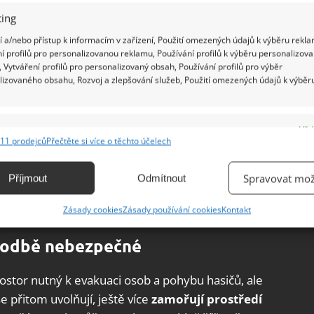
ing
 a/nebo přístup k informacím v zařízení, Použití omezených údajů k výběru rekla
í profilů pro personalizovanou reklamu, Používání profilů k výběru personalizov
sahají přes plot k sousedům: Strom i
 Vytváření profilů pro personalizovaný obsah, Používání profilů pro výběr
 součástí pozemku, na kterém rostou
lizovaného obsahu, Rozvoj a zlepšování služeb, Použití omezených údajů k výběr
e
Vžd
ředměty musí obyvatelé domu z chodeb a
11 prodejců
Přečtěte si více o těchto účelech
ání a kombinování údajů z jiných zdrojů údajů, Propojení různých zařízení,
další opatření v případě potřeby doplnit
. Při
kace zařízení na základě automaticky přenášených informací.
jících z této kontroly může hrozit sdružení
Spravovat mož
Příjmout
Odmítnout
ionu. Fyzické osoby pak mohou být sankciovány ve
ání přesných údajů o zeměpisné poloze, Identifikace zařízení na
Zásady cookies
Zásady používání cookies
Kontakt
ě aktivně vyžádaných informací.
hodbě nebezpečné
ění bezpečnosti, předcházení a zjišťování podvodů a
ňování chyb, Poskytování a zobrazování reklamy a obsahu,
Vžd
rostor nutný k evakuaci osob a pohybu hasičů, ale
ní a sdělování voleb ochrany osobních údajů.
se přitom uvolňují, ještě více
zamořují prostředí