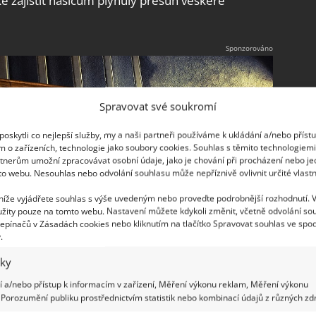
é zajistit hasičům plynulý přesun veškeré
Spravovat své soukromí
oskytli co nejlepší služby, my a naši partneři používáme k ukládání a/nebo příst
m o zařízeních, technologie jako soubory cookies. Souhlas s těmito technologiem
tnerům umožní zpracovávat osobní údaje, jako je chování při procházení nebo j
to webu. Nesouhlas nebo odvolání souhlasu může nepříznivě ovlivnit určité vlastn
 níže vyjádřete souhlas s výše uvedeným nebo proveďte podrobnější rozhodnutí. 
žity pouze na tomto webu. Nastavení můžete kdykoli změnit, včetně odvolání so
epínačů v Zásadách cookies nebo kliknutím na tlačítko Spravovat souhlas ve spod
.
iky
 a/nebo přístup k informacím v zařízení, Měření výkonu reklam, Měření výkonu
Porozumění publiku prostřednictvím statistik nebo kombinací údajů z různých zdr