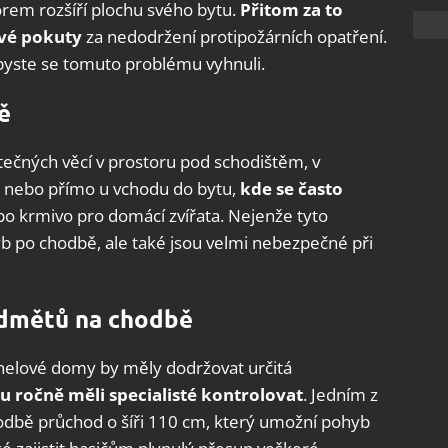
rem rozšíří plochu svého bytu.
Přitom za to
ové pokuty
za nedodržení protipožárních opatření.
 abyste se tomuto problému vyhnuli.
ě
čných věcí v prostoru pod schodištěm, v
r nebo přímo u vchodu do bytu,
kde se často
bo krmivo pro domácí zvířata. Nejenže tyto
po chodbě, ale také jsou velmi nebezpečné při
edmětů na chodbě
 panelové domy by měly dodržovat určitá
u ročně měli specialisté kontrolovat
. Jedním z
odbě průchod o šíři 110 cm, který umožní pohyb