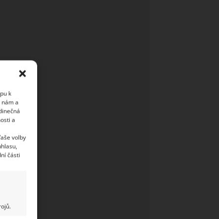
upu k
i nám a
edinečná
osti a
Vaše volby
uhlasu,
ní části
ojů.