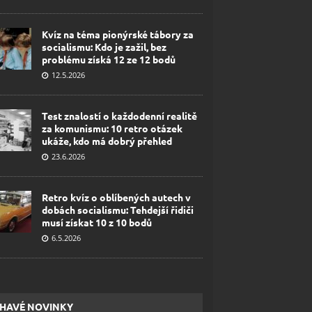
Kvíz na téma pionýrské tábory za
socialismu: Kdo je zažil, bez
problému získá 12 ze 12 bodů
12.5.2026
Test znalostí o každodenní realitě
za komunismu: 10 retro otázek
ukáže, kdo má dobrý přehled
23.6.2026
Retro kvíz o oblíbených autech v
dobách socialismu: Tehdejší řidiči
musí získat 10 z 10 bodů
6.5.2026
HAVÉ NOVINKY