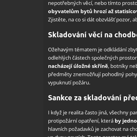
nepotřebných věcí, nebo tímto prosto
obyvatelům bytů hrozí až statisíc
Zjistěte, na co si dát obzvlášť pozor,
Skladování věcí na chodb
Ožehavým tématem je odkládání zbyte
odlehlých částech společných prosto
nacházejí úložné skříně
, botníky ne
předměty znemožňují pohodlný pohyb 
vypuknutí požáru.
Sankce za skladování př
I když je realita často jiná, všechny
protipožární opatření, která
by jedno
hlavních požadavků je zachovat na ch