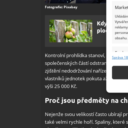
Market
Fotografie: Pixabay
Ukládání
Vytvářen
Když větve 
reklamy,
plody jsou
persona
obsahu.
Funkc
Kontrolní prohlídka stanoví, které p
Správa 18
Přiřazov
společenských částí odstranit a
jaká 
Identifi
zjištění nedodržování nařízení vyplýva
vlastníků jednotek pokuta až půl mil
Použív
výši 25 000 Kč.
základ
Proč jsou předměty na c
Zajišt
odstra
Nejenže svou velikostí často ubírají p
Ukládá
také velmi rychle hoří. Spaliny, které 