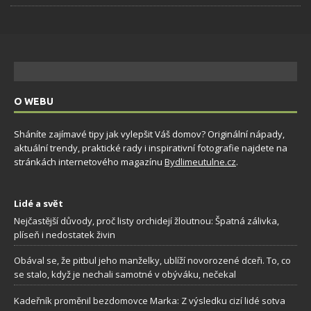
O WEBU
Sháníte zajímavé tipy jak vylepšit Váš domov? Originální nápady,
aktuální trendy, praktické rady i inspirativní fotografie najdete na
stránkách internetového magazínu
Bydlimeutulne.cz
.
Lidé a svět
Nejčastější důvody, proč listy orchidejí žloutnou: Špatná zálivka,
plíseň i nedostatek živin
Obával se, že pitbul jeho manželky, ublíží novorozené dceři. To, co
se stalo, když je nechali samotné v obýváku, nečekal
Kadeřník proměnil bezdomovce Marka: Z výsledku cizí lidé sotva