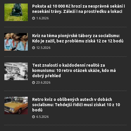
Pokuta až 10 000 Kč hrozí za nesprávné sekání i
nesekání trávy. Záleží i na prostředku a lokaci
1.6.2026
Kvíz na téma pionýrské tábory za socialismu:
Kdo je zažil, bez problému získá 12 ze 12 bodů
12.5.2026
Test znalostí o každodenní realitě za
komunismu: 10 retro otázek ukáže, kdo má
dobrý přehled
23.6.2026
Retro kvíz o oblíbených autech v dobách
socialismu: Tehdejší řidiči musí získat 10 z 10
bodů
6.5.2026