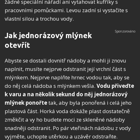
žádné speciální nářadí ani vytahovat kufříky s
pracovními pomůckami. Levou zadní si vystačíte s
vlastní silou a trochou vody.
Jak jednorázový mlýnek
otevřít
Abyste se dostali dovnitř nádoby a mohli ji znovu
naplnit, musíte nejprve odstranit její vrchní část s
mlýnkem. Nejprve naplňte hrnec vodou tak, aby se
do něj celá nádoba s mlýnkem vešla.
Vodu přiveďte
k varu a na několik sekund do něj jednorázový
mlýnek ponořte
tak, aby byla ponořená i celá jeho
plastová část. Horká voda dokáže plast dostatečně
změkčit a vy ho budete moci ze skleněné nádoby
snadněji odstranit. Po pár vteřinách nádobu z vody
vyjměte, uchopte utěrkou a uzávěr odstraňte.