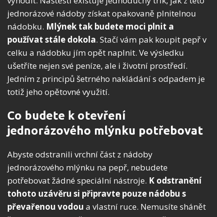
vyhodit. Naštěstí existuje jednoduchý trik, jak z této
jednorázové nádoby získat opakovaně plnitelnou
nádobku.
Mlýnek tak budete moci plnit a
používat stále dokola
. Stačí vám pak koupit pepř v
celku a nádobku jím opět naplnit. Ve výsledku
ušetříte nejen své peníze, ale i životní prostředí.
Jedním z principů šetrného nakládání s odpadem je
totiž jeho opětovné využití.
Co budete k otevření
jednorázového mlýnku potřebovat
Abyste odstranili vrchní část z nádoby
jednorázového mlýnku na pepř, nebudete
potřebovat žádné speciální nástroje.
K odstranění
tohoto uzávěru si připravte pouze nádobu s
převařenou vodou
a vlastní ruce. Nemusíte shánět