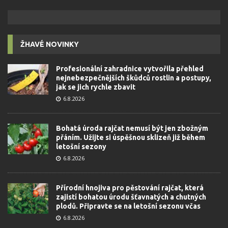
ŽHAVÉ NOVINKY
Profesionální zahradnice vytvořila přehled
nejnebezpečnějších škůdců rostlin a postupy,
jak se jich rychle zbavit
6.8.2026
Bohatá úroda rajčat nemusí být jen zbožným
přáním. Užijte si úspěšnou sklizeň již během
letošní sezony
6.8.2026
Přírodní hnojiva pro pěstování rajčat, která
zajistí bohatou úrodu šťavnatých a chutných
plodů. Připravte se na letošní sezonu včas
6.8.2026