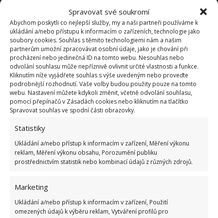
Spravovat své soukromí
Abychom poskytli co nejlepší služby, my a naši partneři používáme k
ukládání a/nebo přístupu k informacím o zařízeních, technologie jako
soubory cookies. Souhlas s těmito technologiemi nám a našim
partnerům umožní zpracovávat osobní údaje, jako je chování při
procházení nebo jedinečná ID na tomto webu. Nesouhlas nebo
odvolání souhlasu může nepříznivě ovlivnit určité vlastnosti a funkce.
Kliknutím níže vyjádřete souhlas s výše uvedeným nebo proveďte
podrobnější rozhodnutí. Vaše volby budou použity pouze na tomto
webu. Nastavení můžete kdykoli změnit, včetně odvolání souhlasu,
pomocí přepínačů v Zásadách cookies nebo kliknutím na tlačítko
Spravovat souhlas ve spodní části obrazovky.
Statistiky
Ukládání a/nebo přístup k informacím v zařízení, Měření výkonu
reklam, Měření výkonu obsahu, Porozumění publiku
prostřednictvím statistik nebo kombinací údajů z různých zdrojů.
Marketing
Ukládání a/nebo přístup k informacím v zařízení, Použití
omezených údajů k výběru reklam, Vytváření profilů pro