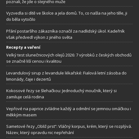
poznali, že jde o stejného muže
Vyzvedla si dítě ve školce a jela domů. To, co našla na jeho těle, ji
do běla vytočilo
Přání postaršího zákazníka označil za nadlidský úkol. Kadeřník
však předvedl výkon z jiného světa
Recepty a vaření
Velký test slunečnicových olejů 2026: 7 výrobků z českých obchodů
se značně liší cenou i kvalitou
Levandulový sirup z levandule lékařské: Fialová letní zásoba do
limonády, čaje i dezertů
Kokosové řezy se šlehačkou: Jednoduchý moučník, který si
zamiluje celá rodina
Vepřové na paprice zvládne každý a odmění se jemnou omáčkou i
měkkým masem
Sametové řezy „Obliž prst”: Vláčný korpus, krém, který se rozplývá.
Název, který opravdu nic nepřehání