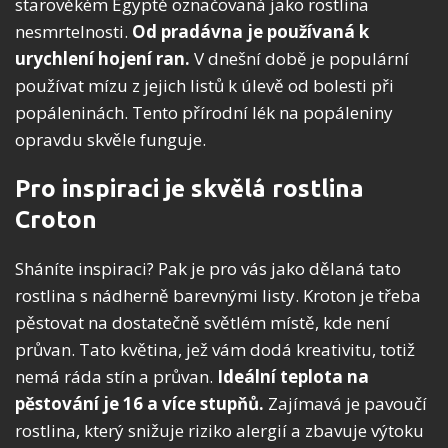
starověkém Egyptě označovaná jako rostlina
nesmrtelnosti.
Od pradávna je používaná k
urychlení hojení ran.
V dnešní době je populární
používat mízu z jejich listů k úlevě od bolesti při
popáleninách. Tento přírodní lék na popáleniny
opravdu skvěle funguje.
Pro inspiraci je skvělá rostlina
Croton
Sháníte inspiraci? Pak je pro vás jako dělaná tato
rostlina s nádherně barevnými listy. Kroton je třeba
pěstovat na dostatečně světlém místě, kde není
průvan. Tato květina, jež vám dodá kreativitu, totiž
nemá ráda stín a průvan.
Ideální teplota na
pěstování je 16 a více stupňů.
Zajímavá je pavoučí
rostlina, který snižuje riziko alergií a zbavuje výtoku