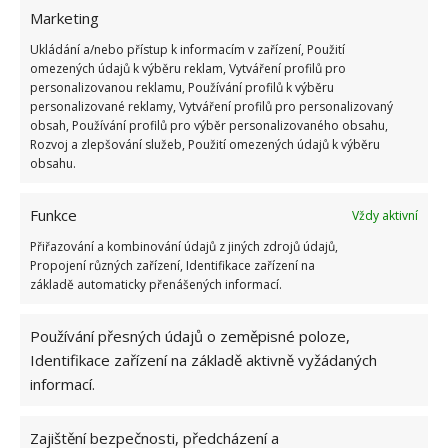
tato květina totiž velmi dobře absorbuje
Marketing
formaldehyd. Pokud máte v bytě takovou rostlinu,
Ukládání a/nebo přístup k informacím v zařízení, Použití
buďte si jisti, že vzduch, který dýcháte, je čistý, a
omezených údajů k výběru reklam, Vytváření profilů pro
tudíž i zdravý.
Snazší ranní probouzení vám zajistí
personalizovanou reklamu, Používání profilů k výběru
personalizované reklamy, Vytváření profilů pro personalizovaný
Aglaonema
s nádhernými červeně zbarvenými listy.
obsah, Používání profilů pro výběr personalizovaného obsahu,
Barevnost listů zvyšuje chuť k jídlu a také dodává
Rozvoj a zlepšování služeb, Použití omezených údajů k výběru
obsahu.
energii. Ideální je umístit ji do koupelny. Vaši
pozornost pak nejvíce zlepší bambus.
Funkce
Vždy aktivní
Zdroj: GardeningKnowHow
Přiřazování a kombinování údajů z jiných zdrojů údajů,
Propojení různých zařízení, Identifikace zařízení na
základě automaticky přenášených informací.
Používání přesných údajů o zeměpisné poloze,
Identifikace zařízení na základě aktivně vyžádaných
informací.
Zajištění bezpečnosti, předcházení a