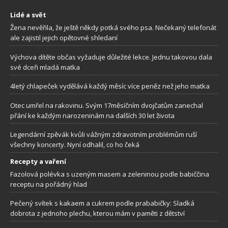
Lidé a svět
Žena nevěřila, že ještě někdy potká svého psa. Nečekaný telefonát
ale zajistil jejich opětovné shledaní
Výchova dítěte občas vyžaduje důležité lekce. Jednu takovou dala
své dceři mladá matka
4letý chlapeček vydělává každý měsíc více peněz než jeho matka
Otec umřel na rakovinu. Svým 17měsíčním dvojčatům zanechal
přání ke každým narozeninám na dalších 30 let života
Legendární zpěvák kvůli vážným zdravotním problémům ruší
všechny koncerty. Nyní odhalil, co ho čeká
Recepty a vaření
Fazolová polévka s uzeným masem a zeleninou podle babiččina
receptu na pořádný hlad
Pečený svítek s kakaem a cukrem podle prababičky: Sladká
dobrota z jednoho plechu, kterou mám v paměti z dětství