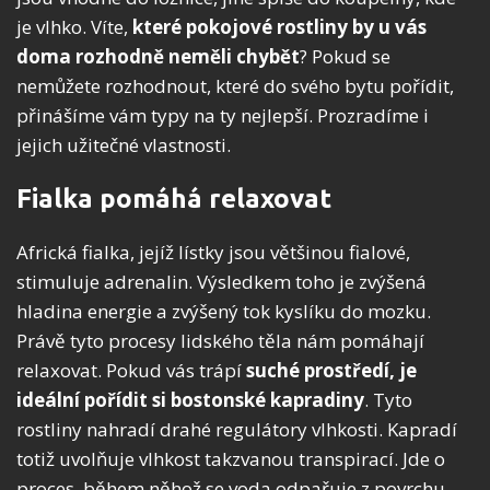
je vlhko. Víte,
které
pokojové rostliny by u vás
doma rozhodně neměli chybět
? Pokud se
nemůžete rozhodnout, které do svého bytu pořídit,
přinášíme vám typy na ty nejlepší. Prozradíme i
jejich užitečné vlastnosti.
Fialka pomáhá relaxovat
Africká fialka, jejíž lístky jsou většinou fialové,
stimuluje adrenalin. Výsledkem toho je zvýšená
hladina energie a zvýšený tok kyslíku do mozku.
Právě tyto procesy lidského těla nám pomáhají
relaxovat. Pokud vás trápí
suché prostředí, je
ideální pořídit si bostonské kapradiny
. Tyto
rostliny nahradí drahé regulátory vlhkosti. Kapradí
totiž uvolňuje vlhkost takzvanou transpirací. Jde o
proces, během něhož se voda odpařuje z povrchu