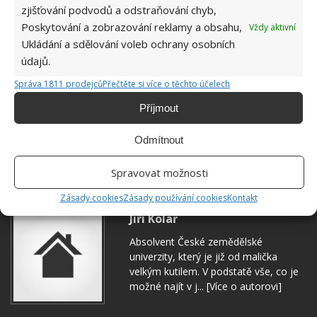
zjišťování podvodů a odstraňování chyb,
Poskytování a zobrazování reklamy a obsahu,
Vždy aktivní
Ukládání a sdělování voleb ochrany osobních
údajů.
Správa 1811 prodejců
Přečtěte si více o těchto účelech
Příjmout
Odmítnout
KVĚTINY
POKOJOVÉ KVĚTINY
ROSTLINY
Spravovat možnosti
Zásady cookies
Zásady používání cookies
Kontakt
Jiří Kolář
Absolvent České zemědělské
univerzity, který je již od malička
velkým kutilem. V podstatě vše, co je
možné najít v j...
[Více o autorovi]