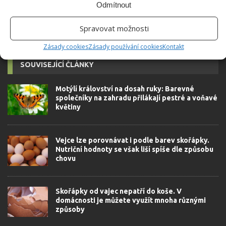
Odmítnout
Spravovat možnosti
Zásady cookies
Zásady používání cookies
Kontakt
SOUVISEJÍCÍ ČLÁNKY
Motýlí království na dosah ruky: Barevné
společníky na zahradu přilákají pestré a voňavé
květiny
Vejce lze porovnávat i podle barev skořápky.
Nutriční hodnoty se však liší spíše dle způsobu
chovu
Skořápky od vajec nepatří do koše. V
domácnosti je můžete využít mnoha různými
způsoby