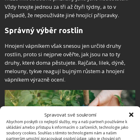
Vždy hnojte jednou za tři až čtyři týdny, a to v
případě, že nepoužíváte jiné hnojící přípravky.
Správný výběr rostlin
Hnojení vápníkem však snesou jen určité druhy
rostlin, proto si nejprve ověřte, jak jsou na to ty
druhy, které doma pěstujete. Rajčata, lilek, dýně,
melouny, tykve reagují bujným růstem a hnojení
vápníkem výrazně ocení.
Spravovat své soukromí
Abychom poskytli co nejlepší služby, my a naši partneři používáme k
ukládání a/nebo přístupu k informacím o zařízeních, technologie jako
soubory cookies. Souhlas s těmito technologiemi nám a našim
partnerům umožní zpracovávat osobní údaje, jako je chování při