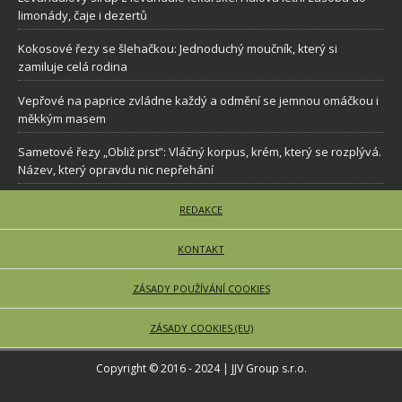
limonády, čaje i dezertů
Kokosové řezy se šlehačkou: Jednoduchý moučník, který si
zamiluje celá rodina
Vepřové na paprice zvládne každý a odmění se jemnou omáčkou i
měkkým masem
Sametové řezy „Obliž prst”: Vláčný korpus, krém, který se rozplývá.
Název, který opravdu nic nepřehání
REDAKCE
KONTAKT
ZÁSADY POUŽÍVÁNÍ COOKIES
ZÁSADY COOKIES (EU)
Copyright © 2016 - 2024 | JJV Group s.r.o.