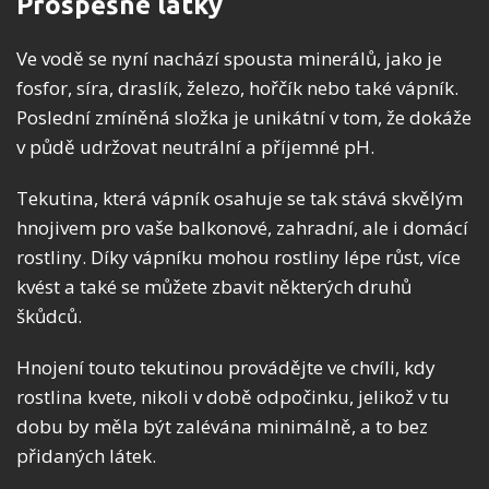
Prospěšné látky
Ve vodě se nyní nachází spousta minerálů, jako je
fosfor, síra, draslík, železo, hořčík nebo také vápník.
Poslední zmíněná složka je unikátní v tom, že dokáže
v půdě udržovat neutrální a příjemné pH.
Tekutina, která vápník osahuje se tak stává skvělým
hnojivem pro vaše balkonové, zahradní, ale i domácí
rostliny. Díky vápníku mohou rostliny lépe růst, více
kvést a také se můžete zbavit některých druhů
škůdců.
Hnojení touto tekutinou provádějte ve chvíli, kdy
rostlina kvete, nikoli v době odpočinku, jelikož v tu
dobu by měla být zalévána minimálně, a to bez
přidaných látek.