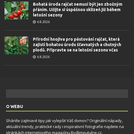
Bohatá úroda rajčat nemusí být jen zbožným
přáním. Užijte si úspěšnou sklizeň již během
letošní sezony
6.8.2026
Přírodní hnojiva pro pěstování rajčat, která
zajistí bohatou úrodu šťavnatých a chutných
plodů. Připravte se na letošní sezonu včas
6.8.2026
O WEBU
Sháníte zajímavé tipy jak vylepšit Váš domov? Originální nápady,
aktuální trendy, praktické rady i inspirativní fotografie najdete na
stránkách internetového magazínu
Bydlimeutulne.cz
.