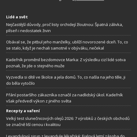
Lidé a svět
Nejčastější důvody, proč listy orchidejí žloutnou: Špatná zálivka,
plíseň i nedostatek živin
Obával se, že pitbul jeho manželky, ublíží novorozené dceři. To, co
se stalo, když je nechali samotné v obýváku, nečekal
Kadeřník proměnil bezdomovce Marka: Z výsledku cizí lidé sotva
poznali, že jde o stejného muže
Vyzvedla si dítě ve školce a jela domů. To, co našla na jeho těle, ji
do běla vytočilo
Přání postaršího zákazníka označil za nadlidský úkol. Kadeřník
však předvedl výkon z jiného světa
Recepty a vaření
Velký test slunečnicových olejů 2026: 7 výrobků z českých obchodů
se značně liší cenou i kvalitou
Levandulový sirup z levandule lékařské: Fialová letní zásoba do