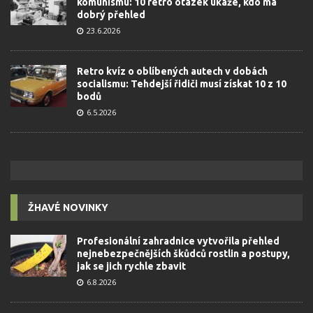
komunismu: 10 retro otázek ukáže, kdo má
dobrý přehled
23.6.2026
Retro kvíz o oblíbených autech v dobách
socialismu: Tehdejší řidiči musí získat 10 z 10
bodů
6.5.2026
ŽHAVÉ NOVINKY
Profesionální zahradnice vytvořila přehled
nejnebezpečnějších škůdců rostlin a postupy,
jak se jich rychle zbavit
6.8.2026