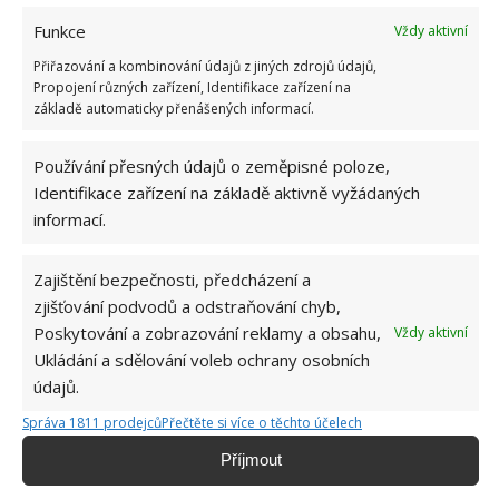
Funkce
Vždy aktivní
Přiřazování a kombinování údajů z jiných zdrojů údajů,
Propojení různých zařízení, Identifikace zařízení na
základě automaticky přenášených informací.
Používání přesných údajů o zeměpisné poloze,
Identifikace zařízení na základě aktivně vyžádaných
informací.
ROSTLINY
VEJCE
VODA
Zajištění bezpečnosti, předcházení a
zjišťování podvodů a odstraňování chyb,
Poskytování a zobrazování reklamy a obsahu,
Vždy aktivní
Hana Musilová
Ukládání a sdělování voleb ochrany osobních
údajů.
Do redakce Bydlimeutulne.cz se
přidala během svých studií a práce
Správa 1811 prodejců
Přečtěte si více o těchto účelech
redaktorky ji tak nadchla, že se
Příjmout
rozhodla zůstat. Její v...
[Více o
autorovi]