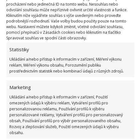
procházení nebo jedinečná ID na tomto webu. Nesouhlas nebo
odvolání souhlasu může nepříznivě ovlivnit určité vlastnosti a funkce.
Kliknutím níže vyjádřete souhlas s výše uvedeným nebo proveďte
podrobnější rozhodnutí. Vaše volby budou použity pouze na tomto
webu. Nastavení můžete kdykoli změnit, včetně odvolání souhlasu,
pomocí přepínačů v Zásadách cookies nebo kliknutím na tlačítko
Spravovat souhlas ve spodní části obrazovky.
Fotografie: Freepik
Statistiky
Naopak okurky, špenát, jahody či fazole nesnesou
Ukládání a/nebo přístup k informacím v zařízení, Měření výkonu
větší množství tohoto minerálu v půdě. Objevují se
reklam, Měření výkonu obsahu, Porozumění publiku
pak u nich choroby a někdy taková chyba v hnojení
prostřednictvím statistik nebo kombinací údajů z různých zdrojů.
vede až k uhynutí rostliny.
Marketing
Ukládání a/nebo přístup k informacím v zařízení, Použití
omezených údajů k výběru reklam, Vytváření profilů pro
personalizovanou reklamu, Používání profilů k výběru
personalizované reklamy, Vytváření profilů pro personalizovaný
obsah, Používání profilů pro výběr personalizovaného obsahu,
Rozvoj a zlepšování služeb, Použití omezených údajů k výběru
obsahu.