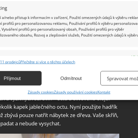
ing
 a/nebo přístup k informacím v zařízení, Použití omezených údajů k výběru rekla
a vše
í profilů pro personalizovanou reklamu, Používání profilů k výběru personalizov
 Vytváření profilů pro personalizovaný obsah, Používání profilů pro výběr
ipravit pomocí mycího prostředku na nádobí,
lizovaného obsahu, Rozvoj a zlepšování služeb, Použití omezených údajů k výběr
avte si láhev s rozprašovačem a nalijte do ni jednu
vě lžíce octu, dvě a půl sklenice horké vody, pět
e
Vžd
jiného éterického oleje. Směs dobře protřepte,
11 prodejců
Přečtěte si více o těchto účelech
ání a kombinování údajů z jiných zdrojů údajů, Propojení různých zařízení,
kace zařízení na základě automaticky přenášených informací.
Spravovat mož
Příjmout
Odmítnout
bytek
ání přesných údajů o zeměpisné poloze, Identifikace zařízení na
Zásady cookies
Zásady používání cookies
Kontakt
ě aktivně vyžádaných informací.
h a výživných surovin – octu a olivového oleje.
ěkolik kapek jablečného octu. Nyní použijte hadřík
ění bezpečnosti, předcházení a zjišťování podvodů a
už zbývá pouze natřít nábytek ze dřeva. Vaše skříň,
ňování chyb, Poskytování a zobrazování reklamy a obsahu,
Vžd
ypadat a nebude vysychat.
ní a sdělování voleb ochrany osobních údajů.