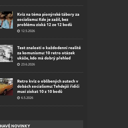
Kvíz na téma pionýrské tábory za
socialismu: Kdo je zažil, bez
problému získá 12 ze 12 bodů
12.5.2026
Test znalostí o každodenní realitě
za komunismu: 10 retro otázek
ukáže, kdo má dobrý přehled
23.6.2026
Retro kvíz o oblíbených autech v
dobách socialismu: Tehdejší řidiči
musí získat 10 z 10 bodů
6.5.2026
HAVÉ NOVINKY