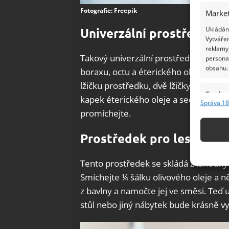
Fotografie: Freepik
Market
Ukládání
Univerzální prostředek n
Vytvářen
reklamy,
Takový univerzální prostředek lze př
persona
obsahu.
boraxu, octu a éterického oleje. Připr
lžičku prostředku, dvě lžičky boraxu, d
Funkc
kapek éterického oleje a sedm kapek 
Správa 18
Přiřazov
promíchejte.
Identifi
Prostředek pro lesklý ná
Použív
základ
Tento prostředek se skládá z lahodnýc
Smíchejte ¼ šálku olivového oleje a n
Zajišt
z bavlny a namočte jej ve směsi. Teď 
odstra
stůl nebo jiný nábytek bude krásně v
Ukládá