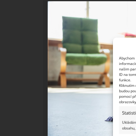
Abychom p
informací
našim par
ID na tom
funkce.
Kliknutím
budou pou
pomocí př
obrazovky
Statist
Ukládání
obsahu, 