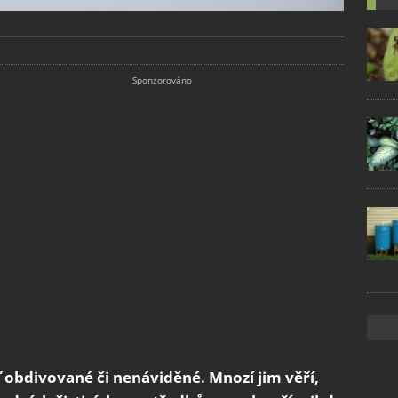
 obdivované či nenáviděné. Mnozí jim věří,