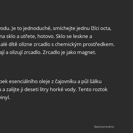
odu. Je to jednoduché, smíchejte jednu lžíci octa,
 na sklo a utřete, hotovo. Sklo se leskne a
malé dítě olízne zrcadlo s chemickým prostředkem.
ají a olizují zrcadlo. Zrcadlo je jako magnet.
apek esenciálního oleje z čajovníku a půl šálku
 zalijte ji deseti litry horké vody. Tento roztok
inyl.