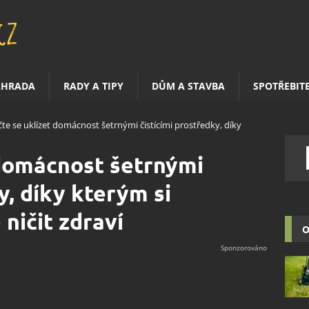
AHRADA
RADY A TIPY
DŮM A STAVBA
SPOTŘEBIT
te se uklízet domácnost šetrnými čistícími prostředky, díky
 domácnost šetrnými
y, díky kterým si
ničit zdraví
O