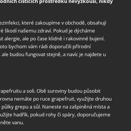
řírodních čisticích prostředků nevyzkouší, nikdy
dezinfekci, které zakoupíme v obchodě, obsahují
eré škodí našemu zdraví. Pokud je dýcháme
alergie, ale po čase klidně i rakovinné bujení.
roto bychom vám rádi doporučili přírodní
ale budou fungovat stejně, a navíc je najdete u
rapefruitu a soli. Obě suroviny budou působit
zrovna nemáte po ruce grapefruit, využijte druhou
 z půlky grepu a sůl. Naneste na zašpiněná místa a
užijte hadřík, pokud rohy či spáry, doporučujeme
hněte vanu.