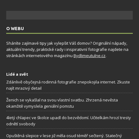
O WEBU
Sháníte zajímavé tipy jak vylepšit Váš domov? Originální nápady,
aktuální trendy, praktické rady i inspirativní fotografie najdete na
stránkách internetového magazínu
Bydlimeutulne.cz
.
Lidé a svět
Zdánlivě obyčejná rodinná fotografie znepokojila internet. Zkuste
najít mrazivý detail
Ženich se vykašlal na svou vlastní svatbu. Zhrzená nevěsta
okamžitě vymyslela geniální pomstu
4letý chlapec ve školce upadl do bezvědomí. Učitelkám hrozí tresty
odnětí svobody
Opuštěná slepice v lese již měla osud téměř sečtený. Statečný