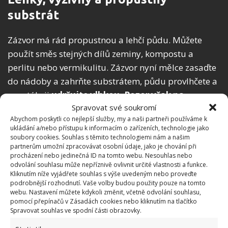
substrát
Zázvor má rád propustnou a lehčí půdu. Můžete
použít směs stejných dílů zeminy, kompostu a
perlitu nebo vermikulitu. Zázvor nyní mělce zasaďte
do nádoby a zahrňte substrátem, půdu provlhčete a
neustále ji
udržujte vlhkou. Pozor však na
Spravovat své soukromí
přemokření
. Květináč umístěte na teplé a slunné
Abychom poskytli co nejlepší služby, my a naši partneři používáme k
místo k oknu. Můžete ho překrýt potravinářskou fólií
ukládání a/nebo přístupu k informacím o zařízeních, technologie jako
nebo alobalem, půda pak nebude tolik vysychat.
soubory cookies. Souhlas s těmito technologiemi nám a našim
partnerům umožní zpracovávat osobní údaje, jako je chování při
První zelené části se objeví za 4–6 týdnů, poté fólii
procházení nebo jedinečná ID na tomto webu. Nesouhlas nebo
odstraňte.
odvolání souhlasu může nepříznivě ovlivnit určité vlastnosti a funkce.
Kliknutím níže vyjádřete souhlas s výše uvedeným nebo proveďte
podrobnější rozhodnutí. Vaše volby budou použity pouze na tomto
Pravidelně rostlinu zalévejte vždy, jakmile vyschnou
webu. Nastavení můžete kdykoli změnit, včetně odvolání souhlasu,
horní 3 cm substrátu. Během vegetačního období
pomocí přepínačů v Zásadách cookies nebo kliknutím na tlačítko
Spravovat souhlas ve spodní části obrazovky.
přihnojujte každých 4–6 týdnů tekutým