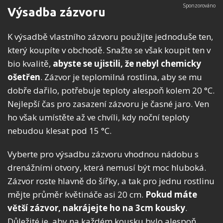
Výsadba zázvoru
K výsadbě vlastního zázvoru použijte jednoduše ten,
který koupíte v obchodě. Snažte se však koupit ten v
bio kvalitě,
abyste se ujistili, že nebyl chemicky
ošetřen
. Zázvor je teplomilná rostlina, aby se mu
dobře dařilo, potřebuje teploty alespoň kolem 20 °C.
Nejlepší čas pro zasazení zázvoru je časné jaro. Ven
ho však umístěte až ve chvíli, kdy noční teploty
nebudou klesat pod 15 °C.
Vyberte pro výsadbu zázvoru vhodnou nádobu s
drenážními otvory, která nemusí být moc hluboká.
Zázvor roste hlavně do šířky, a tak pro jednu rostlinu
mějte průměr květináče asi 20 cm.
Pokud máte
větší zázvor, nakrájejte ho na 3cm kousky
.
Důležité je, aby na každém kousku bylo alespoň