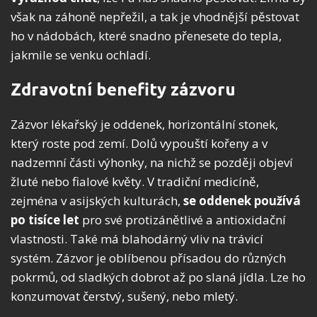
však na záhoně nepřežil, a tak je vhodnější pěstovat
ho v nádobách, které snadno přenesete do tepla,
jakmile se venku ochladí.
Zdravotní benefity zázvoru
Zázvor lékařský je oddenek, horizontální stonek,
který roste pod zemí. Dolů vypouští kořeny a v
nadzemní části výhonky, na nichž se později objeví
žluté nebo fialové květy. V tradiční medicíně,
zejména v asijských kulturách,
se oddenek používá
po tisíce let
pro své protizánětlivé a antioxidační
vlastnosti. Také má blahodárný vliv na trávicí
systém. Zázvor je oblíbenou přísadou do různých
pokrmů, od sladkých dobrot až po slaná jídla. Lze ho
konzumovat čerstvý, sušený, nebo mletý.