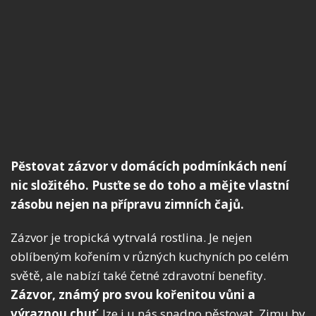
Pěstovat zázvor v domácích podmínkách není
nic složitého. Pusťte se do toho a mějte vlastní
zásobu nejen na přípravu zimních čajů.
Zázvor je tropická vytrvalá rostlina. Je nejen
oblíbeným kořením v různých kuchyních po celém
světě, ale nabízí také četné zdravotní benefity.
Zázvor, známý pro svou kořenitou vůni a
výraznou chuť
, lze i u nás snadno pěstovat. Zimu by