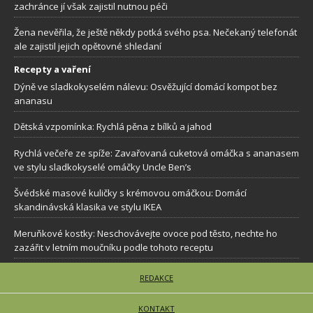
zachránce jí však zajistil nutnou péči
Žena nevěřila, že ještě někdy potká svého psa. Nečekaný telefonát
ale zajistil jejich opětovné shledaní
Recepty a vaření
Dýně ve sladkokyselém nálevu: Osvěžující domácí kompot bez
ananasu
Dětská vzpomínka: Rychlá pěna z bílků a jahod
Rychlá večeře ze spíže: Zavařovaná cuketová omáčka s ananasem
ve stylu sladkokyselé omáčky Uncle Ben’s
Švédské masové kuličky s krémovou omáčkou: Domácí
skandinávská klasika ve stylu IKEA
Meruňkové kostky: Neschovávejte ovoce pod těsto, nechte ho
zazářit v letním moučníku podle tohoto receptu
REDAKCE
KONTAKT