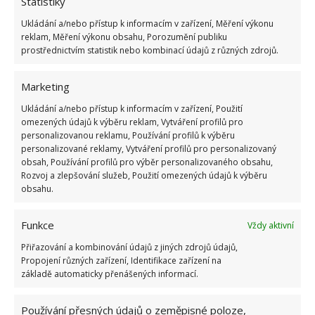
vyváženým hnojivem
. Jakmile se venku oteplí
Statistiky
stabilně nad 20 °C, můžete nádobu přemístit ven.
Ukládání a/nebo přístup k informacím v zařízení, Měření výkonu
reklam, Měření výkonu obsahu, Porozumění publiku
Nechte ji však v polostínu a v místě, kde je závětří.
prostřednictvím statistik nebo kombinací údajů z různých zdrojů.
Zázvor silnější vítr nesnáší a mohl by uhynout.
Marketing
Sklizeň zázvoru
Ukládání a/nebo přístup k informacím v zařízení, Použití
omezených údajů k výběru reklam, Vytváření profilů pro
Jakmile se koncem léta ochladí, přemístěte ho zpět
personalizovanou reklamu, Používání profilů k výběru
do tepla. Zázvor je připraven ke sklizni přibližně 9
personalizované reklamy, Vytváření profilů pro personalizovaný
obsah, Používání profilů pro výběr personalizovaného obsahu,
měsíců od vysazení.
Sklidíte ho tak, že vytáhnete
Rozvoj a zlepšování služeb, Použití omezených údajů k výběru
celou rostlinu
. Nezapomeňte si část vypěstovaného
obsahu.
zázvoru uschovat pro další výsadbu. V průběhu
růstu se také může stát, že zázvoru nebude stačit
Funkce
Vždy aktivní
nádoba, do které jste ho vysadili, pak ho přesaďte do
Přiřazování a kombinování údajů z jiných zdrojů údajů,
větší.
Propojení různých zařízení, Identifikace zařízení na
základě automaticky přenášených informací.
Zdroj:
Porady Interia
Používání přesných údajů o zeměpisné poloze,