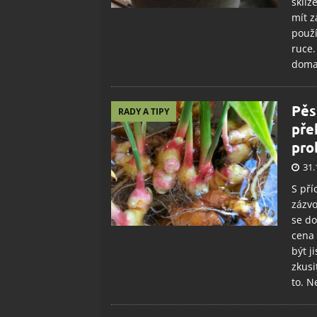
sklíz
mít z
použí
ruce.
doma
Pěs
RADY A TIPY
pře
pro
31.
S pří
zázvo
se do
cena 
být j
zkusi
to. N