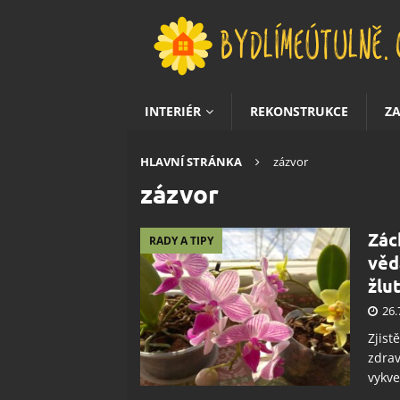
INTERIÉR
REKONSTRUKCE
Z
HLAVNÍ STRÁNKA
zázvor
zázvor
Zác
RADY A TIPY
věd
žlu
26.
Zjist
zdrav
vykve