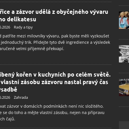
řice a zázvor udělá z obyčejného vývaru
mo delikatesu
6.2026
Rady a tipy
 patříte mezi milovníky vývaru, pak byste měli vyzkoušet
 jednoduchý trik. Přidejte tyto dvě ingredience a výsledek
aručeně velmi příjemně překvapí.
íbený kořen v kuchyních po celém světě.
 vlastní zásobu zázvoru nastal pravý čas
ýsadbě
6.2026
Zahrada
vat zázvor v domácích podmínkách není nic složitého.
e se do toho a mějte vlastní zásobu, nejen na přípravu
ch čajů.