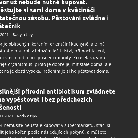
ění bezpečnosti, předcházení a zjišťování podvodů a
vor už nebude nutné kupovat.
ňování chyb, Poskytování a zobrazování reklamy a obsahu,
Vžd
ěstujte si sami doma v květináči
ní a sdělování voleb ochrany osobních údajů.
tatečnou zásobu. Pěstování zvládne i
átečník
.2021
Rady a tipy
r je oblíbeným kořením orientální kuchyně, ale má
tupitelnou roli v lidovém léčitelství, při nachlazení,
nostech nebo pro posílení imunity. Kousek zázvoru
eje organismus, proto je dobré jej mít stále doma, ale
cena je dosti vysoká. Řešením je si ho pěstovat doma.
silnější přírodní antibiotikum zvládnete
a vypěstovat i bez předchozích
šeností
11.2020
Rady a tipy
r nemusíte neustále kupovat v supermarketu, stačí si
it jeho kořen podle následujících pokynů, a můžete