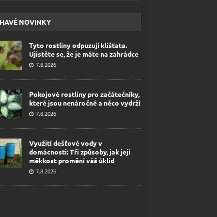
HAVÉ NOVINKY
Tyto rostliny odpuzují klíšťata.
Ujistěte se, že je máte na zahrádce
7.8.2026
Pokojové rostliny pro začátečníky,
které jsou nenáročné a něco vydrží
7.8.2026
Využití dešťové vody v
domácnosti: Tři způsoby, jak její
měkkost promění váš úklid
7.8.2026