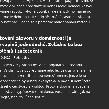
et svůj vlastní léčivý kořen. Všichni víme, jaký přínos může
ázvor v případě předcházení nebo i léčbě nemoci. Zázvor
váme vždycky, když je potřeba, ale ne vždy ho máme po
 Proto je dobré pustit se do pěstování vlastního zázvoru
 v květináči. Jedná se o poměrně málo známou metodu.
tování zázvoru v domácnosti je
kvapivě jednoduché. Zvládne to bez
blémů i začátečník
10.2020
Rady a tipy
chodem zimy začíná být velmi populární surovinou
r. Všichni totiž dobře známe jeho léčivé účinky a jakmile
staví nachlazení, ihned po něm sáhneme. Jenže jeho
v obchodech bývá nezřídka vysoká, a navíc si nemůžete
isti jeho čerstvostí a kvalitou. Proto je dobrým nápadem
t si zázvor vypěstovat sami doma. Poradíme vám, jak na
ebojte, není to vůbec složité.