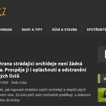
AHRADA
RADY A TIPY
DŮM A STAVBA
SPOTŘEBIT
hrana strádající orchideje není žádná
a. Prospěje jí i opláchnutí a odstranění
tých listů
O
7.2026
Rady a tipy
ěte, jak napravit strádání svých orchidejí a zlepšit jejich
otní stav. Za tuto péči vám rozhodně poděkují, a dokonce
tou do krásy.