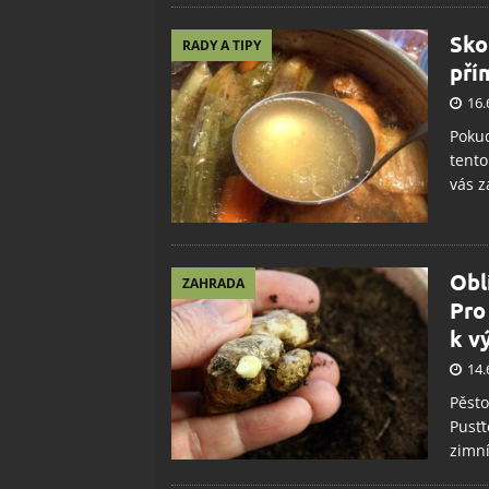
Sko
RADY A TIPY
pří
16.
Pokud
tento
vás z
Obl
ZAHRADA
Pro
k v
14.
Pěsto
Pusťt
zimní