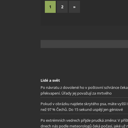
1
2
»
Lidé a svět
Po návratu z dovolené ho v poštovní schránce čeka
překvapení. Úřady jej považují za mrtvého
Pokud v obrázku najdete skrytého psa, máte vyšší 
než 97 % Čechů. Do 15 sekund uspějí jen géniové
Po extrémních vedrech přijde prudká změna: V příš
dnech nás podle meteorologů čeká počasí, jaké už 