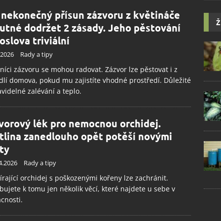
 nekonečný přísun zázvoru z květináče
Ž
nutné dodržet 2 zásady. Jeho pěstování
oslova triviální
.2026
Rady a tipy
níci zázvoru se mohou radovat. Zázvor lze pěstovat i z
lí domova, pokud mu zajistíte vhodné prostředí. Důležité
avidelné zalévání a teplo.
vorový lék pro nemocnou orchidej.
tlina zanedlouho opět potěší novými
ty
4.2026
Rady a tipy
rající orchidej s poškozenými kořeny lze zachránit.
bujete k tomu jen několik věcí, které najdete u sebe v
cnosti.