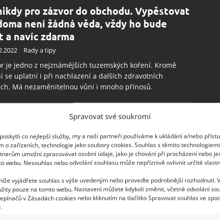
nikdy pro zázvor do obchodu. Vypěstovat
doma není žádná věda, vždy ho bude
t a navíc zdarma
2.2022
Rady a tipy
r je jedno z nejznámějších tuzemských koření. Kromě
í se uplatní i při nachlazení a dalších zdravotních
ích. Má nezaměnitelnou vůni i mnoho přínosů.
Spravovat své soukromí
ovníci zázvoru už si ho v životě nekoupí v
hodě. Doma totiž sami zvládnou
oskytli co nejlepší služby, my a naši partneři používáme k ukládání a/nebo příst
ěstovat ještě lepší a silnější
m o zařízeních, technologie jako soubory cookies. Souhlas s těmito technologiem
tnerům umožní zpracovávat osobní údaje, jako je chování při procházení nebo j
10.2022
Rady a tipy
to webu. Nesouhlas nebo odvolání souhlasu může nepříznivě ovlivnit určité vlastn
 zázvoru je nejen výborné dochucovadlo, ale také je
 níže vyjádřete souhlas s výše uvedeným nebo proveďte podrobnější rozhodnutí. 
 prospěšný pro posílení imunity. Lehce si ho zvládnete
žity pouze na tomto webu. Nastavení můžete kdykoli změnit, včetně odvolání so
tovat i doma na parapetu.
epínačů v Zásadách cookies nebo kliknutím na tlačítko Spravovat souhlas ve spod
.