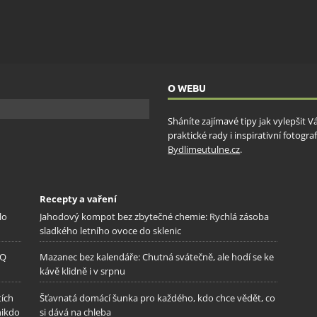
O WEBU
Sháníte zajímavé tipy jak vylepšit 
praktické rady i inspirativní fotog
Bydlimeutulne.cz
.
Recepty a vaření
lo
Jahodový kompot bez zbytečné chemie: Rychlá zásoba
sladkého letního ovoce do sklenic
IQ
Mazanec bez kalendáře: Chutná svátečně, ale hodí se ke
kávě klidně i v srpnu
tích
Šťavnatá domácí šunka pro každého, kdo chce vědět, co
nikdo
si dává na chleba