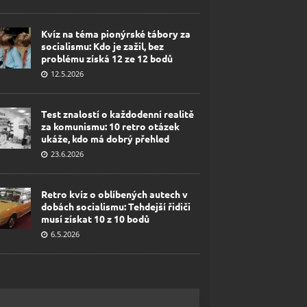
Kvíz na téma pionýrské tábory za
socialismu: Kdo je zažil, bez
problému získá 12 ze 12 bodů
12.5.2026
Test znalostí o každodenní realitě
za komunismu: 10 retro otázek
ukáže, kdo má dobrý přehled
23.6.2026
Retro kvíz o oblíbených autech v
dobách socialismu: Tehdejší řidiči
musí získat 10 z 10 bodů
6.5.2026