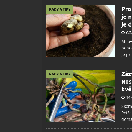
Pro
RADY A TIPY
je 
je d
6.5
Milov
pohod
je pr
Záz
RADY A TIPY
Ros
kvě
14.
Skomí
Potře
domá