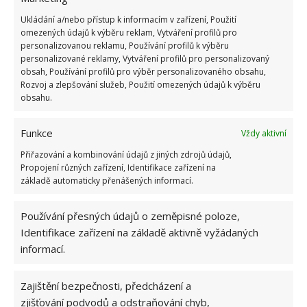
a další výše zmíněné látky nakonec vždy projdou
samotným bubnem pračky. Ten
by tak mohl být
Ukládání a/nebo přístup k informacím v zařízení, Použití
omezených údajů k výběru reklam, Vytváření profilů pro
nejohroženější částí celého zařízení
, kterou byste
personalizovanou reklamu, Používání profilů k výběru
měli čistit nejčastěji a pravidelně udržovat. Pomoci
personalizované reklamy, Vytváření profilů pro personalizovaný
obsah, Používání profilů pro výběr personalizovaného obsahu,
by vám mohla kyselina citronová nebo ocet, ty
Rozvoj a zlepšování služeb, Použití omezených údajů k výběru
vložíte dovnitř a pračku pustíte na prázdno při vyšší
obsahu.
teplotě.
Funkce
Vždy aktivní
Přiřazování a kombinování údajů z jiných zdrojů údajů,
Propojení různých zařízení, Identifikace zařízení na
základě automaticky přenášených informací.
Používání přesných údajů o zeměpisné poloze,
Identifikace zařízení na základě aktivně vyžádaných
informací.
Zajištění bezpečnosti, předcházení a
zjišťování podvodů a odstraňování chyb,