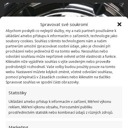
Spravovat své soukromí
Abychom poskytli co nejlepší služby, my a naši partneři používáme k
ukládání a/nebo přístupu k informacím o zařízeních, technologie jako
soubory cookies. Souhlas s těmito technologiemi nám a našim
partnerům umožní zpracovávat osobní údaje, jako je chování při
procházení nebo jedinečná ID na tomto webu. Nesouhlas nebo
odvolání souhlasu může nepříznivě ovlivnit určité vlastnosti a funkce.
Kliknutím níže vyjádřete souhlas s výše uvedeným nebo proveďte
podrobnější rozhodnutí. Vaše volby budou použity pouze na tomto
webu. Nastavení můžete kdykoli změnit, včetně odvolání souhlasu,
pomocí přepínačů v Zásadách cookies nebo kliknutím na tlačítko
Spravovat souhlas ve spodní části obrazovky.
Fotografie: Pixnio
Statistiky
Zkuste nakonec vyčistit samotný
Ukládání a/nebo přístup k informacím v zařízení, Měření výkonu
buben
reklam, Měření výkonu obsahu, Porozumění publiku
prostřednictvím statistik nebo kombinací údajů z různých zdrojů.
Všechny nečistoty, usazeniny, zbytky pracího prášku
Marketing