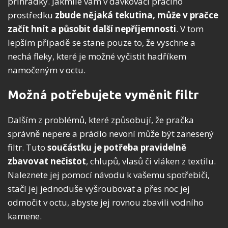
přihrádky. Jakmile vám v dávkovači pracího
prostředku
zbude nějaká tekutina, může v pračce
začít hnít a působit další nepříjemnosti
. V tom
lepším případě se stane pouze to, že vyschne a
nechá fleky, které je možné vyčistit hadříkem
namočeným v octu.
Možná potřebujete vyměnit filtr
Dalším z problémů, které způsobují, že pračka
správně nepere a prádlo nevoní může být zanesený
filtr. Tuto
součástku je potřeba pravidelně
zbavovat nečistot
, chlupů, vlasů či vláken z textilu.
Naleznete jej pomocí návodu k vašemu spotřebiči,
stačí jej jednoduše vyšroubovat a přes noc jej
odmočit v octu, abyste jej rovnou zbavili vodního
kamene.