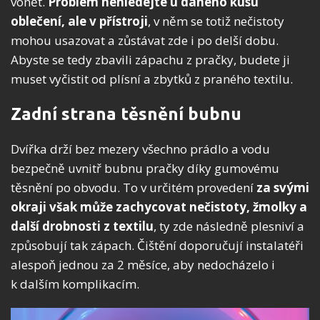
vonět.
Problém nehledejte u daného kusu
oblečení, ale v přístroji
, v něm se totiž nečistoty
mohou usazovat a zůstávat zde i po delší dobu.
Abyste se tedy zbavili zápachu z pračky, budete ji
muset vyčistit od plísní a zbytků z praného textilu.
Zadní strana těsnění bubnu
Dvířka drží bez mezery všechno prádlo a vodu
bezpečně uvnitř bubnu pračky díky gumovému
těsnění po obvodu. To v určitém provedení
za svými
okraji však může zachycovat nečistoty, žmolky a
další drobnosti z textilu
, ty zde následně plesniví a
způsobují tak zápach. Čištění doporučují instalatéři
alespoň jednou za 2 měsíce, aby nedocházelo i
k dalším komplikacím.