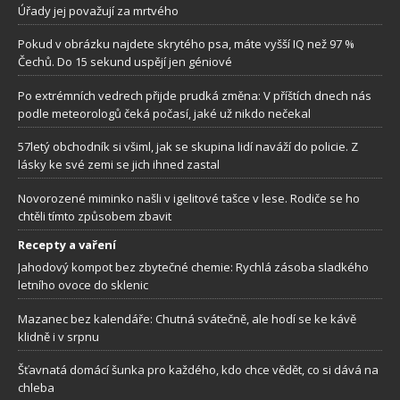
Úřady jej považují za mrtvého
Pokud v obrázku najdete skrytého psa, máte vyšší IQ než 97 %
Čechů. Do 15 sekund uspějí jen géniové
Po extrémních vedrech přijde prudká změna: V příštích dnech nás
podle meteorologů čeká počasí, jaké už nikdo nečekal
57letý obchodník si všiml, jak se skupina lidí naváží do policie. Z
lásky ke své zemi se jich ihned zastal
Novorozené miminko našli v igelitové tašce v lese. Rodiče se ho
chtěli tímto způsobem zbavit
Recepty a vaření
Jahodový kompot bez zbytečné chemie: Rychlá zásoba sladkého
letního ovoce do sklenic
Mazanec bez kalendáře: Chutná svátečně, ale hodí se ke kávě
klidně i v srpnu
Šťavnatá domácí šunka pro každého, kdo chce vědět, co si dává na
chleba