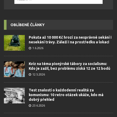
OBLÍBENÉ ČLÁNKY
Pokuta až 10 000 Kč hrozí za nesprávné sekání i
nesekání trávy. Záleží i na prostředku a lokaci
1.6.2026
Kvíz na téma pionýrské tábory za socialismu:
Kdo je zažil, bez problému získá 12 ze 12 bodů
12.5.2026
Test znalostí o každodenní realitě za
komunismu: 10 retro otázek ukáže, kdo má
dobrý přehled
23.6.2026