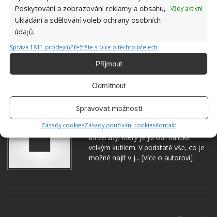
Poskytování a zobrazování reklamy a obsahu,
Vždy aktivní
Ukládání a sdělování voleb ochrany osobních
údajů.
Správa 1811 prodejců
Přečtěte si více o těchto účelech
Příjmout
POTÍŽE S PRAČKOU
PRAČKA
PRÁDLO
Odmítnout
Spravovat možnosti
Jiří Kolář
Zásady cookies
Zásady používání cookies
Kontakt
Absolvent České zemědělské
univerzity, který je již od malička
velkým kutilem. V podstatě vše, co je
možné najít v j...
[Více o autorovi]