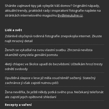
Sháníte zajímavé tipy jak vylepšit Váš domov? Originální nápady,
aktuální trendy, praktické rady i inspirativní fotografie najdete na
stránkách internetového magazínu
Bydlimeutulne.cz
.
Lidé a svět
Zdánlivě obyčejná rodinná fotografie znepokojila internet. Zkuste
najít mrazivý detail
Ženich se vykašlal na svou vlastní svatbu. Zhrzená nevěsta
okamžitě vymyslela geniální pomstu
4letý chlapec ve školce upadl do bezvědomí. Učitelkám hrozí tresty
odnětí svobody
Opuštěná slepice v lese již měla osud téměř sečtený. Statečný
zachránce jí však zajistil nutnou péči
Žena nevěřila, že ještě někdy potká svého psa. Nečekaný telefonát
ale zajistil jejich opětovné shledaní
Recepty a vaření