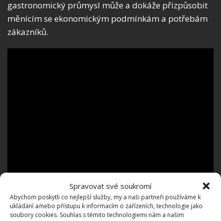
gastronomický průmysl může a dokáže přizpůsobit
měnícím se ekonomickým podmínkám a potřebám
zákazníků.
Spravovat své soukromí
Abychom poskytli co nejlepší služby, my a naši partneři používáme k
ukládání a/nebo přístupu k informacím o zařízeních, technologie jako
soubory cookies. Souhlas s těmito technologiemi nám a našim