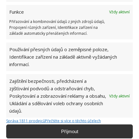
Funkce
Vždy aktivní
Přiřazování a kombinování údajů z jiných zdrojů údajů,
Propojení různých zařízení, Identifikace zařízení na
základě automaticky přenášených informací.
Používání přesných údajů o zeměpisné poloze,
JÍDLO
LEVNÉ JÍDLO
STRAVOVÁNÍ
Identifikace zařízení na základě aktivně vyžádaných
informací.
Přidejte svůj názor
KOMENTOVAT
Zajištění bezpečnosti, předcházení a
zjišťování podvodů a odstraňování chyb,
Poskytování a zobrazování reklamy a obsahu,
Vždy aktivní
Jiří Kolář
Ukládání a sdělování voleb ochrany osobních
údajů.
Absolvent České zemědělské
univerzity, který je již od malička
Správa 1811 prodejců
Přečtěte si více o těchto účelech
velkým kutilem. V podstatě vše, co je
možné najít v j...
[Více o autorovi]
Příjmout