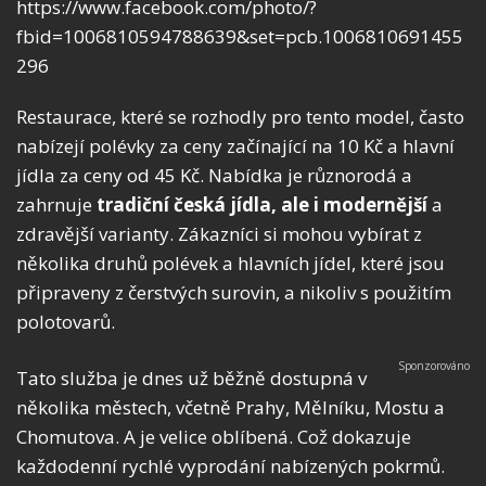
https://www.facebook.com/photo/?
fbid=1006810594788639&set=pcb.1006810691455
296
Restaurace, které se rozhodly pro tento model, často
nabízejí polévky za ceny začínající na 10 Kč a hlavní
jídla za ceny od 45 Kč. Nabídka je různorodá a
zahrnuje
tradiční česká jídla, ale i modernější
a
zdravější varianty. Zákazníci si mohou vybírat z
několika druhů polévek a hlavních jídel, které jsou
připraveny z čerstvých surovin, a nikoliv s použitím
polotovarů.
Tato služba je dnes už běžně dostupná v
několika městech, včetně Prahy, Mělníku, Mostu a
Chomutova. A je velice oblíbená. Což dokazuje
každodenní rychlé vyprodání nabízených pokrmů.