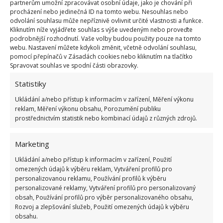
partnerům umožní zpracovávat osobní údaje, jako je chování při
procházení nebo jedinečná ID na tomto webu. Nesouhlas nebo
odvolání souhlasu může nepříznivě ovlivnit určité vlastnosti a funkce.
Kliknutím níže vyjádřete souhlas s výše uvedeným nebo proveďte
A kdo by si chtěl i nadále vařit doma, může si
podrobnější rozhodnutí. Vaše volby budou použity pouze na tomto
webu. Nastavení můžete kdykoli změnit, včetně odvolání souhlasu,
připravit kuřecí polévku
jako z té nejluxusnější
pomocí přepínačů v Zásadách cookies nebo kliknutím na tlačítko
restaurace. Jak správně postupovat a jak tento
Spravovat souhlas ve spodní části obrazovky.
pokrm vylepšit, jsme na webu BydlímeÚtulně
Statistiky
napsali nedávno.
Ukládání a/nebo přístup k informacím v zařízení, Měření výkonu
reklam, Měření výkonu obsahu, Porozumění publiku
prostřednictvím statistik nebo kombinací údajů z různých zdrojů.
Marketing
Ukládání a/nebo přístup k informacím v zařízení, Použití
omezených údajů k výběru reklam, Vytváření profilů pro
personalizovanou reklamu, Používání profilů k výběru
personalizované reklamy, Vytváření profilů pro personalizovaný
obsah, Používání profilů pro výběr personalizovaného obsahu,
Rozvoj a zlepšování služeb, Použití omezených údajů k výběru
obsahu.