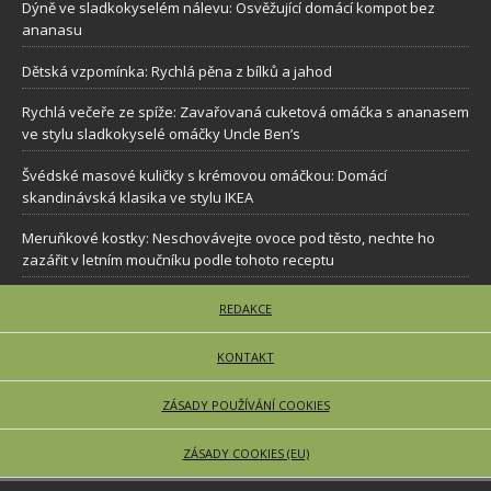
Dýně ve sladkokyselém nálevu: Osvěžující domácí kompot bez
ananasu
Dětská vzpomínka: Rychlá pěna z bílků a jahod
Rychlá večeře ze spíže: Zavařovaná cuketová omáčka s ananasem
ve stylu sladkokyselé omáčky Uncle Ben’s
Švédské masové kuličky s krémovou omáčkou: Domácí
skandinávská klasika ve stylu IKEA
Meruňkové kostky: Neschovávejte ovoce pod těsto, nechte ho
zazářit v letním moučníku podle tohoto receptu
REDAKCE
KONTAKT
ZÁSADY POUŽÍVÁNÍ COOKIES
ZÁSADY COOKIES (EU)