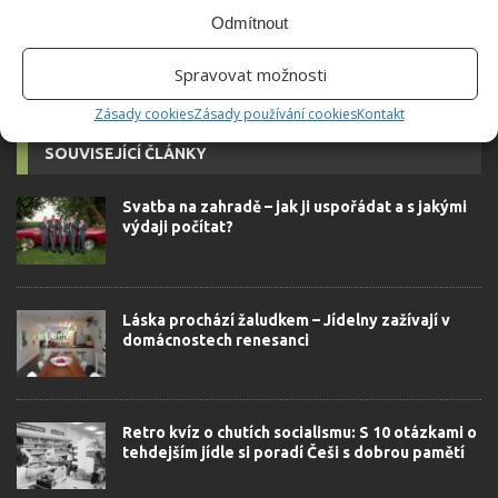
Odmítnout
Spravovat možnosti
Zásady cookies
Zásady používání cookies
Kontakt
SOUVISEJÍCÍ ČLÁNKY
Svatba na zahradě – jak ji uspořádat a s jakými
výdaji počítat?
Láska prochází žaludkem – Jídelny zažívají v
domácnostech renesanci
Retro kvíz o chutích socialismu: S 10 otázkami o
tehdejším jídle si poradí Češi s dobrou pamětí