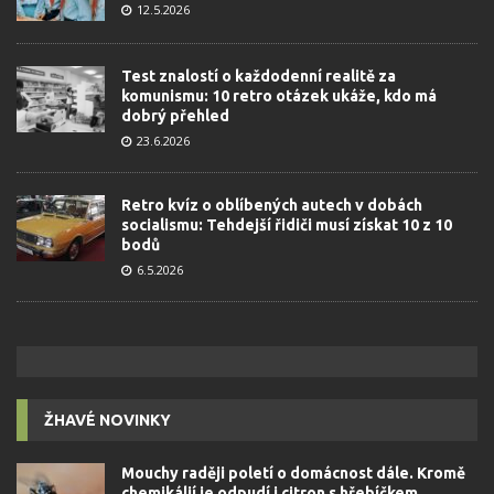
12.5.2026
Test znalostí o každodenní realitě za
komunismu: 10 retro otázek ukáže, kdo má
dobrý přehled
23.6.2026
Retro kvíz o oblíbených autech v dobách
socialismu: Tehdejší řidiči musí získat 10 z 10
bodů
6.5.2026
ŽHAVÉ NOVINKY
Mouchy raději poletí o domácnost dále. Kromě
chemikálií je odpudí i citron s hřebíčkem