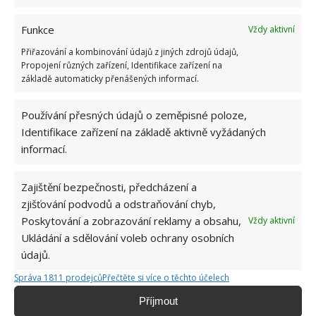
Funkce
Vždy aktivní
Přiřazování a kombinování údajů z jiných zdrojů údajů,
Propojení různých zařízení, Identifikace zařízení na
základě automaticky přenášených informací.
KREATIVNÍ TVOŘENÍ
KVĚTINÁČ
PET LÁHEV
Používání přesných údajů o zeměpisné poloze,
Identifikace zařízení na základě aktivně vyžádaných
Přidejte svůj názor
informací.
KOMENTOVAT
Zajištění bezpečnosti, předcházení a
zjišťování podvodů a odstraňování chyb,
Hana Musilová
Poskytování a zobrazování reklamy a obsahu,
Vždy aktivní
Do redakce Bydlimeutulne.cz se
Ukládání a sdělování voleb ochrany osobních
přidala během svých studií a práce
údajů.
redaktorky ji tak nadchla, že se
Správa 1811 prodejců
Přečtěte si více o těchto účelech
rozhodla zůstat. Její v...
[Více o
autorovi]
Příjmout