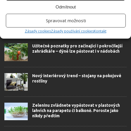
Odmítnout
Spravovat možnosti
Zásady cookies
Zásady používání cookies
Kontakt
SOUVISEJÍCÍ ČLÁNKY
Užitečné poznatky pro začínající i pokročilejší
zahrádkáře – dýně lze pěstovat i v nádobách
Nový interiérový trend – stojany na pokojové
rostliny
Zeleninu zvládnete vypěstovat v plastových
lahvích na parapetu či balkoně. Poroste jako
nikdy předtím