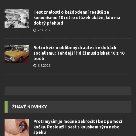
Test znalostí o každodenní realitě za
komunismu: 10 retro otázek ukáže, kdo má
dobrý přehled
23.6.2026
Retro kvíz o oblíbených autech v dobách
socialismu: Tehdejší řidiči musí získat 10 z 10
bodů
6.5.2026
ŽHAVÉ NOVINKY
Proti myším je možné zakročit i bez pomoci
kočky. Poslouží i past s kouskem sýra nebo
špeku