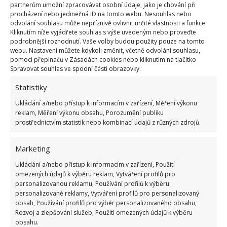
partnerům umožní zpracovávat osobní údaje, jako je chování při
navlečený na spodní části lahve
. Aby tam lépe
procházení nebo jedinečná ID na tomto webu. Nesouhlas nebo
držely, přilepte je tavnou pistolí. Pak už nezbývá než
odvolání souhlasu může nepříznivě ovlivnit určité vlastnosti a funkce.
Kliknutím níže vyjádřete souhlas s výše uvedeným nebo proveďte
výrobek nabarvit, případně nalakovat. V horní části
podrobnější rozhodnutí. Vaše volby budou použity pouze na tomto
můžete přilepit ještě proužek plastu, takže výrobek
webu. Nastavení můžete kdykoli změnit, včetně odvolání souhlasu,
pomocí přepínačů v Zásadách cookies nebo kliknutím na tlačítko
bude vypadat jako košíček. Dovnitř můžete nasázet
Spravovat souhlas ve spodní části obrazovky.
rostlinky.
Statistiky
Ukládání a/nebo přístup k informacím v zařízení, Měření výkonu
reklam, Měření výkonu obsahu, Porozumění publiku
prostřednictvím statistik nebo kombinací údajů z různých zdrojů.
Marketing
Ukládání a/nebo přístup k informacím v zařízení, Použití
omezených údajů k výběru reklam, Vytváření profilů pro
personalizovanou reklamu, Používání profilů k výběru
personalizované reklamy, Vytváření profilů pro personalizovaný
obsah, Používání profilů pro výběr personalizovaného obsahu,
Rozvoj a zlepšování služeb, Použití omezených údajů k výběru
obsahu.