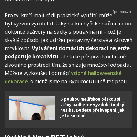
Pro ty, kteří mají rádi praktické využití, může
být výzvou vyrobit držáky na kuchyňské náčiní, nebo
dokonce uzávěry na sáčky s potravinami – což je
skvělý způsob, jak udržet potraviny čerstvé a zároveň
recyklovat.
Vytváření domácích dekorací nejenže
podporuje kreativitu
, ale také přispívá k ochraně
životního prostředí tím, že snižuje množství odpadu.
Můžete vyzkoušet i domácí
vtipné halloweenské
dekorace
, o nichž jsme na BydlímeÚtulně též psali.
S pouhou malířskou páskou si
stěny nádherně vyzdobí i úplný
nešika. Budete překvapeni, jak
je to snadné