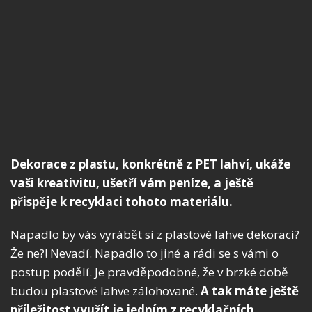
Dekorace z plastu, konkrétně z PET lahví, ukáže
vaši kreativitu, ušetří vám peníze, a ještě
přispěje k recyklaci tohoto materiálu.
Napadlo by vás vyrábět si z plastové lahve dekoraci?
Že ne?! Nevadí. Napadlo to jiné a rádi se s vámi o
postup podělí. Je pravděpodobné, že v brzké době
budou plastové lahve zálohované.
A tak máte ještě
příležitost využít je jedním z recyklačních