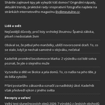
Sháníte zajímavé tipy jak vylepšit Váš domov? Originální nápady,
aktuální trendy, praktické rady i inspirativní fotografie najdete na
stránkách internetového magazínu
Bydlimeutulne.cz
.
Lidé a svět
Nejčastější důvody, proč listy orchidejí žloutnou: Špatná zálivka,
plíseň i nedostatek živin
Obával se, že pitbul jeho manželky, ublíží novorozené dceři. To, co
se stalo, když je nechali samotné v obýváku, nečekal
Kadeřník proměnil bezdomovce Marka: Z výsledku cizí lidé sotva
poznali, že jde o stejného muže
Vyzvedla si dítě ve školce a jela domů. To, co našla na jeho těle, ji
do běla vytočilo
Přání postaršího zákazníka označil za nadlidský úkol. Kadeřník
však předvedl výkon z jiného světa
Recepty a vaření
Velký test slunečnicových olejů 2026: 7 výrobků z českých obchodů