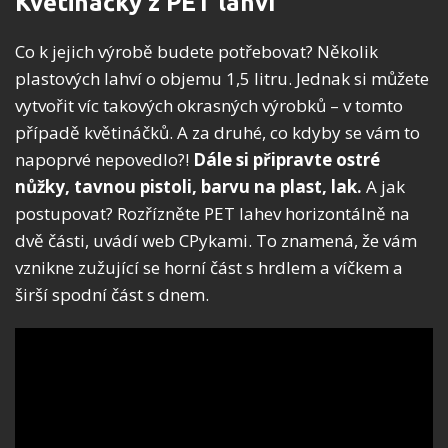
Květináčky z PET lahví
Co k jejich výrobě budete potřebovat? Několik
plastových lahví o objemu 1,5 litru. Jednak si můžete
vytvořit víc takových okrasných výrobků – v tomto
případě květináčků. A za druhé, co kdyby se vám to
napoprvé nepovedlo?!
Dále si připravte ostré
nůžky, tavnou pistoli, barvu na plast, lak.
A jak
postupovat? Rozřízněte PET lahev horizontálně na
dvě části, uvádí web CPykami. To znamená, že vám
vznikne zužující se horní část s hrdlem a víčkem a
širší spodní část s dnem.