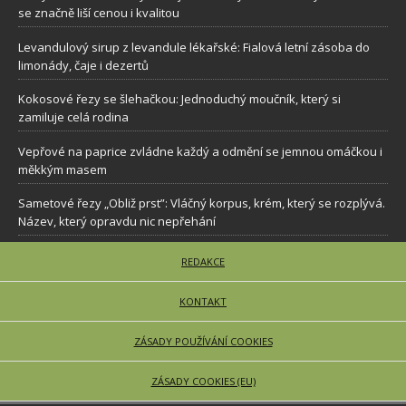
se značně liší cenou i kvalitou
Levandulový sirup z levandule lékařské: Fialová letní zásoba do
limonády, čaje i dezertů
Kokosové řezy se šlehačkou: Jednoduchý moučník, který si
zamiluje celá rodina
Vepřové na paprice zvládne každý a odmění se jemnou omáčkou i
měkkým masem
Sametové řezy „Obliž prst”: Vláčný korpus, krém, který se rozplývá.
Název, který opravdu nic nepřehání
REDAKCE
KONTAKT
ZÁSADY POUŽÍVÁNÍ COOKIES
ZÁSADY COOKIES (EU)