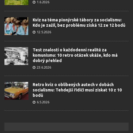
1.6.2026
Kvíz na téma pionýrské tábory za socialismu:
Kdo je zažil, bez problému získá 12 ze 12 bodů
12.5.2026
Test znalostí o každodenní realitě za
komunismu: 10 retro otázek ukáže, kdo má
dobrý přehled
23.6.2026
Retro kvíz o oblíbených autech v dobách
socialismu: Tehdejší řidiči musí získat 10 z 10
bodů
6.5.2026