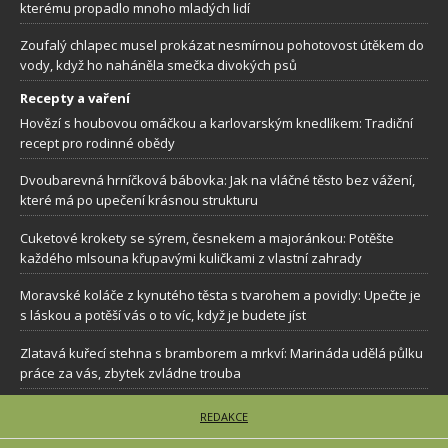
kterému propadlo mnoho mladých lidí
Zoufalý chlapec musel prokázat nesmírnou pohotovost útěkem do
vody, když ho naháněla smečka divokých psů
Recepty a vaření
Hovězí s houbovou omáčkou a karlovarským knedlíkem: Tradiční
recept pro rodinné obědy
Dvoubarevná hrníčková bábovka: Jak na vláčné těsto bez vážení,
které má po upečení krásnou strukturu
Cuketové krokety se sýrem, česnekem a majoránkou: Potěšte
každého mlsouna křupavými kuličkami z vlastní zahrady
Moravské koláče z kynutého těsta s tvarohem a povidly: Upečte je
s láskou a potěší vás o to víc, když je budete jíst
Zlatavá kuřecí stehna s bramborem a mrkví: Marináda udělá půlku
práce za vás, zbytek zvládne trouba
REDAKCE