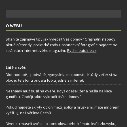
O WEBU
Sháníte zajímavé tipy jak vylepšit Váš domov? Originální nápady,
aktuální trendy, praktické rady i inspirativní fotografie najdete na
stránkách internetového magazínu
Bydlimeutulne.cz
.
Lidé a svět
Dlouhodobě ji podváděl, vymyslela mu pomstu. Každý večer si na
plochu telefonu přidala fotku jedné z milenek
Neznámý muž bušil na dveře. Když odešel, žena našla na klice
gumičku. Zloději takto vykradli tisíce domovů
Pokud najdete skrytý citron mezi jablky a hruškami, máte mnohem
vyšší IQ, než většina Čechů
Dívenku museli uvést do kontrolovaného kómatu kvůli zlozvyku,