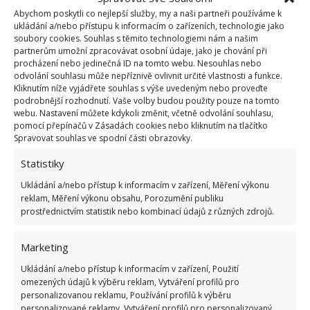
Abychom poskytli co nejlepší služby, my a naši partneři používáme k
ukládání a/nebo přístupu k informacím o zařízeních, technologie jako
soubory cookies. Souhlas s těmito technologiemi nám a našim
partnerům umožní zpracovávat osobní údaje, jako je chování při
Fotografie: Pixabay
procházení nebo jedinečná ID na tomto webu. Nesouhlas nebo
odvolání souhlasu může nepříznivě ovlivnit určité vlastnosti a funkce.
Takto naplněnou sklenici uzavřete víkem a pořádně
Kliknutím níže vyjádřete souhlas s výše uvedeným nebo proveďte
jí zatřepejte, aby se olej rovnoměrně rozprostřel na
podrobnější rozhodnutí. Vaše volby budou použity pouze na tomto
webu. Nastavení můžete kdykoli změnit, včetně odvolání souhlasu,
všechna zrnka rýže. Následně víko ze sklenice
pomocí přepínačů v Zásadách cookies nebo kliknutím na tlačítko
odstraňte, otvor sklenice překryjte pomocí gázy nebo
Spravovat souhlas ve spodní části obrazovky.
šátku a
zajistěte na hrdle sklenice pomocí
Statistiky
gumičky
. Jakmile začne vůně ze sklenice slábnout,
Ukládání a/nebo přístup k informacím v zařízení, Měření výkonu
můžete jí opět zatřepat, aby se vonné esence
reklam, Měření výkonu obsahu, Porozumění publiku
prostřednictvím statistik nebo kombinací údajů z různých zdrojů.
uvolnily, nebo přidat další kapky oleje. Takto
připravený osvěžovač můžete umístit do jakékoliv
Marketing
místnosti nebo skříně a vydrží vám až několik
měsíců.
Ukládání a/nebo přístup k informacím v zařízení, Použití
omezených údajů k výběru reklam, Vytváření profilů pro
personalizovanou reklamu, Používání profilů k výběru
Zdroj:
Novi
personalizované reklamy, Vytváření profilů pro personalizovaný