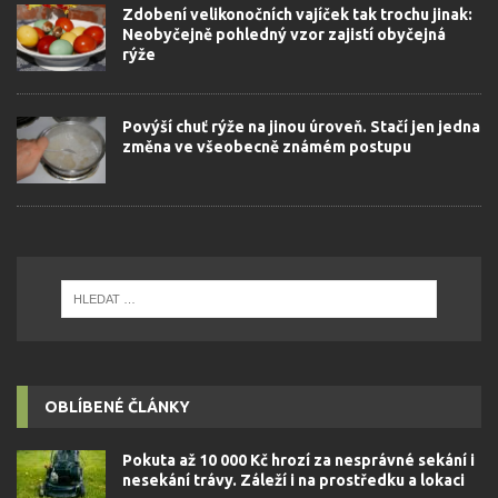
Zdobení velikonočních vajíček tak trochu jinak:
Neobyčejně pohledný vzor zajistí obyčejná
rýže
Povýší chuť rýže na jinou úroveň. Stačí jen jedna
změna ve všeobecně známém postupu
OBLÍBENÉ ČLÁNKY
Pokuta až 10 000 Kč hrozí za nesprávné sekání i
nesekání trávy. Záleží i na prostředku a lokaci