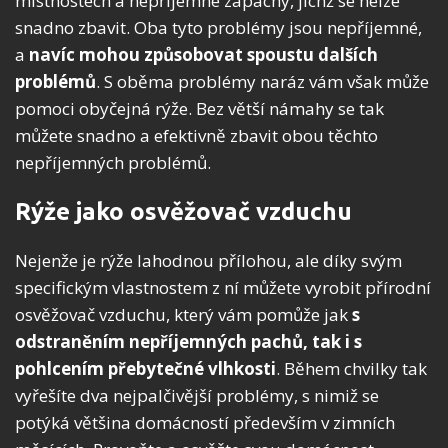
místnostech a nepříjemné zápachy, jichž se nelze
snadno zbavit. Oba tyto problémy jsou nepříjemné,
a
navíc mohou způsobovat spoustu dalších
problémů
. S oběma problémy naráz vám však může
pomoci obyčejná rýže. Bez větší námahy se tak
můžete snadno a efektivně zbavit obou těchto
nepříjemných problémů.
Rýže jako osvěžovač vzduchu
Nejenže je rýže lahodnou přílohou, ale díky svým
specifickým vlastnostem z ní můžete vyrobit přírodní
osvěžovač vzduchu, který vám pomůže jak
s
odstraněním nepříjemných pachů, tak i s
pohlcením přebytečné vlhkosti
. Během chvilky tak
vyřešíte dva nejpalčivější problémy, s nimiž se
potýká většina domácností především v zimních