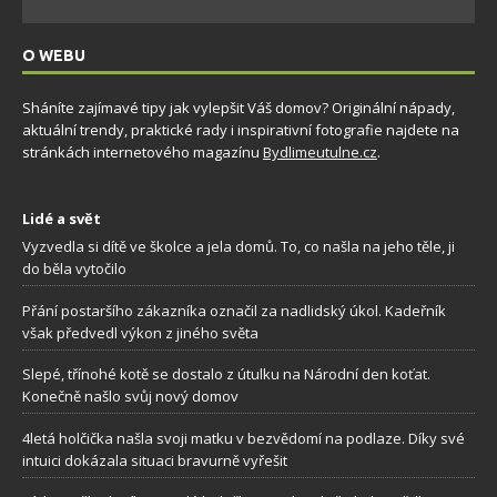
O WEBU
Sháníte zajímavé tipy jak vylepšit Váš domov? Originální nápady,
aktuální trendy, praktické rady i inspirativní fotografie najdete na
stránkách internetového magazínu
Bydlimeutulne.cz
.
Lidé a svět
Vyzvedla si dítě ve školce a jela domů. To, co našla na jeho těle, ji
do běla vytočilo
Přání postaršího zákazníka označil za nadlidský úkol. Kadeřník
však předvedl výkon z jiného světa
Slepé, třínohé kotě se dostalo z útulku na Národní den koťat.
Konečně našlo svůj nový domov
4letá holčička našla svoji matku v bezvědomí na podlaze. Díky své
intuici dokázala situaci bravurně vyřešit