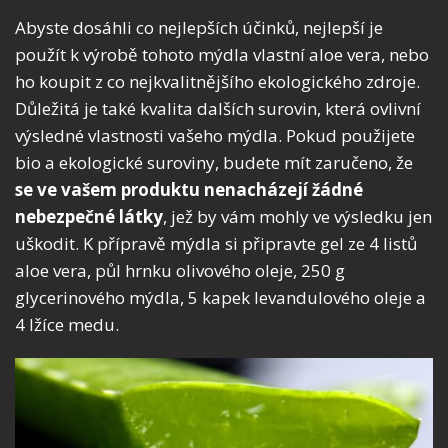
Abyste dosáhli co nejlepších účinků, nejlepší je
použít k výrobě tohoto mýdla vlastní aloe vera, nebo
ho koupit z co nejkvalitnějšího ekologického zdroje.
Důležitá je také kvalita dalších surovin, která ovlivní
výsledné vlastnosti vašeho mýdla. Pokud použijete
bio a ekologické suroviny, budete mít zaručeno, že
se ve vašem produktu nenacházejí žádné
nebezpečné látky
, jež by vám mohly ve výsledku jen
uškodit. K přípravě mýdla si připravte gel ze 4 listů
aloe vera, půl hrnku olivového oleje, 250 g
glycerinového mýdla, 5 kapek levandulového oleje a
4 lžíce medu.