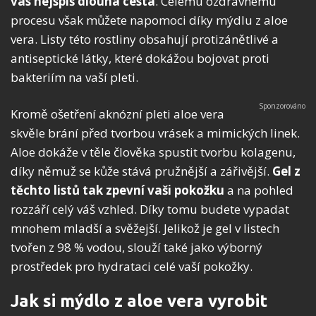
vás nejspíš dlouhá cesta
. Celému ozdravnému
procesu však můžete napomoci díky mýdlu z aloe
vera. Listy této rostliny obsahují protizánětlivé a
antiseptické látky, které dokážou bojovat proti
bakteriím na vaší pleti.
Kromě ošetření aknózní pleti aloe vera
skvěle brání před tvorbou vrásek a mimických linek.
Aloe dokáže v těle člověka spustit tvorbu kolagenu,
díky němuž se kůže stává pružnější a zářivější.
Gel z
těchto listů tak zpevní vaši pokožku
a na pohled
rozzáří celý váš vzhled. Díky tomu budete vypadat
mnohem mladší a svěžejší. Jelikož je gel v listech
tvořen z 98 % vodou, slouží také jako výborný
prostředek pro hydrataci celé vaší pokožky.
Jak si mýdlo z aloe vera vyrobit