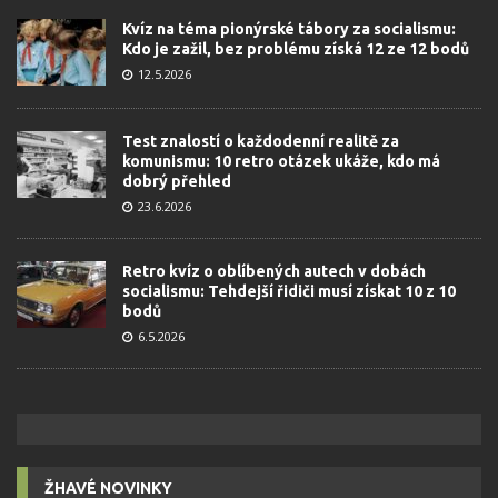
Kvíz na téma pionýrské tábory za socialismu:
Kdo je zažil, bez problému získá 12 ze 12 bodů
12.5.2026
Test znalostí o každodenní realitě za
komunismu: 10 retro otázek ukáže, kdo má
dobrý přehled
23.6.2026
Retro kvíz o oblíbených autech v dobách
socialismu: Tehdejší řidiči musí získat 10 z 10
bodů
6.5.2026
ŽHAVÉ NOVINKY