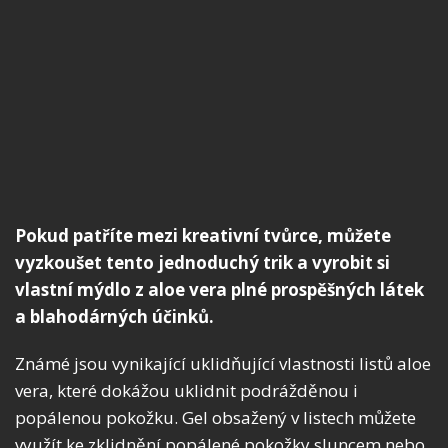
Pokud patříte mezi kreativní tvůrce, můžete
vyzkoušet tento jednoduchý trik a vyrobit si
vlastní mýdlo z aloe vera plné prospěšných látek
a blahodárných účinků.
Známé jsou vynikající uklidňující vlastnosti listů aloe
vera, které dokážou uklidnit podrážděnou i
popálenou pokožku. Gel obsažený v listech můžete
využít ke zklidnění popálené pokožky sluncem nebo