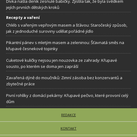
Dívka našla deník zesnulé babičky. Zjistila tak, že byla svědkem
jejích prvních dětských kroků
Recepty a vaření
Chléb s vařeným vepřovým masem a šťávou: Staročeský způsob,
jak z jednoduché suroviny udělat pořádné jídlo
Pikantní pánev s mletým masem a zeleninou: Šťavnatá směs na
křupavé česnekové topinky
Cuketové kuličky nejsou jen nouzovka ze zahrady: Křupavé
sousto, po kterém se doma jen zapráší
Zavařená dýně do moučníků: Zimní zásoba bez konzervantů a
zbytečné práce
Pivní rohlíky z domácí pekárny: Křupavé pečivo, které provoní celý
dům
REDAKCE
KONTAKT