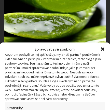
Spravovat své soukromí
Fotografie: Pixabay
Abychom poskytli co nejlepší služby, my a naši partneři používáme k
ukládání a/nebo přístupu k informacím o zařízeních, technologie jako
Postup přípravy mýdla
soubory cookies. Souhlas s těmito technologiemi nám a našim
partnerům umožní zpracovávat osobní údaje, jako je chování při
Do hrnce dejte 250 g mýdla a zahřívejte ho ve vodní
procházení nebo jedinečná ID na tomto webu. Nesouhlas nebo
odvolání souhlasu může nepříznivě ovlivnit určité vlastnosti a funkce.
lázni, dokud se nerozpustí. Dále k mýdlu přidejte
Kliknutím níže vyjádřete souhlas s výše uvedeným nebo proveďte
levandulový olej, med a gel z listů aloe vera.
Ve
podrobnější rozhodnutí. Vaše volby budou použity pouze na tomto
webu. Nastavení můžete kdykoli změnit, včetně odvolání souhlasu,
vedlejším hrnci mírně zahřejte olivový olej
a
pomocí přepínačů v Zásadách cookies nebo kliknutím na tlačítko
nakonec ho přidejte ke zbylým surovinám. Směs
Spravovat souhlas ve spodní části obrazovky.
míchejte, dokud vám nevznikne hustý přípravek.
Statistiky