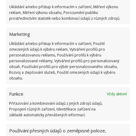
Připravenou směs nakonec nalijte do formy, kterou
Ukládání a/nebo přístup k informacím v zařízení, Měření výkonu
dáte chladit na celý den do lednice.
reklam, Měření výkonu obsahu, Porozumění publiku
prostřednictvím statistik nebo kombinací údajů z různých zdrojů.
Jak mýdlo z aloe vera používat
Marketing
Jakmile směs ve formě ztuhne, máte mýdlo
Ukládání a/nebo přístup k informacím v zařízení, Použití
připravené k použití. Podle doporučení používejte
omezených údajů k výběru reklam, Vytváření profilů pro
personalizovanou reklamu, Používání profilů k výběru
toto mýdlo na mastnou nebo smíšenou pleť dvakrát
personalizované reklamy, Vytváření profilů pro personalizovaný
denně.
Ideálně ho tedy nanášejte ráno a večer na
obsah, Používání profilů pro výběr personalizovaného obsahu,
Rozvoj a zlepšování služeb, Použití omezených údajů k výběru
navlhčenou pleť
. Jelikož je aloe vera citlivé na
obsahu.
sluneční záření, nedoporučuje se použití tohoto
mýdla bezprostředně před pobytem na slunci.
Funkce
Vždy aktivní
Stejně tak by ho neměli používat ani lidé s alergií na
Přiřazování a kombinování údajů z jiných zdrojů údajů,
latex.
Propojení různých zařízení, Identifikace zařízení na
základě automaticky přenášených informací.
Zdroj:
Eleganzaplus
Používání přesných údajů o zeměpisné poloze,