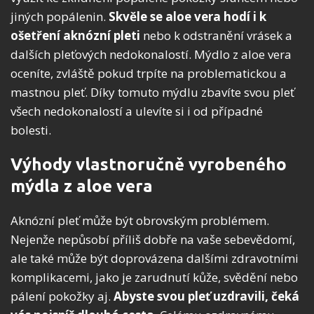
jiných popálenin.
Skvěle se aloe vera hodí i k
ošetření aknózní pleti
nebo k odstranění vrásek a
dalších pleťových nedokonalostí. Mýdlo z aloe vera
oceníte, zvláště pokud trpíte na problematickou a
mastnou pleť. Díky tomuto mýdlu zbavíte svou pleť
všech nedokonalostí a ulevíte si i od případné
bolesti.
Výhody vlastnoručně vyrobeného
mýdla z aloe vera
Aknózní pleť může být obrovským problémem.
Nejenže nepůsobí příliš dobře na vaše sebevědomí,
ale také může být doprovázena dalšími zdravotními
komplikacemi, jako je zarudnutí kůže, svědění nebo
pálení pokožky aj.
Abyste svou pleť uzdravili, čeká