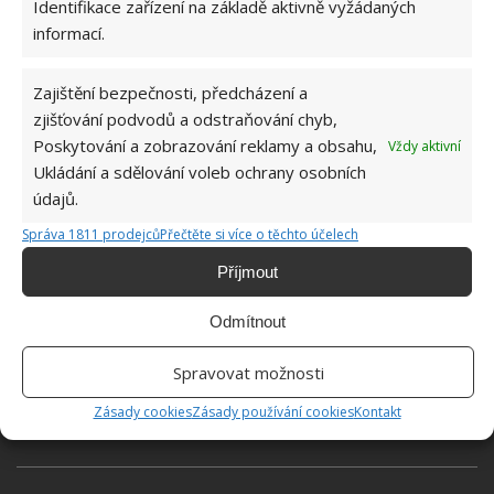
Identifikace zařízení na základě aktivně vyžádaných
informací.
Zajištění bezpečnosti, předcházení a
zjišťování podvodů a odstraňování chyb,
Poskytování a zobrazování reklamy a obsahu,
Vždy aktivní
Ukládání a sdělování voleb ochrany osobních
údajů.
Správa 1811 prodejců
Přečtěte si více o těchto účelech
Příjmout
Odmítnout
Spravovat možnosti
Zásady cookies
Zásady používání cookies
Kontakt
ALOE VERA
MÝDLO
POKOŽKA