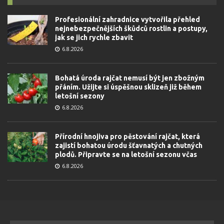
Profesionální zahradnice vytvořila přehled
nejnebezpečnějších škůdců rostlin a postupy,
jak se jich rychle zbavit
6.8.2026
Bohatá úroda rajčat nemusí být jen zbožným
přáním. Užijte si úspěšnou sklizeň již během
letošní sezony
6.8.2026
Přírodní hnojiva pro pěstování rajčat, která
zajistí bohatou úrodu šťavnatých a chutných
plodů. Připravte se na letošní sezonu včas
6.8.2026