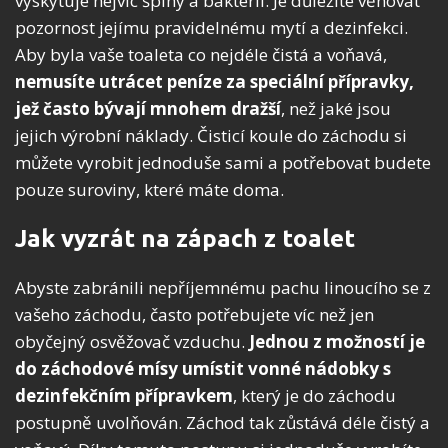
vyskytuje nejvíc špíny a bakterií. Je důležité věnovat
pozornost jejímu pravidelnému mytí a dezinfekci.
Aby byla vaše toaleta co nejdéle čistá a voňavá,
nemusíte utrácet peníze za speciální přípravky,
jež často bývají mnohem dražší
, než jaké jsou
jejich výrobní náklady. Čisticí koule do záchodu si
můžete vyrobit jednoduše sami a potřebovat budete
pouze suroviny, které máte doma.
Jak vyzrát na zápach z toalet
Abyste zabránili nepříjemnému pachu linoucího se z
vašeho záchodu, často potřebujete víc než jen
obyčejný osvěžovač vzduchu.
Jednou z možností je
do záchodové mísy umístit vonné nádobky s
dezinfekčním přípravkem
, který je do záchodu
postupně uvolňován. Záchod tak zůstává déle čistý a