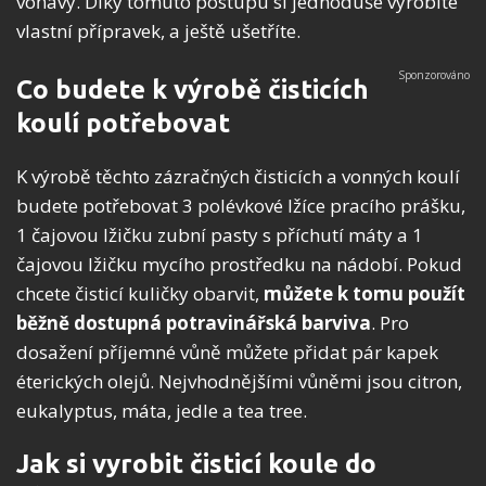
voňavý. Díky tomuto postupu si jednoduše vyrobíte
vlastní přípravek, a ještě ušetříte.
Co budete k výrobě čisticích
koulí potřebovat
K výrobě těchto zázračných čisticích a vonných koulí
budete potřebovat 3 polévkové lžíce pracího prášku,
1 čajovou lžičku zubní pasty s příchutí máty a 1
čajovou lžičku mycího prostředku na nádobí. Pokud
chcete čisticí kuličky obarvit,
můžete k tomu použít
běžně dostupná potravinářská barviva
. Pro
dosažení příjemné vůně můžete přidat pár kapek
éterických olejů. Nejvhodnějšími vůněmi jsou citron,
eukalyptus, máta, jedle a tea tree.
Jak si vyrobit čisticí koule do