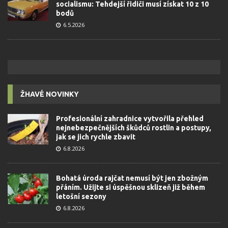
socialismu: Tehdejší řidiči musí získat 10 z 10
bodů
6.5.2026
ŽHAVÉ NOVINKY
Profesionální zahradnice vytvořila přehled
nejnebezpečnějších škůdců rostlin a postupy,
jak se jich rychle zbavit
6.8.2026
Bohatá úroda rajčat nemusí být jen zbožným
přáním. Užijte si úspěšnou sklizeň již během
letošní sezony
6.8.2026