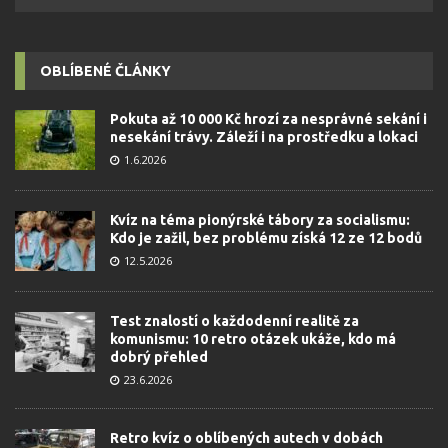
OBLÍBENÉ ČLÁNKY
Pokuta až 10 000 Kč hrozí za nesprávné sekání i
nesekání trávy. Záleží i na prostředku a lokaci
1.6.2026
Kvíz na téma pionýrské tábory za socialismu:
Kdo je zažil, bez problému získá 12 ze 12 bodů
12.5.2026
Test znalostí o každodenní realitě za
komunismu: 10 retro otázek ukáže, kdo má
dobrý přehled
23.6.2026
Retro kvíz o oblíbených autech v dobách