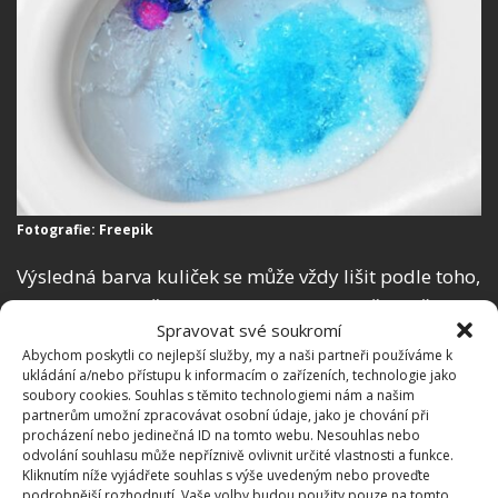
Fotografie: Freepik
Výsledná barva kuliček se může vždy lišit podle toho,
jaký mycí prostředek na nádobí jste použili. Některé
Spravovat své soukromí
přípravky v sobě již obsahují barviva.
Kuličky pak
Abychom poskytli co nejlepší služby, my a naši partneři používáme k
jednoduše dáte do plastového zásobníku
, který
ukládání a/nebo přístupu k informacím o zařízeních, technologie jako
jste dříve i s kuličkama do toalety v obchodě
soubory cookies. Souhlas s těmito technologiemi nám a našim
partnerům umožní zpracovávat osobní údaje, jako je chování při
zakoupili, a vložíte do WC mísy. Za pár dní zjistíte, že
procházení nebo jedinečná ID na tomto webu. Nesouhlas nebo
vaše čisticí kuličky mají mnohem delší životnost než
odvolání souhlasu může nepříznivě ovlivnit určité vlastnosti a funkce.
Kliknutím níže vyjádřete souhlas s výše uvedeným nebo proveďte
ty kupované.
podrobnější rozhodnutí. Vaše volby budou použity pouze na tomto