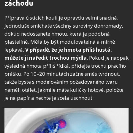
záchodu
Příprava čisticích koulí je opravdu velmi snadná.
Jednoduše smícháte všechny suroviny dohromady,
dokud nedostanete hmotu, která je podobná
plastelíně. Měla by být modulovatelná a mírně
lepkavá.
V případě, že je hmota příliš hustá,
můžete ji naředit trochou mýdla
. Pokud je naopak
výsledná hmota příliš řídká, přidejte trochu pracího
prášku. Po 10–20 minutách začne směs tvrdnout,
takže byste s modelováním požadovaného tvaru
neměli otálet. Jakmile máte kuličky hotové, položte
je na papír a nechte je zcela uschnout.