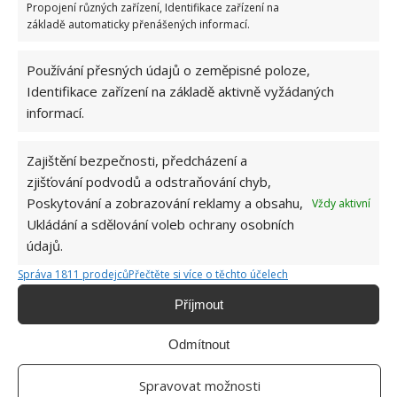
Propojení různých zařízení, Identifikace zařízení na
Všechny vyrobené kuličky uchovávejte ve
základě automaticky přenášených informací.
vzduchotěsném obalu nebo v uzavíratelném sáčku,
aby se k nim nedostala vlhkost a nevyprchala vám
Používání přesných údajů o zeměpisné poloze,
veškerá vůně.
Identifikace zařízení na základě aktivně vyžádaných
informací.
Zdroj:
Homemadelovely
Zajištění bezpečnosti, předcházení a
zjišťování podvodů a odstraňování chyb,
Poskytování a zobrazování reklamy a obsahu,
Vždy aktivní
Ukládání a sdělování voleb ochrany osobních
údajů.
Správa 1811 prodejců
Přečtěte si více o těchto účelech
Příjmout
Odmítnout
Spravovat možnosti