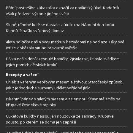
Přání postaršího zákazníka označil za nadlidský úkol. Kadeřník
však předvedl výkon z jiného světa
Slepé, třínohé kotě se dostalo z útulku na Národní den koťat.
Konečně našlo svůj nový domov
4letá holčička našla svoji matku v bezvědomí na podlaze. Díky své
intuici dokázala situaci bravurně vyřešit
Dívka našla deník zesnulé babičky. Zjistila tak, že byla svědkem
jejích prvních dětských kroků
Recepty a vaření
Chléb s vařeným vepřovým masem a šťávou: Staročeský způsob,
jak z jednoduché suroviny udělat pořádné jídlo
Pikantní pánev s mletým masem a zeleninou: Šťavnatá směs na
křupavé česnekové topinky
Cuketové kuličky nejsou jen nouzovka ze zahrady: Křupavé
sousto, po kterém se doma jen zapráší