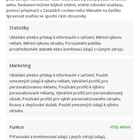
webu. Nastavení můžete kdykoli změnit, včetně odvolání souhlasu,
pomocí přepínačů v Zásadách cookies nebo kliknutím na tlačítko
Výroba přírodních čisticích koulí do
Spravovat souhlas ve spodní části obrazovky.
záchodu
Statistiky
V případě, že patříte k fanouškům přírodních
Ukládání a/nebo přístup k informacím v zařízení, Měření výkonu
reklam, Měření výkonu obsahu, Porozumění publiku
čisticích prostředků, můžete vyzkoušet tento postup.
prostřednictvím statistik nebo kombinací údajů z různých zdrojů.
Připravte si 20 g želatiny, 1 sklenici vody, 2 polévkové
lžíce soli, 3 polévkové lžíce octa, 2 polévkové lžíce
Marketing
jedlé sody, 20 kapek libovolného éterického oleje a
Ukládání a/nebo přístup k informacím v zařízení, Použití
libovolné potravinářské barvivo (nemusí být).
omezených údajů k výběru reklam, Vytváření profilů pro
Želatinu pak jednoduše rozpusťte v teplé vodě a
personalizovanou reklamu, Používání profilů k výběru
personalizované reklamy, Vytváření profilů pro personalizovaný
přidejte sodu a sůl
. Pokud chcete kuličky obarvit,
obsah, Používání profilů pro výběr personalizovaného obsahu,
přidejte barvivo dříve, než do směsi přilijete ocet. Po
Rozvoj a zlepšování služeb, Použití omezených údajů k výběru
obsahu.
octu sem za stálého míchání přilévejte olej. Jakmile
se vám vytvoří modelovatelná hmota, vytvořte
Funkce
Vždy aktivní
kuličky a ty dejte na 6 hodin do lednice.
Přiřazování a kombinování údajů z jiných zdrojů údajů,