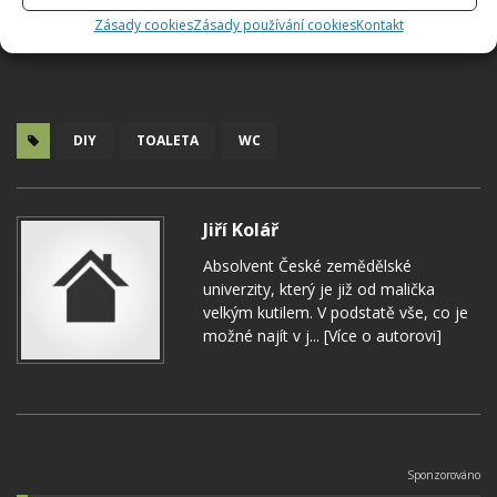
Zásady cookies
Zásady používání cookies
Kontakt
DIY
TOALETA
WC
Jiří Kolář
Absolvent České zemědělské
univerzity, který je již od malička
velkým kutilem. V podstatě vše, co je
možné najít v j...
[Více o autorovi]