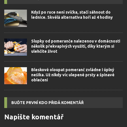
Když po ruce není svíčka, stačí sáhnout do
lednice. Skvělá alternativa hoří až 4 hodiny
Slupky od pomeranče nalezenou v domácnosti
několik překvapivých využití, díky kterým si
ulehčíte život
Bleskově oloupat pomeranč zvládne i úplný
nešika. Už nikdy víc ulepené prsty a špinavé
oblečení
BUĎTE PRVNÍ KDO PŘIDÁ KOMENTÁŘ
Napište komentář