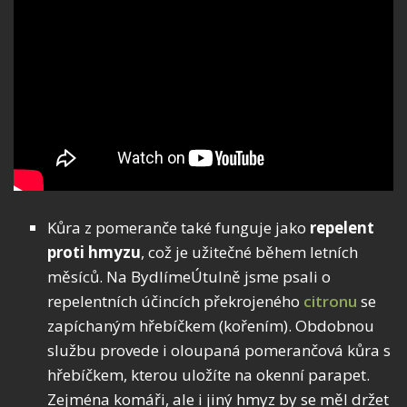
Kůra z pomeranče také funguje jako
repelent
proti hmyzu
, což je užitečné během letních
měsíců. Na BydlímeÚtulně jsme psali o
repelentních účincích překrojeného
citronu
se
zapíchaným hřebíčkem (kořením). Obdobnou
službu provede i oloupaná pomerančová kůra s
hřebíčkem, kterou uložíte na okenní parapet.
Zejména komáři, ale i jiný hmyz by se měl držet