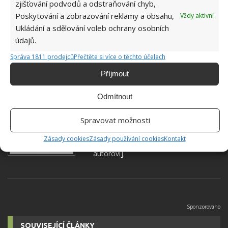
zjišťování podvodů a odstraňování chyb,
VÝROBA
Poskytování a zobrazování reklamy a obsahu,
Vždy aktivní
Ukládání a sdělování voleb ochrany osobních
údajů.
Přidejte svůj názor
Správa 1811 prodejců
Přečtěte si více o těchto účelech
KOMENTOVAT
Příjmout
Hana Musilová
Odmítnout
Do redakce Bydlimeutulne.cz se
Spravovat možnosti
přidala během svých studií a práce
redaktorky ji tak nadchla, že se
Zásady cookies
Zásady používání cookies
Kontakt
rozhodla zůstat. Její v...
[Více o
autorovi]
SOUVISEJÍCÍ ČLÁNKY