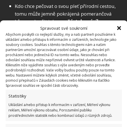
Kdo chce pečovat o svou pleť přírodní cestou,
tomu může jemně pokrájená pomerančová
kůra posloužit jako
součást domácího
Spravovat své soukromí
peelingu
. Pomůže odstranit odumřelé kožní
Abychom poskytli co nejlepší služby, my a naši partneři používáme k
buňky, uvádí web
EleganzaPlus
. Stejně tak ji
ukládání a/nebo přístupu k informacím o zařízeních, technologie jako
můžete využít jako
součást přírodní pleťové
soubory cookies. Souhlas s těmito technologiemi nám a našim
partnerům umožní zpracovávat osobní údaje, jako je chování při
masky
. Pozor by si však měli dávat alergici.
procházení nebo jedinečná ID na tomto webu. Nesouhlas nebo
odvolání souhlasu může nepříznivě ovlivnit určité vlastnosti a funkce.
A vzpomínáte si ještě na kandované ovoce?
Kliknutím níže vyjádřete souhlas s výše uvedeným nebo proveďte
podrobnější rozhodnutí. Vaše volby budou použity pouze na tomto
Kandovaná pomerančová kůra
je lahůdka, kterou
webu. Nastavení můžete kdykoli změnit, včetně odvolání souhlasu,
můžete přidávat do biskupského chlebíčku, bábovek
pomocí přepínačů v Zásadách cookies nebo kliknutím na tlačítko
Spravovat souhlas ve spodní části obrazovky.
a všude, kam třeba přidáváte rozinky. Pekařským
výrobkům tak dodáte nevšední lahodnou chuť. A vy
Statistiky
si kandovanou kůru (ale i citronovou či drobné
Ukládání a/nebo přístup k informacím v zařízení, Měření výkonu
reklam, Měření výkonu obsahu, Porozumění publiku
kandované ovoce) můžete snadno vyrobit doma tak,
prostřednictvím statistik nebo kombinací údajů z různých zdrojů.
že ji povaříte a naložíte do vysoce koncentrovaného
cukerného roztoku.