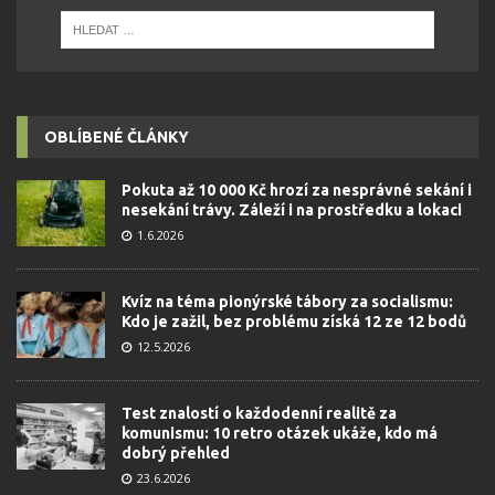
OBLÍBENÉ ČLÁNKY
Pokuta až 10 000 Kč hrozí za nesprávné sekání i
nesekání trávy. Záleží i na prostředku a lokaci
1.6.2026
Kvíz na téma pionýrské tábory za socialismu:
Kdo je zažil, bez problému získá 12 ze 12 bodů
12.5.2026
Test znalostí o každodenní realitě za
komunismu: 10 retro otázek ukáže, kdo má
dobrý přehled
23.6.2026