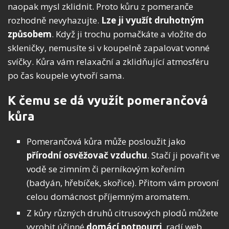
naopak mysl zklidnit. Proto kůru z pomeranče
rozhodně nevyhazujte.
Lze ji využít druhotným
způsobem
. Když ji trochu pomačkáte a vložíte do
skleničky, nemusíte si v koupelně zapalovat vonné
svíčky. Kůra vám relaxační a zklidňující atmosféru
po čas koupele vytvoří sama.
K čemu se dá využít pomerančová
kůra
Pomerančová kůra může posloužit jako
přírodní osvěžovač vzduchu
. Stačí ji povařit ve
vodě se zimním či perníkovým kořením
(badyán, hřebíček, skořice). Přitom vám provoní
celou domácnost příjemným aromatem.
Z kůry různých druhů citrusových plodů můžete
vyrobit účinné
domácí potpourri
, radí web