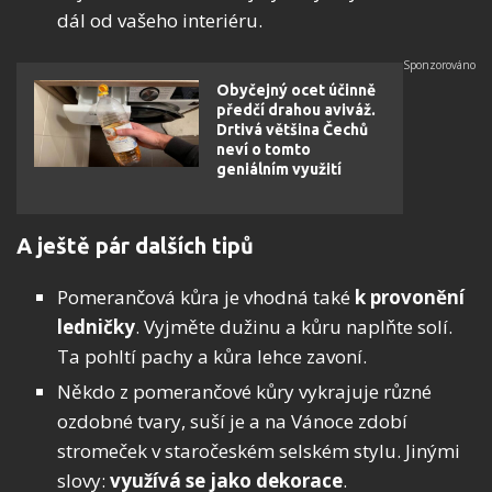
dál od vašeho interiéru.
Obyčejný ocet účinně
předčí drahou aviváž.
Drtivá většina Čechů
neví o tomto
geniálním využití
A ještě pár dalších tipů
Pomerančová kůra je vhodná také
k provonění
ledničky
. Vyjměte dužinu a kůru naplňte solí.
Ta pohltí pachy a kůra lehce zavoní.
Někdo z pomerančové kůry vykrajuje různé
ozdobné tvary, suší je a na Vánoce zdobí
stromeček v staročeském selském stylu. Jinými
slovy:
využívá se jako dekorace
.