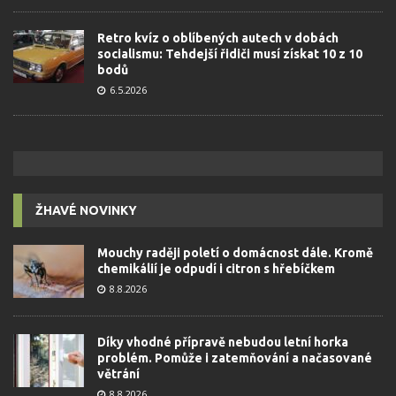
Retro kvíz o oblíbených autech v dobách
socialismu: Tehdejší řidiči musí získat 10 z 10
bodů
6.5.2026
ŽHAVÉ NOVINKY
Mouchy raději poletí o domácnost dále. Kromě
chemikálií je odpudí i citron s hřebíčkem
8.8.2026
Díky vhodné přípravě nebudou letní horka
problém. Pomůže i zatemňování a načasované
větrání
8.8.2026