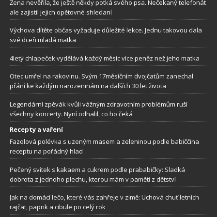
Žena nevěřila, že ještě někdy potká svého psa. Nečekaný telefonát
ale zajistil jejich opětovné shledaní
Výchova dítěte občas vyžaduje důležité lekce. Jednu takovou dala
své dceři mladá matka
4letý chlapeček vydělává každý měsíc více peněz než jeho matka
Otec umřel na rakovinu. Svým 17měsíčním dvojčatům zanechal
přání ke každým narozeninám na dalších 30 let života
Legendární zpěvák kvůli vážným zdravotním problémům ruší
všechny koncerty. Nyní odhalil, co ho čeká
Recepty a vaření
Fazolová polévka s uzeným masem a zeleninou podle babiččina
receptu na pořádný hlad
Pečený svítek s kakaem a cukrem podle prababičky: Sladká
dobrota z jednoho plechu, kterou mám v paměti z dětství
Jak na domácí lečo, které vás zahřeje v zimě: Uchová chuť letních
rajčat, paprik a cibule po celý rok