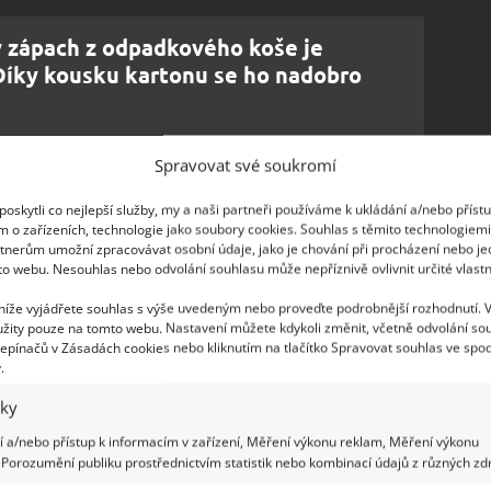
 zápach z odpadkového koše je
 Díky kousku kartonu se ho nadobro
Spravovat své soukromí
oužívat
oskytli co nejlepší služby, my a naši partneři používáme k ukládání a/nebo příst
m o zařízeních, technologie jako soubory cookies. Souhlas s těmito technologiem
nou do přihrádky na aviváž. Pak spusťte obvyklý
tnerům umožní zpracovávat osobní údaje, jako je chování při procházení nebo j
selý zápach na vašem čistém prádle zůstane, jste na
to webu. Nesouhlas nebo odvolání souhlasu může nepříznivě ovlivnit určité vlastn
áchání, jednak se zbylý zápach odpaří při
 níže vyjádřete souhlas s výše uvedeným nebo proveďte podrobnější rozhodnutí. 
 tomu nedůvěřujete a máte stále obavy, můžete
žity pouze na tomto webu. Nastavení můžete kdykoli změnit, včetně odvolání so
epínačů v Zásadách cookies nebo kliknutím na tlačítko Spravovat souhlas ve spod
ího oleje podle své oblíbené vůně a prádlo bude
.
iky
 a/nebo přístup k informacím v zařízení, Měření výkonu reklam, Měření výkonu
Porozumění publiku prostřednictvím statistik nebo kombinací údajů z různých zdr