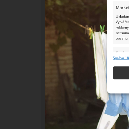
Market
Ukládání
Vytvářen
reklamy,
persona
obsahu.
Funkc
Správa 18
Přiřazov
Identifi
Použív
základ
Zajišt
odstra
Ukládá