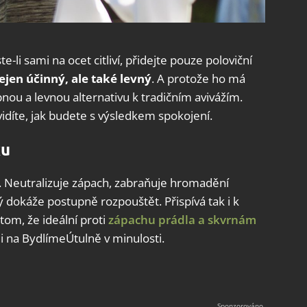
li sami na ocet citliví, přidejte pouze poloviční
nejen účinný, ale také levný
. A protože ho má
pnou a levnou alternativu k tradičním avivážím.
idíte, jak budete s výsledkem spokojení.
ku
ky. Neutralizuje zápach, zabraňuje hromadění
 dokáže postupně rozpouštět. Přispívá tak i k
 tom, že ideální proti
zápachu prádla a skvrnám
ali na BydlímeÚtulně v minulosti.