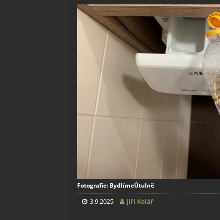
Fotografie: BydlímeÚtulně
3.9.2025
Jiří Kolář