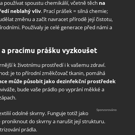
a používat spoustu chemikálií, včetně těch
na
ředí neblahý vliv
. Prací prášek = silná chemie;
udělat změnu a začít navracet přírodě její čistotu,
írodními. Používaly je celé generace před námi a
i a pracímu prášku vyzkoušet
rnější k životnímu prostředí i k vašemu zdraví.
výhod: je to přírodní změkčovač tkanin, pomáhá
e může působit jako dezinfekční
prostředek
aviváže, bude vaše prádlo po vyprání měkké a
 zápach.
tilií odolné skvrny. Funguje totiž jako
proniknout do skvrny a narušit její strukturu.
trizování prádla.