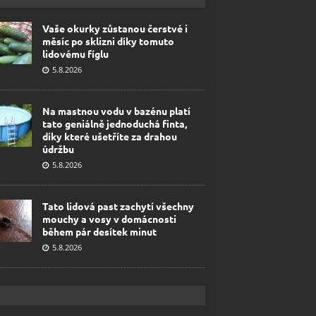
Vaše okurky zůstanou čerstvé i
měsíc po sklizni díky tomuto
lidovému fíglu
5.8.2026
Na mastnou vodu v bazénu platí
tato geniálně jednoduchá finta,
díky které ušetříte za drahou
údržbu
5.8.2026
Tato lidová past zachytí všechny
mouchy a vosy v domácnosti
během pár desítek minut
5.8.2026