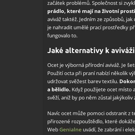
začátek problémů. Společnost si zvykl
prádlo, které mají na životní prost
aviváž taktéž. Jedním ze způsobů, jak 
je nahradit umělé prací prostředky př
fungovalo to.
Jaké alternativy k aviváž
Ocet je výborná přírodní aviváž. Je šet
Použití octa při praní nabízí několik 
udržovat svěžest barev textilu.
Dokonc
a bělidlo.
Když použijete ocet místo 
svěží, aniž by po něm zůstal jakýkoliv
Navíc ocet může pomoci odstranit z tex
přirozené rozpouštědlo, které dokáže 
Web
Genialne
uvádí, že zabrání i elek