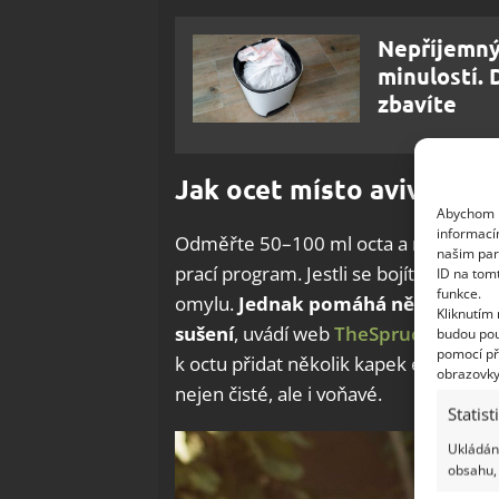
Nepříjemný
minulostí.
zbavíte
Jak ocet místo aviváže p
Abychom p
informací
Odměřte 50–100 ml octa a nalijte rov
našim par
prací program. Jestli se bojíte, že ky
ID na tom
funkce.
omylu.
Jednak pomáhá několikeré m
Kliknutím
sušení
, uvádí web
TheSpruce
. Pokud
budou pou
pomocí př
k octu přidat několik kapek esenciáln
obrazovky
nejen čisté, ale i voňavé.
Statist
Ukládání
obsahu, 