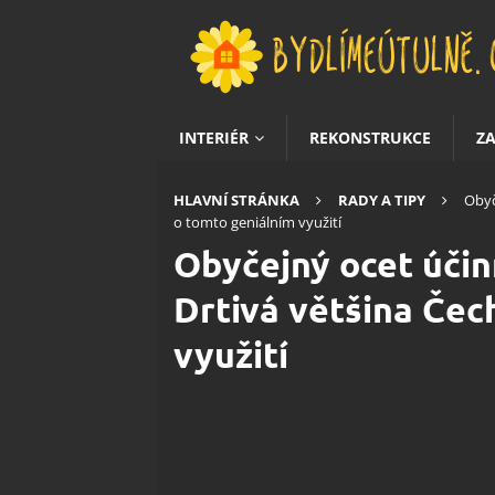
INTERIÉR
REKONSTRUKCE
Z
HLAVNÍ STRÁNKA
RADY A TIPY
Obyč
o tomto geniálním využití
Obyčejný ocet účin
Drtivá většina Čec
využití