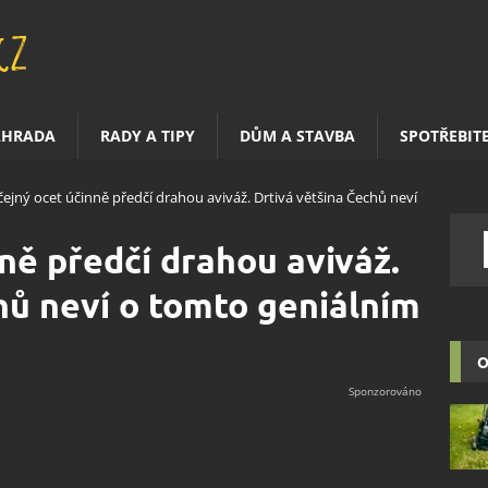
AHRADA
RADY A TIPY
DŮM A STAVBA
SPOTŘEBIT
ejný ocet účinně předčí drahou aviváž. Drtivá většina Čechů neví
ně předčí drahou aviváž.
hů neví o tomto geniálním
O