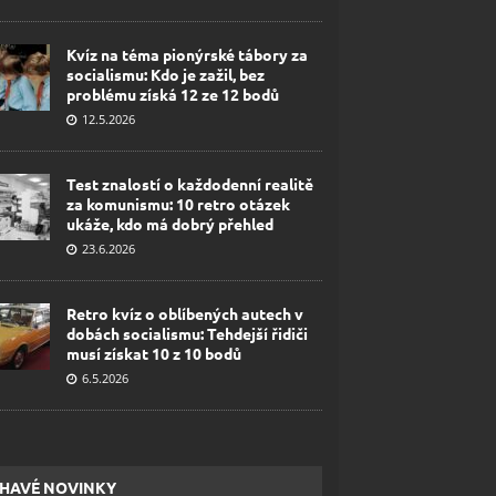
Kvíz na téma pionýrské tábory za
socialismu: Kdo je zažil, bez
problému získá 12 ze 12 bodů
12.5.2026
Test znalostí o každodenní realitě
za komunismu: 10 retro otázek
ukáže, kdo má dobrý přehled
23.6.2026
Retro kvíz o oblíbených autech v
dobách socialismu: Tehdejší řidiči
musí získat 10 z 10 bodů
6.5.2026
HAVÉ NOVINKY