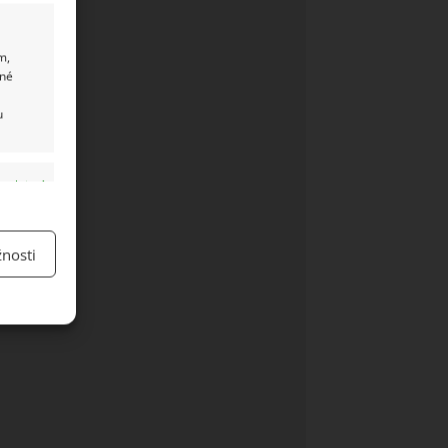
m,
ané
u
y aktivní
nosti
y aktivní