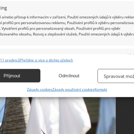
ing
 a/nebo přístup k informacím v zařízení, Použití omezených údajů k výběru rekla
í profilů pro personalizovanou reklamu, Používání profilů k výběru personalizov
 Vytváření profilů pro personalizovaný obsah, Používání profilů pro výběr
lizovaného obsahu, Rozvoj a zlepšování služeb, Použití omezených údajů k výběr
e
Vžd
11 prodejců
Přečtěte si více o těchto účelech
ání a kombinování údajů z jiných zdrojů údajů, Propojení různých zařízení,
kace zařízení na základě automaticky přenášených informací.
Příjmout
Odmítnout
Spravovat mož
ání přesných údajů o zeměpisné poloze, Identifikace zařízení na
Zásady cookies
Zásady používání cookies
Kontakt
ě aktivně vyžádaných informací.
ění bezpečnosti, předcházení a zjišťování podvodů a
ňování chyb, Poskytování a zobrazování reklamy a obsahu,
Vžd
ní a sdělování voleb ochrany osobních údajů.