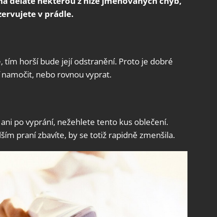
žná děláte některou z níže jmenovaných chyb,
ervujete v prádle.
 tím horší bude její odstranění. Proto je dobré
ď namočit, nebo rovnou vyprat.
ani po vyprání, nežehlete tento kus oblečení.
ším praní zbavíte, by se totiž rapidně zmenšila.