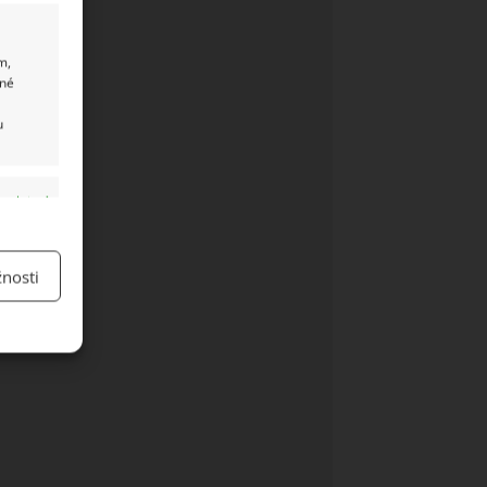
m,
ané
u
y aktivní
nosti
y aktivní