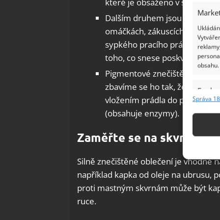
které je obsaženo v sypkých p
Market
Dalším druhem jsou mastné skv
Ukládání
omáčkách, zákuscích apod.). Na 
Vytvářen
sypkého pracího prášku. Důleži
reklamy,
persona
toho, co snese poskvrněné prá
obsahu.
Pigmentové znečištění (saze, hl
zbavíme se ho tak, že co nejví
Funkc
vložením prádla do pračky. P
Správa 18
Přiřazov
(obsahuje enzymy).
Identifi
Zaměřte se na skvrny
Použív
základ
Silně znečištěné oblečení je vhodné n
například kapka od oleje na ubrusu, p
Zajišt
proti mastným skvrnám může být kapk
odstra
ruce.
Ukládá