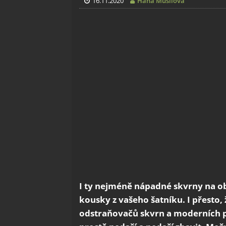
16.11.2020
Hana Musilová
I ty nejméně nápadné skvrny na ob
kousky z vašeho šatníku. I přesto, 
odstraňovačů skvrn a moderních 