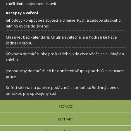
chtěli tímto způsobem zbavit
Recepty a vaření
Jahodový kompot bez zbytečné chemie: Rychlá zásoba sladkého
letního ovoce do sklenic
Mazanec bez kalendáře: Chutná svátečně, ale hodí se ke kávě
klidně i v srpnu
Šťavnatá domácí šunka pro každého, kdo chce vědět, co si dává na
chleba
Jednoduchý domácí chléb bez hnětení: Křupavý bochník s minimem
práce
Kuřecí stehna na paprice podávaná s tarhoňou: Rodinný oběd s
omáčkou pro spokojený stůl
REDAKCE
KONTAKT