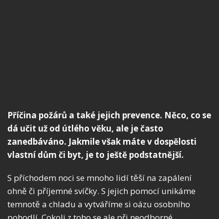
Příčina požárů a také jejich prevence. Něco, co se
dá učit už od útlého věku, ale je často
zanedbáváno. Jakmile však máte v dospělosti
vlastní dům či byt, je to ještě podstatnější.
S příchodem noci se mnoho lidí těší na zapálení
ohně či příjemné svíčky. S jejich pomocí unikáme
temnotě a chladu a vytváříme si oázu osobního
pohodlí. Cokoli z toho se ale při neodborné