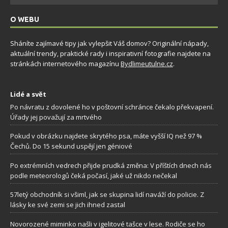
O WEBU
Sháníte zajímavé tipy jak vylepšit Váš domov? Originální nápady,
aktuální trendy, praktické rady i inspirativní fotografie najdete na
stránkách internetového magazínu
Bydlimeutulne.cz
.
Lidé a svět
Po návratu z dovolené ho v poštovní schránce čekalo překvapení.
Úřady jej považují za mrtvého
Pokud v obrázku najdete skrytého psa, máte vyšší IQ než 97 %
Čechů. Do 15 sekund uspějí jen géniové
Po extrémních vedrech přijde prudká změna: V příštích dnech nás
podle meteorologů čeká počasí, jaké už nikdo nečekal
57letý obchodník si všiml, jak se skupina lidí naváží do policie. Z
lásky ke své zemi se jich ihned zastal
Novorozené miminko našli v igelitové tašce v lese. Rodiče se ho