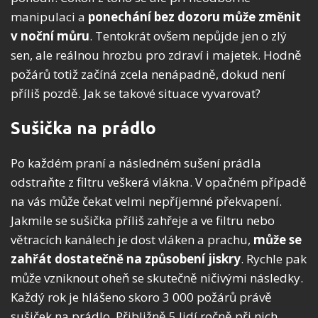
manipulaci a
ponechání bez dozoru může změnit
v noční můru
. Tentokrát ovšem nepůjde jen o zlý
sen, ale reálnou hrozbu pro zdraví i majetek. Hodně
požárů totiž začíná zcela nenápadně, dokud není
příliš pozdě. Jak se takové situace vyvarovat?
Sušička na prádlo
Po každém praní a následném sušení prádla
odstraňte z filtru veškerá vlákna. V opačném případě
na vás může čekat velmi nepříjemné překvapení.
Jakmile se sušička příliš zahřeje a ve filtru nebo
větracích kanálech je dost vláken a prachu,
může se
zahřát dostatečně na způsobení jiskry
. Rychle pak
může vzniknout oheň se skutečně ničivými následky.
Každý rok je hlášeno skoro 3 000 požárů právě
sušiček na prádlo. Přibližně 5 lidí ročně při nich