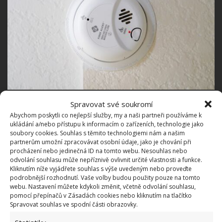
Fotografie: Pixabay
Spravovat své soukromí
Abychom poskytli co nejlepší služby, my a naši partneři používáme k
Žárovky
ukládání a/nebo přístupu k informacím o zařízeních, technologie jako
soubory cookies. Souhlas s těmito technologiemi nám a našim
Toto může znít podivně, ale právě žárovky jsou často
partnerům umožní zpracovávat osobní údaje, jako je chování při
procházení nebo jedinečná ID na tomto webu. Nesouhlas nebo
příčinou požárů domácností. Hlavním důvodem
odvolání souhlasu může nepříznivě ovlivnit určité vlastnosti a funkce.
bývá jejich chatrné zapojení, takže začne hořet sama
Kliknutím níže vyjádřete souhlas s výše uvedeným nebo proveďte
podrobnější rozhodnutí. Vaše volby budou použity pouze na tomto
žárovka. Je-li žárovka zapojena nad rámec své
webu. Nastavení můžete kdykoli změnit, včetně odvolání souhlasu,
specifikace, její
dráty zkřehnou a následně dojde
pomocí přepínačů v Zásadách cookies nebo kliknutím na tlačítko
Spravovat souhlas ve spodní části obrazovky.
ke kompletnímu spálení
. Pro snížení tohoto rizika