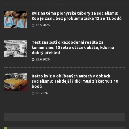
Kvíz na téma pionýrské tábory za socialismu:
Kdo je zažil, bez problému získá 12 ze 12 bodů
12.5.2026
Test znalostí o každodenní realitě za
komunismu: 10 retro otázek ukáže, kdo má
dobrý přehled
23.6.2026
Retro kvíz o oblíbených autech v dobách
socialismu: Tehdejší řidiči musí získat 10 z 10
bodů
6.5.2026