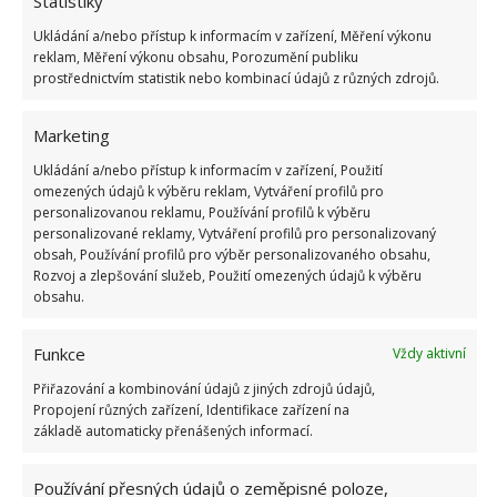
nenechávejte světla rozsvícená přes noc. Stejně tak
Statistiky
vybírejte žárovky adekvátní konkrétnímu světlu a
Ukládání a/nebo přístup k informacím v zařízení, Měření výkonu
reklam, Měření výkonu obsahu, Porozumění publiku
nepoužívejte jich příliš.
prostřednictvím statistik nebo kombinací údajů z různých zdrojů.
Hlásiče požáru
Marketing
Hned 3 z 5 úmrtí v rámci požáru nastanou v domech,
Ukládání a/nebo přístup k informacím v zařízení, Použití
omezených údajů k výběru reklam, Vytváření profilů pro
kde nefungují detektory. Je proto třeba je pravidelně
personalizovanou reklamu, Používání profilů k výběru
kontrolovat a testovat. Zkuste je pomocí tlačítka
personalizované reklamy, Vytváření profilů pro personalizovaný
obsah, Používání profilů pro výběr personalizovaného obsahu,
aspoň jednou za měsíc. Současně vyměňte jakýkoli
Rozvoj a zlepšování služeb, Použití omezených údajů k výběru
detektor starší 10 let. Stejně tak
nezapomeňte
obsahu.
každoročně vyměnit všechny jejich baterie
.
Ujistěte se také že detekce funguje v každém patře
Funkce
Vždy aktivní
domu a v každé ložnici. Více jak polovina požárů
Přiřazování a kombinování údajů z jiných zdrojů údajů,
totiž nastane mezi 23:00–7:00, tedy během noci.
Propojení různých zařízení, Identifikace zařízení na
základě automaticky přenášených informací.
Zdroj:
Astucesnaturelles
Používání přesných údajů o zeměpisné poloze,