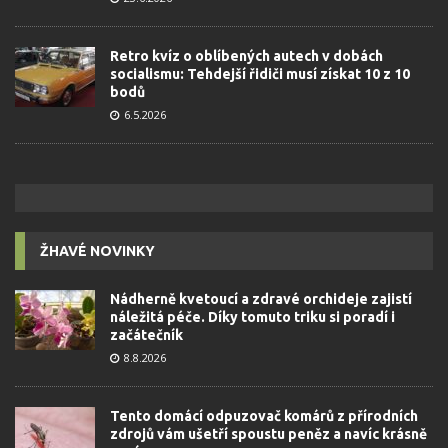
Retro kvíz o oblíbených autech v dobách
socialismu: Tehdejší řidiči musí získat 10 z 10
bodů
6.5.2026
ŽHAVÉ NOVINKY
Nádherně kvetoucí a zdravé orchideje zajistí
náležitá péče. Díky tomuto triku si poradí i
začátečník
8.8.2026
Tento domácí odpuzovač komárů z přírodních
zdrojů vám ušetří spoustu peněz a navíc krásně