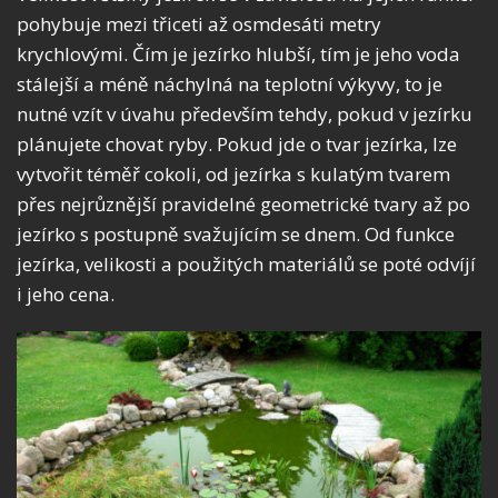
pohybuje mezi třiceti až osmdesáti metry
krychlovými. Čím je jezírko hlubší, tím je jeho voda
stálejší a méně náchylná na teplotní výkyvy, to je
nutné vzít v úvahu především tehdy, pokud v jezírku
plánujete chovat ryby. Pokud jde o tvar jezírka, lze
vytvořit téměř cokoli, od jezírka s kulatým tvarem
přes nejrůznější pravidelné geometrické tvary až po
jezírko s postupně svažujícím se dnem. Od funkce
jezírka, velikosti a použitých materiálů se poté odvíjí
i jeho cena.