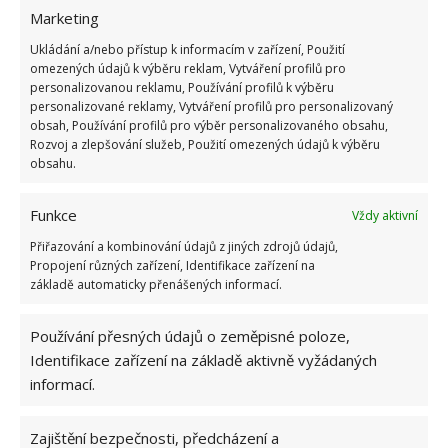
Obecně se doporučuje jezírka o většího typu
Marketing
vyzdívat, kolmé vyzděné strany totiž umožní lepší
Ukládání a/nebo přístup k informacím v zařízení, Použití
omezených údajů k výběru reklam, Vytváření profilů pro
sklouznutí případných nečistot a usazenin až na dno
personalizovanou reklamu, Používání profilů k výběru
a poté do filtru. U menších jezírek většinou stačí
personalizované reklamy, Vytváření profilů pro personalizovaný
izolace folií. I výběru folie je nutné věnovat zvýšenou
obsah, Používání profilů pro výběr personalizovaného obsahu,
Rozvoj a zlepšování služeb, Použití omezených údajů k výběru
pozornost, nejen pro to, že folie zabraňuje
obsahu.
nežádoucím únikům vody, má ale rovněž estetickou
funkci. Vhodná barva folie pomůže k vytvoření jemně
Funkce
Vždy aktivní
zelenkavého odrazu vody. Každé správné jezírko by
Přiřazování a kombinování údajů z jiných zdrojů údajů,
mělo být osazeno kameny. Volit můžete
Propojení různých zařízení, Identifikace zařízení na
základě automaticky přenášených informací.
z nejrůznějších kamenných zídek, kaskád či mělkých
míst pokrytých kačírkem. Kaskáda navíc může
Používání přesných údajů o zeměpisné poloze,
sloužit jako způsob, jak vrátit vodu z filtrace zpět do
Identifikace zařízení na základě aktivně vyžádaných
jezírka.
informací.
Kvalita vody
Zajištění bezpečnosti, předcházení a