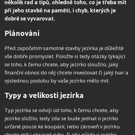
několik rad a tipů, ohledně toho, co je třeba mít
při jeho stavbě na paměti, i chyb, kterých je
dobré se vyvarovat.
Plánování
Před započetím samotné stavby jezírka je důležité
vše dobře promyslet. Položte si tedy otázky týkající
se toho, k čemu chcete, aby jezírko sloužilo, jaký
finanční obnos do něj chcete investovat či jaký tvar a
výslednou podobu by vaše jezírko mělo mít.
Typy a velikosti jezírka
Typ jezírka se odvíjí od toho, k čemu chcete, aby
jezírko složilo, tedy zda se bude jednat o jezírko
určené pouze ke koupání, nebo zároveň v jezírku
chcete mít i okrasné ryby, či zda půjde o jezírko