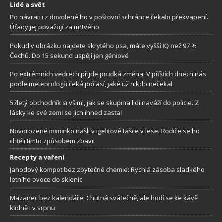
Lidé a svět
Po návratu z dovolené ho v poštovní schránce čekalo překvapení.
Úřady jej považují za mrtvého
Pokud v obrázku najdete skrytého psa, máte vyšší IQ než 97 %
Čechů. Do 15 sekund uspějí jen géniové
Po extrémních vedrech přijde prudká změna: V příštích dnech nás
podle meteorologů čeká počasí, jaké už nikdo nečekal
57letý obchodník si všiml, jak se skupina lidí naváží do policie. Z
lásky ke své zemi se jich ihned zastal
Novorozené miminko našli v igelitové tašce v lese. Rodiče se ho
chtěli tímto způsobem zbavit
Recepty a vaření
Jahodový kompot bez zbytečné chemie: Rychlá zásoba sladkého
letního ovoce do sklenic
Mazanec bez kalendáře: Chutná svátečně, ale hodí se ke kávě
klidně i v srpnu