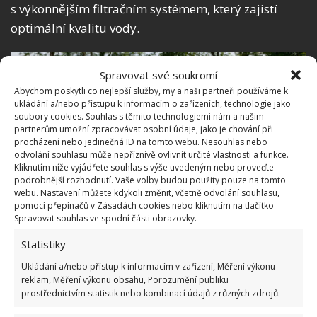
s výkonnějším filtračním systémem, který zajistí
optimální kvalitu vody.
Spravovat své soukromí
Abychom poskytli co nejlepší služby, my a naši partneři používáme k
ukládání a/nebo přístupu k informacím o zařízeních, technologie jako
soubory cookies. Souhlas s těmito technologiemi nám a našim
partnerům umožní zpracovávat osobní údaje, jako je chování při
procházení nebo jedinečná ID na tomto webu. Nesouhlas nebo
odvolání souhlasu může nepříznivě ovlivnit určité vlastnosti a funkce.
Kliknutím níže vyjádřete souhlas s výše uvedeným nebo proveďte
podrobnější rozhodnutí. Vaše volby budou použity pouze na tomto
webu. Nastavení můžete kdykoli změnit, včetně odvolání souhlasu,
pomocí přepínačů v Zásadách cookies nebo kliknutím na tlačítko
Spravovat souhlas ve spodní části obrazovky.
Statistiky
Ukládání a/nebo přístup k informacím v zařízení, Měření výkonu
Materiály potřebné ke stavbě
reklam, Měření výkonu obsahu, Porozumění publiku
jezírka
prostřednictvím statistik nebo kombinací údajů z různých zdrojů.