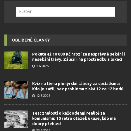
OBLÍBENÉ ČLÁNKY
Pokuta až 10 000 Kč hrozí za nesprávné sekání i
nesekání trávy. Záleží i na prostředku a lokaci
1.6.2026
Kvíz na téma pionýrské tábory za socialismu:
Kdo je zažil, bez problému získá 12 ze 12 bodů
12.5.2026
Test znalostí o každodenní realitě za
komunismu: 10 retro otázek ukáže, kdo má
dobrý přehled
23.6.2026