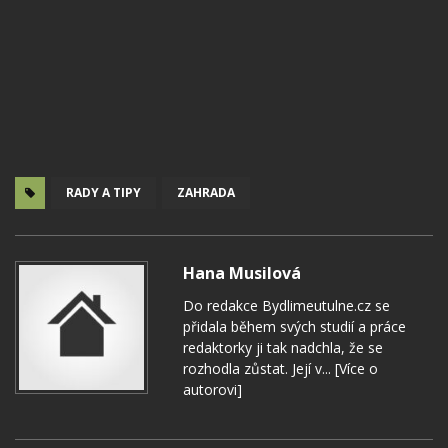
RADY A TIPY
ZAHRADA
Hana Musilová
Do redakce Bydlimeutulne.cz se
přidala během svých studií a práce
redaktorky ji tak nadchla, že se
rozhodla zůstat. Její v...
[Více o
autorovi]