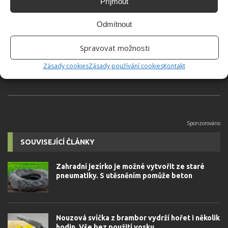
Příjmout
Jiří Kolář
Odmítnout
Absolvent České zemědělské
univerzity, který je již od malička
Spravovat možnosti
velkým kutilem. V podstatě vše, co je
možné najít v j...
[Více o autorovi]
Zásady cookies
Zásady používání cookies
Kontakt
SOUVISEJÍCÍ ČLÁNKY
Zahradní jezírko je možné vytvořit ze staré
pneumatiky. S utěsněním pomůže beton
Nouzová svíčka z brambor vydrží hořet i několik
hodin. Vše bez použití vosku