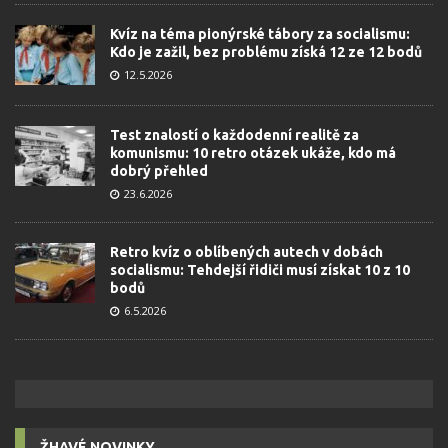
Kvíz na téma pionýrské tábory za socialismu:
Kdo je zažil, bez problému získá 12 ze 12 bodů
12.5.2026
Test znalostí o každodenní realitě za
komunismu: 10 retro otázek ukáže, kdo má
dobrý přehled
23.6.2026
Retro kvíz o oblíbených autech v dobách
socialismu: Tehdejší řidiči musí získat 10 z 10
bodů
6.5.2026
ŽHAVÉ NOVINKY