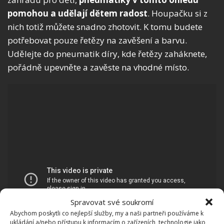
pomohou a udělají dětem radost
. Houpačku si z
nich totiž můžete snadno zhotovit. K tomu budete
potřebovat pouze řetězy na zavěšení a barvu.
Udělejte do pneumatik díry, kde řetězy zaháknete,
pořádně upevněte a zavěste na vhodné místo.
Spravovat své soukromí
Abychom poskytli co nejlepší služby, my a naši partneři používáme k
ukládání a/nebo přístupu k informacím o zařízeních, technologie jako