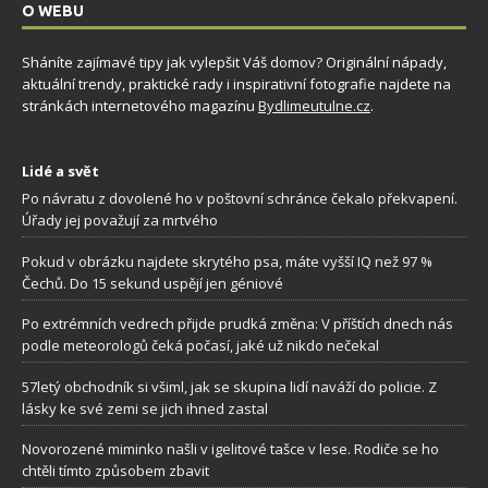
O WEBU
Sháníte zajímavé tipy jak vylepšit Váš domov? Originální nápady,
aktuální trendy, praktické rady i inspirativní fotografie najdete na
stránkách internetového magazínu
Bydlimeutulne.cz
.
Lidé a svět
Po návratu z dovolené ho v poštovní schránce čekalo překvapení.
Úřady jej považují za mrtvého
Pokud v obrázku najdete skrytého psa, máte vyšší IQ než 97 %
Čechů. Do 15 sekund uspějí jen géniové
Po extrémních vedrech přijde prudká změna: V příštích dnech nás
podle meteorologů čeká počasí, jaké už nikdo nečekal
57letý obchodník si všiml, jak se skupina lidí naváží do policie. Z
lásky ke své zemi se jich ihned zastal
Novorozené miminko našli v igelitové tašce v lese. Rodiče se ho
chtěli tímto způsobem zbavit