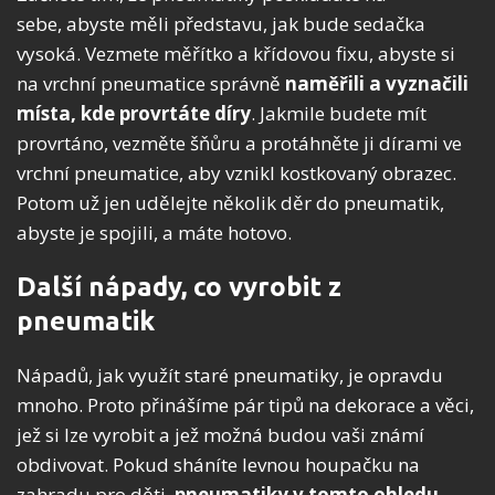
sebe, abyste měli představu, jak bude sedačka
vysoká. Vezmete měřítko a křídovou fixu, abyste si
na vrchní pneumatice správně
naměřili a vyznačili
místa, kde provrtáte díry
. Jakmile budete mít
provrtáno, vezměte šňůru a protáhněte ji dírami ve
vrchní pneumatice, aby vznikl kostkovaný obrazec.
Potom už jen udělejte několik děr do pneumatik,
abyste je spojili, a máte hotovo.
Další nápady, co vyrobit z
pneumatik
Nápadů, jak využít staré pneumatiky, je opravdu
mnoho. Proto přinášíme pár tipů na dekorace a věci,
jež si lze vyrobit a jež možná budou vaši známí
obdivovat. Pokud sháníte levnou houpačku na
zahradu pro děti,
pneumatiky v tomto ohledu