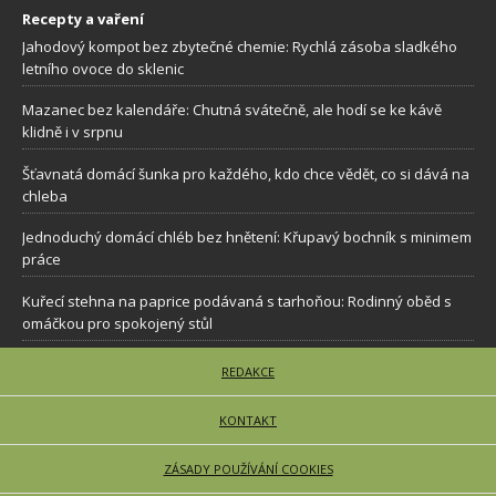
Recepty a vaření
Jahodový kompot bez zbytečné chemie: Rychlá zásoba sladkého
letního ovoce do sklenic
Mazanec bez kalendáře: Chutná svátečně, ale hodí se ke kávě
klidně i v srpnu
Šťavnatá domácí šunka pro každého, kdo chce vědět, co si dává na
chleba
Jednoduchý domácí chléb bez hnětení: Křupavý bochník s minimem
práce
Kuřecí stehna na paprice podávaná s tarhoňou: Rodinný oběd s
omáčkou pro spokojený stůl
REDAKCE
KONTAKT
ZÁSADY POUŽÍVÁNÍ COOKIES