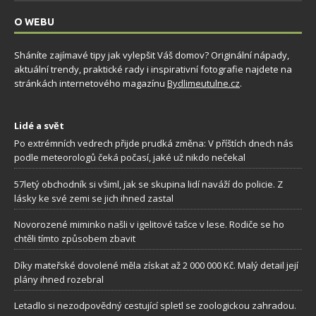
O WEBU
Sháníte zajímavé tipy jak vylepšit Váš domov? Originální nápady,
aktuální trendy, praktické rady i inspirativní fotografie najdete na
stránkách internetového magazínu
Bydlimeutulne.cz
.
Lidé a svět
Po extrémních vedrech přijde prudká změna: V příštích dnech nás
podle meteorologů čeká počasí, jaké už nikdo nečekal
57letý obchodník si všiml, jak se skupina lidí naváží do policie. Z
lásky ke své zemi se jich ihned zastal
Novorozené miminko našli v igelitové tašce v lese. Rodiče se ho
chtěli tímto způsobem zbavit
Díky mateřské dovolené měla získat až 2 000 000 Kč. Malý detail její
plány ihned rozebral
Letadlo si nezodpovědný cestující spletl se zoologickou zahradou.