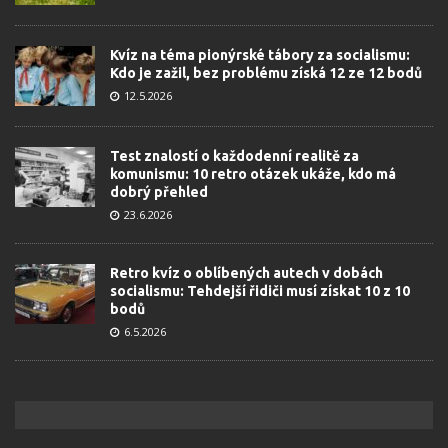
Kvíz na téma pionýrské tábory za socialismu:
Kdo je zažil, bez problému získá 12 ze 12 bodů
12.5.2026
Test znalostí o každodenní realitě za
komunismu: 10 retro otázek ukáže, kdo má
dobrý přehled
23.6.2026
Retro kvíz o oblíbených autech v dobách
socialismu: Tehdejší řidiči musí získat 10 z 10
bodů
6.5.2026