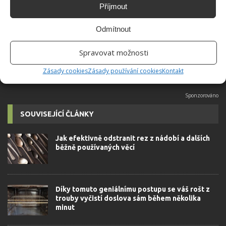
Do redakce Bydlimeutulne.cz se
Příjmout
přidala během svých studií a práce
redaktorky ji tak nadchla, že se
Odmítnout
rozhodla zůstat. Její v...
[Více o
autorovi]
Spravovat možnosti
Zásady cookies
Zásady používání cookies
Kontakt
SOUVISEJÍCÍ ČLÁNKY
Jak efektivně odstranit rez z nádobí a dalších
běžně používaných věcí
Díky tomuto geniálnímu postupu se váš rošt z
trouby vyčistí doslova sám během několika
minut