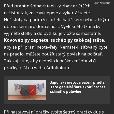
Před praním špinavé tenisky zbavte větších
nečistot tak, že je vyklepete a vykartáčujete.
Nečistoty na podrážce otřete hadříkem nebo vlhkým
ubrouskem pro domácnost. Vyvlékněte tkaničky,
vyjměte stélky a do pytlíku je vložte samostatně.
Kovové zipy zapněte, suché zipy také zajistěte
,
aby se při praní neotevřely. Nemáte-li síťovaný pytel
na prádlo, můžete použít starý povlak na polštář.
Tak zajistíte, aby nedošlo k poškození obuvi či
pračky, píší na webu AdInfinitum.
Japonská metoda sušení prádla:
Tato geniální finta zkrátí proces
schnutí o polovinu
Při nastavování pračky zvolte šetrný prací cyklus s