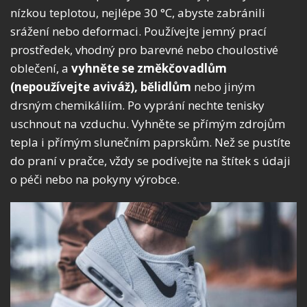
nízkou teplotou, nejlépe 30 °C, abyste zabránili
srážení nebo deformaci. Používejte jemný prací
prostředek, vhodný pro barevné nebo choulostivé
oblečení, a
vyhněte se změkčovadlům
(nepoužívejte aviváž), bělidlům
nebo jiným
drsným chemikáliím. Po vyprání nechte tenisky
uschnout na vzduchu. Vyhněte se přímým zdrojům
tepla i přímým slunečním paprskům. Než se pustíte
do praní v pračce, vždy se podívejte na štítek s údaji
o péči nebo na pokyny výrobce.