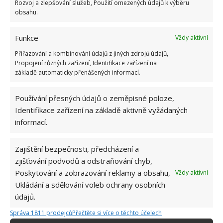
Rozvoj a zlepšování služeb, Použití omezených údajů k výběru
obsahu.
Funkce
Vždy aktivní
Přiřazování a kombinování údajů z jiných zdrojů údajů,
Propojení různých zařízení, Identifikace zařízení na
základě automaticky přenášených informací.
Používání přesných údajů o zeměpisné poloze,
Identifikace zařízení na základě aktivně vyžádaných
informací.
BOTY
DOMÁCÍ PRÁCE
PRANÍ
Zajištění bezpečnosti, předcházení a
Přidejte svůj názor
zjišťování podvodů a odstraňování chyb,
KOMENTOVAT
Poskytování a zobrazování reklamy a obsahu,
Vždy aktivní
Ukládání a sdělování voleb ochrany osobních
údajů.
Hana Musilová
Správa 1811 prodejců
Přečtěte si více o těchto účelech