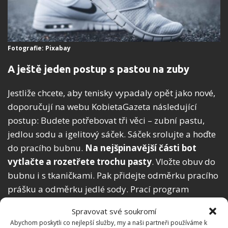
Fotografie: Pixabay
A ještě jeden postup s pastou na zuby
Jestliže chcete, aby tenisky vypadaly opět jako nové,
doporučují na webu KobietaGazeta následující
postup: Budete potřebovat tři věci – zubní pastu,
jedlou sodu a igelitový sáček. Sáček srolujte a hoďte
do pracího bubnu.
Na nejšpinavější části bot
vytlačte a rozetřete trochu pasty
. Vložte obuv do
bubnu i s tkaničkami. Pak přidejte odměrku pracího
prášku a odměrku jedlé sody. Prací program
nastavte na 30 minut, otáčky ždímání na 800. Pasta
Spravovat své soukromí
s práškem tenisky vyčistí, jedlá soda pohltí
Abychom poskytli co nejlepší služby, my a naši partneři používáme k