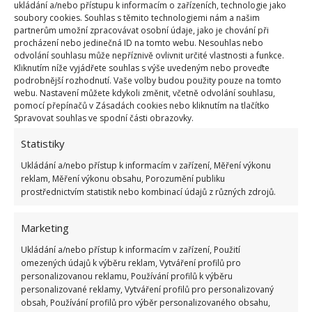
nepříjemný zápach obuvi. Co k tomu říci – nezkusíte,
ukládání a/nebo přístupu k informacím o zařízeních, technologie jako
soubory cookies. Souhlas s těmito technologiemi nám a našim
nevíte…
partnerům umožní zpracovávat osobní údaje, jako je chování při
procházení nebo jedinečná ID na tomto webu. Nesouhlas nebo
Do pračky můžete vložit také různé druhy textilních
odvolání souhlasu může nepříznivě ovlivnit určité vlastnosti a funkce.
Kliknutím níže vyjádřete souhlas s výše uvedeným nebo proveďte
tašek. Pokud mají na sobě jakékoliv ozdoby, které by
podrobnější rozhodnutí. Vaše volby budou použity pouze na tomto
se mohly během pracího cyklu uvolnit, buď je
webu. Nastavení můžete kdykoli změnit, včetně odvolání souhlasu,
pomocí přepínačů v Zásadách cookies nebo kliknutím na tlačítko
předem odstraňte, anebo
vložte tašky také do
Spravovat souhlas ve spodní části obrazovky.
povlaku a ten zavažte
nebo zagumičkujte. Na
Statistiky
BydlímeÚtulně jsme vás také seznámili s postupy,
Ukládání a/nebo přístup k informacím v zařízení, Měření výkonu
jak lze dokonale
vyčistit pračku
, a tak prodloužit její
reklam, Měření výkonu obsahu, Porozumění publiku
životnost.
prostřednictvím statistik nebo kombinací údajů z různých zdrojů.
Marketing
Ukládání a/nebo přístup k informacím v zařízení, Použití
omezených údajů k výběru reklam, Vytváření profilů pro
personalizovanou reklamu, Používání profilů k výběru
personalizované reklamy, Vytváření profilů pro personalizovaný
obsah, Používání profilů pro výběr personalizovaného obsahu,