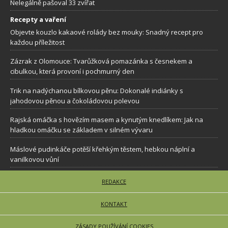
Nelegálně pašoval 33 zvířat
Recepty a vaření
Objevte kouzlo kakaové rolády bez mouky: Snadný recept pro
každou příležitost
Zázrak z Olomouce: Tvarůžková pomazánka s česnekem a
cibulkou, která provoní i pochmurný den
Trik na nadýchanou bílkovou pěnu: Dokonalé indiánky s
jahodovou pěnou a čokoládovou polevou
Rajská omáčka s hovězím masem a kynutým knedlíkem: Jak na
hladkou omáčku se základem v silném vývaru
Máslové pudinkáče potěší křehkým těstem, hebkou náplní a
vanilkovou vůní
REDAKCE
KONTAKT
ZÁSADY POUŽÍVÁNÍ COOKIES